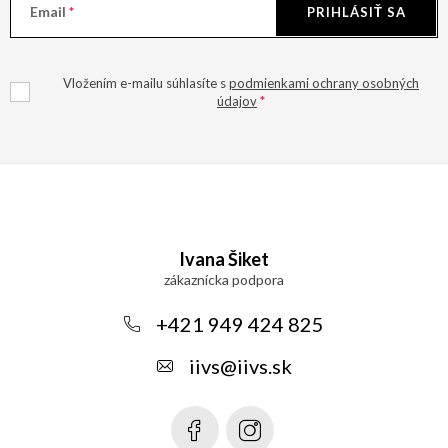
Email
PRIHLÁSIŤ SA
Vložením e-mailu súhlasíte s
podmienkami ochrany osobných
údajov
Z
á
Ivana Šiket
p
ä
+421 949 424 825
t
iivs
@
iivs.sk
i
e