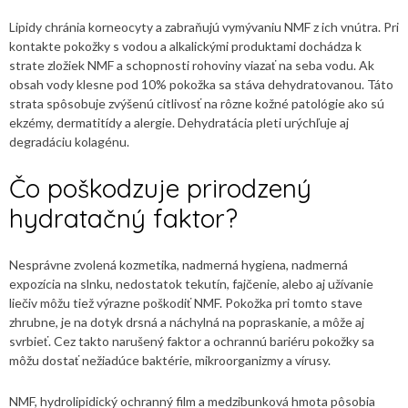
Lipidy chránia korneocyty a zabraňujú vymývaniu NMF z ich vnútra. Pri
kontakte pokožky s vodou a alkalickými produktami dochádza k
strate zložiek NMF a schopnosti rohoviny viazať na seba vodu. Ak
obsah vody klesne pod 10% pokožka sa stáva dehydratovanou. Táto
strata spôsobuje zvýšenú citlivosť na rôzne kožné patológie ako sú
ekzémy, dermatitídy a alergie. Dehydratácia pleti urýchľuje aj
degradáciu kolagénu.
Čo poškodzuje prirodzený
hydratačný faktor?
Nesprávne zvolená kozmetika, nadmerná hygiena, nadmerná
expozícia na slnku, nedostatok tekutín, fajčenie, alebo aj užívanie
liečiv môžu tiež výrazne poškodiť NMF. Pokožka pri tomto stave
zhrubne, je na dotyk drsná a náchylná na popraskanie, a môže aj
svrbieť. Cez takto narušený faktor a ochrannú bariéru pokožky sa
môžu dostať nežiadúce baktérie, mikroorganizmy a vírusy.
NMF, hydrolipidický ochranný film a medzibunková hmota pôsobia