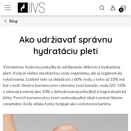
Prejsť
N
na
obsah
Blog
K
Ako udržiavať správnu
hydratáciu pleti
Významnou funkciou pokožky je udržiavanie vlhkosti a hydratácia
pleti. Koža je nielen zásobárňou vody organizmu, ale aj orgánom jej
vylučovania. Ľudské telo sa skladá asi z 60% vody, z toho až 10% má
byť v koži. Vnútro korneocytov rohoviny tvorí keratín, voda (20 -10%
v zdravej a menej ako 10% v dehydrovanej pokožke) a hygroskopické
látky. Povrch korneocytov tvorí vodoodpudivý obal tvorený hlavne
ceramidmi. Koža vďaka tomu funguje ako vodotesná bariéra.