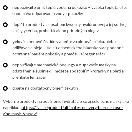
nepoužívajte príliš teplú vodu na pokožku – vysoká teplota ešte
napomáha odparovaniu vody z pokožky
doplňte produkty s obsahom kyseliny hyalúronovej a jej sodnej
soli, glycerínu, probiotík alebo prírodných olejov
gélové a penové čističe vymeňťe za pleťové mlieka, alebo
odličovacie oleje – tie sú z chemického hľadiska viac podobné
ochrannej bariére pokožky a pomôžu jej regenerácií
nepoužívajte mechanické peelingy a zlupovacie masky na
odstránenie šupiniek – môžete spôsobiť mikroranky na pleti a
prehĺbite len zápal
dbajte na dostatočný príjem tekutín
Výborné produkty na posilnenie hydratácie sú aj celulózne masky ako
napríklad:
https://iivs.sk/produkt/ultimate-recovery-bio-cellulose-
zinc-mask-6kusov/.