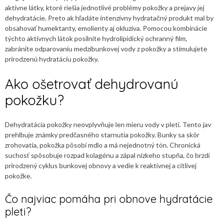
aktívne látky, ktoré riešia jednotlivé problémy pokožky a prejavy jej
dehydratácie. Preto ak hľadáte intenzívny hydratačný produkt mal by
obsahovať humektanty, emolienty aj okluzíva. Pomocou kombinácie
týchto aktívnych látok posilníte hydrolipidický ochranný film,
zabránite odparovaniu medzibunkovej vody z pokožky a stimulujete
prirodzenú hydratáciu pokožky.
Ako ošetrovať dehydrovanú
pokožku?
Dehydratácia pokožky neovplyvňuje len mieru vody v pleti. Tento jav
prehlbuje známky predčasného starnutia pokožky. Bunky sa skôr
zrohovatia, pokožka pôsobí mdlo a má nejednotný tón. Chronická
suchosť spôsobuje rozpad kolagénu a zápal nízkeho stupňa, čo brzdí
prirodzený cyklus bunkovej obnovy a vedie k reaktívnej a citlivej
pokožke.
Čo najviac pomáha pri obnove hydratácie
pleti?