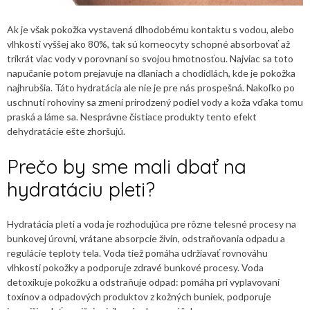
Ak je však pokožka vystavená dlhodobému kontaktu s vodou, alebo
vlhkosti vyššej ako 80%, tak sú korneocyty schopné absorbovať až
trikrát viac vody v porovnaní so svojou hmotnosťou. Najviac sa toto
napučanie potom prejavuje na dlaniach a chodidlách, kde je pokožka
najhrubšia. Táto hydratácia ale nie je pre nás prospešná. Nakoľko po
uschnutí rohoviny sa zmení prirodzený podiel vody a koža vďaka tomu
praská a láme sa. Nesprávne čistiace produkty tento efekt
dehydratácie ešte zhoršujú.
Prečo by sme mali dbať na
hydratáciu pleti?
Hydratácia pleti a voda je rozhodujúca pre rôzne telesné procesy na
bunkovej úrovni, vrátane absorpcie živín, odstraňovania odpadu a
regulácie teploty tela. Voda tiež pomáha udržiavať rovnováhu
vlhkosti pokožky a podporuje zdravé bunkové procesy. Voda
detoxikuje pokožku a odstraňuje odpad: pomáha pri vyplavovaní
toxínov a odpadových produktov z kožných buniek, podporuje