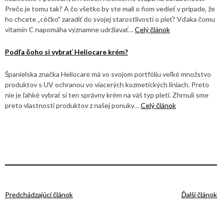
Prečo je tomu tak? A čo všetko by ste mali o ňom vedieť v prípade, že
ho chcete „céčko" zaradiť do svojej starostlivosti o pleť? Vďaka čomu
vitamín C napomáha významne udržiavať…
Celý článok
Podľa čoho si vybrať Heliocare krém?
Španielska značka Heliocare má vo svojom portfóliu veľké množstvo
produktov s UV ochranou vo viacerých kozmetických líniach. Preto
nie je ľahké vybrať si ten správny krém na váš typ pleti. Zhrnuli sme
preto vlastnosti produktov z našej ponuky…
Celý článok
Predchádzajúci článok
Ďalší článok