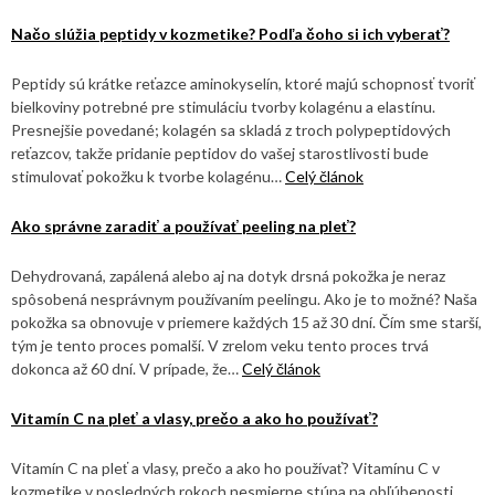
Načo slúžia peptidy v kozmetike? Podľa čoho si ich vyberať?
Peptidy sú krátke reťazce aminokyselín, ktoré majú schopnosť tvoriť
bielkoviny potrebné pre stimuláciu tvorby kolagénu a elastínu.
Presnejšie povedané; kolagén sa skladá z troch polypeptidových
reťazcov, takže pridanie peptidov do vašej starostlivosti bude
stimulovať pokožku k tvorbe kolagénu…
Celý článok
Ako správne zaradiť a používať peeling na pleť?
Dehydrovaná, zapálená alebo aj na dotyk drsná pokožka je neraz
spôsobená nesprávnym používaním peelingu. Ako je to možné? Naša
pokožka sa obnovuje v priemere každých 15 až 30 dní. Čím sme starší,
tým je tento proces pomalší. V zrelom veku tento proces trvá
dokonca až 60 dní. V prípade, že…
Celý článok
Vitamín C na pleť a vlasy, prečo a ako ho používať?
Vitamín C na pleť a vlasy, prečo a ako ho používať? Vitamínu C v
kozmetike v posledných rokoch nesmierne stúpa na obľúbenosti.