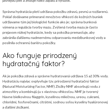
jasnejšiu pleť a znižuje riziko zápalu a vyrážok.
Správna hydratácia pleti udržiava pokožku zdravú, pevnú a rozžiarenú.
Pokiaľ dodávame primerané množstvo vlhkosti do kožných buniek
udržiavame tým jej biologické funkcie ako je; správna bunková
výmena a regulácia tvorby mazu. Zvýšená tvorba mazu je často
prejavom nízkej hydratácie, kedy sa pokožka premasťuje, aby
zabránila ďalšiemu nadmernému odparovaniu medzibunkovej vody a
posilnila ochrannú bariéru pokožky.
Ako funguje prirodzený
hydratačný faktor?
Ak je pokožka zdravá a správne hydratovaná udržiava 15 až 30% vody.
Hydratáciu najviac ovplyvňuje tzv. prirodzený hydratačný faktor
(Natural Moisturizing Factor, NMF) Zložky NMF absorbujú vodu z
atmosféry a kombinujú ju s vlastnou vlhkosťou. NMF je tvorený
hlavne bielkovinou filaggrín, kyselinou mliečnou, ureou, cukrami,
chloridmi, fosforečnami, citrátmi, sodnou soľou kyseliny hyalúronovej
a ďalšími zložkami.