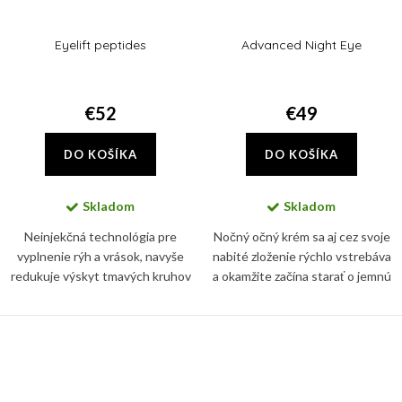
Eyelift peptides
Advanced Night Eye
€52
€49
DO KOŠÍKA
DO KOŠÍKA
Skladom
Skladom
Neinjekčná technológia pre
Nočný očný krém sa aj cez svoje
vyplnenie rýh a vrások, navyše
nabité zloženie rýchlo vstrebáva
redukuje výskyt tmavých kruhov
a okamžite začína starať o jemnú
a opuchlín pod očami bez
pleť v očnom okolí
drastického prístupu.