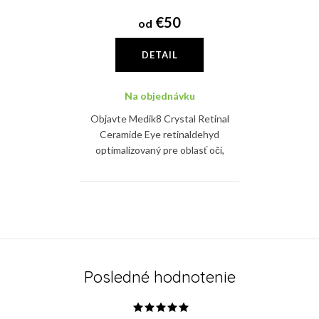
€50
od
DETAIL
Na objednávku
Objavte Medik8 Crystal Retinal
Ceramide Eye retinaldehyd
optimalizovaný pre oblasť očí,
dostupný v 3 silách pre
progresívne viditeľné výsledky,
ktoré sa časom stanú
O
zreteľnejšie.
v
l
á
Posledné hodnotenie
d
a