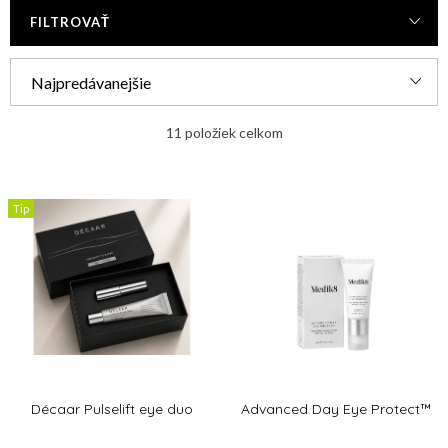
FILTROVAŤ
R
Najpredávanejšie
a
Najlacnejšie
d
11
položiek celkom
e
Najdrahšie
V
n
Tip
ý
Abecedne
i
p
e
i
p
s
r
p
o
r
d
Décaar Pulselift eye duo
Advanced Day Eye Protect™
o
u