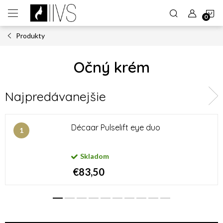
Prejsť
N
na
obsah
Produkty
K
Očný krém
Najpredávanejšie
Décaar Pulselift eye duo
Skladom
€83,50