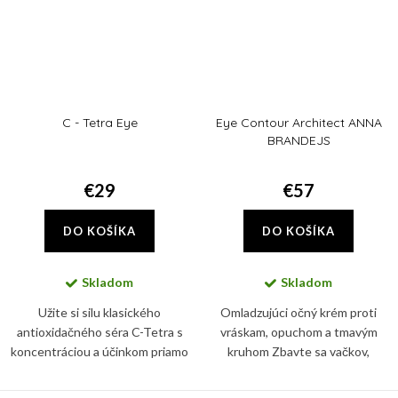
C - Tetra Eye
Eye Contour Architect ANNA
BRANDEJS
€29
€57
DO KOŠÍKA
DO KOŠÍKA
Skladom
Skladom
Užite si silu klasického
Omladzujúci očný krém proti
antioxidačného séra C-Tetra s
vráskam, opuchom a tmavým
koncentráciou a účinkom priamo
kruhom Zbavte sa vačkov,
cieleným na oblasť očného okolia.
opuchov, tmavých kruhov a
vrások okolo očí s Eye Contour