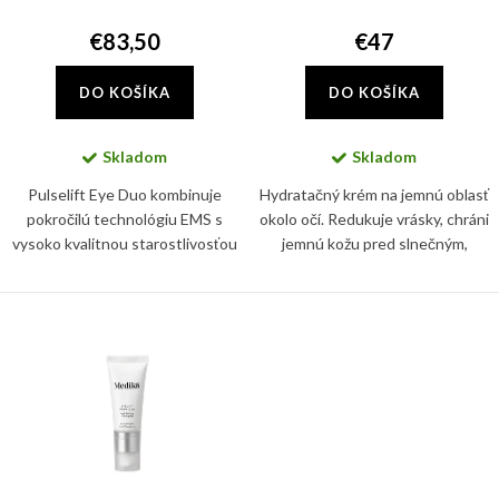
d
k
u
€83,50
€47
t
k
o
DO KOŠÍKA
DO KOŠÍKA
t
v
o
Skladom
Skladom
v
Pulselift Eye Duo kombinuje
Hydratačný krém na jemnú oblasť
pokročilú technológiu EMS s
okolo očí. Redukuje vrásky, chráni
vysoko kvalitnou starostlivosťou
jemnú kožu pred slnečným,
o oči v jednom inovatívnom
infračerveným a modrým
systéme. Kombinácia zariadenia
žiarením, aj pred znečistením a
Pulselift EMS a náplne...
glykáciou. Zbaví vás tiež...