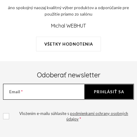
c
áno spokojný naozaj kvalitný výber produktov a odporúčanie pre
i
použitie priamo zo salónu
e
p
Michal WEBHUT
r
v
VŠETKY HODNOTENIA
k
y
v
ý
Odoberať newsletter
p
i
Email
PRIHLÁSIŤ SA
s
u
Vložením e-mailu súhlasíte s
podmienkami ochrany osobných
údajov