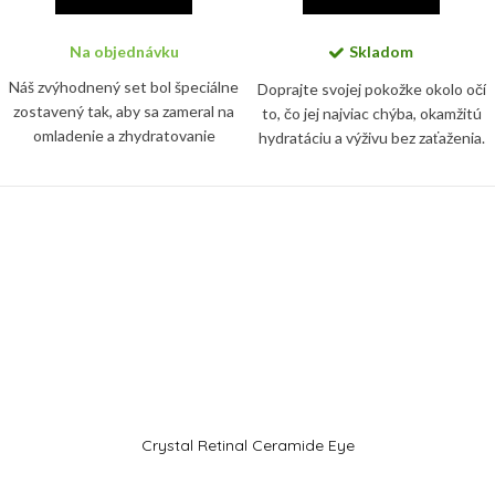
Na objednávku
Skladom
Náš zvýhodnený set bol špeciálne
Doprajte svojej pokožke okolo očí
zostavený tak, aby sa zameral na
to, čo jej najviac chýba, okamžitú
omladenie a zhydratovanie
hydratáciu a výživu bez zaťaženia.
očného okolia. V luxusnej
Super Anti-Age Eye Serum
krabičke nájdete liftingový očný
ANNA BRANDEJS počas
krém instant lift eye...
niekoľkých sekúnd uvoľní...
Crystal Retinal Ceramide Eye