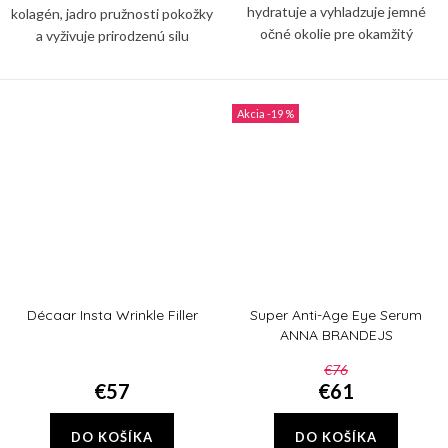
hydratuje a vyhladzuje jemné
kolagén, jadro pružnosti pokožky
očné okolie pre okamžitý
a vyživuje prirodzenú silu
zdvihnutý, žiarivý a mladistvý
pokožky. Obsahuje mikroihličkové
vzhľad.
spikuly na spevnenie a kontrolu
citlivého očného...
-19 %
Décaar Insta Wrinkle Filler
Super Anti-Age Eye Serum
ANNA BRANDEJS
€76
€57
€61
DO KOŠÍKA
DO KOŠÍKA