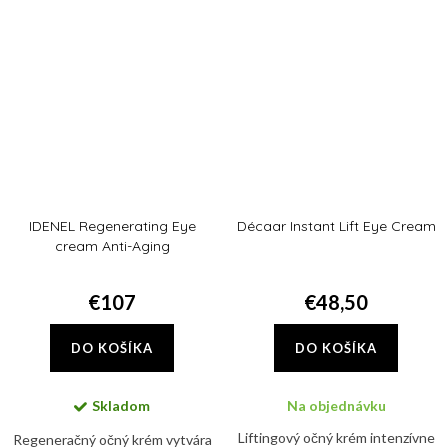
Architect. Jemná pleť v okolí očí...
IDENEL Regenerating Eye
Décaar Instant Lift Eye Cream
cream Anti-Aging
€107
€48,50
DO KOŠÍKA
DO KOŠÍKA
Skladom
Na objednávku
Liftingový očný krém intenzívne
Regeneračný očný krém vytvára