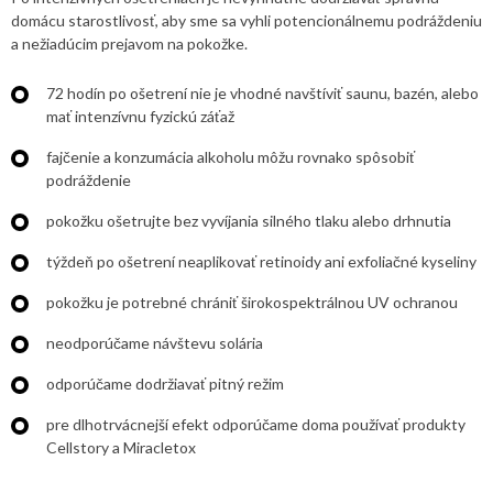
domácu starostlivosť, aby sme sa vyhli potencionálnemu podráždeniu
a nežiadúcim prejavom na pokožke.
72 hodín po ošetrení nie je vhodné navštíviť saunu, bazén, alebo
mať intenzívnu fyzickú záťaž
fajčenie a konzumácia alkoholu môžu rovnako spôsobiť
podráždenie
pokožku ošetrujte bez vyvíjania silného tlaku alebo drhnutia
týždeň po ošetrení neaplikovať retinoidy ani exfoliačné kyseliny
pokožku je potrebné chrániť širokospektrálnou UV ochranou
neodporúčame návštevu solária
odporúčame dodržiavať pitný režim
pre dlhotrvácnejší efekt odporúčame doma používať produkty
Cellstory a Miracletox