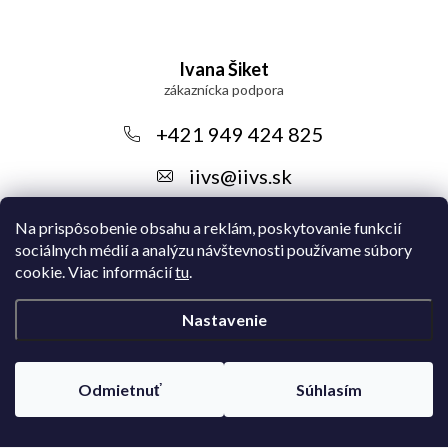
Z
á
Ivana Šiket
p
ä
+421 949 424 825
t
iivs
@
iivs.sk
i
Na prispôsobenie obsahu a reklám, poskytovanie funkcií
e
sociálnych médií a analýzu návštevnosti používame súbory
cookie. Viac informácií
tu
.
Nastavenie
Instagram
Odmietnuť
Súhlasím