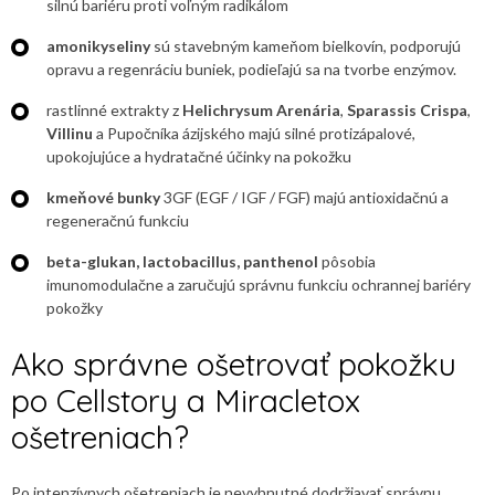
silnú bariéru proti voľným radikálom
amonikyseliny
sú stavebným kameňom bielkovín, podporujú
opravu a regenráciu buniek, podieľajú sa na tvorbe enzýmov.
rastlinné extrakty z
Helichrysum Arenária
,
Sparassis Crispa
,
Villinu
a Pupočníka ázijského majú silné protizápalové,
upokojujúce a hydratačné účinky na pokožku
kmeňové bunky
3GF (EGF / IGF / FGF) majú antioxidačnú a
regeneračnú funkciu
beta-glukan, lactobacillus, panthenol
pôsobia
imunomodulačne a zaručujú správnu funkciu ochrannej bariéry
pokožky
Ako správne ošetrovať pokožku
po Cellstory a Miracletox
ošetreniach?
Po intenzívnych ošetreniach je nevyhnutné dodržiavať správnu