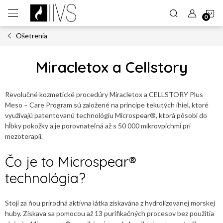
Prejsť
N
na
obsah
Ošetrenia
K
Miracletox a Cellstory
Revolučné kozmetické procedúry Miracletox a CELLSTORY Plus
Meso – Care Program sú založené na princípe tekutých ihiel, ktoré
využivajú patentovanú technológiu Microspear®, ktorá pôsobí do
hĺbky pokožky a je porovnateľná až s 50 000 mikrovpichmi pri
mezoterapii.
Čo je to Microspear®
technológia?
Stojí za ňou prírodná aktívna látka získavána z hydrolizovanej morskej
huby. Získava sa pomocou až 13 purifikačných procesov bez použitia