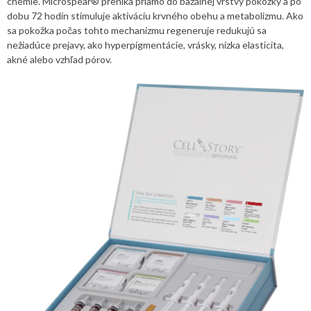
chémie. Microspear® preniká priamo do bazálnej vrstvy pokožky a po
dobu 72 hodín stimuluje aktiváciu krvného obehu a metabolizmu. Ako
sa pokožka počas tohto mechanizmu regeneruje redukujú sa
nežiadúce prejavy, ako hyperpigmentácie, vrásky, nízka elasticita,
akné alebo vzhľad pórov.