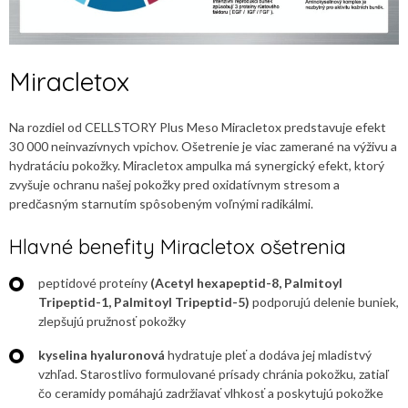
Miracletox
Na rozdiel od CELLSTORY Plus Meso Miracletox predstavuje efekt
30 000 neinvazívnych vpichov. Ošetrenie je viac zamerané na výživu a
hydratáciu pokožky. Miracletox ampulka má synergický efekt, ktorý
zvyšuje ochranu našej pokožky pred oxidatívnym stresom a
predčasným starnutím spôsobeným voľnými radikálmi.
Hlavné benefity Miracletox ošetrenia
peptidové proteíny
(Acetyl hexapeptid-8, Palmitoyl
Tripeptid-1, Palmitoyl Tripeptid-5)
podporujú delenie buniek,
zlepšujú pružnosť pokožky
kyselina hyaluronová
hydratuje pleť a dodáva jej mladistvý
vzhľad. Starostlivo formulované prísady chránia pokožku, zatiaľ
čo ceramidy pomáhajú zadržiavať vlhkosť a poskytujú pokožke