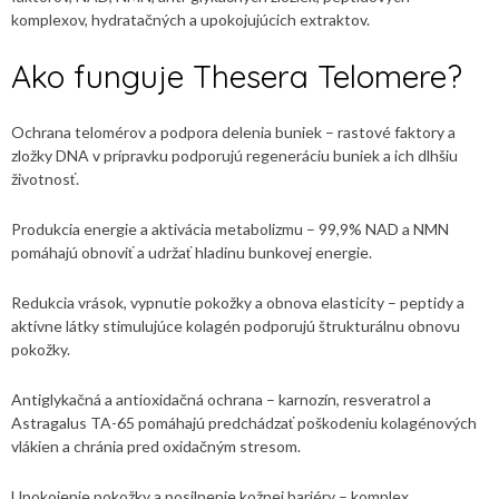
komplexov, hydratačných a upokojujúcich extraktov.
Ako funguje Thesera Telomere?
Ochrana telomérov a podpora delenia buniek – rastové faktory a
zložky DNA v prípravku podporujú regeneráciu buniek a ich dlhšiu
životnosť.
Produkcia energie a aktivácia metabolizmu – 99,9% NAD a NMN
pomáhajú obnoviť a udržať hladinu bunkovej energie.
Redukcia vrások, vypnutie pokožky a obnova elasticity – peptidy a
aktívne látky stimulujúce kolagén podporujú štrukturálnu obnovu
pokožky.
Antiglykačná a antioxidačná ochrana – karnozín, resveratrol a
Astragalus TA-65 pomáhajú predchádzať poškodeniu kolagénových
vlákien a chránia pred oxidačným stresom.
Upokojenie pokožky a posilnenie kožnej bariéry – komplex