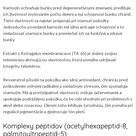
Karnozín ochraňuje bunky pred degeneratívnymi zmenami, predlžuje
ich životnosť zvyšovaním počtu delení a má schopnosť bunku chrániť.
Tieto vlastnosti sa najviac prejavujú pri starnutí pokožky.
Jednoducho povedané karnozín má silnú anti age schopnosť a to
omladzovať starnúce bunky a premieňať ich na funkčné a zdravé
bunky.
Extrakt z Astragalus membranaceus (TA-65) je známy svojou
telomerázu aktivujúcou vlastnosťou, ktorá pomáha udržiavať
integritu telomérov.
Resveratrol pôsobí na pokožku ako silný antioxidant, chráni ju pred
poškodením voľnými radikálmi a oxidačným stresom, čím spomaľuje
starnutie. Má aj protizápalové vlastnosti, znižuje začervenanie a
upokojuje podráždenú pokožku, čo ho robí vhodným pri problémoch s
akné alebo rosaceou. Okrem toho inhibuje tyrozinázu, čím pomáha pri
regulácii pigmentácie a zjednocuje tón pleti.
Komplexy peptidov (acetylhexapeptid-8,
palmitoyltripeptid-5):