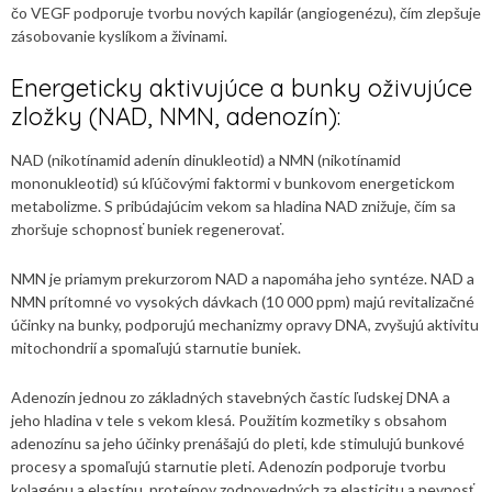
čo VEGF podporuje tvorbu nových kapilár (angiogenézu), čím zlepšuje
zásobovanie kyslíkom a živinami.
Energeticky aktivujúce a bunky oživujúce
zložky (NAD, NMN, adenozín):
NAD (nikotínamid adenín dinukleotid) a NMN (nikotínamid
mononukleotid) sú kľúčovými faktormi v bunkovom energetickom
metabolizme. S pribúdajúcim vekom sa hladina NAD znižuje, čím sa
zhoršuje schopnosť buniek regenerovať.
NMN je priamym prekurzorom NAD a napomáha jeho syntéze. NAD a
NMN prítomné vo vysokých dávkach (10 000 ppm) majú revitalizačné
účinky na bunky, podporujú mechanizmy opravy DNA, zvyšujú aktivitu
mitochondrií a spomaľujú starnutie buniek.
Adenozín jednou zo základných stavebných častíc ľudskej DNA a
jeho hladina v tele s vekom klesá. Použitím kozmetiky s obsahom
adenozínu sa jeho účinky prenášajú do pleti, kde stimulujú bunkové
procesy a spomaľujú starnutie pleti. Adenozín podporuje tvorbu
kolagénu a elastínu, proteínov zodpovedných za elasticitu a pevnosť