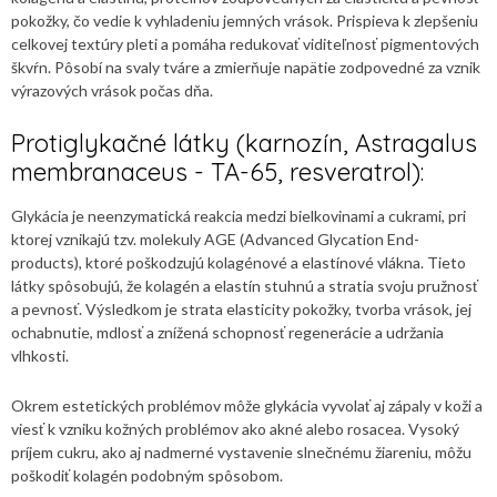
pokožky, čo vedie k vyhladeniu jemných vrások. Prispieva k zlepšeniu
celkovej textúry pleti a pomáha redukovať viditeľnosť pigmentových
škvŕn. Pôsobí na svaly tváre a zmierňuje napätie zodpovedné za vznik
výrazových vrások počas dňa.
Protiglykačné látky (karnozín, Astragalus
membranaceus - TA-65, resveratrol):
Glykácia je neenzymatická reakcia medzi bielkovinami a cukrami, pri
ktorej vznikajú tzv. molekuly AGE (Advanced Glycation End-
products), ktoré poškodzujú kolagénové a elastínové vlákna. Tieto
látky spôsobujú, že kolagén a elastín stuhnú a stratia svoju pružnosť
a pevnosť. Výsledkom je strata elasticity pokožky, tvorba vrások, jej
ochabnutie, mdlosť a znížená schopnosť regenerácie a udržania
vlhkosti.
Okrem estetických problémov môže glykácia vyvolať aj zápaly v koži a
viesť k vzniku kožných problémov ako akné alebo rosacea. Vysoký
príjem cukru, ako aj nadmerné vystavenie slnečnému žiareniu, môžu
poškodiť kolagén podobným spôsobom.