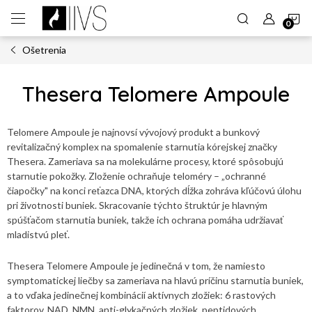
Prejsť
N
na
obsah
Ošetrenia
K
Thesera Telomere Ampoule
Telomere Ampoule je najnovsí vývojový produkt a bunkový
revitalizačný komplex na spomalenie starnutia kórejskej značky
Thesera. Zameriava sa na molekulárne procesy, ktoré spôsobujú
starnutie pokožky. Zloženie ochraňuje teloméry – „ochranné
čiapočky" na konci reťazca DNA, ktorých dĺžka zohráva kľúčovú úlohu
pri životnosti buniek. Skracovanie týchto štruktúr je hlavným
spúšťačom starnutia buniek, takže ich ochrana pomáha udržiavať
mladistvú pleť.
Thesera Telomere Ampoule je jedinečná v tom, že namiesto
symptomatickej liečby sa zameriava na hlavú príčinu starnutia buniek,
a to vďaka jedinečnej kombinácií aktívnych zložiek: 6 rastových
faktorov, NAD, NMN, anti-glykačných zložiek, peptidových