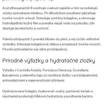
Acetylhexapeptid-8 uvoľnuje svalové napätie a tým sa redukujú
vrásky spôsobené mimikou. Pri dlhodobom používaní zabraňuje
tvorbe nových vrások. Stimuluje syntézu kolagénu, a obnovuje
hydrolipidický kožný film a pomáha viazať vodu na pokožku, čím
zlepšuje jej elasticitu a suchosť.
Palmitoyltripeptid-5 preniká hlboko do pleti, a má rýchlo viditeľné
výsledky. Stimuluje kolagénové vlákna a prispieva k tvorbe nových.
Pôsobí antioxidačne a je silne protizápalový.
Prírodné výťažky a hydratačné zložky
Výťažky z Centella Asiatia, Portulaca Oleracea, Scutellaria
Baicalensis a zeleného čaju sú rastlinné zložky s protizápalovými,
antioxidačnými a regeneračnými účinkami.
Hydrolyzovaný kolagén, hyaluronát sodný, pantenol, betaín a
niacinamíd poskytujú hĺbkovú hydratáciu a posilnenie bariéry.