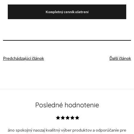
Kompletný cenník ošetrení
Predchádzajúci článok
Ďalší článok
Posledné hodnotenie
áno spokojný naozaj kvalitný výber produktov a odporúčanie pre