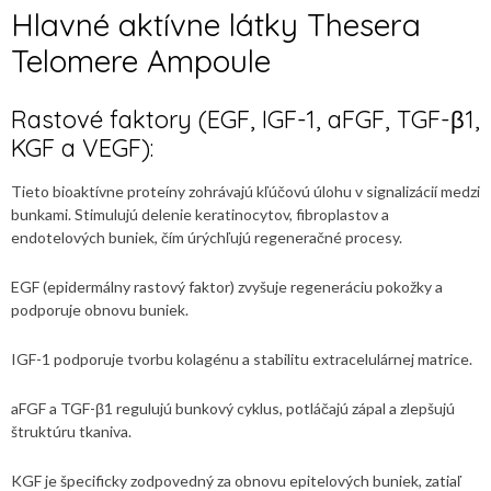
Hlavné aktívne látky Thesera
Telomere Ampoule
Rastové faktory (EGF, IGF-1, aFGF, TGF-β1,
KGF a VEGF):
Tieto bioaktívne proteíny zohrávajú kľúčovú úlohu v signalizácií medzi
bunkami. Stimulujú delenie keratinocytov, fibroplastov a
endotelových buniek, čím úrýchľujú regeneračné procesy.
EGF (epidermálny rastový faktor) zvyšuje regeneráciu pokožky a
podporuje obnovu buniek.
IGF-1 podporuje tvorbu kolagénu a stabilitu extracelulárnej matrice.
aFGF a TGF-β1 regulujú bunkový cyklus, potláčajú zápal a zlepšujú
štruktúru tkaniva.
KGF je špecificky zodpovedný za obnovu epitelových buniek, zatiaľ