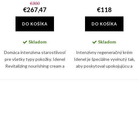
€300
€267,47
€118
DO KOŠÍKA
DO KOŠÍKA
Skladom
Skladom
Domáca intenzívna starostlivosť
Intenzívny regeneračný krém
pre všetky typy pokožky. Idenel
Idenel je špeciálne vyvinutý tak,
Revitalizing nourishing cream a
aby poskytoval upokojujúcu a
IDENEL Intensive Repair Locking
regeneračnú starostlivosť o
Cream zaručia viditeľné
pokožku, ktorá prešla
omladenie pokožky.
procedúrami spikulami. Tento...