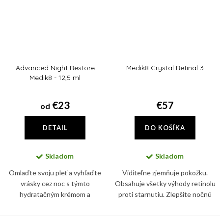
Advanced Night Restore
Medik8 Crystal Retinal 3
Medik8 - 12,5 ml
€23
€57
od
DETAIL
DO KOŠÍKA
Skladom
Skladom
Omlaďte svoju pleť a vyhľaďte
Viditeľne zjemňuje pokožku.
vrásky cez noc s týmto
Obsahuje všetky výhody retinolu
hydratačným krémom a
proti starnutiu. Zlepšite nočnú
prebúdzajte sa každé ráno so
starostlivosť o pokožku. Redukcia
sviežou, žiarivou a rozjasnenou
jemných vrások už za 4 týždne,