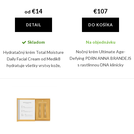
d
k
u
€14
€107
od
t
k
o
DETAIL
DO KOŠÍKA
t
v
o
Skladom
Na objednávku
v
Nočný krém Ultimate Age-
Hydratačný krém Total Moisture
Defying PDRN ANNA BRANDEJS
Daily Facial Cream od Medik8
s rastlinnou DNA klinicky
hydratuje všetky vrstvy kože,
redukuje vrásky o 24,5 %.
posilňuje fungovanie kožnej
Spevňuje, hydratuje a posilňuje
bariéry a podporuje zdravý
kožnú bariéru už počas spánku.
mikróbiom pleti. Používajte ho...