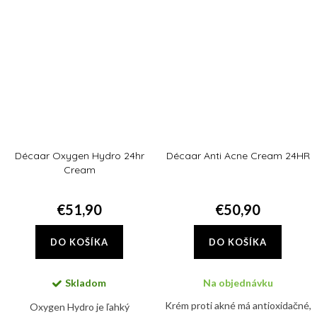
ktoré spolu stimulujú produkciu...
Décaar Oxygen Hydro 24hr
Décaar Anti Acne Cream 24HR
Cream
€51,90
€50,90
DO KOŠÍKA
DO KOŠÍKA
Skladom
Na objednávku
Krém proti akné má antioxidačné,
Oxygen Hydro je ľahký