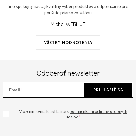
c
áno spokojný naozaj kvalitný výber produktov a odporúčanie pre
i
použitie priamo zo salónu
e
p
Michal WEBHUT
r
v
VŠETKY HODNOTENIA
k
y
v
ý
Odoberať newsletter
p
i
Email
PRIHLÁSIŤ SA
s
u
Vložením e-mailu súhlasíte s
podmienkami ochrany osobných
údajov