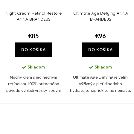
Night Cream Retinol Restore
Ultimate Age Defying ANNA
ANNA BRANDEJS
BRANDEJS
€85
€96
DO KOŠÍKA
DO KOŠÍKA
Skladom
Skladom
Nočný krém s jedinečným
Ultimate Age Defying je veľmi
retinolom 100% prírodného
výživný a pleť dlhodobo
pôvodu vyhladí vrásky, spevní
hydratuje, napriek tomu nemastí.
kontúry tváre, krku a dekoltu a
Vhodný je preto pre všetky typy
dodá pleti mladistvý vzhľad. Night
pleti.
Cream Retinol Restore ANNA...