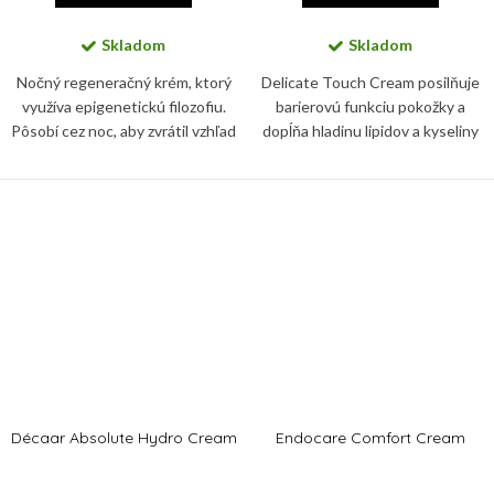
Skladom
Skladom
Nočný regeneračný krém, ktorý
Delicate Touch Cream posilňuje
využíva epigenetickú filozofiu.
barierovú funkciu pokožky a
Pôsobí cez noc, aby zvrátil vzhľad
dopĺňa hladinu lipidov a kyseliny
liniek a vrások, suchosť,
hyalurónovej v pokožke,
nedostatočnú pevnosť, stratu
zmierňuje suchosť a zjemňuje
jasu a unavene vyzerajúcu...
výskyt jemných vrások.
Décaar Absolute Hydro Cream
Endocare Comfort Cream