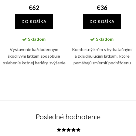
€62
€36
DO KOŠÍKA
DO KOŠÍKA
Skladom
Skladom
Vystavenie každodenným
Komfortný krém s hydratačnými
škodlivým látkam spôsobuje
a zkľudňujúcimi látkami, ktoré
oslabenie kožnej bariéry, zvýšenie
pomáhajú zmierniť podráždenu
každodennej straty vody, lipidov,
pokožku. Technologie
vitamínov a kyseliny
RetinSphere® stimuluje
hyalurónovej. Absolute Hydro
prirodzenu obnovu epidermis a
O
Cream...
zároveň...
v
l
á
Posledné hodnotenie
d
a