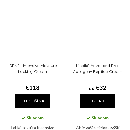
pleťou.
IDENEL Intensive Moisture
Medik8 Advanced Pro-
Locking Cream
Collagen+ Peptide Cream
€118
€32
od
DO KOŠÍKA
DETAIL
Skladom
Skladom
Ľahká textúra Intensive
Ak je vaším cieľom zvýšiť