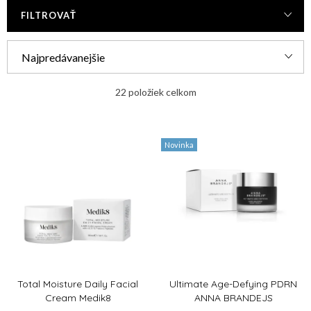
FILTROVAŤ
R
Najpredávanejšie
a
Najlacnejšie
d
22
položiek celkom
e
Najdrahšie
V
n
Novinka
ý
Abecedne
i
p
e
i
p
s
r
p
o
r
d
Total Moisture Daily Facial
Ultimate Age-Defying PDRN
o
u
Cream Medik8
ANNA BRANDEJS