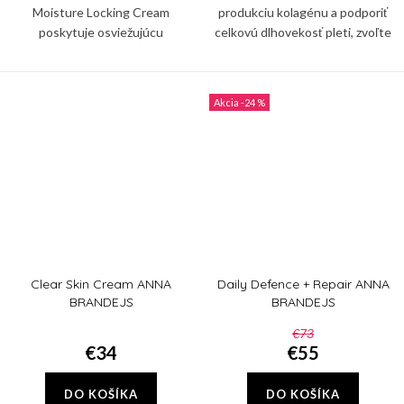
Moisture Locking Cream
produkciu kolagénu a podporiť
poskytuje osviežujúcu
celkovú dlhovekosť pleti, zvoľte
hydratáciu, zatiaľ čo upokojujúce
si krém Advanced Pro-Collagen+
zložky pomáhajú znižovať
Peptide. Je odborne vyvinutý tak,
podráždenie a podporujú zdravú
aby sa zamerali na...
-24 %
pokožku.
Clear Skin Cream ANNA
Daily Defence + Repair ANNA
BRANDEJS
BRANDEJS
€73
€34
€55
DO KOŠÍKA
DO KOŠÍKA