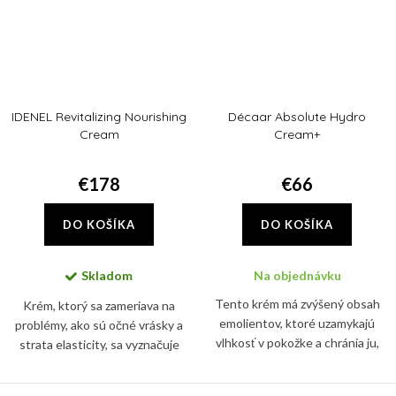
IDENEL Revitalizing Nourishing
Décaar Absolute Hydro
Cream
Cream+
€178
€66
DO KOŠÍKA
DO KOŠÍKA
Skladom
Na objednávku
Tento krém má zvýšený obsah
Krém, ktorý sa zameriava na
emolientov, ktoré uzamykajú
problémy, ako sú očné vrásky a
vlhkosť v pokožke a chránia ju,
strata elasticity, sa vyznačuje
keď teploty klesnú, a
efektom mikroihličiek vďaka
zanechávajú ju jemnú a zdravou.
Altum Peptide a RaphiTox™,