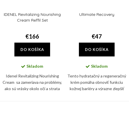
IDENEL Revitalizing Nourishing
Ultimate Recovery
Cream Reffil Set
€166
€47
DO KOŠÍKA
DO KOŠÍKA
Skladom
Skladom
Idenel Revitalizing Nourishing
Tento hydratačný a regeneračný
Cream sa zameriava na problémy,
krém pomáha obnoviť funkciu
ako sú vrásky okolo očí a strata
kožnej bariéry a výrazne zlepšiť
elasticity, a vyznačuje sa
vzhľad kože. Obsiahnutý alantoín
mikroihličkovým efektom vďaka
podporuje syntézu kolagénu v
peptidom Altum Peptide...
pokožke, redukuje...