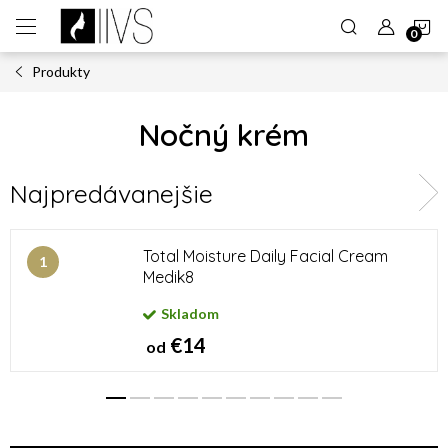
Prejsť
N
na
obsah
Produkty
K
Nočný krém
Najpredávanejšie
Total Moisture Daily Facial Cream
Medik8
Skladom
€14
od