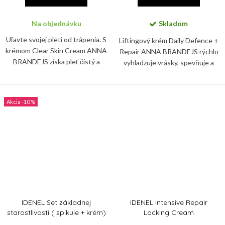
Na objednávku
Skladom
Uľavte svojej pleti od trápenia. S
Liftingový krém Daily Defence +
krémom Clear Skin Cream ANNA
Repair ANNA BRANDEJS rýchlo
BRANDEJS získa pleť čistý a
vyhladzuje vrásky, spevňuje a
zjednotený vzhľad. Špeciálne
rozžiaruje pleť, ktorú navyše
zloženie krému reguluje
dokonale hydratuje.
produkciu kožného mazu a...
-10 %
IDENEL Set základnej
IDENEL Intensive Repair
starostlivosti ( spikule + krém)
Locking Cream