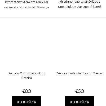
adstringentné, zmäkčujúce a
hydratačný krém pre rannú aj
upokojujúce vlastnosti, ktoré
večernú starostlivosť. Vyživuje
pôsobia synergicky pri liečbe
pleť a zanecháva ju jemnú,
akné. Krém tiež zmierňuje pálenie
vyhladenú a hĺbkovo
a svrbenie spojené s...
hydratovanú.
Décaar Youth Elixir Night
Décaar Delicate Touch Cream
Cream
€83
€53
DO KOŠÍKA
DO KOŠÍKA