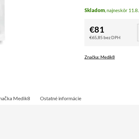
Skladom
11.8
€81
€65,85 bez DPH
Jednotková
cena:
Značka:
Medik8
načka
Medik8
Ostatné informácie