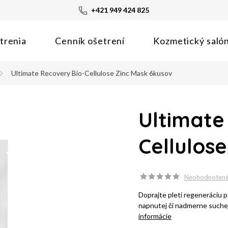
+421 949 424 825
trenia
Cenník ošetrení
Kozmetický saló
Ultimate Recovery Bio-Cellulose Zinc Mask 6kusov
Ultimate
Cellulos
Neohodnoten
Doprajte pleti regeneráciu 
napnutej či nadmerne suchej
informácie