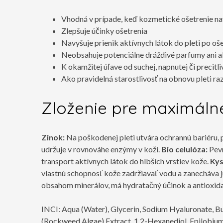
Vhodná v prípade, keď kozmetické ošetrenie nav
Zlepšuje účinky ošetrenia
Navyšuje prienik aktívnych látok do pleti po oš
Neobsahuje potenciálne dráždivé parfumy ani a
K okamžitej úľave od suchej, napnutej či precitli
Ako pravidelná starostlivosť na obnovu pleti ra
Zloženie pre maximálne
Zinok:
Na poškodenej pleti utvára ochrannú bariéru,
udržuje v rovnováhe enzýmy v koži.
Bio celulóza:
Pevn
transport aktívnych látok do hlbších vrstiev kože.
Kys
vlastnú schopnosť kože zadržiavať vodu a zanecháva
obsahom minerálov, má hydratačný účinok a antioxida
INCI:
Aqua (Water), Glycerin, Sodium Hyaluronate, B
(Rockweed Algae) Extract, 1,2-Hexanediol, Epilobiu