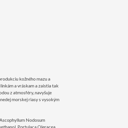
 produkciu kožného mazu a
linkám a vráskam a zaistia tak
vodou z atmosféry, navyšuje
nedej morskej riasy s vysokým
ct, Ascophyllum Nodosum
ethanol, Portulaca Oleracea