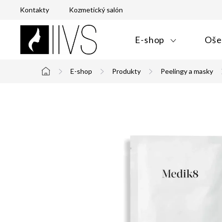
Prejsť
Kontakty
Kozmetický salón
na
obsah
E-shop
Oše
E-shop
Produkty
Peelingy a masky
Domov