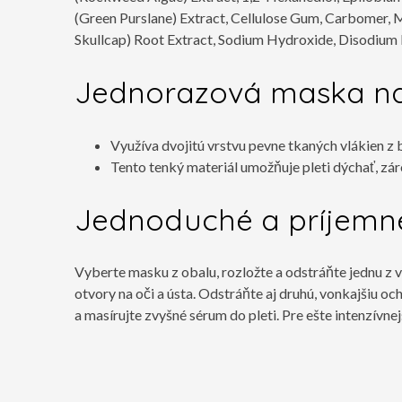
(Green Purslane) Extract, Cellulose Gum, Carbomer, Met
Skullcap) Root Extract, Sodium Hydroxide, Disodium
Jednorazová maska ​​na
Využíva dvojitú vrstvu pevne tkaných vlákien z b
Tento tenký materiál umožňuje pleti dýchať, zár
Jednoduché a príjemné
Vyberte masku z obalu, rozložte a odstráňte jednu z vo
otvory na oči a ústa. Odstráňte aj druhú, vonkajšiu o
a masírujte zvyšné sérum do pleti. Pre ešte intenzív