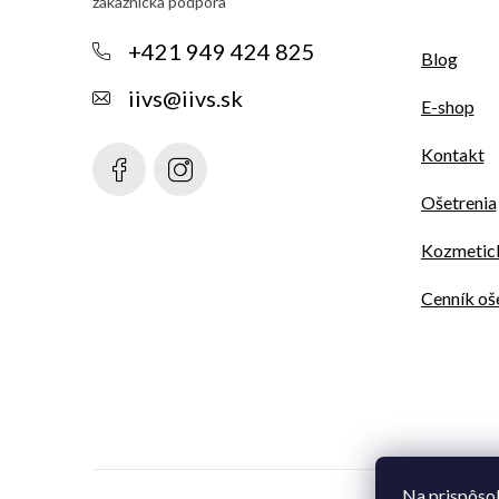
p
ä
+421 949 424 825
Blog
t
iivs
@
iivs.sk
E-shop
i
Kontakt
e
Ošetrenia
Kozmetick
Cenník oš
Na prispôso