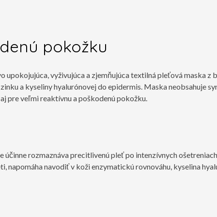
odenú pokožku
upokojujúca, vyživujúca a zjemňujúca textilná pleťová maska ​​z b
ik zinku a kyseliny hyalurónovej do epidermis. Maska neobsahuje sy
á aj pre veľmi reaktívnu a poškodenú pokožku.
 účinne rozmaznáva precitlivenú pleť po intenzívnych ošetreniach,
pleti, napomáha navodiť v koži enzymatickú rovnováhu, kyselina hyal