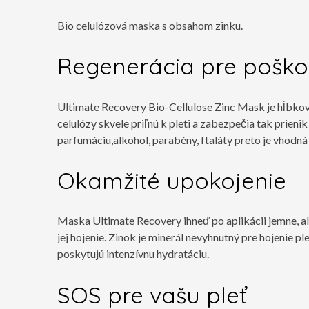
Bio celulózová maska s obsahom zinku.
Regenerácia pre pošk
Ultimate Recovery Bio-Cellulose Zinc Mask je hĺbkovo 
celulózy skvele priľnú k pleti a zabezpečia tak prien
parfumáciu,alkohol, parabény, ftaláty preto je vhodn
Okamžité upokojenie
Maska Ultimate Recovery ihneď po aplikácii jemne, ale
jej hojenie. Zinok je minerál nevyhnutný pre hojenie 
poskytujú intenzívnu hydratáciu.
SOS pre vašu pleť