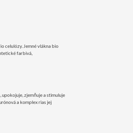
io celulózy. Jemné vlákna bio
ntetické farbivá,
 upokojuje, zjemňuje a stimuluje
urónová a komplex rias jej