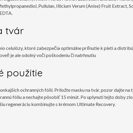
hylpropanediol, Pullulan, Illicium Verum (Anise) Fruit Extract, Sc
 EDTA.
 tvár
io celulózy, ktoré zabezpečia optimálne priľnutie k pleti a distrib
oveň je ale odolný voči poškodeniu či natrhnutiu
 použitie
nkajších ochranných fólií. Priložte masku na tvár, pozor dajte na t
chrannú fóliu a nechajte pôsobiť 15 minút. Po uplynutí tejto doby
nejšiu regeneráciu kombinujte s krémom Ultimate Recovery.