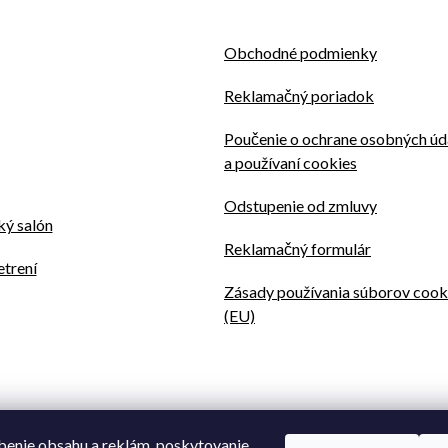
Obchodné podmienky
Reklamačný poriadok
Poučenie o ochrane osobných úd
a používaní cookies
Odstupenie od zmluvy
ý salón
Reklamačný formulár
etrení
Zásady používania súborov cook
(EU)
benie obsahu a reklám, poskytovanie