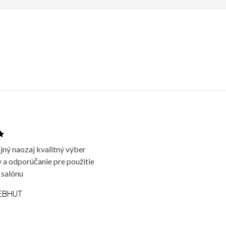
jný naozaj kvalitný výber
 a odporúčanie pre použitie
 salónu
EBHUT