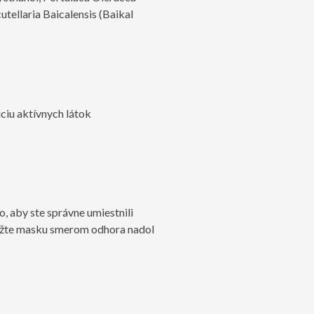
utellaria Baicalensis (Baikal
úciu aktívnych látok
o, aby ste správne umiestnili
 zložte masku smerom odhora nadol