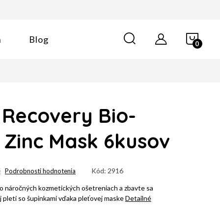
NÁK
n
Blog
KOŠÍ
 Recovery Bio-
e Zinc Mask 6kusov
Kód:
2916
é
Podrobnosti hodnotenia
po náročných kozmetických ošetreniach a zbavte sa
 pleti so šupinkami vďaka pleťovej maske
Detailné