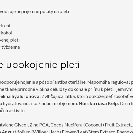
odzuje nepríjemné pocity na pleti
etrení
lkohol
venej pleti
z týždenne
 upokojenie pleti
 podporuje hojenie a pôsobí antibakteriálne. Napomáha regulovať
e tkané prírodné vlákna celulózy dokonale priľnú k pleti i jemným 
elina hyalurónová:
Zvlhčujúca látka, ktorá dokáže pleť zásobiť 
 ju hydratovanú a so žiadúcim objemom.
Nórska riasa Kelp:
Druh h
čnú aktivitu.
utylene Glycol, Zinc PCA, Cocos Nucifera (Coconut) Fruit Extra
m Angustifolium (Willow Herb) Flower/Leaf/Stem Extract, Phenoxy