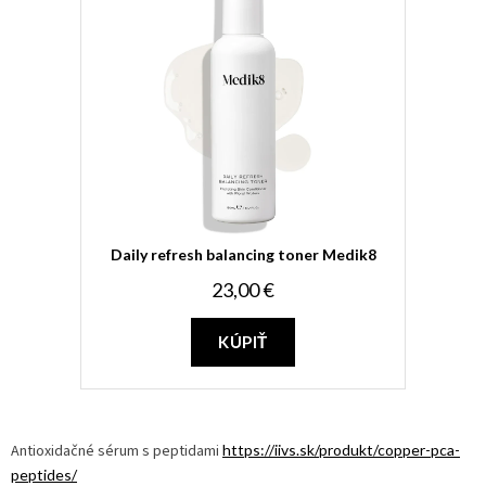
Daily refresh balancing toner Medik8
23,00 €
KÚPIŤ
Antioxidačné sérum s peptidami
https://iivs.sk/produkt/copper-pca-
peptides/