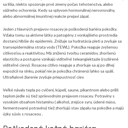
sa líšia, niekto spozoruje prvé zmeny počas tehotenstva, alebo
vážneho ochorenia. Kedy sa vplyvom hormonálnej nerovnováhy,
alebo abnormálnej imunitnej reakcie prejaví zápal.
Jeden z hlavných prejavov rosacey je poškodená bariéra pokožky.
Vďaka tomu sa aktívne látky a patogény z vonkajšieho prostredia
dostanú hlbšie do epidermis. Znižuje sa hydratácia pleti a zvyšuje sa
transepidermálna strata vody (TEWL). Pokožka reaguje zvýšenou
citlivosťou a reaktivitou. Má zníženú tvorbu ceramidov, zhoršenú
elasticitu a postupne vznikajú viditeľné teleangiektazie (rozšírené
viditeľné cievy). Rosacea citlivo reaguje a zhoršuje sa aj po dlhej
expozícií na slnku, pokiaľ nie je pokožka chránená ľahko sa spáli.
Ultrafialové žiarenie zvyšuje priepustnosť ciev.
Veľké návaly tepla po cvičení, kúpeli, saune, pikantnom alebo príliš
teplom jedle sú tiež sprievodným prejavom rosacey. Potraviny s
vysokým obsahom histamínu ( alkohol, zrejúce syry, údené mäso,
fermentované potraviny) tiež zhoršujú stav zápalu na pokožke a majú
úzky súvis s rosaceou .