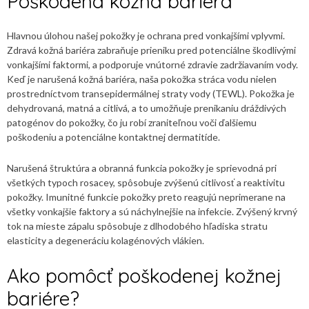
Poškodená kožná bariéra
Hlavnou úlohou našej pokožky je ochrana pred vonkajšími vplyvmi.
Zdravá kožná bariéra zabraňuje prieniku pred potenciálne škodlivými
vonkajšími faktormi, a podporuje vnútorné zdravie zadržiavaním vody.
Keď je narušená kožná bariéra, naša pokožka stráca vodu nielen
prostredníctvom transepidermálnej straty vody (TEWL). Pokožka je
dehydrovaná, matná a citlivá, a to umožňuje prenikaniu dráždivých
patogénov do pokožky, čo ju robí zraniteľnou voči ďalšiemu
poškodeniu a potenciálne kontaktnej dermatitíde.
Narušená štruktúra a obranná funkcia pokožky je sprievodná pri
všetkých typoch rosacey, spôsobuje zvýšenú citlivosť a reaktivitu
pokožky. Imunitné funkcie pokožky preto reagujú neprimerane na
všetky vonkajšie faktory a sú náchylnejšie na infekcie. Zvýšený krvný
tok na mieste zápalu spôsobuje z dlhodobého hľadiska stratu
elasticity a degeneráciu kolagénových vlákien.
Ako pomôcť poškodenej kožnej
bariére?