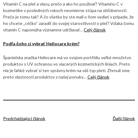
Vitamín C na pleť a vlasy, prečo a ako ho používať? Vitamínu C v
kozmetike v posledných rokoch nesmierne stúpa na obľúbenosti.
Prečo je tomu tak? A čo všetko by ste mali o ňom vedieť v prípade, že
ho chcete „céčko“ zaradiť do svojej starostlivosti o pleť? Vďaka čomu
vitamín C napomáha významne udržiavať…
Celý článok
Podľa čoho si vybrať Heliocare krém?
Španielska značka Heliocare má vo svojom portfóliu veľké množstvo
produktov s UV ochranou vo viacerých kozmetických líniach. Preto
nie je ľahké vybrať si ten správny krém na váš typ pleti. Zhrnuli sme
preto vlastnosti produktov z našej ponuky…
Celý článok
Predchádzajúci článok
Ďalší článok