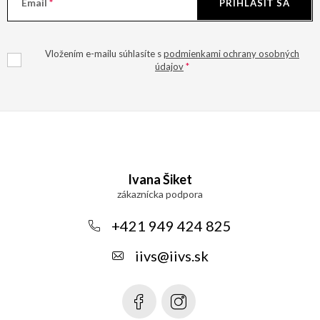
Email
PRIHLÁSIŤ SA
Vložením e-mailu súhlasíte s
podmienkami ochrany osobných
údajov
Z
á
Ivana Šiket
p
ä
+421 949 424 825
t
iivs
@
iivs.sk
i
e