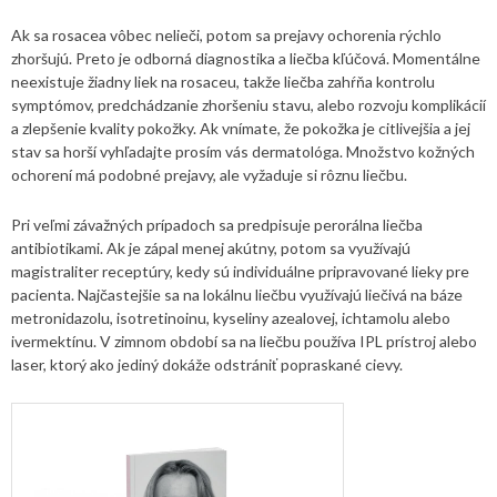
Ak sa rosacea vôbec nelieči, potom sa prejavy ochorenia rýchlo
zhoršujú. Preto je odborná diagnostika a liečba kľúčová. Momentálne
neexistuje žiadny liek na rosaceu, takže liečba zahŕňa kontrolu
symptómov, predchádzanie zhoršeniu stavu, alebo rozvoju komplikácií
a zlepšenie kvality pokožky. Ak vnímate, že pokožka je citlivejšia a jej
stav sa horší vyhľadajte prosím vás dermatológa. Množstvo kožných
ochorení má podobné prejavy, ale vyžaduje si rôznu liečbu.
Pri veľmi závažných prípadoch sa predpisuje perorálna liečba
antibiotikami. Ak je zápal menej akútny, potom sa využívajú
magistraliter receptúry, kedy sú individuálne pripravované lieky pre
pacienta. Najčastejšie sa na lokálnu liečbu využívajú liečivá na báze
metronidazolu, isotretinoinu, kyseliny azealovej, ichtamolu alebo
ivermektínu. V zimnom období sa na liečbu používa IPL prístroj alebo
laser, ktorý ako jediný dokáže odstrániť popraskané cievy.