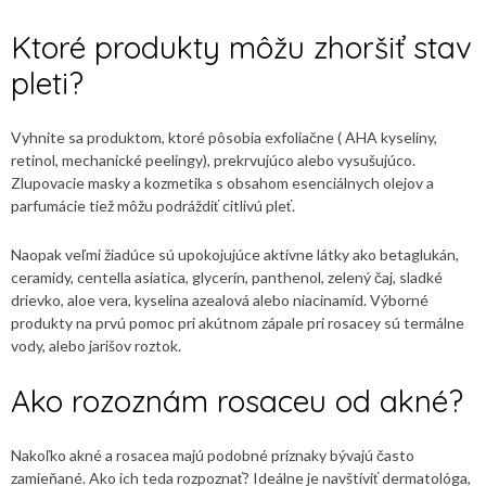
Ktoré produkty môžu zhoršiť stav
pleti?
Vyhnite sa produktom, ktoré pôsobia exfoliačne ( AHA kyseliny,
retinol, mechanické peelingy), prekrvujúco alebo vysušujúco.
Zlupovacie masky a kozmetika s obsahom esenciálnych olejov a
parfumácie tiež môžu podráždiť citlivú pleť.
Naopak veľmi žiadúce sú upokojujúce aktívne látky ako betaglukán,
ceramidy, centella asiatica, glycerín, panthenol, zelený čaj, sladké
drievko, aloe vera, kyselina azealová alebo niacinamíd. Výborné
produkty na prvú pomoc pri akútnom zápale pri rosacey sú termálne
vody, alebo jarišov roztok.
Ako rozoznám rosaceu od akné?
Nakoľko akné a rosacea majú podobné príznaky bývajú často
zamieňané. Ako ich teda rozpoznať? Ideálne je navštíviť dermatológa,