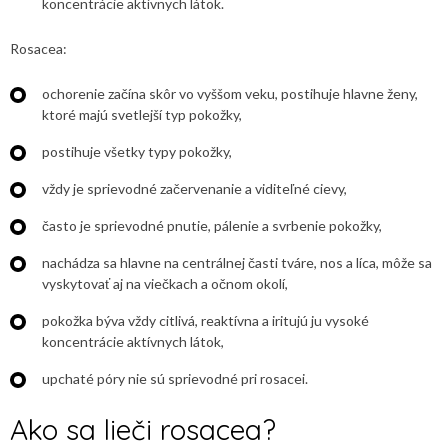
koncentrácie aktívnych látok.
Rosacea:
ochorenie začína skôr vo vyššom veku, postihuje hlavne ženy,
ktoré majú svetlejší typ pokožky,
postihuje všetky typy pokožky,
vždy je sprievodné začervenanie a viditeľné cievy,
často je sprievodné pnutie, pálenie a svrbenie pokožky,
nachádza sa hlavne na centrálnej časti tváre, nos a líca, môže sa
vyskytovať aj na viečkach a očnom okolí,
pokožka býva vždy citlivá, reaktívna a iritujú ju vysoké
koncentrácie aktívnych látok,
upchaté póry nie sú sprievodné pri rosacei.
Ako sa lieči rosacea?