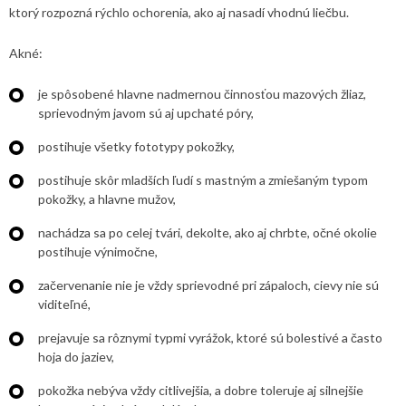
ktorý rozpozná rýchlo ochorenia, ako aj nasadí vhodnú liečbu.
Akné:
je spôsobené hlavne nadmernou činnosťou mazových žliaz,
sprievodným javom sú aj upchaté póry,
postihuje všetky fototypy pokožky,
postihuje skôr mladších ľudí s mastným a zmiešaným typom
pokožky, a hlavne mužov,
nachádza sa po celej tvári, dekolte, ako aj chrbte, očné okolie
postihuje výnimočne,
začervenanie nie je vždy sprievodné pri zápaloch, cievy nie sú
viditeľné,
prejavuje sa rôznymi typmi vyrážok, ktoré sú bolestivé a často
hoja do jaziev,
pokožka nebýva vždy citlivejšia, a dobre toleruje aj silnejšie