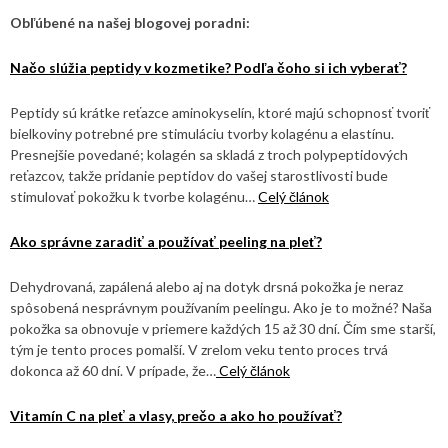
Obľúbené na našej blogovej poradni:
Načo slúžia peptidy v kozmetike? Podľa čoho si ich vyberať?
Peptidy sú krátke reťazce aminokyselín, ktoré majú schopnosť tvoriť
bielkoviny potrebné pre stimuláciu tvorby kolagénu a elastínu.
Presnejšie povedané; kolagén sa skladá z troch polypeptidových
reťazcov, takže pridanie peptidov do vašej starostlivosti bude
stimulovať pokožku k tvorbe kolagénu…
Celý článok
Ako správne zaradiť a používať peeling na pleť?
Dehydrovaná, zapálená alebo aj na dotyk drsná pokožka je neraz
spôsobená nesprávnym používaním peelingu. Ako je to možné? Naša
pokožka sa obnovuje v priemere každých 15 až 30 dní. Čím sme starší,
tým je tento proces pomalší. V zrelom veku tento proces trvá
dokonca až 60 dní. V prípade, že…
Celý článok
Vitamín C na pleť a vlasy, prečo a ako ho používať?