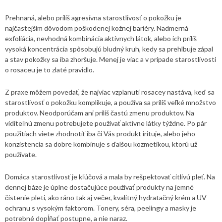
Prehnaná, alebo príliš agresívna starostlivosť o pokožku je
najčastejším dôvodom poškodenej kožnej bariéry. Nadmerná
exfoliácia, nevhodná kombinácia aktívnych látok, alebo ich príliš
vysoká koncentrácia spôsobujú bludný kruh, kedy sa prehlbuje zápal
a stav pokožky sa iba zhoršuje. Menej je viac a v prípade starostlivosti
o rosaceu je to zlaté pravidlo.
Z praxe môžem povedať, že najviac vzplanutí rosacey nastáva, keď sa
starostlivosť o pokožku komplikuje, a používa sa príliš veľké množstvo
produktov. Neodporúčam ani príliš častú zmenu produktov. Na
viditeľnú zmenu potrebujete používať aktívne látky týždne. Po pár
použitiach viete zhodnotiť iba či Vás produkt irituje, alebo jeho
konzistencia sa dobre kombinuje s ďalšou kozmetikou, ktorú už
používate.
Domáca starostlivosť je kľúčová a mala by rešpektovať citlivú pleť. Na
dennej báze je úplne dostačujúce používať produkty na jemné
čistenie pleti, ako ráno tak aj večer, kvalitný hydratačný krém a UV
ochranu s vysokým faktorom. Tonery, séra, peelingy a masky je
potrebné dopĺňať postupne, a nie naraz.