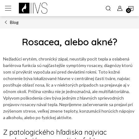
Prejsť
N
na
obsah
Blog
K
Rosacea, alebo akné?
Nežiadúci erytém, chronický zápal, neustály pocit tepla a oslabená
bariérova funkcia sú najčastejšie symptómy rosacey, diagnózy ktorú
som si prvýkrát vypočula asi pred deviatimi rokmi. Toto kožné
ochorenie býva lokalizované hlavne v centrálnej časti tváre, najviac
postihuje oblasť nosa, líc a v niektorých prípadoch sa prejavuje aj v
očnom okolí. Príčina vzniku nie je jednoznačná, ale multifaktoriálna.
Vplyvom poškodenia ciev býva jedným z hlavných sprievodných
prejavov rosacey nával tepla. Nepríjemne začervenanie sa prejaví pri
zvýšenom strese, veľkej zmene teploty, konzumácií horúcich nápojov
a alkoholu, alebo po fyzickej aktivite.
Z patologického hľadiska najviac