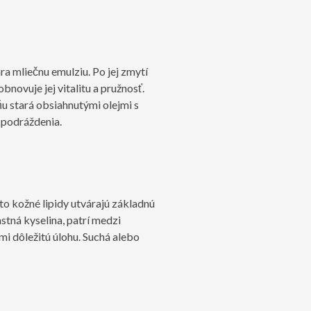
ra mliečnu emulziu. Po jej zmytí
obnovuje jej vitalitu a pružnosť.
 ňu stará obsiahnutými olejmi s
 podráždenia.
to kožné lipidy utvárajú základnú
stná kyselina, patrí medzi
mi dôležitú úlohu. Suchá alebo