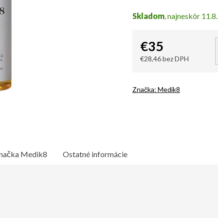
Skladom
11.8
€35
€28,46 bez DPH
Jednotková
cena:
Značka:
Medik8
načka
Medik8
Ostatné informácie