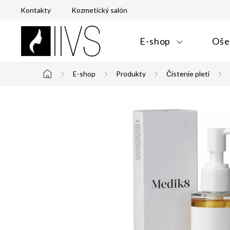
Prejsť
Kontakty
Kozmetický salón
na
obsah
E-shop
Oše
E-shop
Produkty
Čistenie pleti
Domov