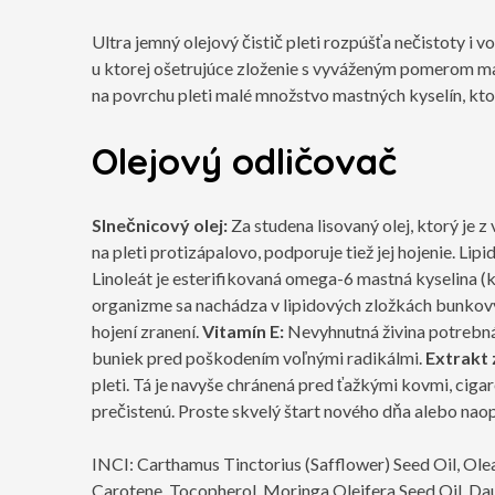
Ultra jemný olejový čistič pleti rozpúšťa nečistoty i v
u ktorej ošetrujúce zloženie s vyváženým pomerom mas
na povrchu pleti malé množstvo mastných kyselín, ktor
Olejový odličovač
Slnečnicový olej:
Za studena lisovaný olej, ktorý je 
na pleti protizápalovo, podporuje tiež jej hojenie. 
Linoleát je esterifikovaná omega-6 mastná kyselina (k
organizme sa nachádza v lipidových zložkách bunkový
hojení zranení.
Vitamín E:
Nevyhnutná živina potrebná 
buniek pred poškodením voľnými radikálmi.
Extrakt 
pleti. Tá je navyše chránená pred ťažkými kovmi, ci
prečistenú. Proste skvelý štart nového dňa alebo nao
INCI: Carthamus Tinctorius (Safflower) Seed Oil, Olea
Carotene, Tocopherol, Moringa Oleifera Seed Oil, Dau