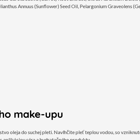
elianthus Annuus (Sunflower) Seed Oil, Pelargonium Graveolens (G
ého make-upu
vo oleja do suchej pleti. Navlhčite pleť teplou vodou, so vzniknu
s aplikáciou séra a hydratačného produktu.