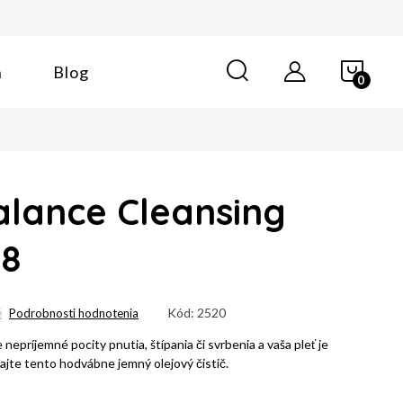
NÁK
n
Blog
KOŠÍ
Balance Cleansing
k8
Kód:
2520
é
Podrobnosti hodnotenia
 nepríjemné pocity pnutia, štípania či svrbenia a vaša pleť je
ajte tento hodvábne jemný olejový čistič.