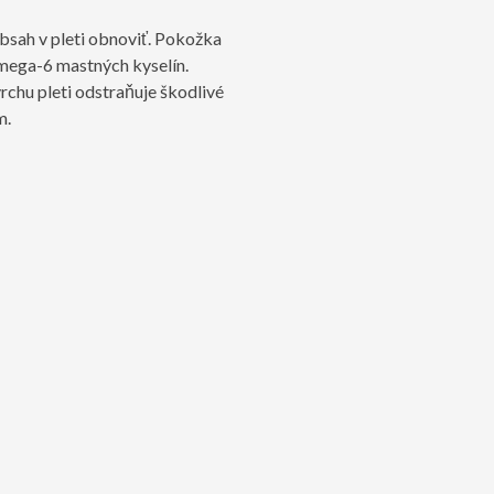
obsah v pleti obnoviť. Pokožka
omega-6 mastných kyselín.
rchu pleti odstraňuje škodlivé
m.