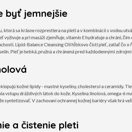
e byť jemnejšie
 ktorá sa krásne rozprestiera na pleti a v kombinácii s vodou utvá
eť vyživuje a pri masáži zjemňuje, vitamín E hydratuje a chráni, čím 
chosti. Lipid-Balance Cleansing Oil hĺbkovo čistí pleť, zatiaľ čo o
ín. Pleť je hebká, pružná a chránená pred každodennými zdrojmi
nolová
klopujú kožné lipidy - mastné kyseliny, cholesterol a ceramidy. Tie
ánia vstupu dráždivých látok do kože. Kyselina linolová, omega-6 ma
že syntetizovať. V zachovaní ochrannej kožnej bariéry však hrá veľ
e a čistenie pleti