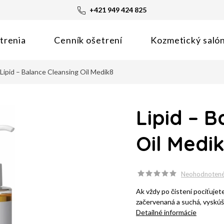
+421 949 424 825
trenia
Cenník ošetrení
Kozmetický saló
Lipid – Balance Cleansing Oil Medik8
Lipid – 
Oil Medi
Neohodnoten
Ak vždy po čistení pociťujete
začervenaná a suchá, vyskúš
Detailné informácie