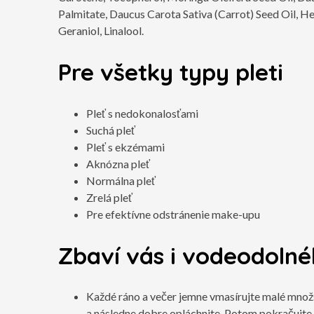
Palmitate, Daucus Carota Sativa (Carrot) Seed Oil, H
Geraniol, Linalool.
Pre všetky typy pleti
Pleť s nedokonalosťami
Suchá pleť
Pleť s ekzémami
Aknózna pleť
Normálna pleť
Zrelá pleť
Pre efektívne odstránenie make-upu
Zbaví vás i vodeodoln
Každé ráno a večer jemne vmasírujte malé množst
a následne dobre opláchnite. Potom pokračujte 