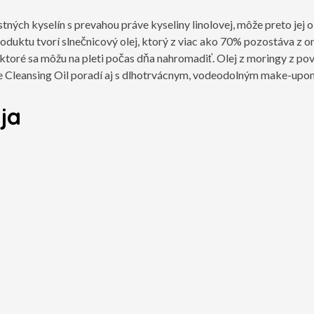
ných kyselín s prevahou práve kyseliny linolovej, môže preto jej 
oduktu tvorí slnečnicový olej, ktorý z viac ako 70% pozostáva z 
ktoré sa môžu na pleti počas dňa nahromadiť. Olej z moringy z pov
e Cleansing Oil poradí aj s dlhotrvácnym, vodeodolným make-upo
ja