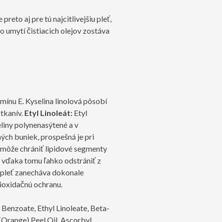
reto aj pre tú najcitlivejšiu pleť,
 umytí čistiacich olejov zostáva
mínu E. Kyselina linolová pôsobí
 tkanív.
Etyl Linoleát:
Etyl
eliny polynenasýtené a v
ch buniek, prospešná je pri
ý môže chrániť lipidové segmenty
o vďaka tomu ľahko odstrániť z
 pleť zanecháva dokonale
ioxidačnú ochranu.
 Benzoate, Ethyl Linoleate, Beta-
(Orange) Peel Oil, Ascorbyl