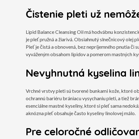
Čistenie pleti už nemôž
Lipid Balance Cleansing Oil má hodvábnu konzistenciu,
je pleť pružná a žiarivá. Obsiahnutý slnečnicový olej pl
Pleť je čistá a obnovená, bez nepríjemného pnutia či su
vyváženým obsahom lipidov a pomerom mastných kysel
Nevyhnutná kyselina li
Vrchné vrstvy pleti sú tvorené bunkami kože, ktoré ob
ochrannú bariéru brániacu vysychaniu pleti, a tiež br
esenciálne mastné kyseliny, ktoré si pleť sama nedoká
aknózna pleť obsahuje často kyseliny linolovej málo.
Pre celoročné odličovani