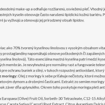
odeodolný make-up a odhaľuje rozžiarenú, osvieženú pleť. Vhodný je p
tných kyselín obnovuje často narušenú lipidickú kožnú bariéru. Po
é ju vyživujú a obnovujú jej prirodzený obsah lipidov.
z viac ako 70% tvorený kyselinou linolovou s vysokým obsahom vita
Lipidy prostaglandíny napomáhajú obnove poškodených či zapálených
yselina linolová). Táto esenciálna mastná kyselina patrí medzi kys
ch membrán. Je nevyhnutná pre normálny rast a fungovanie telesný
pre ochranu buniek a silný, v tukoch rozpustný antioxidant, ktor
z moringy:
Olej z moringy k sebe priťahuje nečistoty, ktoré možn
garetovým dymom a drobnými časticami. Extrakt zo semien moringy
pak záver dňa uplynulého. Okrem toho poskytuje moringa pleti ant
 Europaea (Olive) Fruit Oil, Sorbeth-30 Tetraoleate, C12-15 Alkyl
cus Carota Sativa (Carrot) Root Extract, Citrus Aurantium Dulcis 