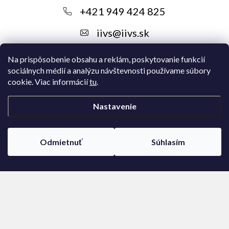
ä
+421 949 424 825
t
iivs
@
iivs.sk
i
e
Na prispôsobenie obsahu a reklám, poskytovanie funkcií
sociálnych médií a analýzu návštevnosti používame súbory
cookie. Viac informácií
tu
.
Nastavenie
Instagram
Odmietnuť
Súhlasím
Copyright 2026
IIVS
. Všetky práva vyhradené.
Upraviť nastavenie
cookies
Vytvoril Shoptet