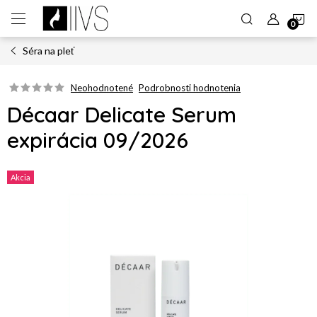
Prejsť
N
na
obsah
Séra na pleť
K
Neohodnotené
Podrobnosti hodnotenia
Décaar Delicate Serum
expirácia 09/2026
Akcia