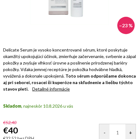
–23 %
Delicate Serum je vysoko koncentrované sérum, ktoré poskytuje
okamžitý upokojujúci účinok, zmierňuje začervenanie, svrbenie a zápal
pokožky a zvyšuje vlhkosť úrovne a posilnenie prirodzenej bariéry
pokožky. Vďaka jemnej receptúre je pokožka hodvábne hladká,
vyvážená a dokonale upokojená.
Toto sérum odporúčame dokonca
aj pri seborei, rosacei či kuperóze na skľudnenie a liečbu týchto
stavov pleti.
Detailné informácie
Skladom
10.8.2026
€52,40
€40
€32,52 bez DPH