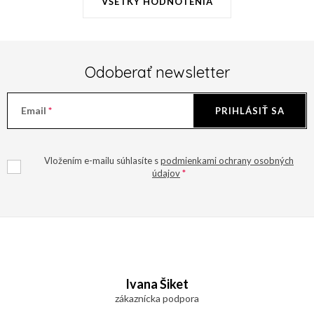
VŠETKY HODNOTENIA
Odoberať newsletter
Email
PRIHLÁSIŤ SA
Vložením e-mailu súhlasíte s
podmienkami ochrany osobných
údajov
Z
á
Ivana Šiket
p