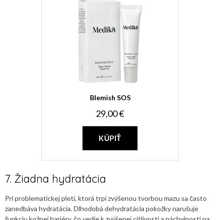
Blemish SOS
29,00 €
KÚPIŤ
7. Žiadna hydratácia
Pri problematickej pleti, ktorá trpí zvýšenou tvorbou mazu sa často
zanedbáva hydratácia. Dlhodobá dehydratácia pokožky narušuje
funkciu kožnej bariéry, čo vedie k zvýšenej citlivosti a náchylnosti na