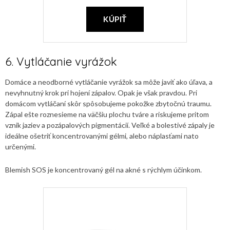
KÚPIŤ
6. Vytláčanie vyrážok
Domáce a neodborné vytláčanie vyrážok sa môže javiť ako úľava, a
nevyhnutný krok pri hojení zápalov. Opak je však pravdou. Pri
domácom vytláčaní skôr spôsobujeme pokožke zbytočnú traumu.
Zápal ešte roznesieme na väčšiu plochu tváre a riskujeme pritom
vznik jaziev a pozápalových pigmentácií. Veľké a bolestivé zápaly je
ideálne ošetriť koncentrovanými gélmi, alebo náplasťami nato
určenými.
Blemish SOS je koncentrovaný gél na akné s rýchlym účinkom.