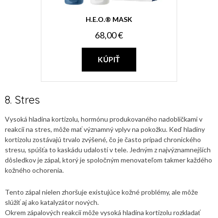
H.E.O.® MASK
68,00 €
KÚPIŤ
8. Stres
Vysoká hladina kortizolu, hormónu produkovaného nadobličkami v
reakcii na stres, môže mať významný vplyv na pokožku. Keď hladiny
kortizolu zostávajú trvalo zvýšené, čo je často prípad chronického
stresu, spúšťa to kaskádu udalostí v tele. Jedným z najvýznamnejších
dôsledkov je zápal, ktorý je spoločným menovateľom takmer každého
kožného ochorenia.
Tento zápal nielen zhoršuje existujúce kožné problémy, ale môže
slúžiť aj ako katalyzátor nových.
Okrem zápalových reakcií môže vysoká hladina kortizolu rozkladať