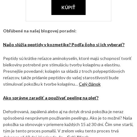
KÚPIŤ
Obľúbené na našej blogovej poradni:
Načo slúžia peptidy v kozmetike? Podľa čoho si ich vyberať?
Peptidy sú krátke reťazce aminokyselín, ktoré majú schopnosť tvoriť
bielkoviny potrebné pre stimuláciu tvorby kolagénu a elastínu.
Presnejšie povedané; kolagén sa skladá z troch polypeptidových
reťazcov, takže pridanie peptidov do vašej starostlivosti bude
stimulovať pokožku k tvorbe kolagénu…
Celý článok
Ako správne zaradiť a používať peeling na pleť?
Dehydrovaná, zapálená alebo aj na dotyk drsná pokožka je neraz
spôsobená nesprávnym používaním peelingu. Ako je to možné? Naša
pokožka sa obnovuje v priemere každých 15 až 30 dní. Čím sme starší,
tým je tento proces pomalší. V zrelom veku tento proces trvá