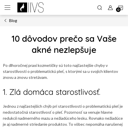
Prejsť
N
na
obsah
Blog
K
10 dôvodov prečo sa Vaše
akné nezlepšuje
Po dlhoročnej praxi kozmetičky sú toto najčastejšie chyby v
starostlivosti o problematickú pleť, s ktorými sa u svojich klientov
znovu a znovu stretávam.
1. Zlá domáca starostlivosť.
Jednou z najčastejších chýb pri starostlivosti o problematickú pleť je
nedostatočná starostlivosť o pleť. Pozornosť sa venuje hlavne
redukcii nadmerného mazu a nežiadúceho lesku. Rovnako nežiadúce
je aj nadmerné striedanie produktov. To vôbec nepomáha narušenej