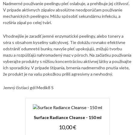
Nadmerné používanie peelingu pleť oslabuje, a prehlbuje jej citlivosť.
V prípade aktívnych zápalov absolútne neodporúčam používanie
mechanických peelingov. Môžu spôsobiť sekundárnu infekciu, a
rozšíria zápal po celej tvári.
Vhodnejšie je zaradiť jemné enzymatické peelingy, alebo tonery a
séra s obsahom kyseliny salicylovej. Tie dokážu rovnako efektívne
odstrániť odumreté bunky, navyše pleť upokojujú, znižujú tvorbu
mazu a rozpúšťajú nahromadený maz v póroch. Na začiatku používania
vyberajte produkty s nižšou koncentráciou aktívnej látky a používajte
ich sporadicky. V prípade štípania, brnenia nadmerného pnutia viete,
že produkt je na vašu pokožkou príliš agresívny a nevhodný.
Jemný čistiaci gél Medik8 S
Surface Radiance Cleanse - 150 ml
10,00 €