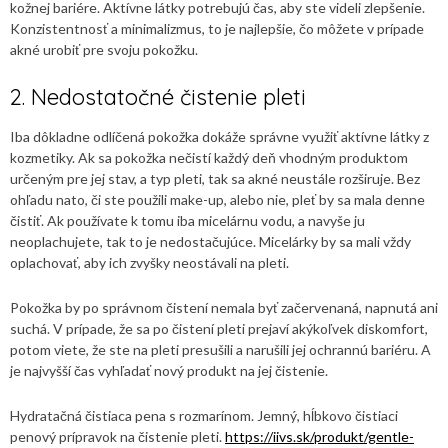
kožnej bariére. Aktívne látky potrebujú čas, aby ste videli zlepšenie.
Konzistentnosť a minimalizmus, to je najlepšie, čo môžete v prípade
akné urobiť pre svoju pokožku.
2. Nedostatočné čistenie pleti
Iba dôkladne odlíčená pokožka dokáže správne využiť aktívne látky z
kozmetiky. Ak sa pokožka nečistí každý deň vhodným produktom
určeným pre jej stav, a typ pleti, tak sa akné neustále rozširuje. Bez
ohľadu nato, či ste použili make-up, alebo nie, pleť by sa mala denne
čistiť. Ak používate k tomu iba micelárnu vodu, a navyše ju
neoplachujete, tak to je nedostačujúce. Micelárky by sa mali vždy
oplachovať, aby ich zvyšky neostávali na pleti.
Pokožka by po správnom čistení nemala byť začervenaná, napnutá ani
suchá. V prípade, že sa po čistení pleti prejaví akýkoľvek diskomfort,
potom viete, že ste na pleti presušili a narušili jej ochrannú bariéru. A
je najvyšší čas vyhľadať nový produkt na jej čistenie.
Hydratačná čistiaca pena s rozmarínom. Jemný, hĺbkovo čistiaci
penový prípravok na čistenie pleti.
https://iivs.sk/produkt/gentle-