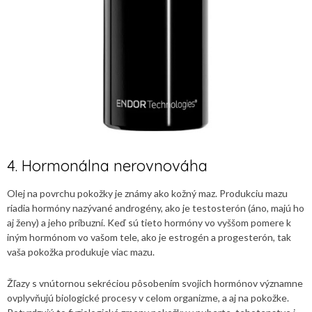
4. Hormonálna nerovnováha
Olej na povrchu pokožky je známy ako kožný maz. Produkciu mazu
riadia hormóny nazývané androgény, ako je testosterón (áno, majú ho
aj ženy) a jeho príbuzní. Keď sú tieto hormóny vo vyššom pomere k
iným hormónom vo vašom tele, ako je estrogén a progesterón, tak
vaša pokožka produkuje viac mazu.
Žľazy s vnútornou sekréciou pôsobením svojich hormónov významne
ovplyvňujú biologické procesy v celom organizme, a aj na pokožke.