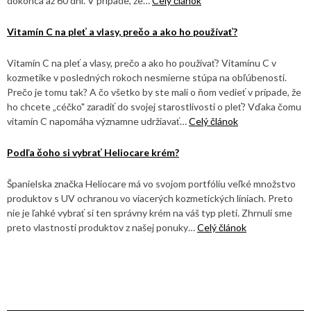
dokonca až 60 dní. V prípade, že…
Celý článok
Vitamín C na pleť a vlasy, prečo a ako ho používať?
Vitamín C na pleť a vlasy, prečo a ako ho používať? Vitamínu C v
kozmetike v posledných rokoch nesmierne stúpa na obľúbenosti.
Prečo je tomu tak? A čo všetko by ste mali o ňom vedieť v prípade, že
ho chcete „céčko" zaradiť do svojej starostlivosti o pleť? Vďaka čomu
vitamín C napomáha významne udržiavať…
Celý článok
Podľa čoho si vybrať Heliocare krém?
Španielska značka Heliocare má vo svojom portfóliu veľké množstvo
produktov s UV ochranou vo viacerých kozmetických líniach. Preto
nie je ľahké vybrať si ten správny krém na váš typ pleti. Zhrnuli sme
preto vlastnosti produktov z našej ponuky…
Celý článok