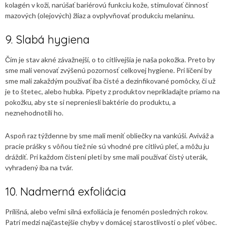
kolagén v koži, narúšať bariérovú funkciu kože, stimulovať činnosť
mazových (olejových) žliaz a ovplyvňovať produkciu melanínu.
9. Slabá hygiena
Čím je stav akné závažnejší, o to citlivejšia je naša pokožka. Preto by
sme mali venovať zvýšenú pozornosť celkovej hygiene. Pri líčení by
sme mali zakaždým používať iba čisté a dezinfikované pomôcky, či už
je to štetec, alebo hubka. Pipety z produktov neprikladajte priamo na
pokožku, aby ste si nepreniesli baktérie do produktu, a
neznehodnotili ho.
Aspoň raz týždenne by sme mali meniť obliečky na vankúši. Aviváž a
pracie prášky s vôňou tiež nie sú vhodné pre citlivú pleť, a môžu ju
dráždiť. Pri každom čistení pleti by sme mali používať čistý uterák,
vyhradený iba na tvár.
10. Nadmerná exfoliácia
Prílišná, alebo veľmi silná exfoliácia je fenomén posledných rokov.
Patrí medzi najčastejšie chyby v domácej starostlivosti o pleť vôbec.