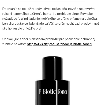
Dotýkanie sa pokožky kedykoľvek počas dňa, navyše neumytými
rukami napomáha rozšíreniu baktérií a prehlbuje akné. Rovnako
nežiadúce je aj prikladanie mobilného telefónu priamo na pokožku.
Len si predstavte, kde všade sa Váš telefón nachádzal predtým než
ste ho veselo priložili o pleť.
Upokojujúci toner s obsahom probiotík pre posilnenie ochrannej
funkcie pokožky.
https://iivs.sk/produkt/endor-p-biotic-toner/