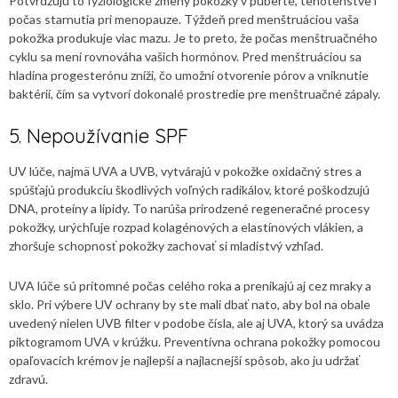
Potvrdzujú to fyziologické zmeny pokožky v puberte, tehotenstve i
počas starnutia pri menopauze. Týždeň pred menštruáciou vaša
pokožka produkuje viac mazu. Je to preto, že počas menštruačného
cyklu sa mení rovnováha vašich hormónov. Pred menštruáciou sa
hladina progesterónu zníži, čo umožní otvorenie pórov a vniknutie
baktérií, čím sa vytvorí dokonalé prostredie pre menštruačné zápaly.
5. Nepoužívanie SPF
UV lúče, najmä UVA a UVB, vytvárajú v pokožke oxidačný stres a
spúšťajú produkciu škodlivých voľných radikálov, ktoré poškodzujú
DNA, proteíny a lipidy. To narúša prirodzené regeneračné procesy
pokožky, urýchľuje rozpad kolagénových a elastínových vlákien, a
zhoršuje schopnosť pokožky zachovať si mladistvý vzhľad.
UVA lúče sú prítomné počas celého roka a prenikajú aj cez mraky a
sklo. Pri výbere UV ochrany by ste mali dbať nato, aby bol na obale
uvedený nielen UVB filter v podobe čísla, ale aj UVA, ktorý sa uvádza
piktogramom UVA v krúžku. Preventívna ochrana pokožky pomocou
opaľovacích krémov je najlepší a najlacnejší spôsob, ako ju udržať
zdravú.