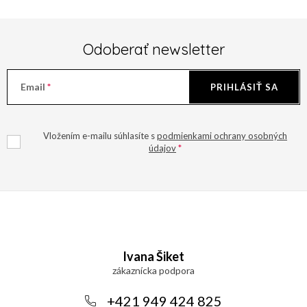
Odoberať newsletter
Email
PRIHLÁSIŤ SA
Vložením e-mailu súhlasíte s
podmienkami ochrany osobných
údajov
Z
á
Ivana Šiket
p
ä
+421 949 424 825