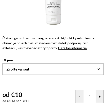
Čistiaci gél s obsahom mangostanu a AHA/BHA kyselín. Jemne
obnovuje povrch pleti vďaka komplexu látok podporujúcich
exfoliáciu, vás zbaví nečistoty z pórov.
Detailné informácie
Objem
od
€10
od
€8,13
bez DPH
Jednotková