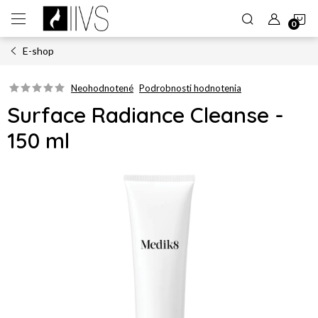
Prejsť
N
na
obsah
E-shop
K
Neohodnotené
Podrobnosti hodnotenia
Surface Radiance Cleanse -
150 ml