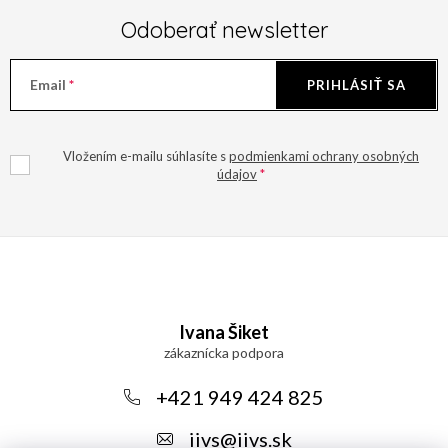
Odoberať newsletter
Email
PRIHLÁSIŤ SA
Vložením e-mailu súhlasíte s
podmienkami ochrany osobných
údajov
Z
á
Ivana Šiket
p
ä
+421 949 424 825
t
iivs
@
iivs.sk