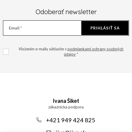
Odoberať newsletter
Email
PRIHLÁSIŤ SA
Vložením e-mailu súhlasíte s
podmienkami ochrany osobných
údajov
Z
á
Ivana Šiket
p
ä
+421 949 424 825
t