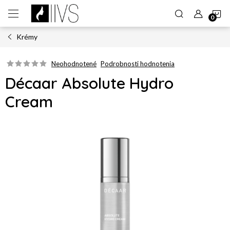
Prejsť
N
na
obsah
Krémy
K
Neohodnotené
Podrobnosti hodnotenia
Décaar Absolute Hydro
Cream