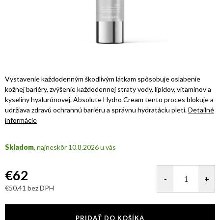
Vystavenie každodenným škodlivým látkam spôsobuje oslabenie
kožnej bariéry, zvýšenie každodennej straty vody, lipidov, vitamínov a
kyseliny hyalurónovej. Absolute Hydro Cream tento proces blokuje a
udržiava zdravú ochrannú bariéru a správnu hydratáciu pleti.
Detailné
informácie
Skladom
10.8.2026
€62
€50,41 bez DPH
Jednotková
cena:
PRIDAŤ DO KOŠÍKA