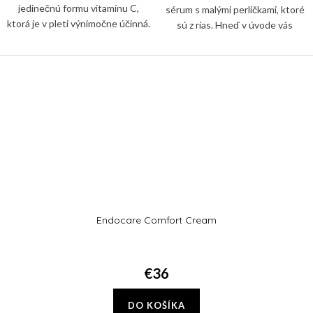
jedinečnú formu vitamínu C,
sérum s malými perličkami, ktoré
ktorá je v pleti výnimočne účinná.
sú z rias. Hneď v úvode vás
Vďaka tomu, že podporuje
dostane jeho neskutočná vôňa a
produkciu kolagénu, obnovuje
dizajn, ohúri vás glow efect, ktorý
pevnosť pleti, oživuje ovisnuté...
ostane na vašej...
Endocare Comfort Cream
€36
DO KOŠÍKA