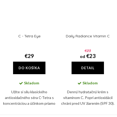
C - Tetra Eye
Daily Radiance Vitamin C
€23
€29
€23
od
DO KOŠÍKA
DETAIL
Skladom
Skladom
Užite si silu klasického
Denný hydratačný krém s
antioxidačného séra C-Tetra s
vitamínom C. Popri antioxidácii
koncentráciou a účinkom priamo
chráni pred UV žiarením (SPF 30).
cieleným na oblasť očného okolia.
Redukuje vrásky, nadmernú
pigmentáciu. Spevní a rozžiari pleť