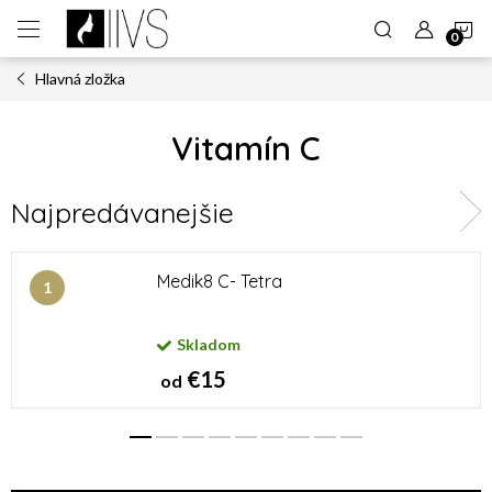
Prejsť
N
na
obsah
Hlavná zložka
K
Vitamín C
Najpredávanejšie
Medik8 C- Tetra
Skladom
€15
od