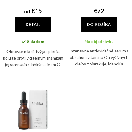
d
k
u
€15
€72
od
t
k
o
DETAIL
DO KOŠÍKA
t
v
o
Skladom
Na objednávku
v
Intenzívne antioxidačné sérum s
Obnovte mladistvý jas pleti a
obsahom vitamínu C a výživných
bojujte proti viditeľným známkam
olejov z Marakuje, Mandlí a
jej starnutia s ľahkým sérom C-
Marhuľe. Rýchlo sa vstrebáva a
Tetra, ktoré obsahuje sieť
pokožku nezanecháva mastnú.
antioxidantov vo forme vitamínu
C a vitamínu E. Tie...