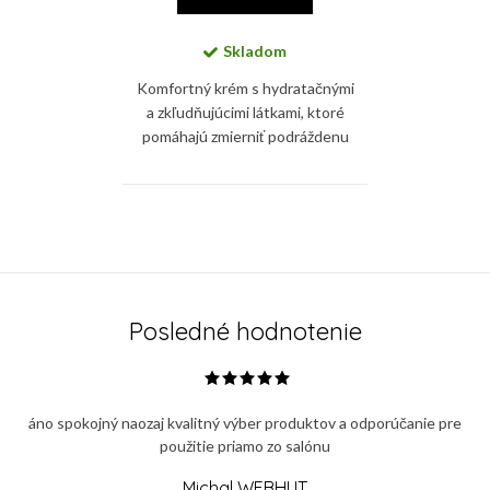
Skladom
Komfortný krém s hydratačnými
a zkľudňujúcimi látkami, ktoré
pomáhajú zmierniť podráždenu
pokožku. Technologie
RetinSphere® stimuluje
prirodzenu obnovu epidermis a
O
zároveň...
v
l
á
Posledné hodnotenie
d
a
c
áno spokojný naozaj kvalitný výber produktov a odporúčanie pre
i
použitie priamo zo salónu
e
p
Michal WEBHUT