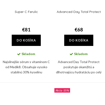
Super C Ferulic
Advanced Day Total Protect
€81
€68
DO KOŠÍKA
DO KOŠÍKA
Skladom
Skladom
Najsilnejšie sérum s vitamínom C
Advanced Day Total Protect
od Medik8. Obsahuje vysoko
poskytuje okamžitú a
stabilnú 30% kyselinu
dlhotrvajúcu hydratáciu po celý
ethylaskorbovú (vitamín C),
deň, silná širokospektrálny UVA a
ktorej účinok ešte zosilňuje
UVB ochrana pomáha
kyselina ferulová.
predchádzať starnutiu pleti a
-20 %
vzniku jej...