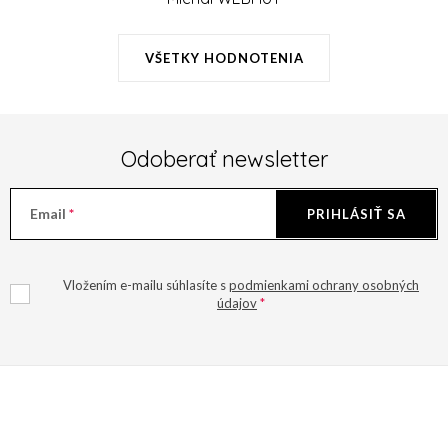
r
v
VŠETKY HODNOTENIA
k
y
v
ý
Odoberať newsletter
p
i
Email
PRIHLÁSIŤ SA
s
u
Vložením e-mailu súhlasíte s
podmienkami ochrany osobných
údajov
Z