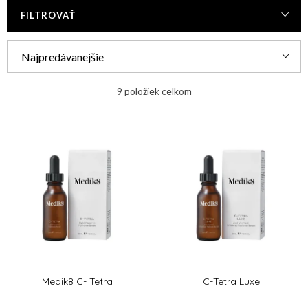
FILTROVAŤ
R
Najpredávanejšie
a
Najlacnejšie
d
9
položiek celkom
e
Najdrahšie
V
n
ý
Abecedne
i
p
e
i
p
s
r
p
o
r
d
Medik8 C- Tetra
C-Tetra Luxe
o
u