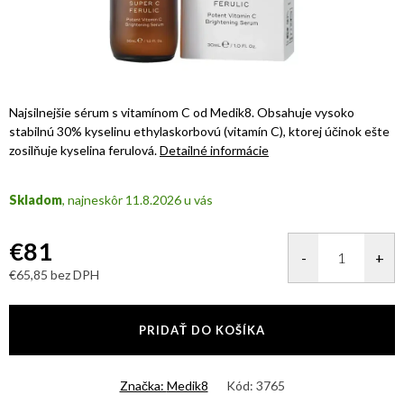
Najsilnejšie sérum s vitamínom C od Medik8. Obsahuje vysoko
stabilnú 30% kyselinu ethylaskorbovú (vitamín C), ktorej účinok ešte
zosilňuje kyselina ferulová.
Detailné informácie
Skladom
11.8.2026
€81
€65,85 bez DPH
Jednotková
cena:
PRIDAŤ DO KOŠÍKA
Značka:
Medik8
Kód:
3765