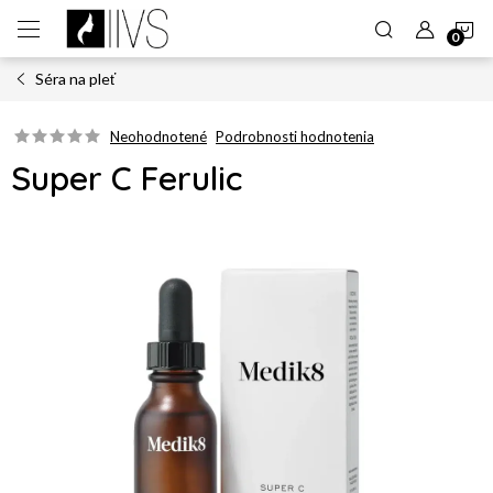
Prejsť
N
na
obsah
Séra na pleť
K
Neohodnotené
Podrobnosti hodnotenia
Super C Ferulic