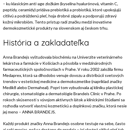
– ku klasickým anti-age zložkám (kyselina hyalurónová, vitamín C,
peptidy, ceramidy) pridáva prebiotiká a probiotiká, ktoré upokojujú
citlivú a podráždenú pleť, hoja drobné zápaly a podporujú zdravý
kožný mikrobióm. Tento prístup radí značku medzi inovatívne
dermokozmetické produkty na slovenskom aj českom trhu.
História a zakladateľka
Anna Brandejs vyštudovala biochémiu na Univerzite veterinárneho
lekárstva a farmácie v Košiciach a pôsobila v medzinárodných
farmaceutických spoločnostiach v Prahe. V roku 2002 založila firmu
Medaprex, ktorá sa dlhodobo venuje dovozu a distribúcii svetových
trendov v estetickej medicíne a dermokozmetike (napríklad značky
Medik8 alebo Dermaheal). Popri tom vybudovala aj kliniku plastickej
chirurgie, stomatológie a dermatológie Brandeis Clinic v Prahe. Po
rokoch skúseností s vývojom aktívnych látok a klinickými štúdiami sa
rozhodla vytvoriť vlastnú kozmetickú a doplnkovú značku, ktorá nesie
jej meno – ANNA BRANDEJS.
Každý produkt značky Anna Brandejs osobne testuje na sebe, často
aj celý mesiac, než sa dostane do predaja – jej vlastná citlivá pleť tak