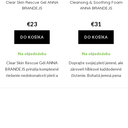
Clear Skin Rescue Gel ANNA
Cleansing & Soothing Foam
BRANDEJS
ANNA BRANDEJS
€23
€31
DO KOŠÍKA
DO KOŠÍKA
Na objednávku
Na objednávku
Clear Skin Rescue Gél ANNA
Doprajte svojej pleti jemné, ale
BRANDEJS prináša komplexné
zároveň hĺbkové každodenné
riešenie nedokonalostí pleti a
čistenie. Bohatá jemná pena
vyrážok. Cielený gél rýchlo
Cleansing & Soothing Foam
minimalizuje výskyt vyrážok, a
ANNA BRANDEJS perfektne
zároveň upokojuje a hydratuje...
odličuje, čistí a zároveň
upokojuje...