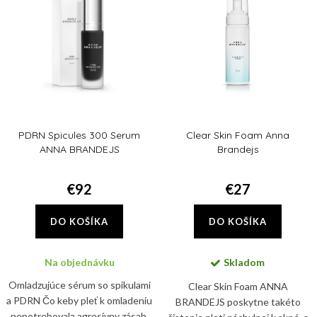
ý
Abecedne
i
p
e
i
p
s
r
p
o
r
d
PDRN Spicules 300 Serum
Clear Skin Foam Anna
o
u
ANNA BRANDEJS
Brandejs
d
k
u
€92
€27
t
k
o
DO KOŠÍKA
DO KOŠÍKA
t
v
o
Na objednávku
Skladom
v
Omladzujúce sérum so spikulami
Clear Skin Foam ANNA
a PDRN Čo keby pleť k omladeniu
BRANDEJS poskytne takéto
nepotrebovala agresívny zásah,