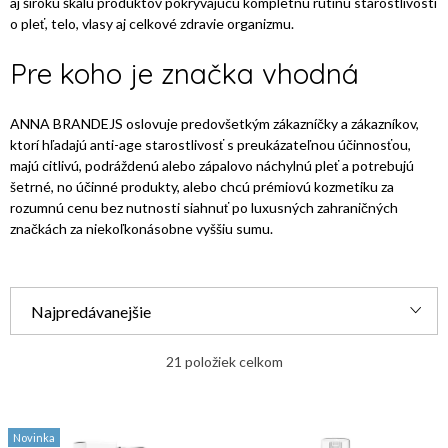
aj širokú škálu produktov pokrývajúcu kompletnú rutinu starostlivosti
o pleť, telo, vlasy aj celkové zdravie organizmu.
Pre koho je značka vhodná
ANNA BRANDEJS oslovuje predovšetkým zákazníčky a zákazníkov,
ktorí hľadajú anti-age starostlivosť s preukázateľnou účinnosťou,
majú citlivú, podráždenú alebo zápalovo náchylnú pleť a potrebujú
šetrné, no účinné produkty, alebo chcú prémiovú kozmetiku za
rozumnú cenu bez nutnosti siahnuť po luxusných zahraničných
značkách za niekoľkonásobne vyššiu sumu.
R
Najpredávanejšie
a
Najlacnejšie
d
21
položiek celkom
e
Najdrahšie
V
n
Novinka