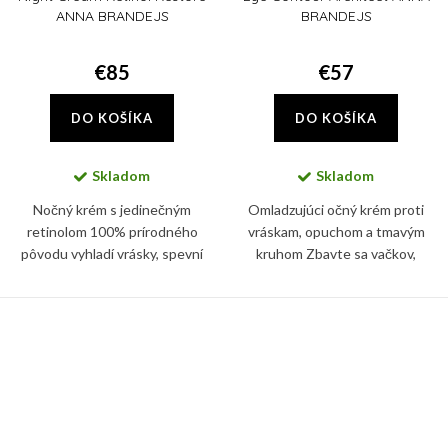
ANNA BRANDEJS
BRANDEJS
€85
€57
DO KOŠÍKA
DO KOŠÍKA
Skladom
Skladom
Nočný krém s jedinečným
Omladzujúci očný krém proti
retinolom 100% prírodného
vráskam, opuchom a tmavým
pôvodu vyhladí vrásky, spevní
kruhom Zbavte sa vačkov,
kontúry tváre, krku a dekoltu a
opuchov, tmavých kruhov a
dodá pleti mladistvý vzhľad. Night
vrások okolo očí s Eye Contour
Cream Retinol Restore ANNA...
Architect. Jemná pleť v okolí očí...