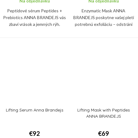
Na objednávku
Na objednávku
Peptidové sérum Peptides +
Enzymatic Mask ANNA
Prebiotics ANNA BRANDEJS vás
BRANDEJS poskytne vašej pleti
zbaví vrások a jemných rýh.
potrebnú exfoliáciu – odstráni
Pokožku viditeľne spevní a
vonkajšiu vrstvu odumretých
obnoví jej povädnuté kontúry,
kožných buniek, na ktorých sa
pretože maximalizuje produkciu...
zachytávajú baktérie a kožný
maz....
Lifting Serum Anna Brandejs
Lifting Mask with Peptides
ANNA BRANDEJS
€92
€69