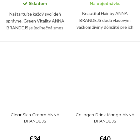
Skladom
Na objednávku
Beautiful Hair by ANNA
Naštartujte každý svoj deň
BRANDEJS dodá vlasovým
správne. Green Vitality ANNA
vačkom živiny dôležité pre ich
BRANDEJS je jedinečná zmes
výživu i ochranu pred poškodením
superpotravín ako chlorella,
stresom, zlou životosprávou či
spirulina, zelený jačmeň a jablčná
znečistením.
vláknina, ktoré spoločne...
Clear Skin Cream ANNA
Collagen Drink Mango ANNA
BRANDEJS
BRANDEJS
€34
€40