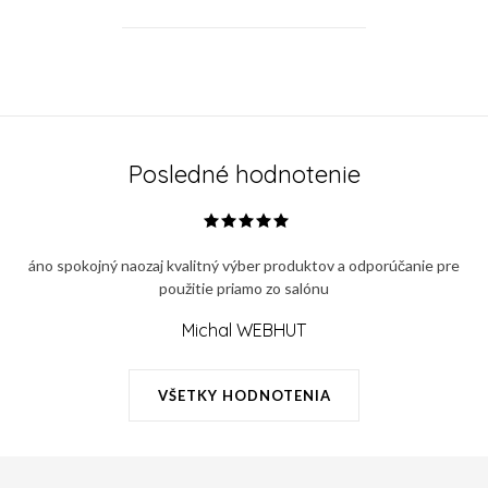
Super Anti-Age Eye Serum
ANNA BRANDEJS počas
niekoľkých sekúnd uvoľní...
O
v
l
á
Posledné hodnotenie
d
a
c
áno spokojný naozaj kvalitný výber produktov a odporúčanie pre
i
použitie priamo zo salónu
e
p
Michal WEBHUT
r
v
VŠETKY HODNOTENIA
k
y
v