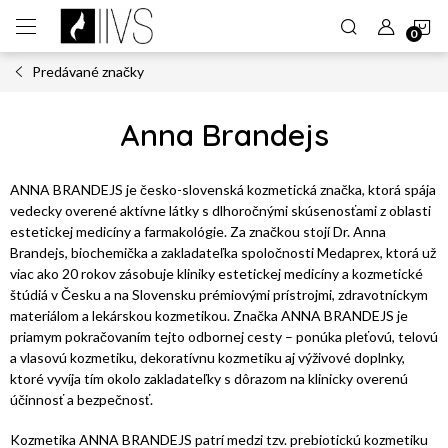
Prejsť
N
na
obsah
Predávané značky
K
Anna Brandejs
ANNA BRANDEJS je česko-slovenská kozmetická značka, ktorá spája
vedecky overené aktívne látky s dlhoročnými skúsenosťami z oblasti
estetickej medicíny a farmakológie. Za značkou stojí Dr. Anna
Brandejs, biochemička a zakladateľka spoločnosti Medaprex, ktorá už
viac ako 20 rokov zásobuje kliniky estetickej medicíny a kozmetické
štúdiá v Česku a na Slovensku prémiovými prístrojmi, zdravotníckym
materiálom a lekárskou kozmetikou. Značka ANNA BRANDEJS je
priamym pokračovaním tejto odbornej cesty – ponúka pleťovú, telovú
a vlasovú kozmetiku, dekoratívnu kozmetiku aj výživové doplnky,
ktoré vyvíja tím okolo zakladateľky s dôrazom na klinicky overenú
účinnosť a bezpečnosť.
Kozmetika ANNA BRANDEJS patrí medzi tzv. prebiotickú kozmetiku