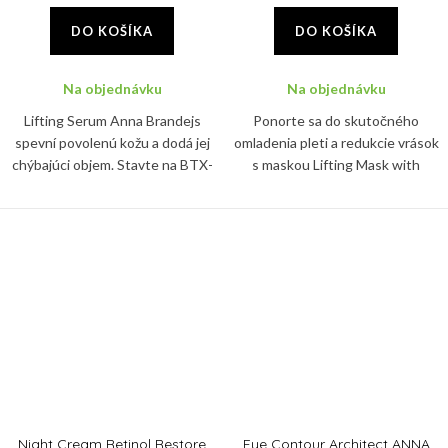
DO KOŠÍKA
DO KOŠÍKA
Na objednávku
Na objednávku
Lifting Serum Anna Brandejs
Ponorte sa do skutočného
spevní povolenú kožu a dodá jej
omladenia pleti a redukcie vrások
chýbajúci objem. Stavte na BTX-
s maskou Lifting Mask with
like efekt levandule!
Peptides ANNA BRANDEJS.
Nový tip peptidov viditeľne vyplní
ryhy a pleti dodá energiu,...
Night Cream Retinol Restore
Eye Contour Architect ANNA