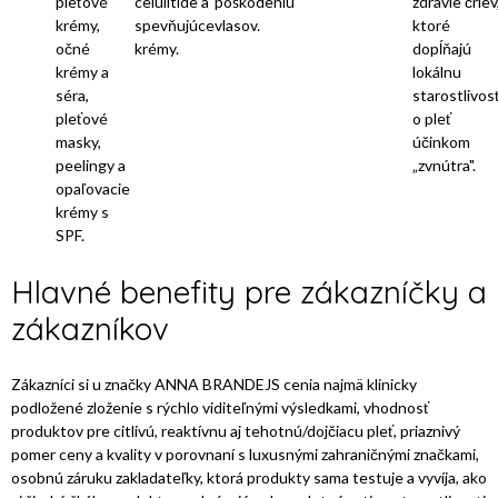
pleťové
celulitíde a
poškodeniu
zdravie čriev
krémy,
spevňujúce
vlasov.
ktoré
očné
krémy.
dopĺňajú
krémy a
lokálnu
séra,
starostlivos
pleťové
o pleť
masky,
účinkom
peelingy a
„zvnútra".
opaľovacie
krémy s
SPF.
Hlavné benefity pre zákazníčky a
zákazníkov
Zákazníci si u značky ANNA BRANDEJS cenia najmä klinicky
podložené zloženie s rýchlo viditeľnými výsledkami, vhodnosť
produktov pre citlivú, reaktívnu aj tehotnú/dojčiacu pleť, priaznivý
pomer ceny a kvality v porovnaní s luxusnými zahraničnými značkami,
osobnú záruku zakladateľky, ktorá produkty sama testuje a vyvíja, ako