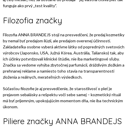
funguje ako prvý „test kvality".
Filozofia značky
Filozofia ANNA BRANDEJS stojí na presvedčení, že predaj kozmetiky
by nemal byť predajom ilúzií, ale predajom overenej účinnosti.
Zakladateľka osobne vyberá aktívne látky od popredných svetových
výrobcov (Japonsko, USA, Južná Kórea, Austrália, Taliansko) tak, aby
ich účinky potvrdzovali klinické štúdie, nie iba marketingové sľuby.
Značka sa vedome vyhýba zbytočnej parfumácii, dráždivým zložkám a
prehnanej reklame a namiesto toho stavia na transparentnosti
zloženia a reálnych, merateľných výsledkoch.
Súčasťou filozofie je aj presvedčenie, že starostlivosť o pleť je
prejavom sebalásky a rešpektu voči sebe samej – kozmetický rituál
má byť príjemným, upokojujúcim momentom dňa, nie iba technickým
úkonom.
Piliere značky ANNA BRANDEJS