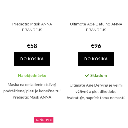
Prebiotic Mask ANNA
Ultimate Age Defying ANNA
BRANDEJS
BRANDEJS
€58
€96
DO KOŠÍKA
DO KOŠÍKA
Na objednávku
Skladom
Maska na omladenie citlivej,
Ultimate Age Defying je veľmi
podráždenej pleti je konečne tu!
výživný a pleť dlhodobo
Prebiotic Mask ANNA
hydratuje, napriek tomu nemastí.
BRANDEJS s patentovanými
Vhodný je preto pre všetky typy
peptidmi a prebiotikami upokojí
pleti.
pokožku, prináša úľavu od
-19 %
začervenania...