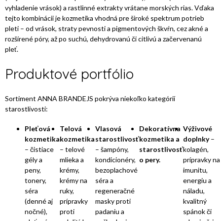
vyhladenie vrások) a rastlinné extrakty vrátane morských rias. Vďaka
tejto kombinácii je kozmetika vhodná pre široké spektrum potrieb
pleti – od vrások, straty pevnosti a pigmentových škvŕn, cez akné a
rozšírené póry, až po suchú, dehydrovanú či citlivú a začervenanú
pleť.
Produktové portfólio
Sortiment ANNA BRANDEJS pokrýva niekoľko kategórií
starostlivosti:
Pleťová
Telová
Vlasová
Dekoratívna
Výživové
kozmetika
kozmetika
starostlivosť
kozmetika a
doplnky
–
– čistiace
– telové
– šampóny,
starostlivosť
kolagén,
gély a
mlieka a
kondicionéry,
o pery.
prípravky na
peny,
krémy,
bezoplachové
imunitu,
tonery,
krémy na
séra a
energiu a
séra
ruky,
regeneračné
náladu,
(denné aj
prípravky
masky proti
kvalitný
nočné),
proti
padaniu a
spánok či