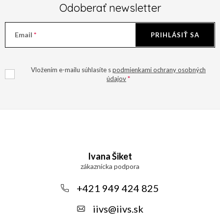
ý
Odoberať newsletter
p
i
Email
PRIHLÁSIŤ SA
s
u
Vložením e-mailu súhlasíte s
podmienkami ochrany osobných
údajov
Z
á
Ivana Šiket
p
ä
+421 949 424 825
t
iivs
@
iivs.sk