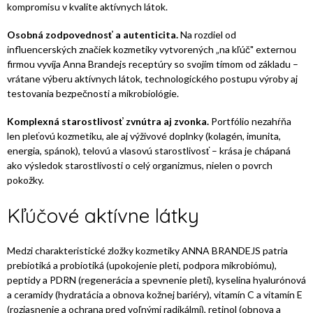
kompromisu v kvalite aktívnych látok.
Osobná zodpovednosť a autenticita.
Na rozdiel od
influencerských značiek kozmetiky vytvorených „na kľúč" externou
firmou vyvíja Anna Brandejs receptúry so svojím tímom od základu –
vrátane výberu aktívnych látok, technologického postupu výroby aj
testovania bezpečnosti a mikrobiológie.
Komplexná starostlivosť zvnútra aj zvonka.
Portfólio nezahŕňa
len pleťovú kozmetiku, ale aj výživové doplnky (kolagén, imunita,
energia, spánok), telovú a vlasovú starostlivosť – krása je chápaná
ako výsledok starostlivosti o celý organizmus, nielen o povrch
pokožky.
Kľúčové aktívne látky
Medzi charakteristické zložky kozmetiky ANNA BRANDEJS patria
prebiotiká a probiotiká (upokojenie pleti, podpora mikrobiómu),
peptidy a PDRN (regenerácia a spevnenie pleti), kyselina hyalurónová
a ceramidy (hydratácia a obnova kožnej bariéry), vitamín C a vitamín E
(rozjasnenie a ochrana pred voľnými radikálmi), retinol (obnova a