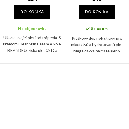
DO KOŠÍKA
DO KOŠÍKA
Na objednávku
Skladom
Uľavte svojej pleti od trápenia. S
Práškový doplnok stravy pre
krémom Clear Skin Cream ANNA
mladistvú a hydratovanú pleť
BRANDEJS získa pleť čistý a
Mega dávka najčistejšieho
zjednotený vzhľad. Špeciálne
rybieho kolagénu v doplnku
zloženie krému reguluje
stravy Collagen Drink ANNA
produkciu kožného mazu a...
BRANDEJS spevní pleť a vyhladí...