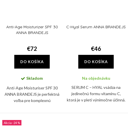
Anti-Age Moisturizer SPF 30
C-Hyal Serum ANNA BRANDEJS
ANNA BRANDEJS
€72
€46
DO KOŠÍKA
DO KOŠÍKA
Skladom
Na objednávku
SERUM C – HYAL vsádza na
Anti-Age Moisturiser SPF 30
jedinečnú formu vitamínu C,
ANNA BRANDEJS je perfektná
ktorá je v pleti výnimočne účinná.
voľba pre komplexnú
Vďaka tomu, že podporuje
starostlivosť o pleť. V zložení
produkciu kolagénu, obnovuje
nájdete i ceramidy a skvalán,
pevnosť pleti, oživuje ovisnuté...
ktoré posilňujú prirodzenú
-24 %
bariéru...