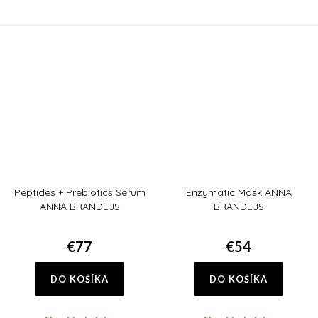
rozžiaruje pleť, ktorú navyše
začervenanie, posilňuje aj
dokonale hydratuje.
fungovanie jej ochrannej bariéry.
Peptides + Prebiotics Serum
Enzymatic Mask ANNA
ANNA BRANDEJS
BRANDEJS
€77
€54
DO KOŠÍKA
DO KOŠÍKA