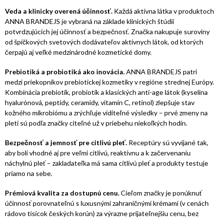
Veda a klinicky overená účinnosť.
Každá aktívna látka v produktoch
ANNA BRANDEJS je vybraná na základe klinických štúdií
potvrdzujúcich jej účinnosť a bezpečnosť. Značka nakupuje suroviny
od špičkových svetových dodávateľov aktívnych látok, od ktorých
čerpajú aj veľké medzinárodné kozmetické domy.
Prebiotiká a probiotiká ako inovácia.
ANNA BRANDEJS patrí
medzi priekopníkov prebiotickej kozmetiky v regióne strednej Európy.
Kombinácia prebiotík, probiotík a klasických anti-age látok (kyselina
hyalurónová, peptidy, ceramidy, vitamín C, retinol) zlepšuje stav
kožného mikrobiómu a zrýchľuje viditeľné výsledky – prvé zmeny na
pleti sú podľa značky citeľné už v priebehu niekoľkých hodín.
Bezpečnosť a jemnosť pre citlivú pleť.
Receptúry sú vyvíjané tak,
aby boli vhodné aj pre veľmi citlivú, reaktívnu a k začervenaniu
náchylnú pleť – zakladateľka má sama citlivú pleť a produkty testuje
priamo na sebe.
Prémiová kvalita za dostupnú cenu.
Cieľom značky je ponúknuť
účinnosť porovnateľnú s luxusnými zahraničnými krémami (v cenách
rádovo tisícok českých korún) za výrazne prijateľnejšiu cenu, bez