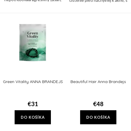
čistenie pleti náchylnej k akné, s
ale len správny signál? Sérum
nadmernou produkciou kožného
PDRN Spicules 300 Serum ANNA
mazu a či pleti s častým vznikom
BRANDEJS pracuje s...
zápalových ložísk a dodá jej...
Green Vitality ANNA BRANDEJS
Beautiful Hair Anna Brandejs
€31
€48
DO KOŠÍKA
DO KOŠÍKA