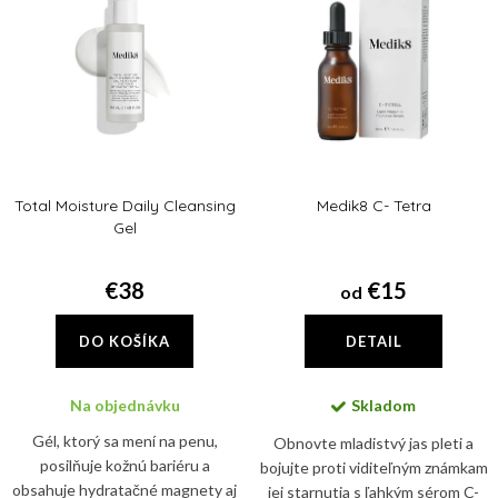
Abecedne
i
p
e
i
p
s
r
p
o
r
d
Total Moisture Daily Cleansing
Medik8 C- Tetra
o
u
Gel
d
k
u
€38
€15
od
t
k
o
DO KOŠÍKA
DETAIL
t
v
o
Na objednávku
Skladom
v
Gél, ktorý sa mení na penu,
Obnovte mladistvý jas pleti a
posilňuje kožnú bariéru a
bojujte proti viditeľným známkam
obsahuje hydratačné magnety aj
jej starnutia s ľahkým sérom C-