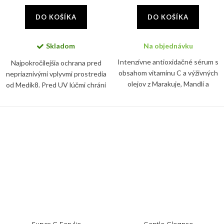
DO KOŠÍKA
DO KOŠÍKA
Skladom
Na objednávku
Intenzívne antioxidačné sérum s
Najpokročilejšia ochrana pred
obsahom vitamínu C a výživných
nepriaznivými vplyvmi prostredia
olejov z Marakuje, Mandlí a
od Medik8. Pred UV lúčmi chráni
Marhuľe. Rýchlo sa vstrebáva a
tento denný krém vďaka SPF 50+
pokožku nezanecháva mastnú.
a PA ++++.