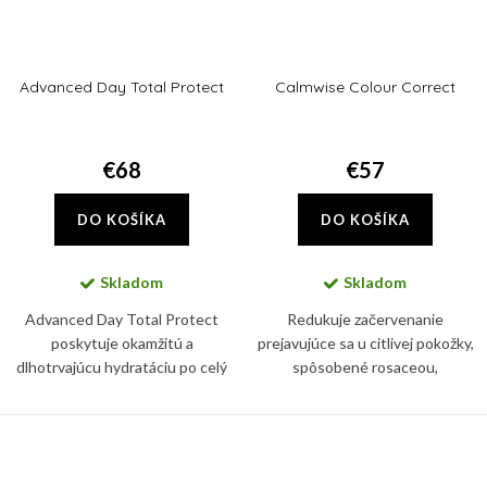
Advanced Day Total Protect
Calmwise Colour Correct
€68
€57
DO KOŠÍKA
DO KOŠÍKA
Skladom
Skladom
Advanced Day Total Protect
Redukuje začervenanie
poskytuje okamžitú a
prejavujúce sa u citlivej pokožky,
dlhotrvajúcu hydratáciu po celý
spôsobené rosaceou,
deň, silná širokospektrálny UVA a
hormonálnymi zmenami,
UVB ochrana pomáha
poškodením kapilár. Súčasne
predchádzať starnutiu pleti a
znižuje pocit pálenia a
vzniku jej...
precitlivenosti pokožky