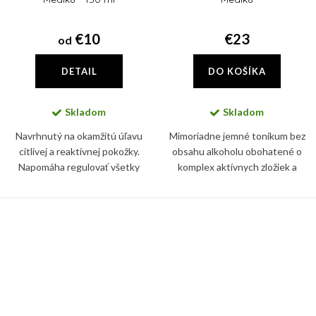
€10
€23
od
DETAIL
DO KOŠÍKA
Skladom
Skladom
Navrhnutý na okamžitú úľavu
Mimoriadne jemné tonikum bez
citlivej a reaktívnej pokožky.
obsahu alkoholu obohatené o
Napomáha regulovať všetky
komplex aktívnych zložiek a
nežiadúce prejavy začervenania
prebiotík čistí pleť od
pokožky a má vyrovnané pH.
prebytočného kožného mazu a
nečistôt.