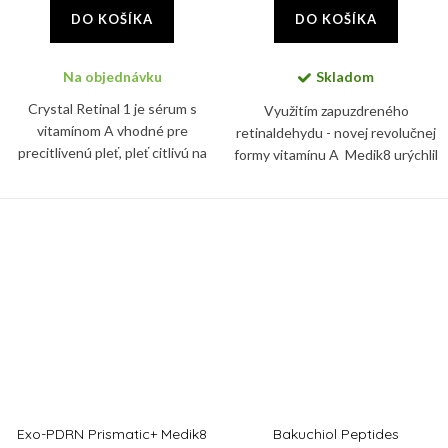
DO KOŠÍKA
DO KOŠÍKA
Na objednávku
Skladom
Crystal Retinal 1 je sérum s
Využitím zapuzdreného
vitamínom A vhodné pre
retinaldehydu - novej revolučnej
precitlivenú pleť, pleť citlivú na
formy vitamínu A Medik8 urýchlil
retinoidy a vhodné skrátka pre
proces vyhladzovania,
každého, kto má z aplikácie
zosvetľovania, spevňovania a
vitamínu A obavy.
znižovania tmavých škvŕn s...
Exo-PDRN Prismatic+ Medik8
Bakuchiol Peptides