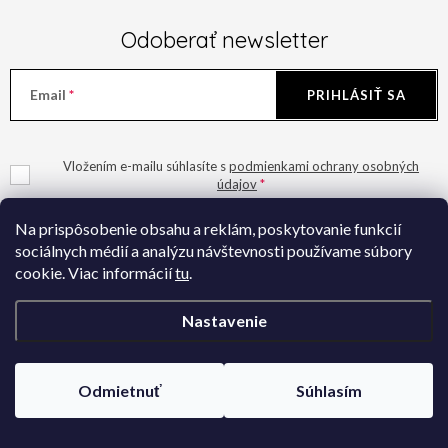
u
Odoberať newsletter
Email
PRIHLÁSIŤ SA
Vložením e-mailu súhlasíte s
podmienkami ochrany osobných
údajov
Na prispôsobenie obsahu a reklám, poskytovanie funkcií
sociálnych médií a analýzu návštevnosti používame súbory
cookie. Viac informácií
tu
.
Z
Nastavenie
á
Ivana Šiket
p
Odmietnuť
Súhlasím
ä
+421 949 424 825
t