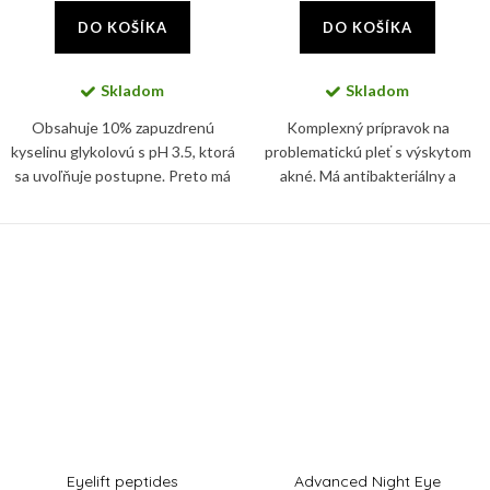
DO KOŠÍKA
DO KOŠÍKA
Skladom
Skladom
Obsahuje 10% zapuzdrenú
Komplexný prípravok na
kyselinu glykolovú s pH 3.5, ktorá
problematickú pleť s výskytom
sa uvoľňuje postupne. Preto má
akné. Má antibakteriálny a
peeling napriek silnému účinku
protizápalový účinok, reguluje
nízky iritačný potencionál.
tvorbu kožného mazu a
sčervenanie pokožky.
Eyelift peptides
Advanced Night Eye