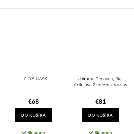
čierne bodky na nose a po celej
infračerveným a modrým
tvári. Trojitá sila exfoliácia vás ich
žiarením, aj pred znečistením a
zbaví!
glykáciou. Zbaví vás tiež...
H.E.O.® MASK
Ultimate Recovery Bio-
Cellulose Zinc Mask 6kusov
€68
€81
DO KOŠÍKA
DO KOŠÍKA
Skladom
Skladom