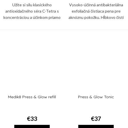
Užite si silu klasického
Vysoko-účinná antibakteriálna
antioxidačného séra C-Tetra s
exfoliačná čistiaca pena pre
koncentráciou a účinkom priamo
aknóznu pokožku. Hĺbkovo čistí
cieleným na oblasť očného okolia.
póry, napomáha redukovať
prejavy akné a znižuje tvorbu
mazu.
Medik8 Press & Glow refill
Press & Glow Tonic
€33
€37