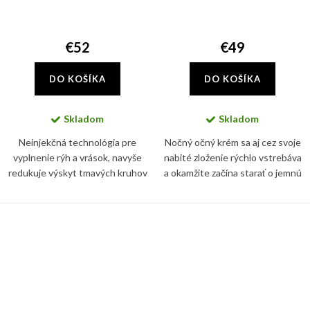
€52
€49
DO KOŠÍKA
DO KOŠÍKA
Skladom
Skladom
Neinjekčná technológia pre
Nočný očný krém sa aj cez svoje
vyplnenie rýh a vrások, navyše
nabité zloženie rýchlo vstrebáva
redukuje výskyt tmavých kruhov
a okamžite začína starať o jemnú
a opuchlín pod očami bez
pleť v očnom okolí
drastického prístupu.