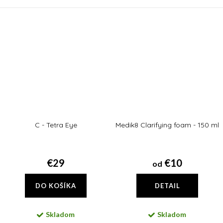
vrstvách pleti utvára Hydr8 B5
pantoténovej bude pleť
Intense jej zásobáreň pre ešte...
vyhladená a chránená.
C - Tetra Eye
Medik8 Clarifying foam - 150 ml
€29
€10
od
DO KOŠÍKA
DETAIL
Skladom
Skladom