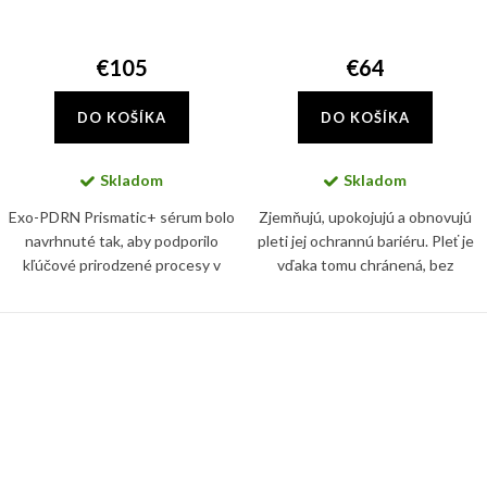
€105
€64
DO KOŠÍKA
DO KOŠÍKA
Skladom
Skladom
Exo-PDRN Prismatic+ sérum bolo
Zjemňujú, upokojujú a obnovujú
navrhnuté tak, aby podporilo
pleti jej ochrannú bariéru. Pleť je
kľúčové prirodzené procesy v
vďaka tomu chránená, bez
pleti, pomohlo jej navrátiť
podráždenia či začervenania a
viditeľnú vitalitu, zjemnilo tón aj
zároveň pružná a spevnená.
textúru, zvýšilo jas a...