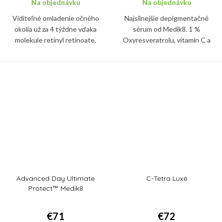
Na objednávku
Na objednávku
Viditeľné omladenie očného
Najsilnejšie depigmentačné
okolia už za 4 týždne vďaka
sérum od Medik8. 1 %
molekule retinyl retinoate,
Oxyresveratrolu, vitamín C a
najúčinnejšej forme vitamínu A.
dvojica rozjasňujúcich peptidov
Sérum spevní pleť a vypne vrásky
vás zbaví nadmernej pigmentácie,
okolo očí, zredukuje tiež...
melazmy a tmavých fliačikov na
pleti.
Advanced Day Ultimate
C-Tetra Luxe
Protect™ Medik8
€71
€72