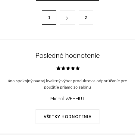
l
á
S
1
2
d
t
a
r
c
á
i
n
e
k
Posledné hodnotenie
p
o
r
v
v
a
áno spokojný naozaj kvalitný výber produktov a odporúčanie pre
k
n
použitie priamo zo salónu
y
i
v
Michal WEBHUT
e
ý
p
VŠETKY HODNOTENIA
i
s