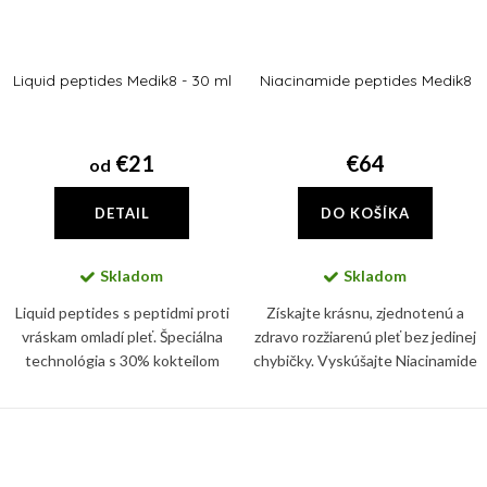
Liquid peptides Medik8 - 30 ml
Niacinamide peptides Medik8
€21
€64
od
DETAIL
DO KOŠÍKA
Skladom
Skladom
Liquid peptides s peptidmi proti
Získajte krásnu, zjednotenú a
vráskam omladí pleť. Špeciálna
zdravo rozžiarenú pleť bez jedinej
technológia s 30% kokteilom
chybičky. Vyskúšajte Niacinamide
peptidov redukuje vrásky a
Peptides s obsahom 10%
zabráni ich ďalšiemu formovaniu.
Niacinamídu.