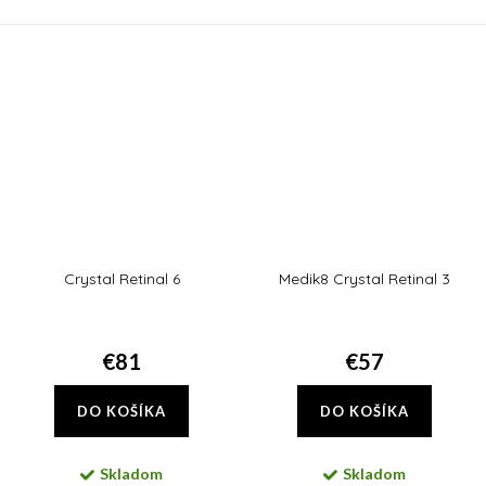
vzhľad kože. Obsiahnutý alantoín
prebúdzajte sa každé ráno so
podporuje syntézu kolagénu v
sviežou, žiarivou a rozjasnenou
pokožke, redukuje...
pleťou.
Crystal Retinal 6
Medik8 Crystal Retinal 3
€81
€57
DO KOŠÍKA
DO KOŠÍKA
Skladom
Skladom