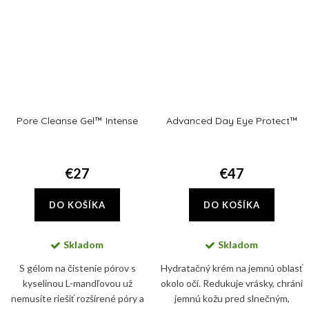
Pore Cleanse Gel™ Intense
Advanced Day Eye Protect™
€27
€47
DO KOŠÍKA
DO KOŠÍKA
Skladom
Skladom
S gélom na čistenie pórov s
Hydratačný krém na jemnú oblasť
kyselinou L-mandľovou už
okolo očí. Redukuje vrásky, chráni
nemusíte riešiť rozšírené póry a
jemnú kožu pred slnečným,