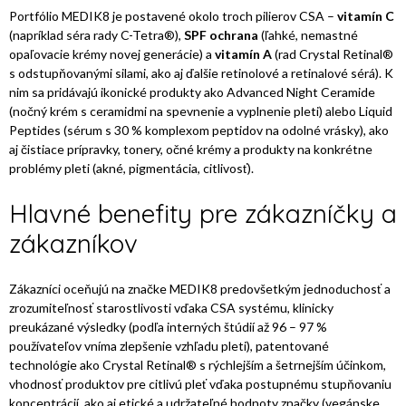
Portfólio MEDIK8 je postavené okolo troch pilierov CSA –
vitamín C
(napríklad séra rady C-Tetra®),
SPF ochrana
(ľahké, nemastné
opaľovacie krémy novej generácie) a
vitamín A
(rad Crystal Retinal®
s odstupňovanými silami, ako aj ďalšie retinolové a retinalové sérá). K
nim sa pridávajú ikonické produkty ako Advanced Night Ceramide
(nočný krém s ceramidmi na spevnenie a vyplnenie pleti) alebo Liquid
Peptides (sérum s 30 % komplexom peptidov na odolné vrásky), ako
aj čistiace prípravky, tonery, očné krémy a produkty na konkrétne
problémy pleti (akné, pigmentácia, citlivosť).
Hlavné benefity pre zákazníčky a
zákazníkov
Zákazníci oceňujú na značke MEDIK8 predovšetkým jednoduchosť a
zrozumiteľnosť starostlivosti vďaka CSA systému, klinicky
preukázané výsledky (podľa interných štúdií až 96 – 97 %
používateľov vníma zlepšenie vzhľadu pleti), patentované
technológie ako Crystal Retinal® s rýchlejším a šetrnejším účinkom,
vhodnosť produktov pre citlivú pleť vďaka postupnému stupňovaniu
koncentrácií, ako aj etické a udržateľné hodnoty značky (vegánske