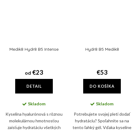
Medik8 Hydr8 B5 Intense
Hydr8 B5 Medik8
€23
€53
od
DETAIL
DO KOŠÍKA
Skladom
Skladom
Kyselina hyalurónová s rôznou
Potrebujete svojej pleti dodať
molekulárnou hmotnosťou
hydratáciu? Spoľahnite sa na
zaisťuje hydratáciu všetkých
tento ľahký gél. Vďaka kyseline
vrstiev kože. V najvyšších
hyalurónovej a kyseline