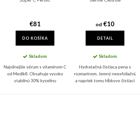
Super C Ferulic
Gentle Cleanse
€81
€10
od
DO KOŠÍKA
DETAIL
Skladom
Skladom
Najsilnejšie sérum s vitamínom C
Hydratačná čistiaca pena s
od Medik8. Obsahuje vysoko
rozmarínom. Jemný neexfoliační,
stabilnú 30% kyselinu
a napriek tomu hĺbkovo čistiaci
ethylaskorbovú (vitamín C),
penový prípravok na každodenné
ktorej účinok ešte zosilňuje
čistenie pleti.
kyselina ferulová.