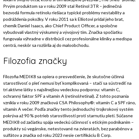
Prvým produktom sa v roku 2009 stal Retinol 3TR – jedinečná
bezvodá formula retinolu riešiaca typické problémy nestability a
podráždenia pokožky. V roku 2011 sa k Elliotovi pridal jeho brat,
chemik Daniel Isaacs, ako Chief Product Officer, a spoločne
vybudovali vlastný výskumný a vývojový tím. Značka spočiatku
fungovala výhradne v distribúcii cez profesionálne kliniky a medispa
centrá, neskôr sa rozšírila aj do maloobchodu.
Filozofia značky
Filozofia MEDIK8 sa opiera o presvedčenie, že skutočne účinná
starostlivosť o pleť nemusí byť komplikovaná – stačí sa sústrediť na
tri aktívne látky s najsilnejšou vedeckou podporou: vitamín C,
ochranný faktor SPF a vitamín A (retinol/retinal). Z tohto poznania
vznikla v roku 2009 značková CSA Philosophy®: vitamín C a SPF ráno,
vitamín A večer. Podľa značky tento jednoduchý trojkrokový systém
pokrýva až 90 % potrieb starostlivosti proti starnutiu pleti. Súčasne
MEDIK8 od začiatku spája vedeckú účinnosť s etickým podnikaním –
produkty sú vegánske, netestované na zvieratách, bez parabénov a
sulfátov a značka od roku 2023 nesie certifikáciu B Corp.