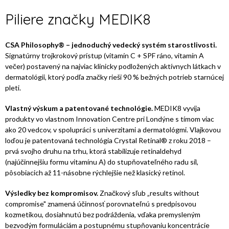
Piliere značky MEDIK8
CSA Philosophy® – jednoduchý vedecký systém starostlivosti.
Signatúrny trojkrokový prístup (vitamín C + SPF ráno, vitamín A
večer) postavený na najviac klinicky podložených aktívnych látkach v
dermatológii, ktorý podľa značky rieši 90 % bežných potrieb starnúcej
pleti.
Vlastný výskum a patentované technológie.
MEDIK8 vyvíja
produkty vo vlastnom Innovation Centre pri Londýne s tímom viac
ako 20 vedcov, v spolupráci s univerzitami a dermatológmi. Vlajkovou
loďou je patentovaná technológia Crystal Retinal® z roku 2018 –
prvá svojho druhu na trhu, ktorá stabilizuje retinaldehyd
(najúčinnejšiu formu vitamínu A) do stupňovateľného radu síl,
pôsobiacich až 11-násobne rýchlejšie než klasický retinol.
Výsledky bez kompromisov.
Značkový sľub „results without
compromise" znamená účinnosť porovnateľnú s predpisovou
kozmetikou, dosiahnutú bez podráždenia, vďaka premysleným
bezvodým formuláciám a postupnému stupňovaniu koncentrácie