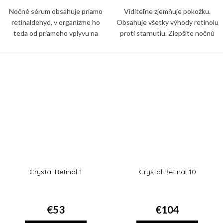
Nočné sérum obsahuje priamo
Viditeľne zjemňuje pokožku.
retinaldehyd, v organizme ho
Obsahuje všetky výhody retinolu
teda od priameho vplyvu na
proti starnutiu. Zlepšite nočnú
kožné bunky delí iba jediný krok,
starostlivosť o pokožku. Redukcia
nie dva ako v prípade retinolu.
jemných vrások už za 4 týždne,
Crystal Retinal 1
Crystal Retinal 10
€53
€104