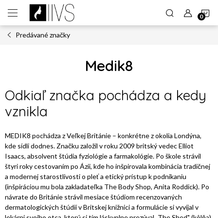
Prejsť
N
na
obsah
Predávané značky
K
Medik8
Odkiaľ značka pochádza a kedy
vznikla
MEDIK8 pochádza z Veľkej Británie – konkrétne z okolia Londýna,
kde sídli dodnes. Značku založil v roku 2009 britský vedec Elliot
Isaacs, absolvent štúdia fyziológie a farmakológie. Po škole strávil
štyri roky cestovaním po Ázii, kde ho inšpirovala kombinácia tradičnej
a modernej starostlivosti o pleť a etický prístup k podnikaniu
(inšpiráciou mu bola zakladateľka The Body Shop, Anita Roddick). Po
návrate do Británie strávil mesiace štúdiom recenzovaných
dermatologických štúdií v Britskej knižnici a formulácie si vyvíjal v
lekárni svojho otca, ktorú si tím láskyplne prezýval „The Shed" (kôlňa).