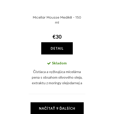
Micellar Mousse Medik8 - 150
ml
€30
DETAIL
Skladom
Čistiaca a vyživujúca micelárna
pena s obsahom olivového oleja,
extraktu z moringy olejodarnej a
glycerínu pleť hydratuje,
upokojuje a zároveň zbavuje
nečistôt i mejkapu
O
NAČÍTAŤ 9 ĎALŠÍCH
v