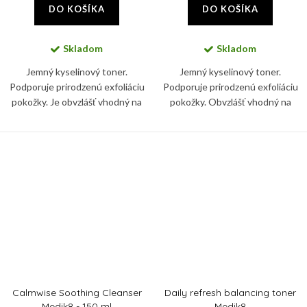
DO KOŠÍKA
DO KOŠÍKA
Skladom
Skladom
Jemný kyselinový toner.
Jemný kyselinový toner.
Podporuje prirodzenú exfoliáciu
Podporuje prirodzenú exfoliáciu
pokožky. Je obvzlášť vhodný na
pokožky. Obvzlášť vhodný na
citlivú a reaktívnu pokožku, ktorá
citlivú a reaktívnu pokožku, ktorá
reaguje na silnejšie koncentrácie
reaguje na silnejšie koncentrácie
kyselín alebo...
kyselín či mechanické...
Calmwise Soothing Cleanser
Daily refresh balancing toner
Medik8 - 150 ml
Medik8