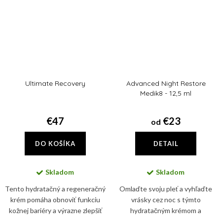
Ultimate Recovery
Advanced Night Restore
Medik8 - 12,5 ml
€47
€23
od
DO KOŠÍKA
DETAIL
Skladom
Skladom
Tento hydratačný a regeneračný
Omlaďte svoju pleť a vyhľaďte
krém pomáha obnoviť funkciu
vrásky cez noc s týmto
kožnej bariéry a výrazne zlepšiť
hydratačným krémom a