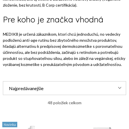
zloženie, bez krutosti, B Corp certifikácia).
Pre koho je značka vhodná
MEDIK8 je určená zákazníkom, ktorí chcú jednoduchú, no vedecky
podloženú anti-age rutinu bez zbytočného množstva produktov,
hľadajú alternatívu k predpisovej dermokozmetike s porovnateľnou
účinnosťou, ale bez podráždenia, začínajú s retinolom a potrebujú
produkt so stupňovateľnou silou, alebo im záleží na vegánskej, eticky
vyrábanej kozmetike s preukázateľným pôvodom a udržateľnosťou.
R
Najpredávanejšie
a
Najlacnejšie
d
48
položiek celkom
e
Najdrahšie
V
n
Novinka
ý