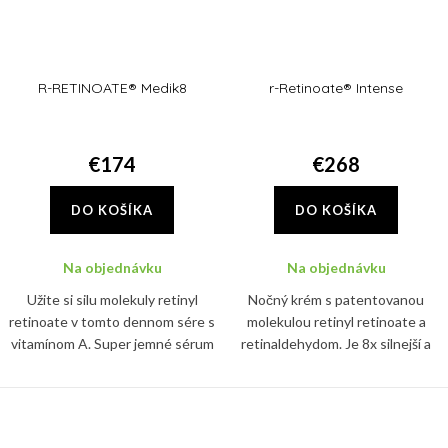
R-RETINOATE® Medik8
r-Retinoate® Intense
€174
€268
DO KOŠÍKA
DO KOŠÍKA
Na objednávku
Na objednávku
Užite si silu molekuly retinyl
Nočný krém s patentovanou
retinoate v tomto dennom sére s
molekulou retinyl retinoate a
vitamínom A. Super jemné sérum
retinaldehydom. Je 8x silnejší a
predstavuje prelom v anti-ageing
11x rýchlejší ako klasický retinol a
starostlivosti
pleť navyše hĺbkovo hydratuje.