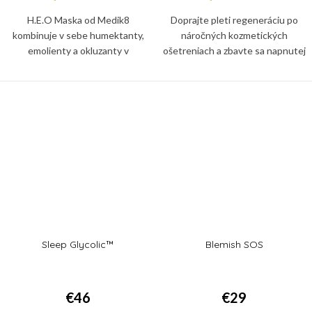
H.E.O Maska od Medik8
Doprajte pleti regeneráciu po
kombinuje v sebe humektanty,
náročných kozmetických
emolienty a okluzanty v
ošetreniach a zbavte sa napnutej
optimalizovanom pomere pre
či nadmerne suchej pleti so
synergickú hydratačnú silu.
šupinkami vďaka pleťovej maske
Sleep Glycolic™
Blemish SOS
€46
€29