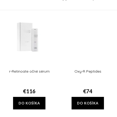
prebiotiká.
Tetra, ktoré obsahuje sieť
antioxidantov vo forme vitamínu
C a vitamínu E. Tie...
r-Retinoate očné sérum
Oxy-R Peptides
€116
€74
DO KOŠÍKA
DO KOŠÍKA