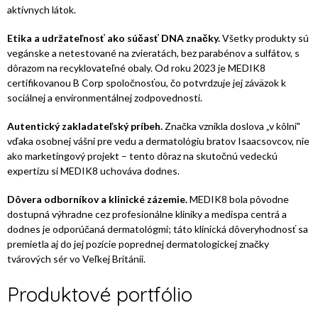
aktívnych látok.
Etika a udržateľnosť ako súčasť DNA značky.
Všetky produkty sú
vegánske a netestované na zvieratách, bez parabénov a sulfátov, s
dôrazom na recyklovateľné obaly. Od roku 2023 je MEDIK8
certifikovanou B Corp spoločnosťou, čo potvrdzuje jej záväzok k
sociálnej a environmentálnej zodpovednosti.
Autentický zakladateľský príbeh.
Značka vznikla doslova „v kôlni"
vďaka osobnej vášni pre vedu a dermatológiu bratov Isaacsovcov, nie
ako marketingový projekt – tento dôraz na skutočnú vedeckú
expertízu si MEDIK8 uchováva dodnes.
Dôvera odborníkov a klinické zázemie.
MEDIK8 bola pôvodne
dostupná výhradne cez profesionálne kliniky a medispa centrá a
dodnes je odporúčaná dermatológmi; táto klinická dôveryhodnosť sa
premietla aj do jej pozície poprednej dermatologickej značky
tvárových sér vo Veľkej Británii.
Produktové portfólio