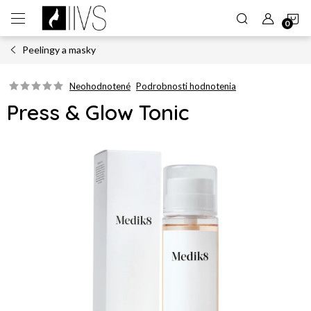
Prejsť
N
na
obsah
Peelingy a masky
K
Neohodnotené
Podrobnosti hodnotenia
Press & Glow Tonic