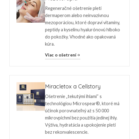
Regeneračné ošetrenie pleti
dermaperom alebo neinvazívnou
mezoporáciou, ktoré dopraví vitamíny,
peptidy a kyselinu hyalurónovú hlboko
do pokožky. Vhodné ako opakovaná
kúra.
Viac o ošetrení
Miracletox a Cellstory
Ošetrenie „tekutými ihlami“ s
technológiou Microspear®, ktoré má
účinok porovnateľný až s 50 000
mikrovpichmi bez použitia jedinej ihly.
Výživa, hydratácia a upokojenie pleti
bez rekonvalescencie.