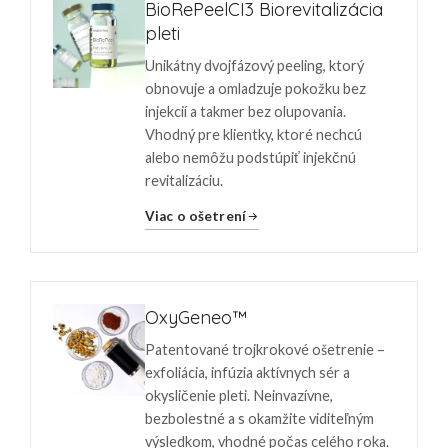
BioRePeelCI3 Biorevitalizácia
pleti
Unikátny dvojfázový peeling, ktorý
obnovuje a omladzuje pokožku bez
injekcií a takmer bez olupovania.
Vhodný pre klientky, ktoré nechcú
alebo nemôžu podstúpiť injekčnú
revitalizáciu.
Viac o ošetrení
OxyGeneo™
Patentované trojkrokové ošetrenie –
exfoliácia, infúzia aktívnych sér a
okysličenie pleti. Neinvazívne,
bezbolestné a s okamžite viditeľným
výsledkom, vhodné počas celého roka.