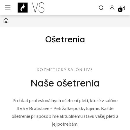
Prejsť
N
na
obsah
Domov
K
Ošetrenia
KOZMETICKÝ SALÓN IIVS
Naše ošetrenia
Prehľad profesionálnych ošetrení pleti, ktoré v salóne
IIVS v Bratislave – Petržalke poskytujeme. Každé
ošetrenie prispôsobíme aktuálnemu stavu vašej pleti a
jej potrebám.