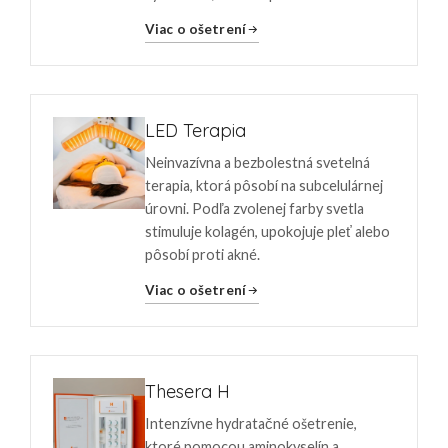
Viac o ošetrení
LED Terapia
Neinvazívna a bezbolestná svetelná
terapia, ktorá pôsobí na subcelulárnej
úrovni. Podľa zvolenej farby svetla
stimuluje kolagén, upokojuje pleť alebo
pôsobí proti akné.
Viac o ošetrení
Thesera H
Intenzívne hydratačné ošetrenie,
ktoré pomocou aminokyselín a