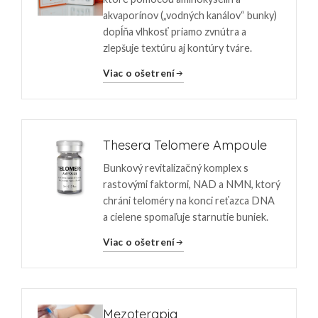
akvaporínov („vodných kanálov“ bunky)
dopĺňa vlhkosť priamo zvnútra a
zlepšuje textúru aj kontúry tváre.
Viac o ošetrení
Thesera Telomere Ampoule
Bunkový revitalizačný komplex s
rastovými faktormi, NAD a NMN, ktorý
chráni teloméry na konci reťazca DNA
a cielene spomaľuje starnutie buniek.
Viac o ošetrení
Mezoterapia