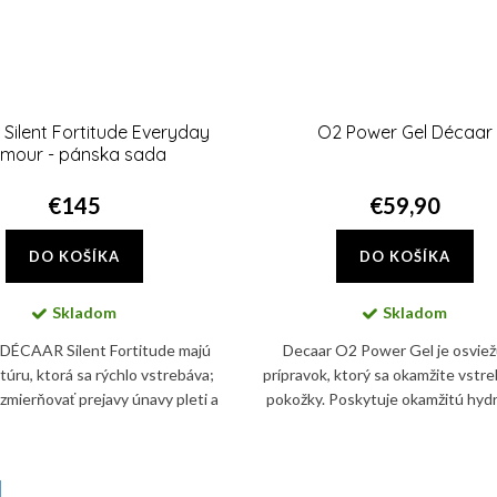
Silent Fortitude Everyday
O2 Power Gel Décaar
rmour - pánska sada
€145
€59,90
DO KOŠÍKA
DO KOŠÍKA
Skladom
Skladom
DÉCAAR Silent Fortitude majú
Decaar O2 Power Gel je osviež
túru, ktorá sa rýchlo vstrebáva;
prípravok, ktorý sa okamžite vstr
zmierňovať prejavy únavy pleti a
pokožky. Poskytuje okamžitú hydr
 chránia, hydratujú a regenerujú.
osviežuje pleť, rýchlo sa vstrebáva
pomáha zmierniť...