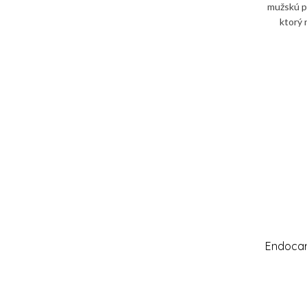
mužskú pl
ktorý 
rovnová
Endocar