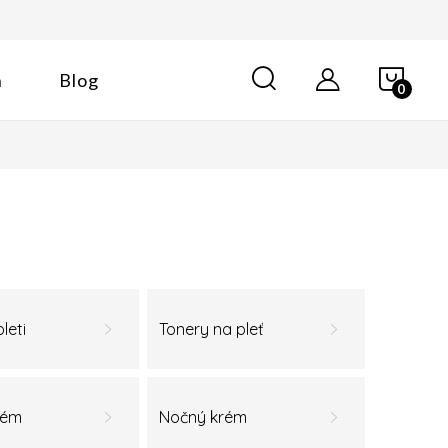
NÁK
n
Blog
KOŠÍ
leti
Tonery na pleť
rém
Nočný krém