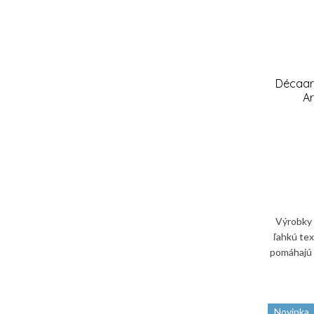
Décaar 
A
Výrobky 
ľahkú tex
pomáhajú 
zároveň ju
Novinka