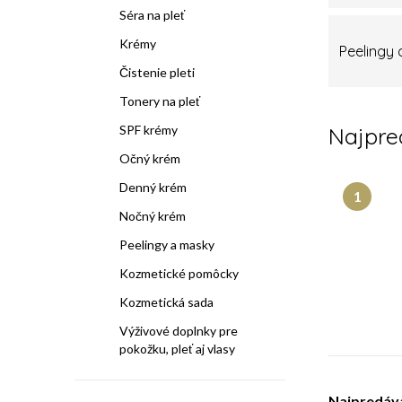
a
Séra na pleť
n
Krémy
Peelingy
e
Čistenie pleti
Tonery na pleť
l
SPF krémy
Najpre
Očný krém
Denný krém
Nočný krém
Peelingy a masky
Kozmetické pomôcky
Kozmetická sada
Výživové doplnky pre
pokožku, pleť aj vlasy
Najpredáva