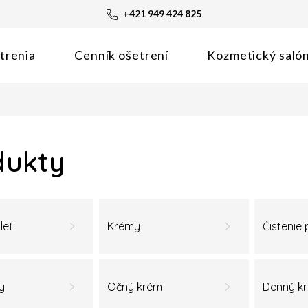
+421 949 424 825
trenia
Cenník ošetrení
Kozmetický saló
dukty
leť
Krémy
Čistenie p
y
Očný krém
Denný k