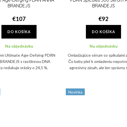
te Age-Defying PDRN ANNA
PDRN Spicules 300 Serum
BRANDEJS
BRANDEJS
€107
€92
DO KOŠÍKA
DO KOŠÍKA
Na objednávku
Na objednávku
ém Ultimate Age-Defying PDRN
Omladzujúce sérum so spikulami
BRANDEJS s rastlinnou DNA
Čo keby pleť k omladeniu nepotr
cky redukuje vrásky o 24,5 %.
agresívny zásah, ale len správny 
e, hydratuje a posilňuje kožnú
Sérum PDRN Spicules 300 Seru
ariéru už počas spánku.
BRANDEJS pracuje s...
Novinka