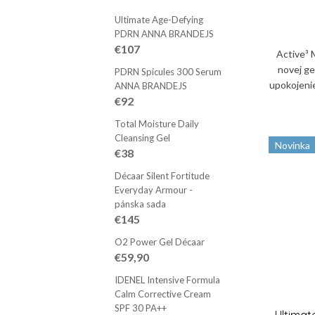
k
k
Ultimate Age-Defying
t
PDRN ANNA BRANDEJS
t
€107
Active³ 
o
o
novej ge
PDRN Spicules 300 Serum
upokojeni
ANNA BRANDEJS
v
v
€92
vám Activ
Total Moisture Daily
Cleansing Gel
Novinka
€38
Décaar Silent Fortitude
Everyday Armour -
pánska sada
€145
O2 Power Gel Décaar
€59,90
IDENEL Intensive Formula
Calm Corrective Cream
SPF 30 PA++