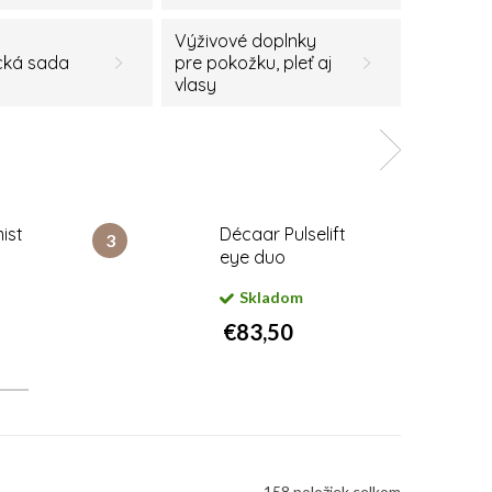
Výživové doplnky
cká sada
pre pokožku, pleť aj
vlasy
ist
Décaar Pulselift
eye duo
Skladom
€83,50
158
položiek celkom