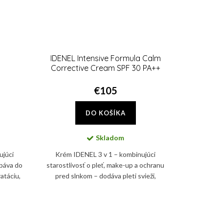
IDENEL Intensive Formula Calm
Corrective Cream SPF 30 PA++
€105
DO KOŠÍKA
Skladom
ujúci
Krém IDENEL 3 v 1 – kombinujúci
ebáva do
starostlivosť o pleť, make-up a ochranu
atáciu,
pred slnkom – dodáva pleti svieži,
 a ihneď
zjednotený a prirodzene žiarivý vzhľad a
zároveň ju chráni pred UV...