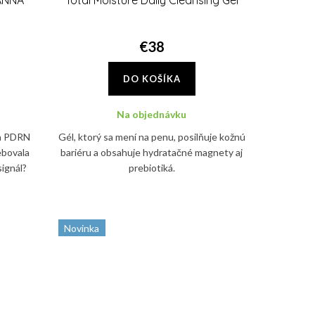
 ANNA
Total Moisture Daily Cleansing Gel
€38
DO KOŠÍKA
Na objednávku
 a PDRN
Gél, ktorý sa mení na penu, posilňuje kožnú
ebovala
bariéru a obsahuje hydratačné magnety aj
signál?
prebiotiká.
m ANNA
Novinka