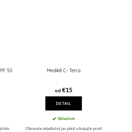
PF 50
Medik8 C- Tetra
€15
od
DETAIL
Skladom
rýchlo
Obnovte mladistvý jas pleti a bojujte proti