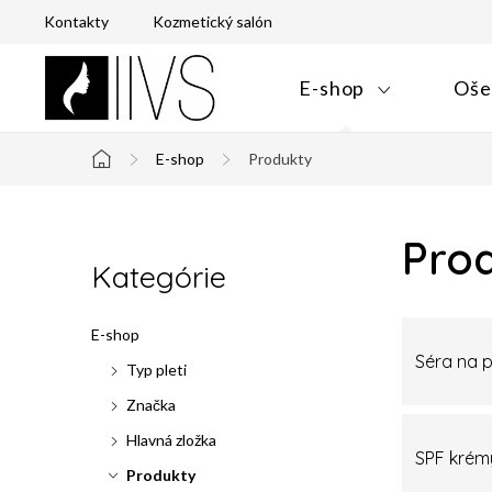
Prejsť
Kontakty
Kozmetický salón
na
obsah
E-shop
Oše
E-shop
Produkty
Domov
B
Pro
Kategórie
Preskočiť
o
kategórie
č
E-shop
Séra na p
n
Typ pleti
Značka
ý
Hlavná zložka
p
SPF krém
Produkty