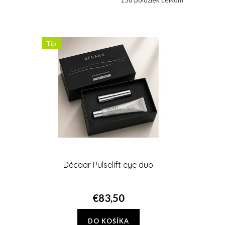
Tip
Décaar Pulselift eye duo
€83,50
DO KOŠÍKA