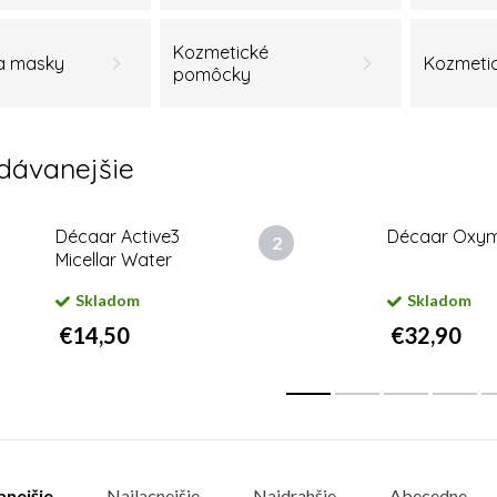
Kozmetické
 a masky
Kozmeti
pomôcky
dávanejšie
Décaar Active3
Décaar Oxym
Micellar Water
Skladom
Skladom
€14,50
€32,90
nejšie
Najlacnejšie
Najdrahšie
Abecedne