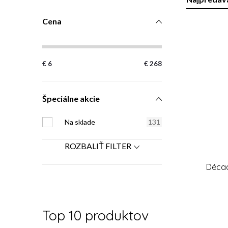
R
a
Cena
V
d
ý
e
€
6
€
268
p
n
i
i
Špeciálne akcie
s
e
Na sklade
131
p
p
ROZBALIŤ FILTER
r
r
Décaa
o
o
d
d
Top 10 produktov
u
u