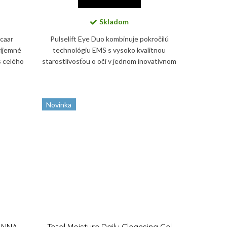
Skladom
ecaar
Pulselift Eye Duo kombinuje pokročilú
ríjemné
technológiu EMS s vysoko kvalitnou
s celého
starostlivosťou o oči v jednom inovatívnom
pomáha
systéme. Kombinácia zariadenia Pulselift
EMS a náplne...
Novinka