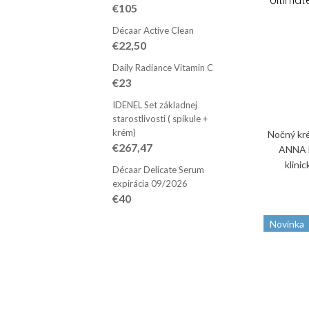
Ultima
€105
Décaar Active Clean
€22,50
Daily Radiance Vitamin C
€23
IDENEL Set základnej
starostlivosti ( spikule +
krém)
Nočný kr
€267,47
ANNA 
klini
Décaar Delicate Serum
Spevňuj
expirácia 09/2026
b
€40
Novinka