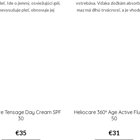
eť. Ide o jemný, osviežujúci gél,
vstrebáva. Vďaka zložkám absor
nevysušuje pleť, obnovuje jej
maz má dlhú trvácnosť, a je vhod
hu a zmierňuje začervenanie i
všetky typy pokožky. Okrem far
prejavy únavy.
zjednotenia dodá pokožke..
e Tensage Day Cream SPF
Heliocare 360º Age Active Fl
30
50
€35
€31