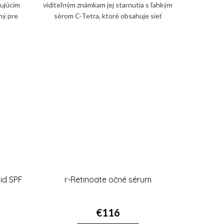
bujúcim
viditeľným známkam jej starnutia s ľahkým
ný pre
sérom C-Tetra, ktoré obsahuje sieť
ebného
antioxidantov vo forme vitamínu C a
.
vitamínu E. Tie...
uid SPF
r-Retinoate očné sérum
€116