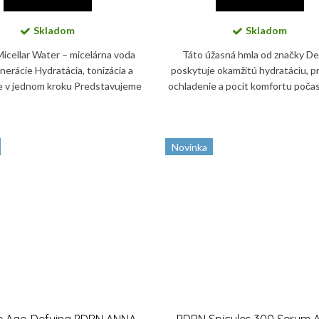
Skladom
Skladom
Micellar Water – micelárna voda
Táto úžasná hmla od značky D
nerácie Hydratácia, tonizácia a
poskytuje okamžitú hydratáciu, p
e v jednom kroku Predstavujeme
ochladenie a pocit komfortu poča
e³ Micellar Water – inovatívnu...
dňa. Podporuje kožnú bariéru a 
udržiavať pleť jemnú,...
Novinka