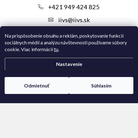
ä
+421 949 424 825
t
iivs
@
iivs.sk
i
e
Na prispôsobenie obsahu a reklám, poskytovanie funkcií
sociálnych médií a analýzu návštevnosti používame súbory
cookie. Viac informácií
tu
.
Nastavenie
Instagram
Odmietnuť
Súhlasím
Copyright 2026
IIVS
. Všetky práva vyhradené.
Upraviť nastavenie
cookies
Vytvoril Shoptet