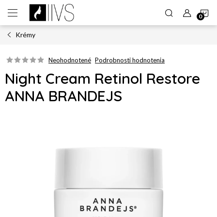
Prejsť
N
na
obsah
Krémy
K
Neohodnotené
Podrobnosti hodnotenia
Night Cream Retinol Restore
ANNA BRANDEJS