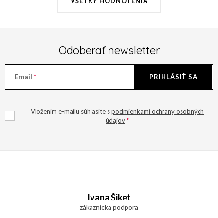
VŠETKY HODNOTENIA
Odoberať newsletter
Email
PRIHLÁSIŤ SA
Vložením e-mailu súhlasíte s
podmienkami ochrany osobných
údajov
Z
á
Ivana Šiket
p