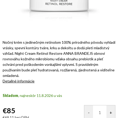
Nočný krém s jedinečným retinolom 100% prírodného pôvodu vyhladí
vrásky, spevní kontúry tváre, krku a dekoltu a dodá pleti mladistvý
vzhľad. Night Cream Retinol Restore ANNA BRANDEJS obnoví
rovnováhu kožného mikrobiomu vďaka obsahu prebiotík a pleť
ochráni pred poškodením vonkajšími vplyvmi. S pravidelným
používaním bude pleť hydratovaná, rozžiarená, zjednotená a viditeľne
omladená.
Detailné informácie
Skladom
11.8.2026
€85
€69,11 bez DPH