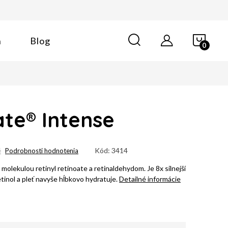
NÁK
n
Blog
KOŠÍ
ate® Intense
Kód:
3414
é
Podrobnosti hodnotenia
olekulou retinyl retinoate a retinaldehydom. Je 8x silnejší
retinol a pleť navyše hĺbkovo hydratuje.
Detailné informácie