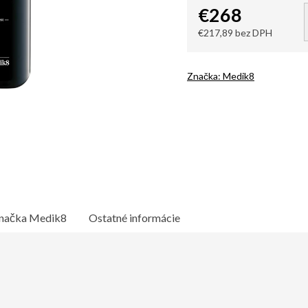
€268
€217,89 bez DPH
Jednotková
cena:
Značka:
Medik8
načka
Medik8
Ostatné informácie