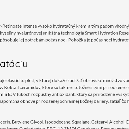
a
r-Retinoate Intense vysoko hydratačný krém, a tým pádom vhodný aj
 kyseliny hyalurónovej unikátna technológia Smart Hydration Rese
spôsobuje jej potrebám počas noci. Pokožka je počas noci hydratov
atáciu
uje elasticitu pleti, v ktorej dokáže zadržať obrovské množstvo 
v:
Koktail ceramidov, ktoré sú takmer totožné s tými prirodzene sa 
mín E:
V tukoch rozpustný antioxidant, ktorý sa prirodzene vyskytu
apomáha obnove prirodzenej ochrannej kožnej bariéry, zatiaľ čo h
cerin, Butylene Glycol, Isododecane, Squalane, Cetearyl Alcohol, D
opolymer, Cyclodextrin, PPG-12/SMDI Copolymer, Phenoxyethanol,