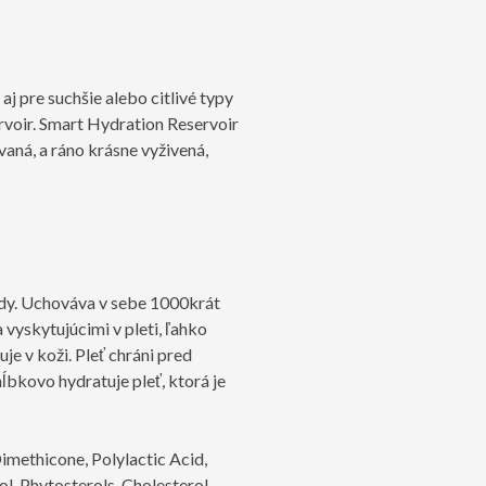
 pre suchšie alebo citlivé typy
rvoir. Smart Hydration Reservoir
aná, a ráno krásne vyživená,
vody. Uchováva v sebe 1000krát
vyskytujúcimi v pleti, ľahko
je v koži. Pleť chráni pred
ĺbkovo hydratuje pleť, ktorá je
imethicone, Polylactic Acid,
 Phytosterols, Cholesterol,