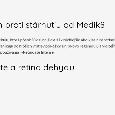
m proti stárnutiu od Medik8
lu, ktorá pôsobí 8x silnejšie a 11x rýchlejšie ako klasický retin
renikajú do hlbších vrstiev pokožky a hĺbkovo regenerujú a vidite
 používania r-Retinoate Intense.
ate a retinaldehydu