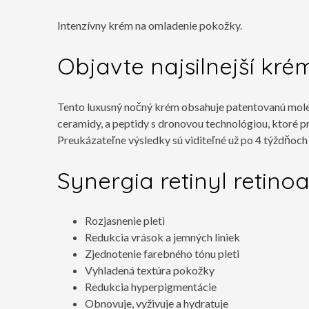
Intenzívny krém na omladenie pokožky.
Objavte najsilnejší kré
Tento luxusný nočný krém obsahuje patentovanú moleku
ceramidy, a peptidy s dronovou technológiou, ktoré p
Preukázateľne výsledky sú viditeľné už po 4 týždňoch
Synergia retinyl retino
Rozjasnenie pleti
Redukcia vrások a jemných liniek
Zjednotenie farebného tónu pleti
Vyhladená textúra pokožky
Redukcia hyperpigmentácie
Obnovuje, vyživuje a hydratuje