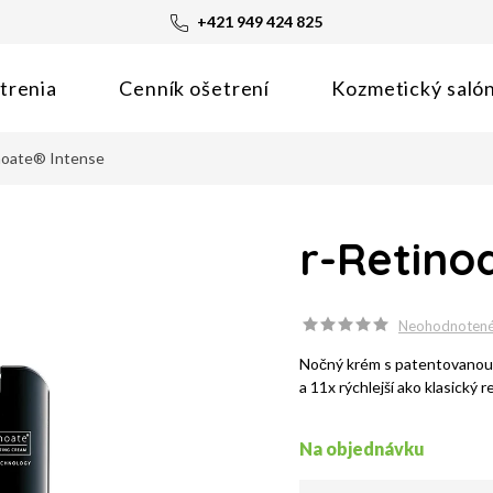
+421 949 424 825
trenia
Cenník ošetrení
Kozmetický saló
noate® Intense
r-Retino
Neohodnoten
Nočný krém s patentovanou m
a 11x rýchlejší ako klasický 
Na objednávku