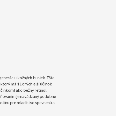
egeneráciu kožných buniek. Ešte
 ktorý má 11x rýchlejší účinok
 účinkom) ako bežný retinol.
oľňovaním je navádzaný podobne
astínu pre mladistvo spevnenú a