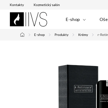
Prejsť
Kontakty
Kozmetický salón
na
obsah
E-shop
Oše
E-shop
Produkty
Krémy
r-Reti
Domov