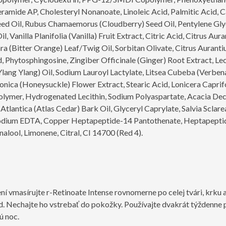
ide AP, Cholesteryl Nonanoate, Linoleic Acid, Palmitic Acid, Can
ed Oil, Rubus Chamaemorus (Cloudberry) Seed Oil, Pentylene Glycol
 Vanilla Planifolia (Vanilla) Fruit Extract, Citric Acid, Citrus Aur
ra (Bitter Orange) Leaf/Twig Oil, Sorbitan Olivate, Citrus Auran
id, Phytosphingosine, Zingiber Officinale (Ginger) Root Extract, L
ang Ylang) Oil, Sodium Lauroyl Lactylate, Litsea Cubeba (Verbena)
onica (Honeysuckle) Flower Extract, Stearic Acid, Lonicera Capri
olymer, Hydrogenated Lecithin, Sodium Polyaspartate, Acacia Dec
Atlantica (Atlas Cedar) Bark Oil, Glyceryl Caprylate, Salvia Sclarea
Disodium EDTA, Copper Heptapeptide-14 Pantothenate, Heptapepti
alool, Limonene, Citral, CI 14700 (Red 4).
 vmasírujte r-Retinoate Intense rovnomerne po celej tvári, krku 
d. Nechajte ho vstrebať do pokožky. Používajte dvakrát týždenne 
ú noc.