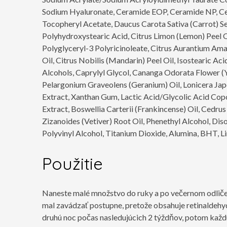
Sodium Hyaluronate, Ceramide EOP, Ceramide NP, Ceram
Tocopheryl Acetate, Daucus Carota Sativa (Carrot) Se
Polyhydroxystearic Acid, Citrus Limon (Lemon) Peel Oil,
Polyglyceryl-3 Polyricinoleate, Citrus Aurantium Ama
Oil, Citrus Nobilis (Mandarin) Peel Oil, Isostearic Ac
Alcohols, Caprylyl Glycol, Cananga Odorata Flower (Yl
Pelargonium Graveolens (Geranium) Oil, Lonicera Jap
Extract, Xanthan Gum, Lactic Acid/Glycolic Acid Cop
Extract, Boswellia Carterii (Frankincense) Oil, Cedrus 
Zizanoides (Vetiver) Root Oil, Phenethyl Alcohol, 
Polyvinyl Alcohol, Titanium Dioxide, Alumina, BHT, Lin
Použitie
Naneste malé množstvo do ruky a po večernom odličení
mal zavádzať postupne, pretože obsahuje retinaldehy
druhú noc počas nasledujúcich 2 týždňov, potom každ