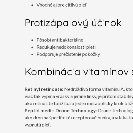
Vhodné aj pre citlivú pleť
Protizápalový účinok
Pôsobí antibakteriálne
Redukuje nedokonalosti pleti
Podporuje prečistenie pokožky
Kombinácia vitamínov 
Retinyl retinoate:
Nedráždivá forma vitamínu A, ktor
viac tak vypína vrásky a jemné linky, je pritom stabiln
ako retinol. Je totiž iba o jeden metabolický krok bli
Peptid medi s Drone Technology:
Drone Technology
ako dron na špecifické receptorové bunky, a vďaka tom
vypnutú pleť.