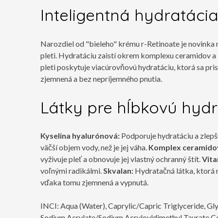
Inteligentná hydratáci
Narozdiel od "bieleho" krému r-Retinoate je novinka 
pleti. Hydratáciu zaistí okrem komplexu ceramidov a
pleti poskytuje viacúrovňovú hydratáciu, ktorá sa pri
zjemnená a bez nepríjemného pnutia.
Látky pre hĺbkovú hydr
Kyselina hyalurónová:
Podporuje hydratáciu a zlepš
väčší objem vody, než je jej váha.
Komplex ceramido
vyživuje pleť a obnovuje jej vlastný ochranný štít.
Vita
voľnými radikálmi.
Skvalan:
Hydratačná látka, ktorá n
vďaka tomu zjemnená a vypnutá.
INCI: Aqua (Water), Caprylic/Capric Triglyceride, Gly
Sodium Acrylate/Sodium Acryloyldimethyl Taurate C