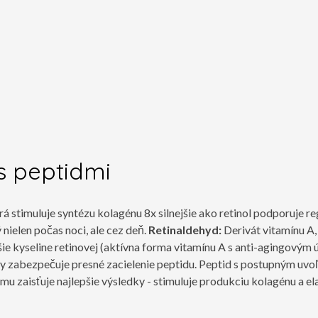
s peptidmi
á stimuluje syntézu kolagénu 8x silnejšie ako retinol podporuje r
ý nielen počas noci, ale cez deň.
Retinaldehyd:
Derivát vitamínu A,
žšie kyseline retinovej (aktívna forma vitamínu A s anti-agingovým
 zabezpečuje presné zacielenie peptidu. Peptid s postupným uv
u zaisťuje najlepšie výsledky - stimuluje produkciu kolagénu a el