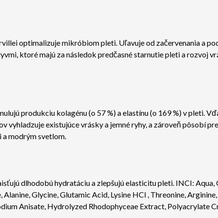
illei optimalizuje mikróbiom pleti. Uľavuje od začervenania a podr
mi, ktoré majú za následok predčasné starnutie pleti a rozvoj vr
lujú produkciu kolagénu (o 57 %) a elastínu (o 169 %) v pleti. Vď
 vyhladzuje existujúce vrásky a jemné ryhy, a zároveň pôsobí prev
i a modrým svetlom.
sťujú dlhodobú hydratáciu a zlepšujú elasticitu pleti.
INCI:
Aqua, 
Alanine, Glycine, Glutamic Acid, Lysine HCl , Threonine, Arginine,
 Sodium Anisate, Hydrolyzed Rhodophyceae Extract, Polyacrylate 