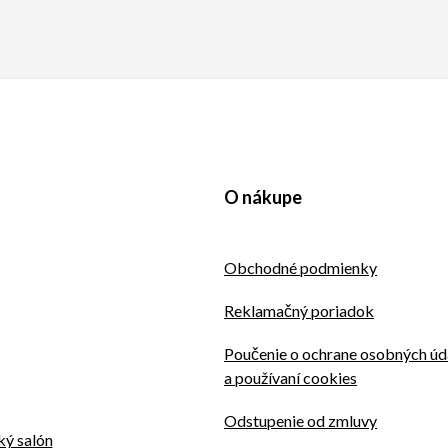
O nákupe
Obchodné podmienky
Reklamačný poriadok
Poučenie o ochrane osobných úd
a používaní cookies
Odstupenie od zmluvy
ý salón