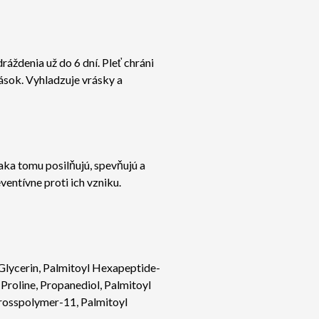
áždenia už do 6 dní. Pleť chráni
ások. Vyhladzuje vrásky a
aka tomu posilňujú, spevňujú a
entívne proti ich vzniku.
Glycerin, Palmitoyl Hexapeptide-
 Proline, Propanediol, Palmitoyl
Crosspolymer-11, Palmitoyl