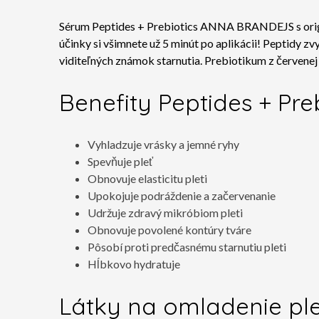
Sérum Peptides + Prebiotics ANNA BRANDEJS s origin
účinky si všimnete už 5 minút po aplikácii! Peptidy zv
viditeľných známok starnutia. Prebiotikum z červenej r
Benefity
Peptides + Pr
Vyhladzuje vrásky a jemné ryhy
Spevňuje pleť
Obnovuje elasticitu pleti
Upokojuje podráždenie a začervenanie
Udržuje zdravý mikróbiom pleti
Obnovuje povolené kontúry tváre
Pôsobí proti predčasnému starnutiu pleti
Hĺbkovo hydratuje
Látky na omladenie ple