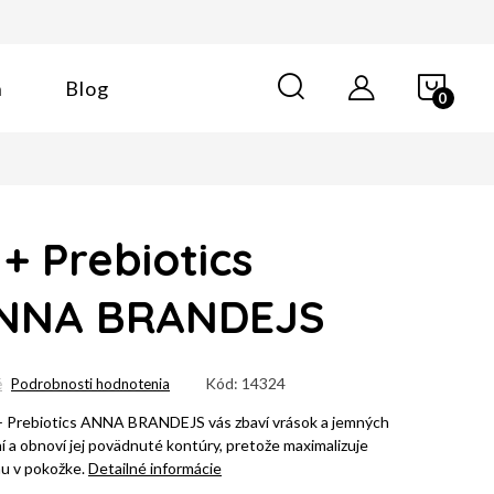
NÁK
n
Blog
KOŠÍ
+ Prebiotics
NNA BRANDEJS
Kód:
14324
é
Podrobnosti hodnotenia
+ Prebiotics ANNA BRANDEJS vás zbaví vrások a jemných
í a obnoví jej povädnuté kontúry, pretože maximalizuje
nu v pokožke.
Detailné informácie