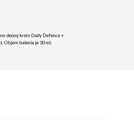
ráno denný krém Daily Defence +
i.
Objem balenia je 30 ml.