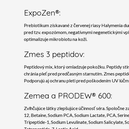
ExpoZen®:
Prebiotikum získavané z červenej riasy Halymenia durv
pred tzv. expozómom, negatívnymi negenetickými vplyv
optimalizuje mikrobiotu na koži.
Zmes 3 peptidov:
Peptidový mix, ktorý omladzuje pokožku. Peptidy stimu
chránia pleť pred predčasným starnutím. Zmes peptidov
Podporujú aj ochranu pleti pred poškodením UV lúčm
Zemea a PRODEW® 600:
Zvlhčujúce látky zlepšujúce účinnosť séra. Spoločne zai
12, Betaine, Sodium PCA, Sodium Lactate, PCA, Serine, 
Tripeptide-1, Sodium Levulinate, Sodium Salicylate,
Tetrapeptide-7, Lactic Acid.