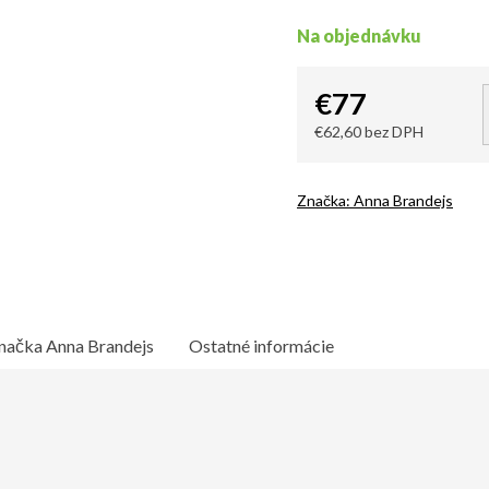
Na objednávku
€77
€62,60 bez DPH
Jednotková
cena:
Značka:
Anna Brandejs
načka
Anna Brandejs
Ostatné informácie