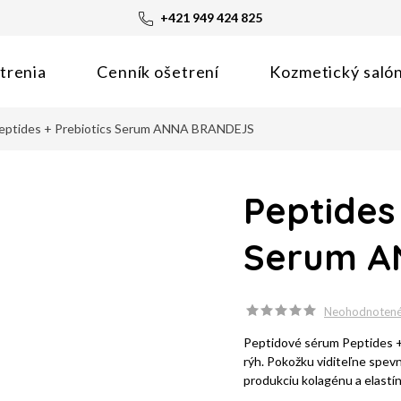
+421 949 424 825
trenia
Cenník ošetrení
Kozmetický saló
eptides + Prebiotics Serum ANNA BRANDEJS
Peptides 
Serum A
Neohodnoten
Peptidové sérum Peptides 
rýh. Pokožku viditeľne spevn
produkciu kolagénu a elastí