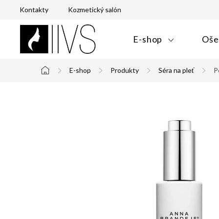
Prejsť
Kontakty
Kozmetický salón
na
obsah
E-shop
Oše
E-shop
Produkty
Séra na pleť
P
Domov