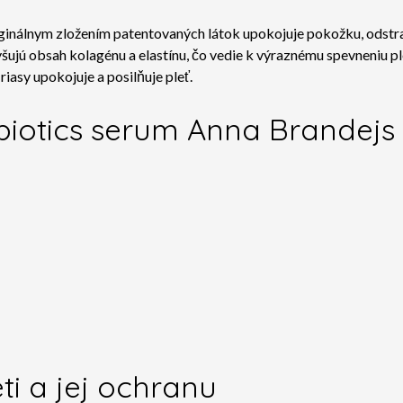
álnym zložením patentovaných látok upokojuje pokožku, odstraňu
yšujú obsah kolagénu a elastínu, čo vedie k výraznému spevneniu ple
iasy upokojuje a posilňuje pleť.
ebiotics serum Anna Brandejs
ti a jej ochranu