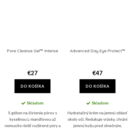
Pore Cleanse Gel™ Intense
Advanced Day Eye Protect™
€27
€47
DO KOŠÍKA
DO KOŠÍKA
Skladom
Skladom
S gélom na čistenie pórov s
Hydratačný krém na jemnú oblasť
kyselinou L-mandľovou už
okolo očí. Redukuje vrásky, chráni
nemusíte riešiť rozšírené póry a
jemnú kožu pred slnečným,