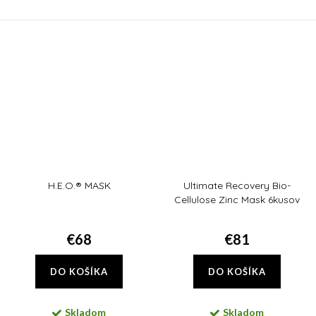
čierne bodky na nose a po celej
infračerveným a modrým
tvári. Trojitá sila exfoliácia vás ich
žiarením, aj pred znečistením a
zbaví!
glykáciou. Zbaví vás tiež...
H.E.O.® MASK
Ultimate Recovery Bio-
Cellulose Zinc Mask 6kusov
€68
€81
DO KOŠÍKA
DO KOŠÍKA
Skladom
Skladom