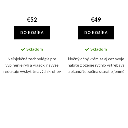
€52
€49
DO KOŠÍKA
DO KOŠÍKA
Skladom
Skladom
Neinjekčná technológia pre
Nočný očný krém sa aj cez svoje
vyplnenie rýh a vrások, navyše
nabité zloženie rýchlo vstrebáva
redukuje výskyt tmavých kruhov
a okamžite začína starať o jemnú
a opuchlín pod očami bez
pleť v očnom okolí
drastického prístupu.