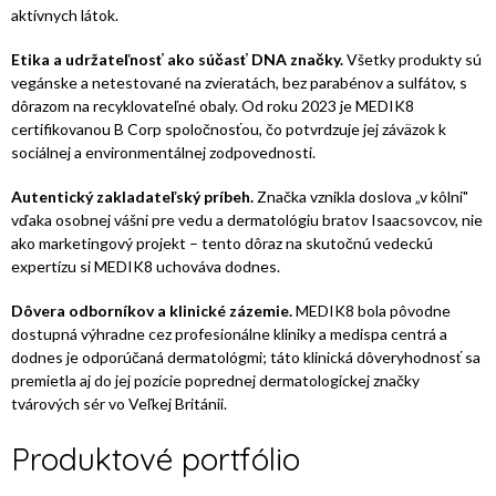
aktívnych látok.
Etika a udržateľnosť ako súčasť DNA značky.
Všetky produkty sú
vegánske a netestované na zvieratách, bez parabénov a sulfátov, s
dôrazom na recyklovateľné obaly. Od roku 2023 je MEDIK8
certifikovanou B Corp spoločnosťou, čo potvrdzuje jej záväzok k
sociálnej a environmentálnej zodpovednosti.
Autentický zakladateľský príbeh.
Značka vznikla doslova „v kôlni"
vďaka osobnej vášni pre vedu a dermatológiu bratov Isaacsovcov, nie
ako marketingový projekt – tento dôraz na skutočnú vedeckú
expertízu si MEDIK8 uchováva dodnes.
Dôvera odborníkov a klinické zázemie.
MEDIK8 bola pôvodne
dostupná výhradne cez profesionálne kliniky a medispa centrá a
dodnes je odporúčaná dermatológmi; táto klinická dôveryhodnosť sa
premietla aj do jej pozície poprednej dermatologickej značky
tvárových sér vo Veľkej Británii.
Produktové portfólio