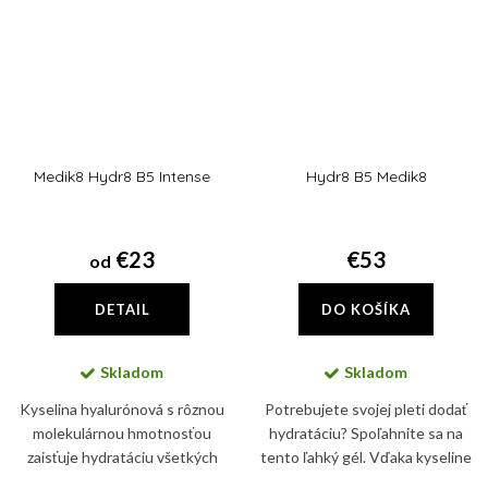
Medik8 Hydr8 B5 Intense
Hydr8 B5 Medik8
€23
€53
od
DETAIL
DO KOŠÍKA
Skladom
Skladom
Kyselina hyalurónová s rôznou
Potrebujete svojej pleti dodať
molekulárnou hmotnosťou
hydratáciu? Spoľahnite sa na
zaisťuje hydratáciu všetkých
tento ľahký gél. Vďaka kyseline
vrstiev kože. V najvyšších
hyalurónovej a kyseline