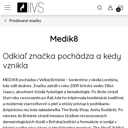
Prejsť
N
na
obsah
Predávané značky
K
Medik8
Odkiaľ značka pochádza a kedy
vznikla
MEDIK8 pochádza z Veľkej Británie – konkrétne z okolia Londýna,
kde sídli dodnes. Značku založil v roku 2009 britský vedec Elliot
Isaacs, absolvent štúdia fyziológie a farmakológie. Po škole strávil
štyri roky cestovaním po Ázii, kde ho inšpirovala kombinácia tradičnej
a modernej starostlivosti o pleť a etický prístup k podnikaniu
(inšpiráciou mu bola zakladateľka The Body Shop, Anita Roddick). Po
návrate do Británie strávil mesiace štúdiom recenzovaných
dermatologických štúdií v Britskej knižnici a formulácie si vyvíjal v
lekárni svojho otca, ktorú si tím láskyplne prezýval „The Shed" (kôlňa).