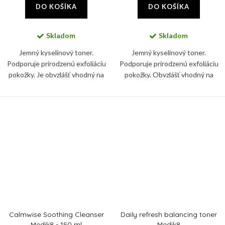
DO KOŠÍKA
DO KOŠÍKA
Skladom
Skladom
Jemný kyselinový toner.
Jemný kyselinový toner.
Podporuje prirodzenú exfoliáciu
Podporuje prirodzenú exfoliáciu
pokožky. Je obvzlášť vhodný na
pokožky. Obvzlášť vhodný na
citlivú a reaktívnu pokožku, ktorá
citlivú a reaktívnu pokožku, ktorá
reaguje na silnejšie koncentrácie
reaguje na silnejšie koncentrácie
kyselín alebo...
kyselín či mechanické...
Calmwise Soothing Cleanser
Daily refresh balancing toner
Medik8 - 150 ml
Medik8