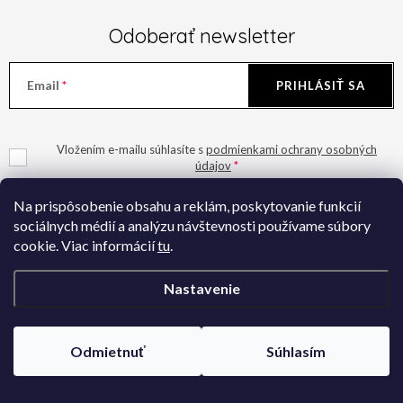
u
Odoberať newsletter
Email
PRIHLÁSIŤ SA
Vložením e-mailu súhlasíte s
podmienkami ochrany osobných
údajov
Na prispôsobenie obsahu a reklám, poskytovanie funkcií
sociálnych médií a analýzu návštevnosti používame súbory
cookie. Viac informácií
tu
.
Z
Nastavenie
á
Ivana Šiket
p
Odmietnuť
Súhlasím
ä
+421 949 424 825
t