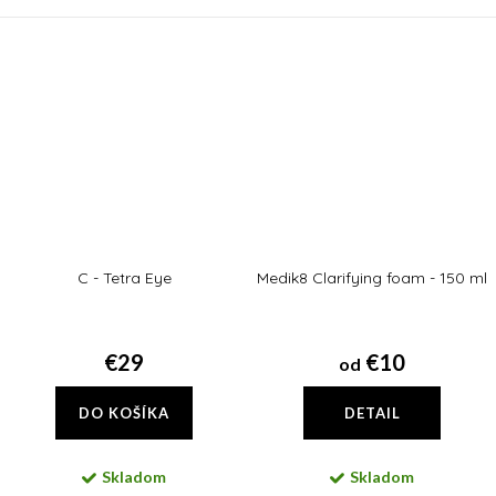
vrstvách pleti utvára Hydr8 B5
pantoténovej bude pleť
Intense jej zásobáreň pre ešte...
vyhladená a chránená.
C - Tetra Eye
Medik8 Clarifying foam - 150 ml
€29
€10
od
DO KOŠÍKA
DETAIL
Skladom
Skladom