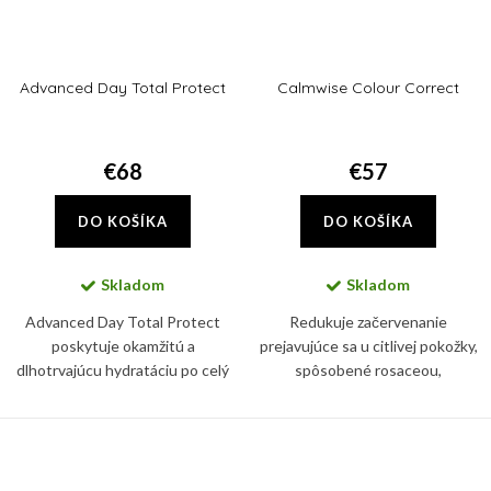
Advanced Day Total Protect
Calmwise Colour Correct
€68
€57
DO KOŠÍKA
DO KOŠÍKA
Skladom
Skladom
Advanced Day Total Protect
Redukuje začervenanie
poskytuje okamžitú a
prejavujúce sa u citlivej pokožky,
dlhotrvajúcu hydratáciu po celý
spôsobené rosaceou,
deň, silná širokospektrálny UVA a
hormonálnymi zmenami,
UVB ochrana pomáha
poškodením kapilár. Súčasne
predchádzať starnutiu pleti a
znižuje pocit pálenia a
vzniku jej...
precitlivenosti pokožky