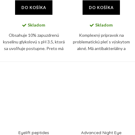
DO KOŠÍKA
DO KOŠÍKA
Skladom
Skladom
Obsahuje 10% zapuzdrenú
Komplexný prípravok na
kyselinu glykolovú s pH 3.5, ktorá
problematickú pleť s výskytom
sa uvoľňuje postupne. Preto má
akné. Má antibakteriálny a
peeling napriek silnému účinku
protizápalový účinok, reguluje
nízky iritačný potencionál.
tvorbu kožného mazu a
sčervenanie pokožky.
Eyelift peptides
Advanced Night Eye