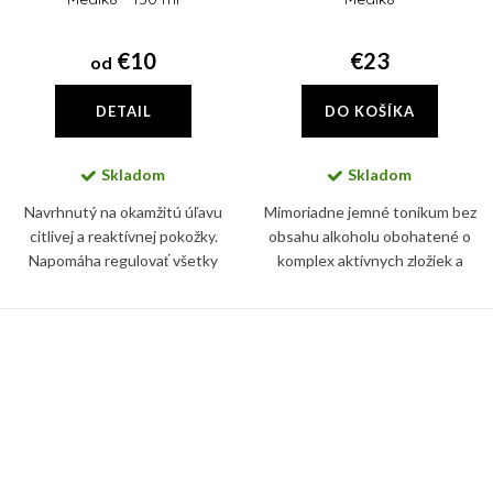
€10
€23
od
DETAIL
DO KOŠÍKA
Skladom
Skladom
Navrhnutý na okamžitú úľavu
Mimoriadne jemné tonikum bez
citlivej a reaktívnej pokožky.
obsahu alkoholu obohatené o
Napomáha regulovať všetky
komplex aktívnych zložiek a
nežiadúce prejavy začervenania
prebiotík čistí pleť od
pokožky a má vyrovnané pH.
prebytočného kožného mazu a
nečistôt.