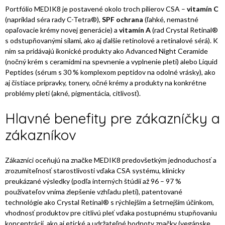
Portfólio MEDIK8 je postavené okolo troch pilierov CSA –
vitamín C
(napríklad séra rady C-Tetra®),
SPF ochrana
(ľahké, nemastné
opaľovacie krémy novej generácie) a
vitamín A
(rad Crystal Retinal®
s odstupňovanými silami, ako aj ďalšie retinolové a retinalové sérá). K
nim sa pridávajú ikonické produkty ako Advanced Night Ceramide
(nočný krém s ceramidmi na spevnenie a vyplnenie pleti) alebo Liquid
Peptides (sérum s 30 % komplexom peptidov na odolné vrásky), ako
aj čistiace prípravky, tonery, očné krémy a produkty na konkrétne
problémy pleti (akné, pigmentácia, citlivosť).
Hlavné benefity pre zákazníčky a
zákazníkov
Zákazníci oceňujú na značke MEDIK8 predovšetkým jednoduchosť a
zrozumiteľnosť starostlivosti vďaka CSA systému, klinicky
preukázané výsledky (podľa interných štúdií až 96 – 97 %
používateľov vníma zlepšenie vzhľadu pleti), patentované
technológie ako Crystal Retinal® s rýchlejším a šetrnejším účinkom,
vhodnosť produktov pre citlivú pleť vďaka postupnému stupňovaniu
koncentrácií, ako aj etické a udržateľné hodnoty značky (vegánske