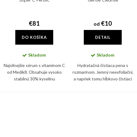
Super C Ferulic
Gentle Cleanse
€81
€10
od
DO KOŠÍKA
DETAIL
Skladom
Skladom
Najsilnejšie sérum s vitamínom C
Hydratačná čistiaca pena s
od Medik8. Obsahuje vysoko
rozmarínom. Jemný neexfoliační,
stabilnú 30% kyselinu
a napriek tomu hĺbkovo čistiaci
ethylaskorbovú (vitamín C),
penový prípravok na každodenné
ktorej účinok ešte zosilňuje
čistenie pleti.
kyselina ferulová.