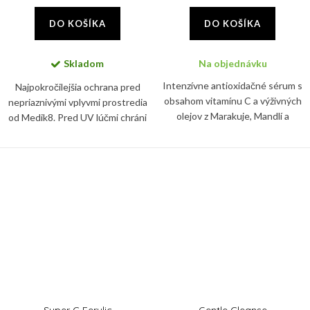
DO KOŠÍKA
DO KOŠÍKA
Skladom
Na objednávku
Intenzívne antioxidačné sérum s
Najpokročilejšia ochrana pred
obsahom vitamínu C a výživných
nepriaznivými vplyvmi prostredia
olejov z Marakuje, Mandlí a
od Medik8. Pred UV lúčmi chráni
Marhuľe. Rýchlo sa vstrebáva a
tento denný krém vďaka SPF 50+
pokožku nezanecháva mastnú.
a PA ++++.