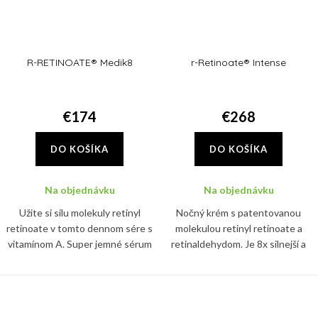
R-RETINOATE® Medik8
r-Retinoate® Intense
€174
€268
DO KOŠÍKA
DO KOŠÍKA
Na objednávku
Na objednávku
Užite si silu molekuly retinyl
Nočný krém s patentovanou
retinoate v tomto dennom sére s
molekulou retinyl retinoate a
vitamínom A. Super jemné sérum
retinaldehydom. Je 8x silnejší a
predstavuje prelom v anti-ageing
11x rýchlejší ako klasický retinol a
starostlivosti
pleť navyše hĺbkovo hydratuje.