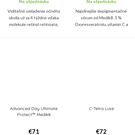
Na objednávku
Na objednávku
Viditeľné omladenie očného
Najsilnejšie depigmentačné
okolia už za 4 týždne vďaka
sérum od Medik8. 1 %
molekule retinyl retinoate,
Oxyresveratrolu, vitamín C a
najúčinnejšej forme vitamínu A.
dvojica rozjasňujúcich peptidov
Sérum spevní pleť a vypne vrásky
vás zbaví nadmernej pigmentácie,
okolo očí, zredukuje tiež...
melazmy a tmavých fliačikov na
pleti.
Advanced Day Ultimate
C-Tetra Luxe
Protect™ Medik8
€71
€72