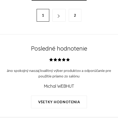
l
á
S
1
2
d
t
a
r
c
á
i
n
e
k
Posledné hodnotenie
p
o
r
v
v
a
áno spokojný naozaj kvalitný výber produktov a odporúčanie pre
k
n
použitie priamo zo salónu
y
i
v
Michal WEBHUT
e
ý
p
VŠETKY HODNOTENIA
i
s