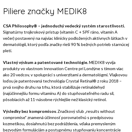
Piliere značky MEDIK8
CSA Philosophy® – jednoduchý vedecký systém starostlivosti.
Signatúrny trojkrokový prístup (vitamín C + SPF ráno, vitamín A
večer) postavený na najviac klinicky podložených aktívnych látkach v
dermatológii, ktorý podľa značky rieši 90 % bežných potrieb starnúcej
pleti.
Vlastný výskum a patentované technológie.
MEDIK8 vyvíja
produkty vo vlastnom Innovation Centre pri Londýne s tímom viac
ako 20 vedcov, v spolupráci s univerzitami a dermatológmi. Vlajkovou
loďou je patentovaná technológia Crystal Retinal® z roku 2018 –
prvá svojho druhu na trhu, ktorá stabilizuje retinaldehyd
(najúčinnejšiu formu vitamínu A) do stupňovateľného radu síl,
pôsobiacich až 11-násobne rýchlejšie než klasický retinol.
Výsledky bez kompromisov.
Značkový sľub „results without
compromise" znamená účinnosť porovnateľnú s predpisovou
kozmetikou, dosiahnutú bez podráždenia, vďaka premysleným
bezvodým formuláciám a postupnému stupňovaniu koncentrácie