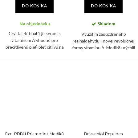
DO KOŠÍKA
DO KOŠÍKA
Na objednávku
Skladom
Crystal Retinal 1 je sérum s
Využitím zapuzdreného
vitamínom A vhodné pre
retinaldehydu - novej revolučnej
precitlivenú pleť, pleť citlivú na
formy vitamínu A Medik8 urýchlil
retinoidy a vhodné skrátka pre
proces vyhladzovania,
každého, kto má z aplikácie
zosvetľovania, spevňovania a
vitamínu A obavy.
znižovania tmavých škvŕn s...
Exo-PDRN Prismatic+ Medik8
Bakuchiol Peptides