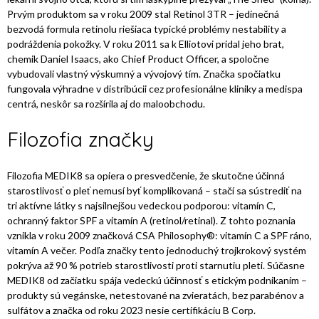
Prvým produktom sa v roku 2009 stal Retinol 3TR – jedinečná
bezvodá formula retinolu riešiaca typické problémy nestability a
podráždenia pokožky. V roku 2011 sa k Elliotovi pridal jeho brat,
chemik Daniel Isaacs, ako Chief Product Officer, a spoločne
vybudovali vlastný výskumný a vývojový tím. Značka spočiatku
fungovala výhradne v distribúcii cez profesionálne kliniky a medispa
centrá, neskôr sa rozšírila aj do maloobchodu.
Filozofia značky
Filozofia MEDIK8 sa opiera o presvedčenie, že skutočne účinná
starostlivosť o pleť nemusí byť komplikovaná – stačí sa sústrediť na
tri aktívne látky s najsilnejšou vedeckou podporou: vitamín C,
ochranný faktor SPF a vitamín A (retinol/retinal). Z tohto poznania
vznikla v roku 2009 značková CSA Philosophy®: vitamín C a SPF ráno,
vitamín A večer. Podľa značky tento jednoduchý trojkrokový systém
pokrýva až 90 % potrieb starostlivosti proti starnutiu pleti. Súčasne
MEDIK8 od začiatku spája vedeckú účinnosť s etickým podnikaním –
produkty sú vegánske, netestované na zvieratách, bez parabénov a
sulfátov a značka od roku 2023 nesie certifikáciu B Corp.