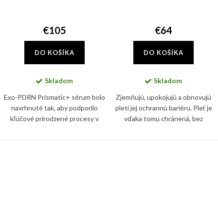
€105
€64
DO KOŠÍKA
DO KOŠÍKA
Skladom
Skladom
Exo-PDRN Prismatic+ sérum bolo
Zjemňujú, upokojujú a obnovujú
navrhnuté tak, aby podporilo
pleti jej ochrannú bariéru. Pleť je
kľúčové prirodzené procesy v
vďaka tomu chránená, bez
pleti, pomohlo jej navrátiť
podráždenia či začervenania a
viditeľnú vitalitu, zjemnilo tón aj
zároveň pružná a spevnená.
textúru, zvýšilo jas a...