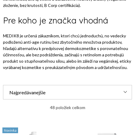
zloženie, bez krutosti, B Corp certifikácia).
Pre koho je značka vhodná
MEDIK8 je určená zákazníkom, ktorí chcú jednoduchú, no vedecky
podloženú anti-age rutinu bez zbytočného množstva produktov,
hľadajú alternatívu k predpisovej dermokozmetike s porovnateľnou
účinnosťou, ale bez podráždenia, začínajú s retinolom a potrebujú
produkt so stupňovateľnou silou, alebo im záleží na vegánskej, eticky
vyrábanej kozmetike s preukázateľným pôvodom a udržateľnosťou.
R
Najpredávanejšie
a
Najlacnejšie
d
48
položiek celkom
e
Najdrahšie
V
n
Novinka
ý