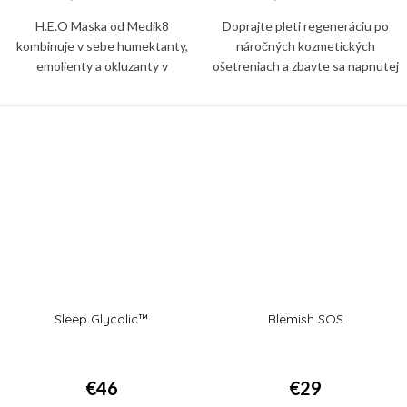
H.E.O Maska od Medik8
Doprajte pleti regeneráciu po
kombinuje v sebe humektanty,
náročných kozmetických
emolienty a okluzanty v
ošetreniach a zbavte sa napnutej
optimalizovanom pomere pre
či nadmerne suchej pleti so
synergickú hydratačnú silu.
šupinkami vďaka pleťovej maske
Sleep Glycolic™
Blemish SOS
€46
€29