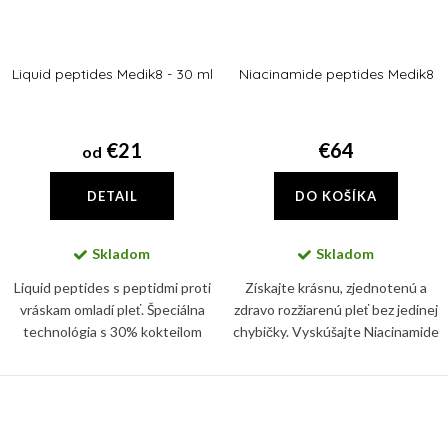
Liquid peptides Medik8 - 30 ml
Niacinamide peptides Medik8
€21
€64
od
DETAIL
DO KOŠÍKA
Skladom
Skladom
Liquid peptides s peptidmi proti
Získajte krásnu, zjednotenú a
vráskam omladí pleť. Špeciálna
zdravo rozžiarenú pleť bez jedinej
technológia s 30% kokteilom
chybičky. Vyskúšajte Niacinamide
peptidov redukuje vrásky a
Peptides s obsahom 10%
zabráni ich ďalšiemu formovaniu.
Niacinamídu.