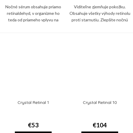
Nočné sérum obsahuje priamo
Viditeľne zjemňuje pokožku.
retinaldehyd, v organizme ho
Obsahuje všetky výhody retinolu
teda od priameho vplyvu na
proti starnutiu. Zlepšite nočnú
kožné bunky delí iba jediný krok,
starostlivosť o pokožku. Redukcia
nie dva ako v prípade retinolu.
jemných vrások už za 4 týždne,
Crystal Retinal 1
Crystal Retinal 10
€53
€104