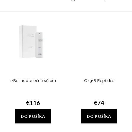
prebiotiká.
Tetra, ktoré obsahuje sieť
antioxidantov vo forme vitamínu
C a vitamínu E. Tie...
r-Retinoate očné sérum
Oxy-R Peptides
€116
€74
DO KOŠÍKA
DO KOŠÍKA