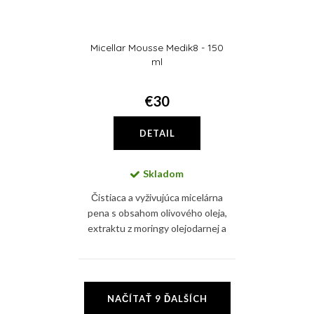
Micellar Mousse Medik8 - 150
ml
€30
DETAIL
Skladom
Čistiaca a vyživujúca micelárna
pena s obsahom olivového oleja,
extraktu z moringy olejodarnej a
glycerínu pleť hydratuje,
upokojuje a zároveň zbavuje
nečistôt i mejkapu
O
NAČÍTAŤ 9 ĎALŠÍCH
v