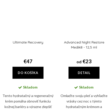
Ultimate Recovery
Advanced Night Restore
Medik8 - 12,5 ml
€47
€23
od
DO KOŠÍKA
DETAIL
Skladom
Skladom
Tento hydratačný a regeneračný
Omlaďte svoju pleť a vyhľaďte
krém pomáha obnoviť funkciu
vrásky cez noc s týmto
kožnej bariéry a výrazne zlepšiť
hydratačným krémom a