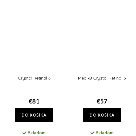
vzhľad kože. Obsiahnutý alantoín
prebúdzajte sa každé ráno so
podporuje syntézu kolagénu v
sviežou, žiarivou a rozjasnenou
pokožke, redukuje...
pleťou.
Crystal Retinal 6
Medik8 Crystal Retinal 3
€81
€57
DO KOŠÍKA
DO KOŠÍKA
Skladom
Skladom