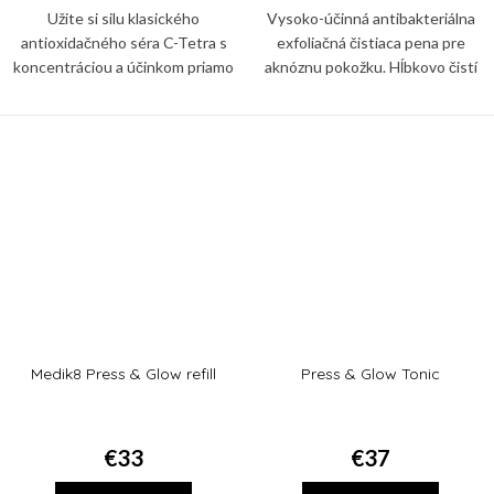
Užite si silu klasického
Vysoko-účinná antibakteriálna
antioxidačného séra C-Tetra s
exfoliačná čistiaca pena pre
koncentráciou a účinkom priamo
aknóznu pokožku. Hĺbkovo čistí
cieleným na oblasť očného okolia.
póry, napomáha redukovať
prejavy akné a znižuje tvorbu
mazu.
Medik8 Press & Glow refill
Press & Glow Tonic
€33
€37