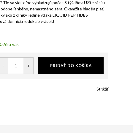
 Tie sa viditeľne vyhladzujú počas 8 týždňov. Užite si silu
 podobe ľahkého, nemastného séra. Okamžite hladšia pleť,
dky ako z kliniky, jedine vďaka LIQUID PEPTIDES
á definícia redukcie vrások!
2026
PRIDAŤ DO KOŠÍKA
Strážiť