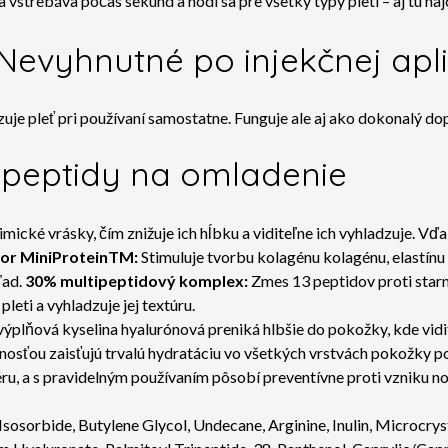
trebáva počas sekúnd a hodí sa pre všetky typy pleti – aj tú najci
Nevyhnutné po injekčnej apli
leť pri používaní samostatne. Funguje ale aj ako dokonalý do
a peptidy na omladenie
mické vrásky, čím znižuje ich hĺbku a viditeľne ich vyhladzuje. 
or MiniProteinTM:
Stimuluje tvorbu kolagénu kolagénu, elastínu a
ľad.
30% multipeptidový komplex:
Zmes 13 peptidov proti star
eti a vyhladzuje jej textúru.
plňová kyselina hyalurónová preniká hlbšie do pokožky, kde vidit
tnosťou zaisťujú trvalú hydratáciu vo všetkých vrstvách pokožky p
ru, a s pravidelným používaním pôsobí preventívne proti vzniku n
sosorbide, Butylene Glycol, Undecane, Arginine, Inulin, Microcryst