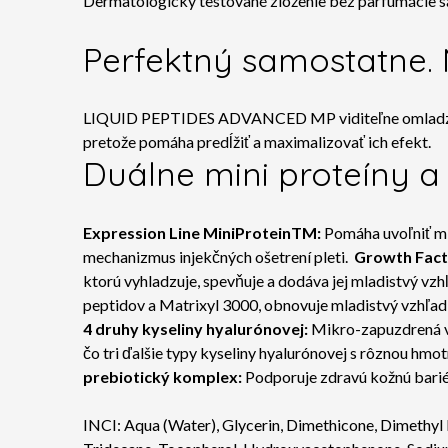
Dermatologicky testované zloženie bez parfumácie sa vs
Perfektný samostatne. 
LIQUID PEPTIDES ADVANCED MP viditeľne omladzuje p
pretože pomáha predĺžiť a maximalizovať ich efekt.
Duálne mini proteíny 
Expression Line MiniProteinTM:
Pomáha uvoľniť mi
mechanizmus injekčných ošetrení pleti.
Growth Fact
ktorú vyhladzuje, spevňuje a dodáva jej mladistvý vzh
peptidov a Matrixyl 3000, obnovuje mladistvý vzhľad pl
4 druhy kyseliny hyalurónovej:
Mikro-zapuzdrená vý
čo tri ďalšie typy kyseliny hyalurónovej s rôznou hmo
prebiotický komplex:
Podporuje zdravú kožnú barié
INCI:
Aqua (Water), Glycerin, Dimethicone, Dimethyl I