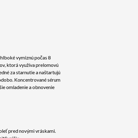
 hlboké vymiznú počas 8
v, ktorá využíva prelomovú
dné za starnutie a naštartujú
dlhodobo. Koncentrované sérum
šie omladenie a obnovenie
i pleť pred novými vráskami.