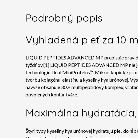
Podrobný popis
Vyhladená pleť za 10 m
LIQUID PEPTIDES ADVANCED MP prepisuje pravidlá an
týždňov.[1] LIQUID PEPTIDES ADVANCED MP nie je le
technológiu Dual MiniProteins™. Mikroskopické proteí
tvorbu kolagénu, elastínu a kyseliny hyalurónovej. V
navyše obsahuje 30% multipeptidový komplex, vrátan
povolených kontúr tváre.
Maximálna hydratácia
Štyri typy kyseliny hyalurónovej hydratujú pleť do hĺb