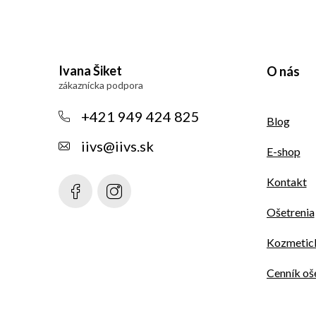
Z
á
Ivana Šiket
O nás
p
ä
+421 949 424 825
Blog
t
iivs
@
iivs.sk
E-shop
i
Kontakt
e
Ošetrenia
Kozmetick
Cenník oš