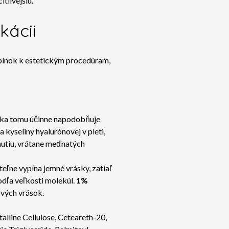
tlivejšiu.
kácii
plnok k estetickým procedúram,
Vďaka tomu účinne napodobňuje
 kyseliny hyalurónovej v pleti,
nutiu, vrátane meďnatých
eľne vypína jemné vrásky, zatiaľ
odľa veľkosti molekúl.
1%
ových vrások.
alline Cellulose, Ceteareth-20,