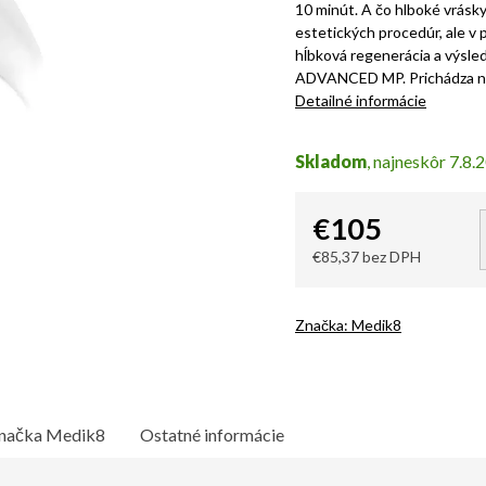
10 minút. A čo hlboké vrásky?
estetických procedúr, ale v
hĺbková regenerácia a výsle
ADVANCED MP. Prichádza nov
Detailné informácie
Skladom
7.8.
€105
€85,37 bez DPH
Jednotková
cena:
Značka:
Medik8
načka
Medik8
Ostatné informácie