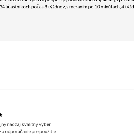
4 účastníkoch počas 8 týždňov, s meraním po 10 minútach, 4 týžd
jný naozaj kvalitný výber
 a odporúčanie pre použitie