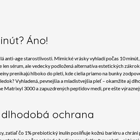
inút? Áno!
ti-age starostlivosti. Mimické vrásky vyhladí počas 10 minút,
n sérum, ale vedecky podložená alternatíva estetických zákroko
ny prenikajú hlboko do pleti, kde cielia priamo na bunky zodpove
ýsledok? Vyhladená, pevnejšia a mladistvejšia pleť – okamžite aj 
e Matrixyl 3000 a zapuzdrených peptidov medi, pre ešte výraznej
, dlhodobá ochrana
ky, zatiaľ čo 1% prebiotický inulín posilňuje kožnú bariéru a chrán