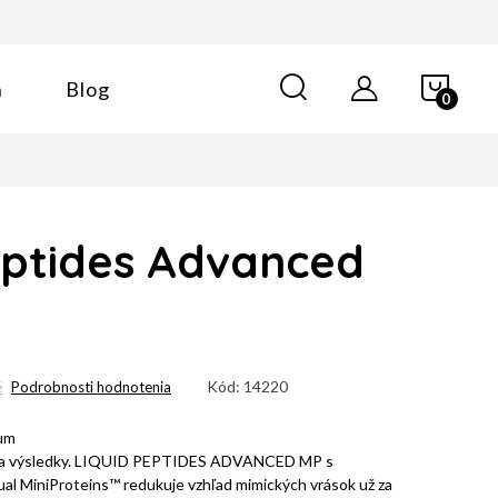
NÁK
n
Blog
KOŠÍ
eptides Advanced
Kód:
14220
é
Podrobnosti hodnotenia
um
 na výsledky. LIQUID PEPTIDES ADVANCED MP s
al MiniProteins™ redukuje vzhľad mimických vrások už za