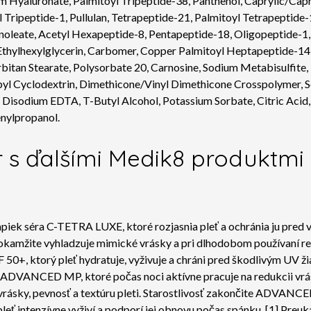
Hyaluronate, Palmitoyl Tripeptide-38, Panthenol, Caprylic/Capri
 Tripeptide-1, Pullulan, Tetrapeptide-21, Palmitoyl Tetrapeptide-
oleate, Acetyl Hexapeptide-8, Pentapeptide-18, Oligopeptide-1, 
 Ethylhexylglycerin, Carbomer, Copper Palmitoyl Heptapeptide-14
itan Stearate, Polysorbate 20, Carnosine, Sodium Metabisulfite, D
opyl Cyclodextrin, Dimethicone/Vinyl Dimethicone Crosspolymer,
, Disodium EDTA, T-Butyl Alcohol, Potassium Sorbate, Citric Acid, 
enylpropanol.
 s ďalšími Medik8 produktmi 
vapiek séra C-TETRA LUXE, ktoré rozjasnia pleť a ochránia ju pred
žite vyhladzuje mimické vrásky a pri dlhodobom používaní redu
torý pleť hydratuje, vyživuje a chráni pred škodlivým UV žia
S ADVANCED MP, ktoré počas noci aktívne pracuje na redukcii v
na vrásky, pevnosť a textúru pleti. Starostlivosť zakončite ADV
 intenzívne vyživí a podporí jej obnovu počas spánku.
[1] Preuk