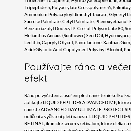
Tridecane, Tocopherol, Hydroxyacetophenone, Sodium 
Tripeptide-5, Polyacrylate Crosspolymer-6, Palmitoyl
Ammonium Polyacryloyldimethyl Taurate, Glyceryl Lin
Sucrose Palmitate, Cetyl Palmitate, Phenoxyethanol,
Benzotriazolyl Dodecyl P-Cresol, Polysorbate 80, Sorb
Helianthus Annuus (Sunflower) Seed Oil, Hydroxypr
Lecithin, Caprylyl Glycol, Pantolactone, Xanthan Gum
Acid/Glycolic Acid Copolymer, Polyvinyl Alcohol, Ph
Používajte ráno a večer
efekt
Ráno po vyčistení a osušení pleti naneste niekoľko k
aplikujte LIQUID PEPTIDES ADVANCED MP, ktoré okam
naneste ADVANCED DAY ULTIMATE PROTECT SPF 50+, k
odlíčení a vyčistení pleti naneste LLIQUID PEPTIDE
RETINAL, ikonické sérum s retinalom, ktoré cielia 
regeneračným ceramidovým nočným krémom, ktorý pleť