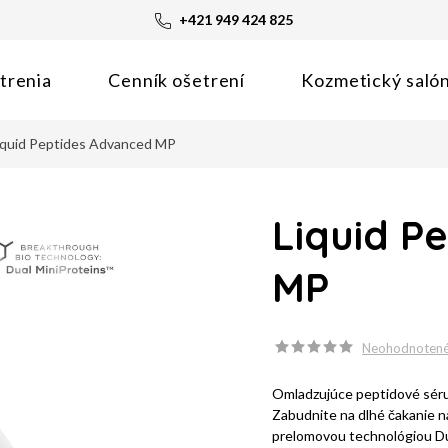
+421 949 424 825
trenia
Cenník ošetrení
Kozmetický saló
iquid Peptides Advanced MP
Liquid P
MP
Neohodnoten
Omladzujúce peptidové sér
Zabudnite na dlhé čakanie
prelomovou technológiou Du