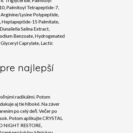
c Triglyceride, Palmitoyl
10, Palmitoyl Tetrapeptide-7,
Arginine/Lysine Polypeptide,
, Heptapeptide-15 Palmitate,
unaliella Salina Extract,
 Sodium Benzoate, Hydrogenated
Glyceryl Caprylate, Lactic
pre najlepší
 voľnými radikálmi. Potom
kuje aj tie hlboké. Na záver
rením po celý deň.
Večer po
rások. Potom aplikujte CRYSTAL
ANCED NIGHT RESTORE,
ázané nezávislou klinickou