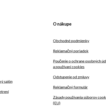
O nákupe
Obchodné podmienky
Reklamačný poriadok
Poučenie o ochrane osobných úd
a používaní cookies
Odstupenie od zmluvy
ý salón
Reklamačný formulár
etrení
Zásady používania súborov cook
(EU)