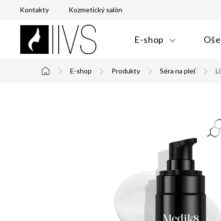
Prejsť
Kontakty
Kozmetický salón
na
obsah
E-shop
Oše
E-shop
Produkty
Séra na pleť
L
Domov