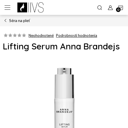
Prejsť
N
na
obsah
Séra na pleť
K
Neohodnotené
Podrobnosti hodnotenia
Lifting Serum Anna Brandejs