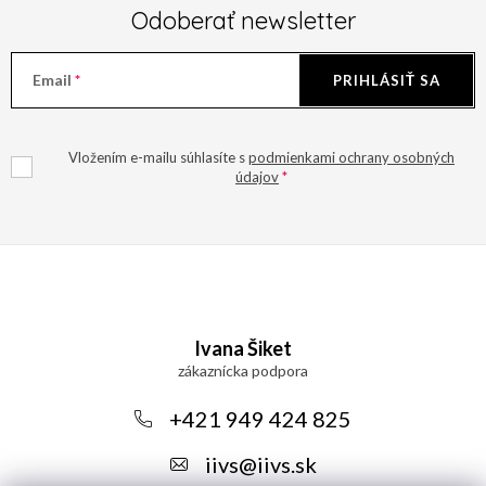
Odoberať newsletter
Email
PRIHLÁSIŤ SA
Vložením e-mailu súhlasíte s
podmienkami ochrany osobných
údajov
Z
á
Ivana Šiket
p
ä
+421 949 424 825
t
iivs
@
iivs.sk