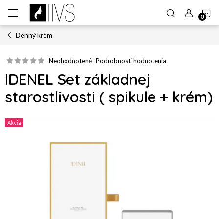
Prejsť
N
na
obsah
Denný krém
K
Neohodnotené
Podrobnosti hodnotenia
IDENEL Set základnej
starostlivosti ( spikule + krém)
Akcia