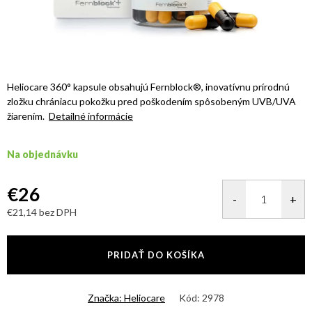
Heliocare 360° kapsule obsahujú Fernblock®, inovatívnu prírodnú
zložku chrániacu pokožku pred poškodením spôsobeným UVB/UVA
žiarením.
Detailné informácie
Na objednávku
€26
€21,14 bez DPH
Jednotková
cena:
PRIDAŤ DO KOŠÍKA
Značka:
Heliocare
Kód:
2978