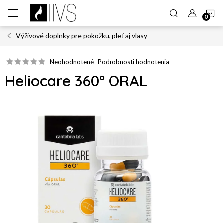
Prejsť
N
na
obsah
Výživové doplnky pre pokožku, pleť aj vlasy
K
Neohodnotené
Podrobnosti hodnotenia
Heliocare 360° ORAL