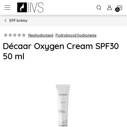
Prejsť
N
na
obsah
SPF krémy
K
Neohodnotené
Podrobnosti hodnotenia
Décaar Oxygen Cream SPF30
50 ml