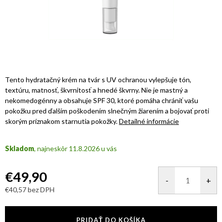
Tento hydratačný krém na tvár s UV ochranou vylepšuje tón,
textúru, matnosť, škvrnitosť a hnedé škvrny. Nie je mastný a
nekomedogénny a obsahuje SPF 30, ktoré pomáha chrániť vašu
pokožku pred ďalším poškodením slnečným žiarením a bojovať proti
skorým príznakom starnutia pokožky.
Detailné informácie
Skladom
11.8.2026
€49,90
€40,57 bez DPH
Jednotková
cena:
PRIDAŤ DO KOŠÍKA