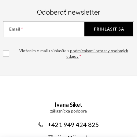
Odoberať newsletter
Email
PRIHLÁSIŤ SA
Vložením e-mailu súhlasíte s
podmienkami ochrany osobných
údajov
Z
á
Ivana Šiket
p
ä
+421 949 424 825
t