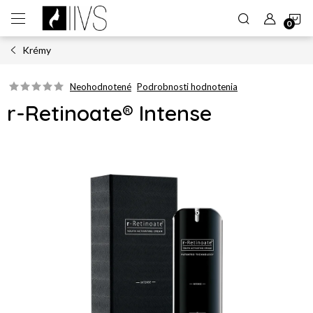
Prejsť
N
na
obsah
Krémy
K
Neohodnotené
Podrobnosti hodnotenia
r-Retinoate® Intense