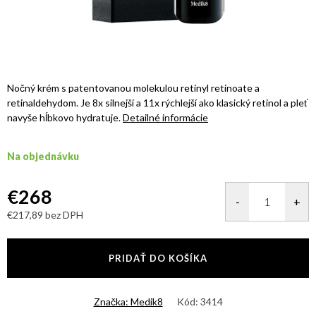
Nočný krém s patentovanou molekulou retinyl retinoate a
retinaldehydom. Je 8x silnejší a 11x rýchlejší ako klasický retinol a pleť
navyše hĺbkovo hydratuje.
Detailné informácie
Na objednávku
€268
€217,89 bez DPH
Jednotková
cena:
PRIDAŤ DO KOŠÍKA
Značka:
Medik8
Kód:
3414