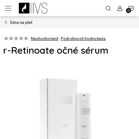
Prejsť
N
na
obsah
Séra na pleť
K
Neohodnotené
Podrobnosti hodnotenia
r-Retinoate očné sérum