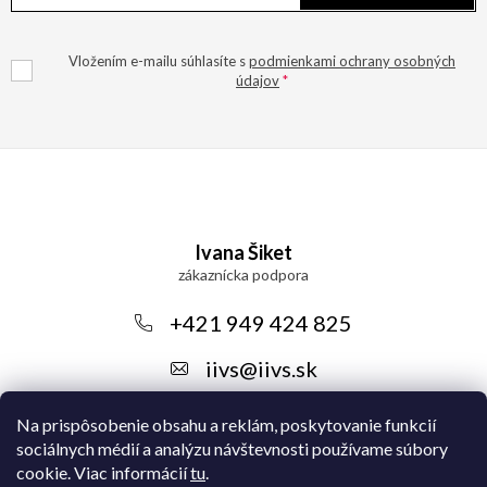
Vložením e-mailu súhlasíte s
podmienkami ochrany osobných
údajov
Z
á
Ivana Šiket
p
ä
+421 949 424 825
t
iivs
@
iivs.sk
i
e
Na prispôsobenie obsahu a reklám, poskytovanie funkcií
sociálnych médií a analýzu návštevnosti používame súbory
cookie. Viac informácií
tu
.