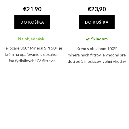
€21,90
€23,90
DO KOŠÍKA
DO KOŠÍKA
Na objednávku
Skladom
Heliocare 360° Mineral SPF50+ je
Krém s obsahom 100%
krém na opaľovanie s obsahom
minerálnych filtrov je vhodný pre
iba fyzikálnych UV filtrov a
deti od 3 mesiacov, veľmi vhodný
pokročilou fotoimunoprotekciou.
aj pre reaktívnu alebo atopickú
pokožku.