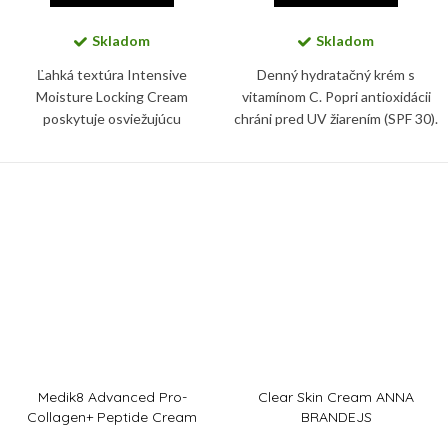
Skladom
Skladom
Ľahká textúra Intensive
Denný hydratačný krém s
Moisture Locking Cream
vitamínom C. Popri antioxidácii
poskytuje osviežujúcu
chráni pred UV žiarením (SPF 30).
hydratáciu, zatiaľ čo upokojujúce
Redukuje vrásky, nadmernú
zložky pomáhajú znižovať
pigmentáciu. Spevní a rozžiari pleť
podráždenie a podporujú zdravú
pokožku.
Medik8 Advanced Pro-
Clear Skin Cream ANNA
Collagen+ Peptide Cream
BRANDEJS