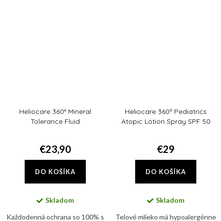
filtrami s jedinečnou fluidnou a...
Heliocare 360° Mineral
Heliocare 360º Pediatrics
Tolerance Fluid
Atopic Lotion Spray SPF 50
€23,90
€29
DO KOŠÍKA
DO KOŠÍKA
Skladom
Skladom
Každodenná ochrana so 100% s
Telové mlieko má hypoalergénne