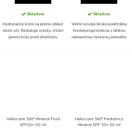
Skladom
Skladom
Hydratačný krém na jemnú oblasť
Veľmi vysoká širokospektrálna
okolo očí. Redukuje vrásky, chráni
fotoimunoprotekcia s ľahkou
jemnú kožu pred slnečným,
nemastnou textúrou jemného
infračerveným a modrým
mlieka na telo pre citlivú detskú
žiarením, aj pred znečistením a
pokožku.
glykáciou. Zbaví vás tiež...
Heliocare 360° Mineral Fluid
Heliocare 360° Pediatrics
SPF50+ 50 ml
Mineral SPF 50+ 50 ml