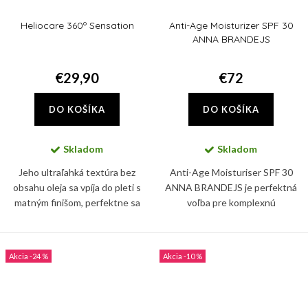
Heliocare 360º Sensation
Anti-Age Moisturizer SPF 30
ANNA BRANDEJS
€29,90
€72
DO KOŠÍKA
DO KOŠÍKA
Skladom
Skladom
Jeho ultraľahká textúra bez
Anti-Age Moisturiser SPF 30
obsahu oleja sa vpíja do pleti s
ANNA BRANDEJS je perfektná
matným finišom, perfektne sa
voľba pre komplexnú
hodí pod make-up. Ideálny na
starostlivosť o pleť. V zložení
každodenné používanie a všetky
nájdete i ceramidy a skvalán,
odtiene pokožky.
ktoré posilňujú prirodzenú
-24 %
-10 %
bariéru...