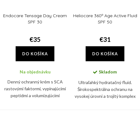
Endocare Tensage Day Cream
Heliocare 360º Age Active Fluid
SPF 30
SPF 50
€35
€31
DO KOŠÍKA
DO KOŠÍKA
Na objednávku
Skladom
Denný ochranný krém s SCA
Ultraľahký hydratačný fluid.
rastovými faktormi, vypínajúcimi
Širokospektrálna ochranu na
peptidmi a volumizujúcimi
vysokej úrovni a trojitý komplex
aktívnymi látkami, ktoré
proti starnutiu. Pomáha
podporujú tvorbu kolagénu a
predchádzať viditeľným známkam
zvyšujú dermálnu hustotu
starnutia.