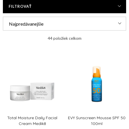
FILTROVAŤ
R
Najpredávanejšie
a
Najlacnejšie
d
44
položiek celkom
e
Najdrahšie
V
n
ý
Abecedne
i
p
e
i
p
s
r
p
o
r
d
Total Moisture Daily Facial
EVY Sunscreen Mousse SPF 50
o
u
Cream Medik8
100ml