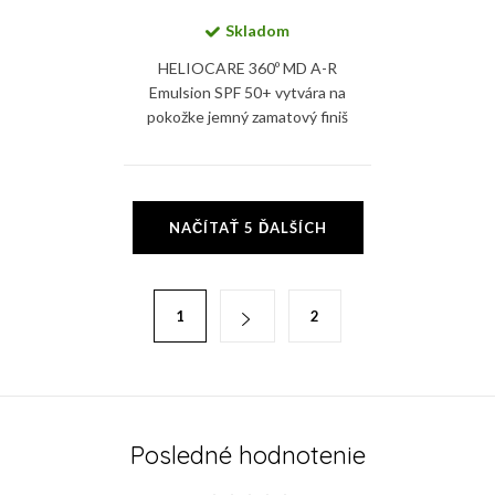
Skladom
HELIOCARE 360º MD A-R
Emulsion SPF 50+ vytvára na
pokožke jemný zamatový finiš
ktorý chráni pleť pred UVA, UVB,
viditeľným, IR-A žiarením a
modrým svetlom.
O
NAČÍTAŤ 5 ĎALŠÍCH
v
l
á
S
1
2
d
t
a
r
c
á
i
n
e
k
Posledné hodnotenie
p
o