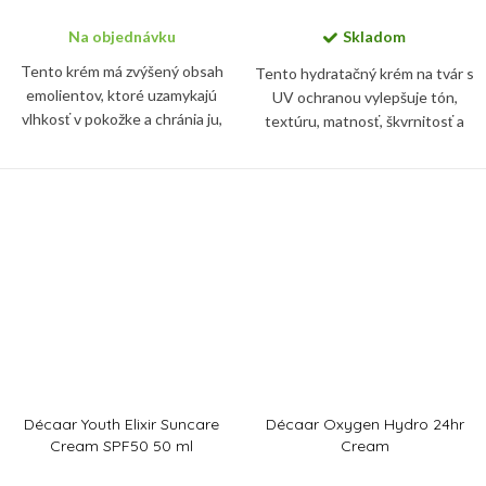
Na objednávku
Skladom
Tento krém má zvýšený obsah
Tento hydratačný krém na tvár s
emolientov, ktoré uzamykajú
UV ochranou vylepšuje tón,
vlhkosť v pokožke a chránia ju,
textúru, matnosť, škvrnitosť a
keď teploty klesnú, a
hnedé škvrny. Nie je mastný a
zanechávajú ju jemnú a zdravou.
nekomedogénny a obsahuje SPF
30, ktoré pomáha chrániť...
Décaar Youth Elixir Suncare
Décaar Oxygen Hydro 24hr
Cream SPF50 50 ml
Cream