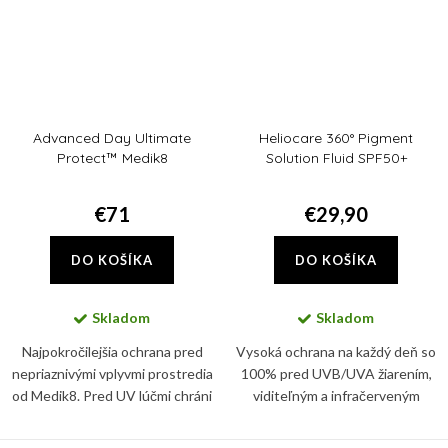
Advanced Day Ultimate
Heliocare 360° Pigment
Protect™ Medik8
Solution Fluid SPF50+
€71
€29,90
DO KOŠÍKA
DO KOŠÍKA
Skladom
Skladom
Najpokročilejšia ochrana pred
Vysoká ochrana na každý deň so
nepriaznivými vplyvmi prostredia
100% pred UVB/UVA žiarením,
od Medik8. Pred UV lúčmi chráni
viditeľným a infračerveným
tento denný krém vďaka SPF 50+
svetlom. Pokožku chráni
a PA ++++.
BioShield systém s minerálnymi