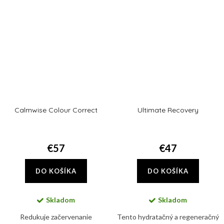
IR-A žiarením a tzv. viditeľným...
predchádzať starnutiu pleti a
vzniku jej...
Calmwise Colour Correct
Ultimate Recovery
€57
€47
DO KOŠÍKA
DO KOŠÍKA
Skladom
Skladom
Redukuje začervenanie
Tento hydratačný a regeneračný