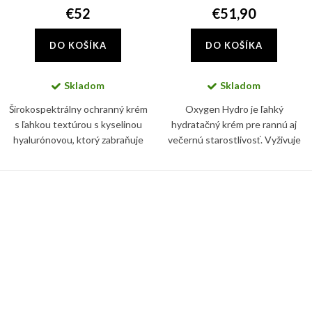
€52
€51,90
DO KOŠÍKA
DO KOŠÍKA
Skladom
Skladom
Širokospektrálny ochranný krém
Oxygen Hydro je ľahký
s ľahkou textúrou s kyselinou
hydratačný krém pre rannú aj
hyalurónovou, ktorý zabraňuje
večernú starostlivosť. Vyživuje
fotostarnutiu, poškodeniu
pleť a zanecháva ju jemnú,
bunkových membrán a chráni
vyhladenú a hĺbkovo
pokožku pred modrým svetlom.
hydratovanú.