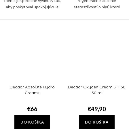
Idenel je špeciálne vyvinutý tak,
regeneračné zloženie
aby poskytoval upokojujúcu a
starostlivosti o pleť, ktoré
regeneračnú starostlivosť o
využíva epigenetickú filozofiu na
pokožku, ktorá prešla
okamžité zvýšenie starnutia pleti.
procedúrami spikulami. Tento...
Décaar Absolute Hydro
Décaar Oxygen Cream SPF30
Cream+
50 ml
€66
€49,90
DO KOŠÍKA
DO KOŠÍKA