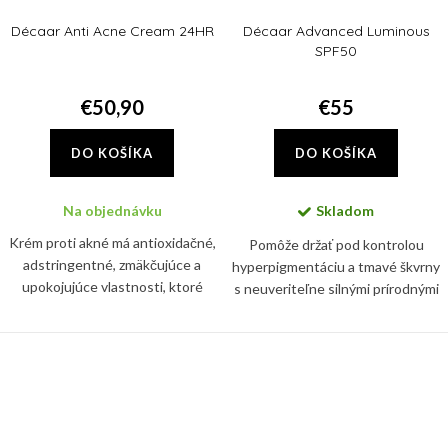
Décaar Anti Acne Cream 24HR
Décaar Advanced Luminous
SPF50
€50,90
€55
DO KOŠÍKA
DO KOŠÍKA
Na objednávku
Skladom
Krém proti akné má antioxidačné,
Pomôže držať pod kontrolou
adstringentné, zmäkčujúce a
hyperpigmentáciu a tmavé škvrny
upokojujúce vlastnosti, ktoré
s neuveriteľne silnými prírodnými
pôsobia synergicky pri liečbe
látkami. Znižuje viditeľnosť
akné. Krém tiež zmierňuje pálenie
nedostatkov, ktoré spôsobujú
a svrbenie spojené s...
matnú pokožku, pričom...