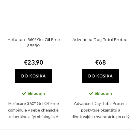
Heliocare 360° Gel Oil Free
Advanced Day Total Protect
SPF50
€23,90
€68
DO KOŠÍKA
DO KOŠÍKA
Skladom
Skladom
Heliocare 360° Gel Oil Free
Advanced Day Total Protect
kombinuje v sebe chemické,
poskytuje okamžitú a
minerálne a fytobiologické
dlhotrvajúcu hydratáciu po celý
ochranné filtre. Chráni tak pleť
deň, silná širokospektrálny UVA a
pred UVA a UVB žiarením i pred
UVB ochrana pomáha