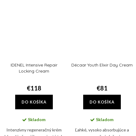
omladenie pokožky.
IDENEL Intensive Repair
Décaar Youth Elixir Day Cream
Locking Cream
€118
€81
DO KOŠÍKA
DO KOŠÍKA
Skladom
Skladom
Intenzívny regeneračný krém
Ľahké, vysoko absorbujúce a