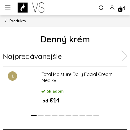
Prejsť
N
na
obsah
Produkty
K
Denný krém
Najpredávanejšie
Total Moisture Daily Facial Cream
Medik8
Skladom
€14
od