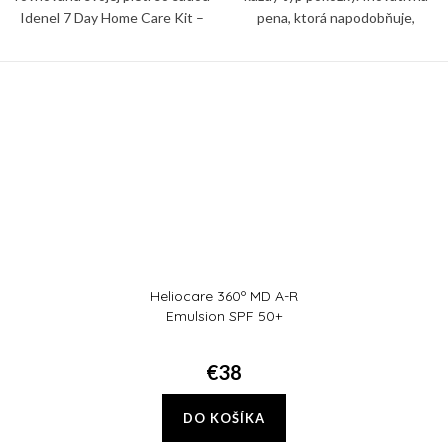
Idenel 7 Day Home Care Kit –
pena, ktorá napodobňuje,
kompletným, vedecky
podporuje a posilňuje prirodzenú
podloženým systémom
ochrannú bariéru pokožky.
starostlivosti o pleť, ktorý je
navrhnutý tak, aby...
Heliocare 360º MD A-R
Emulsion SPF 50+
€38
DO KOŠÍKA