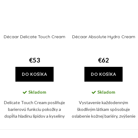
Décaar Delicate Touch Cream
Décaar Absolute Hydro Cream
€53
€62
DO KOŠÍKA
DO KOŠÍKA
Skladom
Skladom
Delicate Touch Cream posilňuje
Vystavenie každodenným
barierovú funkciu pokožky a
škodlivým látkam spôsobuje
dopĺňa hladinu lipidov a kyseliny
oslabenie kožnej bariéry, zvýšenie
hyalurónovej v pokožke,
každodennej straty vody, lipidov,
zmierňuje suchosť a zjemňuje
vitamínov a kyseliny
výskyt jemných vrások.
hyalurónovej. Absolute Hydro