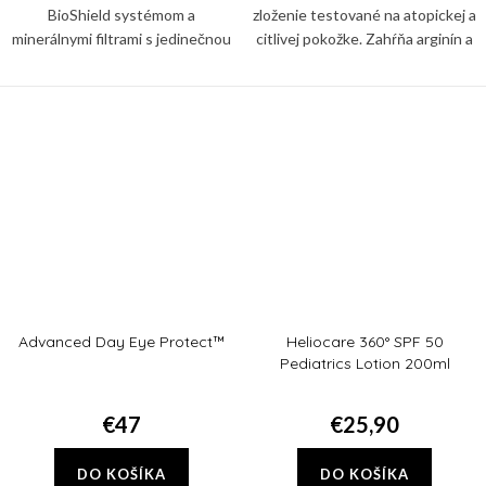
BioShield systémom a
zloženie testované na atopickej a
minerálnymi filtrami s jedinečnou
citlivej pokožke. Zahŕňa arginín a
fluidnou a transparentnou
glycerín, ktoré pomáhajú
textúrou. Chránia pred UVB/UVA
hydratovať a udržiavať zdravú
žiarením, viditeľným a
bariérovú funkciu...
infračerveným...
Advanced Day Eye Protect™
Heliocare 360° SPF 50
Pediatrics Lotion 200ml
€47
€25,90
DO KOŠÍKA
DO KOŠÍKA