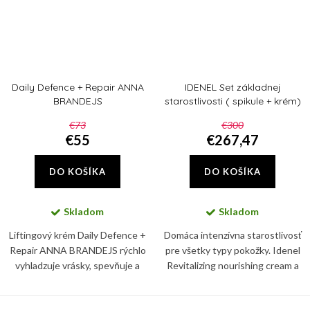
Daily Defence + Repair ANNA
IDENEL Set základnej
BRANDEJS
starostlivosti ( spikule + krém)
€73
€300
€55
€267,47
DO KOŠÍKA
DO KOŠÍKA
Skladom
Skladom
Liftingový krém Daily Defence +
Domáca intenzívna starostlivosť
Repair ANNA BRANDEJS rýchlo
pre všetky typy pokožky. Idenel
vyhladzuje vrásky, spevňuje a
Revitalizing nourishing cream a
rozžiaruje pleť, ktorú navyše
IDENEL Intensive Repair Locking
dokonale hydratuje.
Cream zaručia viditeľné