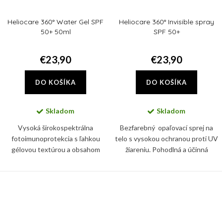
Heliocare 360° Water Gel SPF
Heliocare 360° Invisible spray
50+ 50ml
SPF 50+
€23,90
€23,90
DO KOŠÍKA
DO KOŠÍKA
Skladom
Skladom
Vysoká širokospektrálna
Bezfarebný opaľovací sprej na
fotoimunoprotekcia s ľahkou
telo s vysokou ochranou proti UV
gélovou textúrou a obsahom
žiareniu. Pohodlná a účinná
hyaluronátu sodného.
aplikácia na mokrú pokožku vďaka
zloženiu Wet Skin.