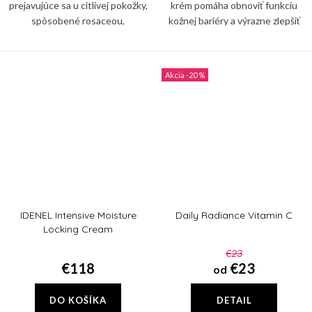
prejavujúce sa u citlivej pokožky,
krém pomáha obnoviť funkciu
spôsobené rosaceou,
kožnej bariéry a výrazne zlepšiť
hormonálnymi zmenami,
vzhľad kože. Obsiahnutý alantoín
poškodením kapilár. Súčasne
podporuje syntézu kolagénu v
znižuje pocit pálenia a
pokožke, redukuje...
-20 %
precitlivenosti pokožky
IDENEL Intensive Moisture
Daily Radiance Vitamin C
Locking Cream
€23
€118
€23
od
DO KOŠÍKA
DETAIL