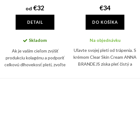
€32
€34
od
DETAIL
DO KOŠÍKA
Skladom
Na objednávku
Uľavte svojej pleti od trápenia. S
Ak je vaším cieľom zvýšiť
krémom Clear Skin Cream ANNA
produkciu kolagénu a podporiť
BRANDEJS získa pleť čistý a
celkovú dlhovekosť pleti, zvoľte
zjednotený vzhľad. Špeciálne
si krém Advanced Pro-Collagen+
zloženie krému reguluje
Peptide. Je odborne vyvinutý tak,
produkciu kožného mazu a...
aby sa zamerali na...