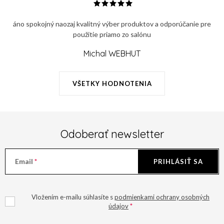
r
v
v
a
áno spokojný naozaj kvalitný výber produktov a odporúčanie pre
k
n
použitie priamo zo salónu
y
i
v
Michal WEBHUT
e
ý
p
VŠETKY HODNOTENIA
i
s
u
Odoberať newsletter
Email
PRIHLÁSIŤ SA
Vložením e-mailu súhlasíte s
podmienkami ochrany osobných
údajov