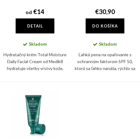
d
k
u
€14
€30,90
od
t
k
o
DETAIL
DO KOŠÍKA
t
v
o
Skladom
Skladom
v
Hydratačný krém Total Moisture
Ľahká pena na opaľovanie s
Daily Facial Cream od Medik8
ochranným faktorom SPF 50,
hydratuje všetky vrstvy kože,
ktorá sa ľahko nanáša, rýchlo sa
posilňuje fungovanie kožnej
vstrebáva a nikdy nie je lepkavá
bariéry a podporuje zdravý
ani mastná.
mikróbiom pleti. Používajte ho...