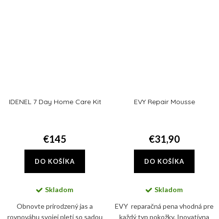
Cream...
IDENEL 7 Day Home Care Kit
EVY Repair Mousse
€145
€31,90
DO KOŠÍKA
DO KOŠÍKA
Skladom
Skladom
Obnovte prirodzený jas a
EVY reparačná pena vhodná pre
rovnováhu svojej pleti so sadou
každý typ pokožky. Inovatívna