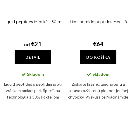
Liquid peptides Medik8 - 30 ml
Niacinamide peptides Medik8
€21
€64
od
DETAIL
DO KOŠÍKA
Skladom
Skladom
Liquid peptides s peptidmi proti
Získajte krásnu, zjednotenú a
vráskam omladí pleť. Špeciálna
zdravo rozžiarenú pleť bez jedinej
technológia s 30% kokteilom
chybičky. Vyskúšajte Niacinamide
peptidov redukuje vrásky a
Peptides s obsahom 10%
zabráni ich ďalšiemu formovaniu.
Niacinamídu.