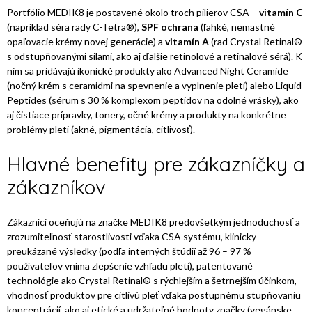
Portfólio MEDIK8 je postavené okolo troch pilierov CSA –
vitamín C
(napríklad séra rady C-Tetra®),
SPF ochrana
(ľahké, nemastné
opaľovacie krémy novej generácie) a
vitamín A
(rad Crystal Retinal®
s odstupňovanými silami, ako aj ďalšie retinolové a retinalové sérá). K
nim sa pridávajú ikonické produkty ako Advanced Night Ceramide
(nočný krém s ceramidmi na spevnenie a vyplnenie pleti) alebo Liquid
Peptides (sérum s 30 % komplexom peptidov na odolné vrásky), ako
aj čistiace prípravky, tonery, očné krémy a produkty na konkrétne
problémy pleti (akné, pigmentácia, citlivosť).
Hlavné benefity pre zákazníčky a
zákazníkov
Zákazníci oceňujú na značke MEDIK8 predovšetkým jednoduchosť a
zrozumiteľnosť starostlivosti vďaka CSA systému, klinicky
preukázané výsledky (podľa interných štúdií až 96 – 97 %
používateľov vníma zlepšenie vzhľadu pleti), patentované
technológie ako Crystal Retinal® s rýchlejším a šetrnejším účinkom,
vhodnosť produktov pre citlivú pleť vďaka postupnému stupňovaniu
koncentrácií, ako aj etické a udržateľné hodnoty značky (vegánske