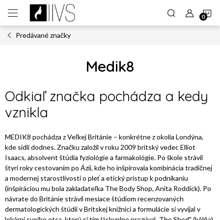
Prejsť
N
na
obsah
Predávané značky
K
Medik8
Odkiaľ značka pochádza a kedy
vznikla
MEDIK8 pochádza z Veľkej Británie – konkrétne z okolia Londýna,
kde sídli dodnes. Značku založil v roku 2009 britský vedec Elliot
Isaacs, absolvent štúdia fyziológie a farmakológie. Po škole strávil
štyri roky cestovaním po Ázii, kde ho inšpirovala kombinácia tradičnej
a modernej starostlivosti o pleť a etický prístup k podnikaniu
(inšpiráciou mu bola zakladateľka The Body Shop, Anita Roddick). Po
návrate do Británie strávil mesiace štúdiom recenzovaných
dermatologických štúdií v Britskej knižnici a formulácie si vyvíjal v
lekárni svojho otca, ktorú si tím láskyplne prezýval „The Shed" (kôlňa).