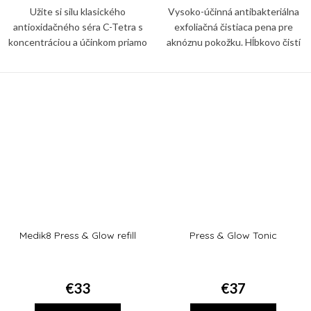
Užite si silu klasického
Vysoko-účinná antibakteriálna
antioxidačného séra C-Tetra s
exfoliačná čistiaca pena pre
koncentráciou a účinkom priamo
aknóznu pokožku. Hĺbkovo čistí
cieleným na oblasť očného okolia.
póry, napomáha redukovať
prejavy akné a znižuje tvorbu
mazu.
Medik8 Press & Glow refill
Press & Glow Tonic
€33
€37