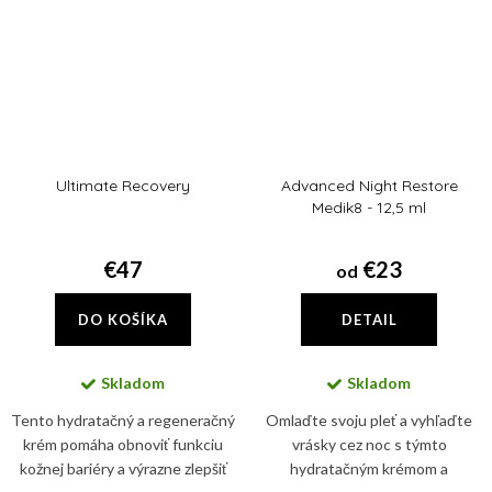
Ultimate Recovery
Advanced Night Restore
Medik8 - 12,5 ml
€47
€23
od
DO KOŠÍKA
DETAIL
Skladom
Skladom
Tento hydratačný a regeneračný
Omlaďte svoju pleť a vyhľaďte
krém pomáha obnoviť funkciu
vrásky cez noc s týmto
kožnej bariéry a výrazne zlepšiť
hydratačným krémom a