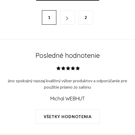
l
á
S
1
2
d
t
a
r
c
á
i
n
e
k
Posledné hodnotenie
p
o
r
v
v
a
áno spokojný naozaj kvalitný výber produktov a odporúčanie pre
k
n
použitie priamo zo salónu
y
i
v
Michal WEBHUT
e
ý
p
VŠETKY HODNOTENIA
i
s