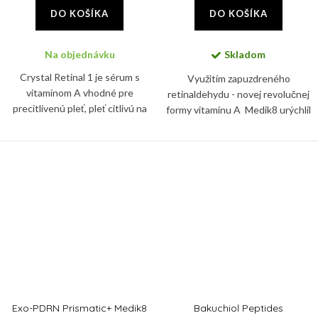
DO KOŠÍKA
DO KOŠÍKA
Na objednávku
Skladom
Crystal Retinal 1 je sérum s
Využitím zapuzdreného
vitamínom A vhodné pre
retinaldehydu - novej revolučnej
precitlivenú pleť, pleť citlivú na
formy vitamínu A Medik8 urýchlil
retinoidy a vhodné skrátka pre
proces vyhladzovania,
každého, kto má z aplikácie
zosvetľovania, spevňovania a
vitamínu A obavy.
znižovania tmavých škvŕn s...
Exo-PDRN Prismatic+ Medik8
Bakuchiol Peptides