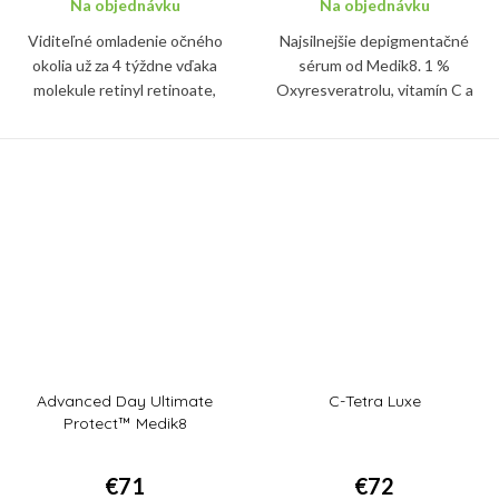
Na objednávku
Na objednávku
Viditeľné omladenie očného
Najsilnejšie depigmentačné
okolia už za 4 týždne vďaka
sérum od Medik8. 1 %
molekule retinyl retinoate,
Oxyresveratrolu, vitamín C a
najúčinnejšej forme vitamínu A.
dvojica rozjasňujúcich peptidov
Sérum spevní pleť a vypne vrásky
vás zbaví nadmernej pigmentácie,
okolo očí, zredukuje tiež...
melazmy a tmavých fliačikov na
pleti.
Advanced Day Ultimate
C-Tetra Luxe
Protect™ Medik8
€71
€72