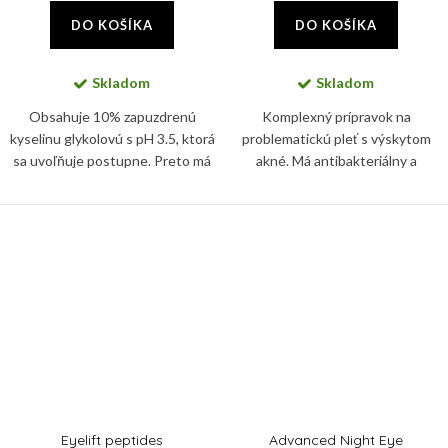
DO KOŠÍKA
DO KOŠÍKA
Skladom
Skladom
Obsahuje 10% zapuzdrenú
Komplexný prípravok na
kyselinu glykolovú s pH 3.5, ktorá
problematickú pleť s výskytom
sa uvoľňuje postupne. Preto má
akné. Má antibakteriálny a
peeling napriek silnému účinku
protizápalový účinok, reguluje
nízky iritačný potencionál.
tvorbu kožného mazu a
sčervenanie pokožky.
Eyelift peptides
Advanced Night Eye