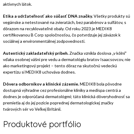
aktívnych látok.
Etika a udržateľnosť ako súčasť DNA značky.
Všetky produkty sú
vegánske a netestované na zvieratách, bez parabénov a sulfátov, s
dôrazom na recyklovateľné obaly. Od roku 2023 je MEDIK8
certifikovanou B Corp spoločnosťou, čo potvrdzuje jej záväzok k
sociálnej a environmentálnej zodpovednosti.
Autentický zakladateľský príbeh.
Značka vznikla doslova „v kôlni"
vďaka osobnej vášni pre vedu a dermatológiu bratov Isaacsovcov, nie
ako marketingový projekt – tento dôraz na skutočnú vedeckú
expertízu si MEDIK8 uchováva dodnes.
Dôvera odborníkov a klinické zázemie.
MEDIK8 bola pôvodne
dostupná výhradne cez profesionálne kliniky a medispa centrá a
dodnes je odporúčaná dermatológmi; táto klinická dôveryhodnosť sa
premietla aj do jej pozície poprednej dermatologickej značky
tvárových sér vo Veľkej Británii.
Produktové portfólio