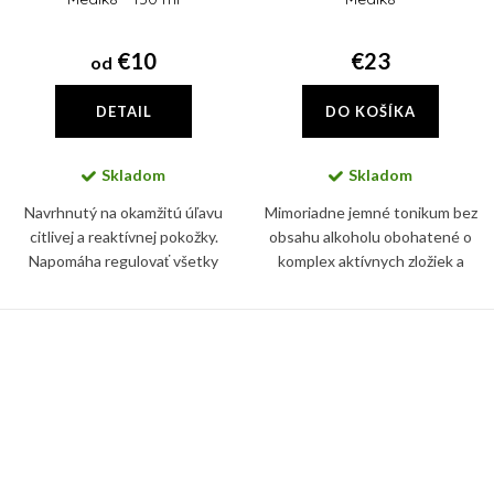
€10
€23
od
DETAIL
DO KOŠÍKA
Skladom
Skladom
Navrhnutý na okamžitú úľavu
Mimoriadne jemné tonikum bez
citlivej a reaktívnej pokožky.
obsahu alkoholu obohatené o
Napomáha regulovať všetky
komplex aktívnych zložiek a
nežiadúce prejavy začervenania
prebiotík čistí pleť od
pokožky a má vyrovnané pH.
prebytočného kožného mazu a
nečistôt.