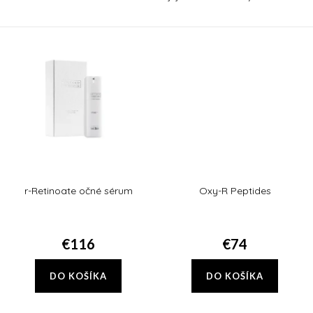
prebiotiká.
Tetra, ktoré obsahuje sieť
antioxidantov vo forme vitamínu
C a vitamínu E. Tie...
r-Retinoate očné sérum
Oxy-R Peptides
€116
€74
DO KOŠÍKA
DO KOŠÍKA