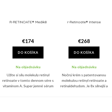
R-RETINOATE® Medik8
r-Retinoate® Intense
€174
€268
DO KOŠÍKA
DO KOŠÍKA
Na objednávku
Na objednávku
Užite si silu molekuly retinyl
Nočný krém s patentovanou
retinoate v tomto dennom sére s
molekulou retinyl retinoate a
vitamínom A. Super jemné sérum
retinaldehydom. Je 8x silnejší a
predstavuje prelom v anti-ageing
11x rýchlejší ako klasický retinol a
starostlivosti
pleť navyše hĺbkovo hydratuje.