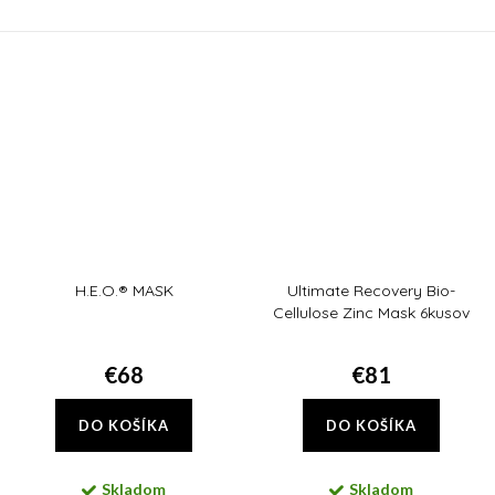
čierne bodky na nose a po celej
infračerveným a modrým
tvári. Trojitá sila exfoliácia vás ich
žiarením, aj pred znečistením a
zbaví!
glykáciou. Zbaví vás tiež...
H.E.O.® MASK
Ultimate Recovery Bio-
Cellulose Zinc Mask 6kusov
€68
€81
DO KOŠÍKA
DO KOŠÍKA
Skladom
Skladom