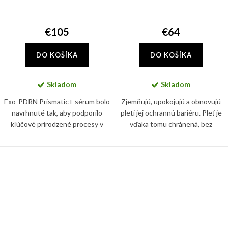
€105
€64
DO KOŠÍKA
DO KOŠÍKA
Skladom
Skladom
Exo-PDRN Prismatic+ sérum bolo
Zjemňujú, upokojujú a obnovujú
navrhnuté tak, aby podporilo
pleti jej ochrannú bariéru. Pleť je
kľúčové prirodzené procesy v
vďaka tomu chránená, bez
pleti, pomohlo jej navrátiť
podráždenia či začervenania a
viditeľnú vitalitu, zjemnilo tón aj
zároveň pružná a spevnená.
textúru, zvýšilo jas a...