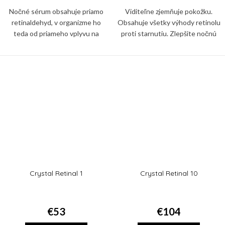
Nočné sérum obsahuje priamo
Viditeľne zjemňuje pokožku.
retinaldehyd, v organizme ho
Obsahuje všetky výhody retinolu
teda od priameho vplyvu na
proti starnutiu. Zlepšite nočnú
kožné bunky delí iba jediný krok,
starostlivosť o pokožku. Redukcia
nie dva ako v prípade retinolu.
jemných vrások už za 4 týždne,
Crystal Retinal 1
Crystal Retinal 10
€53
€104