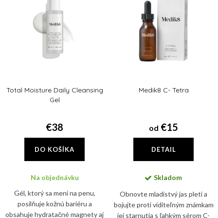
Abecedne
i
p
e
i
p
s
r
p
o
r
d
Total Moisture Daily Cleansing
Medik8 C- Tetra
o
u
Gel
d
k
u
€38
€15
od
t
k
o
DO KOŠÍKA
DETAIL
t
v
o
Na objednávku
Skladom
v
Gél, ktorý sa mení na penu,
Obnovte mladistvý jas pleti a
posilňuje kožnú bariéru a
bojujte proti viditeľným známkam
obsahuje hydratačné magnety aj
jej starnutia s ľahkým sérom C-