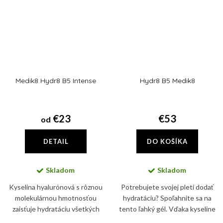
Medik8 Hydr8 B5 Intense
Hydr8 B5 Medik8
€23
€53
od
DETAIL
DO KOŠÍKA
Skladom
Skladom
Kyselina hyalurónová s rôznou
Potrebujete svojej pleti dodať
molekulárnou hmotnosťou
hydratáciu? Spoľahnite sa na
zaisťuje hydratáciu všetkých
tento ľahký gél. Vďaka kyseline
vrstiev kože. V najvyšších
hyalurónovej a kyseline