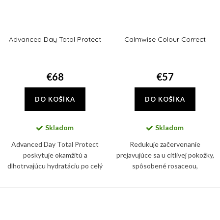
Advanced Day Total Protect
Calmwise Colour Correct
€68
€57
DO KOŠÍKA
DO KOŠÍKA
Skladom
Skladom
Advanced Day Total Protect
Redukuje začervenanie
poskytuje okamžitú a
prejavujúce sa u citlivej pokožky,
dlhotrvajúcu hydratáciu po celý
spôsobené rosaceou,
deň, silná širokospektrálny UVA a
hormonálnymi zmenami,
UVB ochrana pomáha
poškodením kapilár. Súčasne
predchádzať starnutiu pleti a
znižuje pocit pálenia a
vzniku jej...
precitlivenosti pokožky