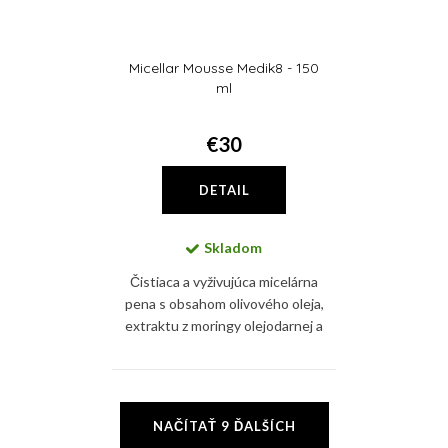
Micellar Mousse Medik8 - 150
ml
€30
DETAIL
Skladom
Čistiaca a vyživujúca micelárna
pena s obsahom olivového oleja,
extraktu z moringy olejodarnej a
glycerínu pleť hydratuje,
upokojuje a zároveň zbavuje
nečistôt i mejkapu
O
NAČÍTAŤ 9 ĎALŠÍCH
v