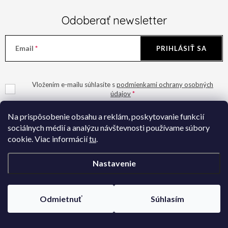
u
Odoberať newsletter
Email
PRIHLÁSIŤ SA
Vložením e-mailu súhlasíte s
podmienkami ochrany osobných
údajov
Na prispôsobenie obsahu a reklám, poskytovanie funkcií
sociálnych médií a analýzu návštevnosti používame súbory
cookie. Viac informácií
tu
.
Z
Nastavenie
á
Ivana Šiket
p
Odmietnuť
Súhlasím
ä
+421 949 424 825
t