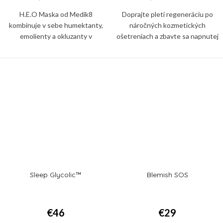
H.E.O Maska od Medik8
Doprajte pleti regeneráciu po
kombinuje v sebe humektanty,
náročných kozmetických
emolienty a okluzanty v
ošetreniach a zbavte sa napnutej
optimalizovanom pomere pre
či nadmerne suchej pleti so
synergickú hydratačnú silu.
šupinkami vďaka pleťovej maske
Sleep Glycolic™
Blemish SOS
€46
€29