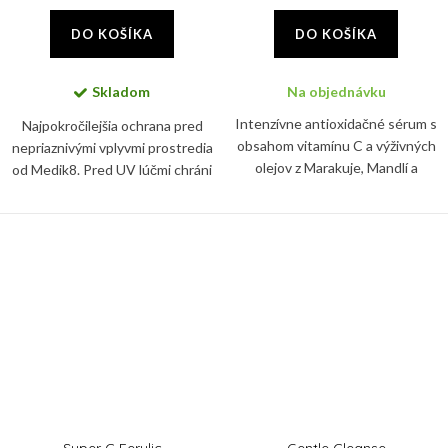
DO KOŠÍKA
DO KOŠÍKA
Skladom
Na objednávku
Intenzívne antioxidačné sérum s
Najpokročilejšia ochrana pred
obsahom vitamínu C a výživných
nepriaznivými vplyvmi prostredia
olejov z Marakuje, Mandlí a
od Medik8. Pred UV lúčmi chráni
Marhuľe. Rýchlo sa vstrebáva a
tento denný krém vďaka SPF 50+
pokožku nezanecháva mastnú.
a PA ++++.