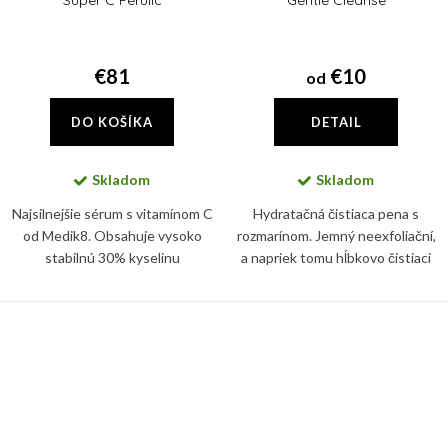
Super C Ferulic
Gentle Cleanse
€81
€10
od
DO KOŠÍKA
DETAIL
Skladom
Skladom
Najsilnejšie sérum s vitamínom C
Hydratačná čistiaca pena s
od Medik8. Obsahuje vysoko
rozmarínom. Jemný neexfoliační,
stabilnú 30% kyselinu
a napriek tomu hĺbkovo čistiaci
ethylaskorbovú (vitamín C),
penový prípravok na každodenné
ktorej účinok ešte zosilňuje
čistenie pleti.
kyselina ferulová.