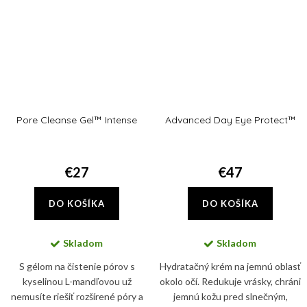
Pore Cleanse Gel™ Intense
Advanced Day Eye Protect™
€27
€47
DO KOŠÍKA
DO KOŠÍKA
Skladom
Skladom
S gélom na čistenie pórov s
Hydratačný krém na jemnú oblasť
kyselinou L-mandľovou už
okolo očí. Redukuje vrásky, chráni
nemusíte riešiť rozšírené póry a
jemnú kožu pred slnečným,