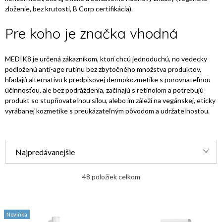
zloženie, bez krutosti, B Corp certifikácia).
Pre koho je značka vhodná
MEDIK8 je určená zákazníkom, ktorí chcú jednoduchú, no vedecky
podloženú anti-age rutinu bez zbytočného množstva produktov,
hľadajú alternatívu k predpisovej dermokozmetike s porovnateľnou
účinnosťou, ale bez podráždenia, začínajú s retinolom a potrebujú
produkt so stupňovateľnou silou, alebo im záleží na vegánskej, eticky
vyrábanej kozmetike s preukázateľným pôvodom a udržateľnosťou.
R
Najpredávanejšie
a
Najlacnejšie
d
48
položiek celkom
e
Najdrahšie
V
n
Novinka
ý