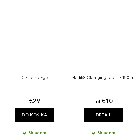
vrstvách pleti utvára Hydr8 B5
pantoténovej bude pleť
Intense jej zásobáreň pre ešte...
vyhladená a chránená.
C - Tetra Eye
Medik8 Clarifying foam - 150 ml
€29
€10
od
DO KOŠÍKA
DETAIL
Skladom
Skladom