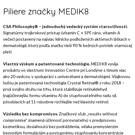
Piliere značky MEDIK8
CSA Philosophy® – jednoduchý vedecký systém starostlivosti.
Signatúrny trojkrokový prístup (vitamín C + SPF ráno, vitamín A
večer) postavený na najviac klinicky podložených aktívnych látkach v
dermatológii, ktorý podľa značky rieši 90 % bežných potrieb starnúcej
pleti.
Vlastný výskum a patentované technológie.
MEDIK8 vyvíja
produkty vo vlastnom Innovation Centre pri Londýne s tímom viac
ako 20 vedcov, v spolupráci s univerzitami a dermatológmi. Vlajkovou
loďou je patentovaná technológia Crystal Retinal® z roku 2018 –
prvá svojho druhu na trhu, ktorá stabilizuje retinaldehyd
(najúčinnejšiu formu vitamínu A) do stupňovateľného radu síl,
pôsobiacich až 11-násobne rýchlejšie než klasický retinol.
Výsledky bez kompromisov.
Značkový sľub „results without
compromise" znamená účinnosť porovnateľnú s predpisovou
kozmetikou, dosiahnutú bez podráždenia, vďaka premysleným
bezvodým formuláciám a postupnému stupňovaniu koncentrácie