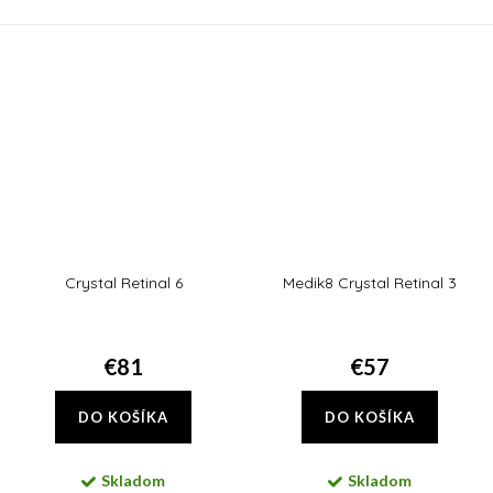
vzhľad kože. Obsiahnutý alantoín
prebúdzajte sa každé ráno so
podporuje syntézu kolagénu v
sviežou, žiarivou a rozjasnenou
pokožke, redukuje...
pleťou.
Crystal Retinal 6
Medik8 Crystal Retinal 3
€81
€57
DO KOŠÍKA
DO KOŠÍKA
Skladom
Skladom