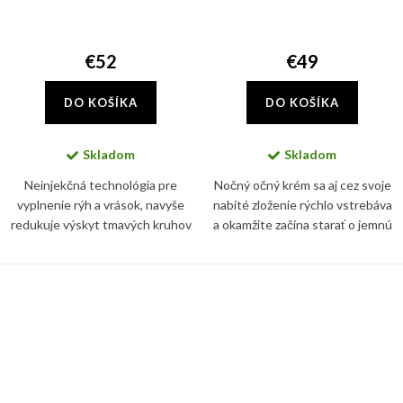
€52
€49
DO KOŠÍKA
DO KOŠÍKA
Skladom
Skladom
Neinjekčná technológia pre
Nočný očný krém sa aj cez svoje
vyplnenie rýh a vrások, navyše
nabité zloženie rýchlo vstrebáva
redukuje výskyt tmavých kruhov
a okamžite začína starať o jemnú
a opuchlín pod očami bez
pleť v očnom okolí
drastického prístupu.