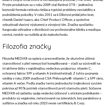
Prvým produktom sa v roku 2009 stal Retinol 3TR – jedinečná
bezvodá formula retinolu riešiaca typické problémy nestability a
podráždenia pokožky. V roku 2011 sa k Elliotovi pridal jeho brat,
chemik Daniel Isaacs, ako Chief Product Officer, a spoločne
vybudovali vlastný výskumný a vývojový tím. Značka spočiatku
fungovala výhradne v distribúcii cez profesionálne kliniky a medispa
centrá, neskôr sa rozšírila aj do maloobchodu.
Filozofia značky
Filozofia MEDIK8 sa opiera o presvedčenie, že skutočne účinná
starostlivosť o pleť nemusí byť komplikovaná – stačí sa sústrediť na
tri aktívne látky s najsilnejšou vedeckou podporou: vitamín C,
ochranný faktor SPF a vitamín A (retinol/retinal). Z tohto poznania
vznikla v roku 2009 značková CSA Philosophy®: vitamín C a SPF ráno,
vitamín A večer. Podľa značky tento jednoduchý trojkrokový systém
pokrýva až 90 % potrieb starostlivosti proti starnutiu pleti. Súčasne
MEDIK8 od začiatku spája vedeckú účinnosť s etickým podnikaním –
produkty sú vegánske, netestované na zvieratách, bez parabénov a
sulfátov a značka od roku 2023 nesie certifikáciu B Corp.