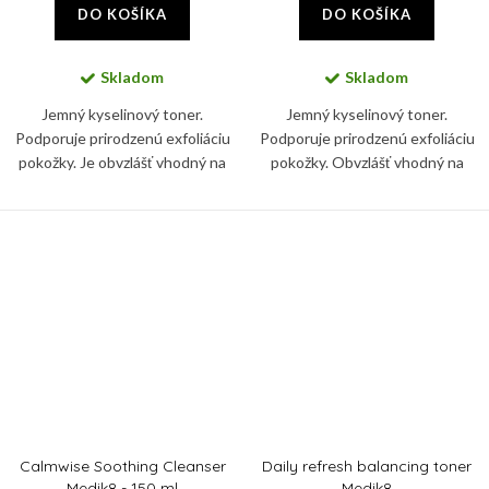
DO KOŠÍKA
DO KOŠÍKA
Skladom
Skladom
Jemný kyselinový toner.
Jemný kyselinový toner.
Podporuje prirodzenú exfoliáciu
Podporuje prirodzenú exfoliáciu
pokožky. Je obvzlášť vhodný na
pokožky. Obvzlášť vhodný na
citlivú a reaktívnu pokožku, ktorá
citlivú a reaktívnu pokožku, ktorá
reaguje na silnejšie koncentrácie
reaguje na silnejšie koncentrácie
kyselín alebo...
kyselín či mechanické...
Calmwise Soothing Cleanser
Daily refresh balancing toner
Medik8 - 150 ml
Medik8