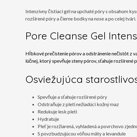
Intenzívny čistiaci gél na upchaté póry s obsahom kys
rozšírené póry a čierne bodky na nose a po celej tvári. 
Pore Cleanse Gel Intens
Hĺbkové prečistenie pórov a odstránenie nečistôt z vaš
lúčnej, ktorý spevňuje steny pórov, sťahuje
rozšírené 
Osviežujúca starostliv
Spevňuje a sťahuje rozšírené póry
Odstraňuje z pleti nežiadúci kožný maz
Redukuje lesk pleti
Hydratuje
Pleť je rozžiarená, vyhladená a povrchovo zjed
S povzbudzujúcou vôňou mäty a levandule