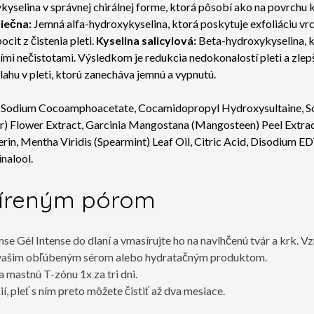
yselina v správnej chirálnej forme, ktorá pôsobí ako na povrchu k
liečna:
Jemná alfa-hydroxykyselina, ktorá poskytuje exfoliáciu vr
cit z čistenia pleti.
Kyselina salicylová:
Beta-hydroxykyselina, k
 nečistotami. Výsledkom je redukcia nedokonalostí pleti a zlepš
ahu v pleti, ktorú zanecháva jemnú a vypnutú.
, Sodium Cocoamphoacetate, Cocamidopropyl Hydroxysultaine, So
r) Flower Extract, Garcinia Mangostana (Mangosteen) Peel Extract,
cerin, Mentha Viridis (Spearmint) Leaf Oil, Citric Acid, Disodium
nalool.
zšíreným pórom
e Gél Intense do dlaní a vmasírujte ho na navlhčenú tvár a krk. V
i s vašim obľúbeným sérom alebo hydratačným produktom.
na mastnú T-zónu 1x za tri dni.
, pleť s ním preto môžete čistiť až dva mesiace.