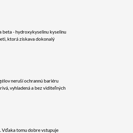
a beta - hydroxykyselinu kyselinu
eti, ktorá získava dokonalý
 gélov neruší ochrannú bariéru
rivá, vyhladená a bez viditeľných
ch. Vďaka tomu dobre vstupuje