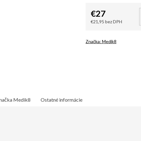
€27
€21,95 bez DPH
Jednotková
cena:
Značka:
Medik8
načka
Medik8
Ostatné informácie