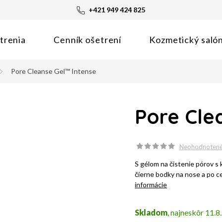
+421 949 424 825
trenia
Cenník ošetrení
Kozmetický saló
Pore Cleanse Gel™ Intense
Pore Cle
Neohodnoten
S gélom na čistenie pórov s 
čierne bodky na nose a po cele
informácie
Skladom
11.8