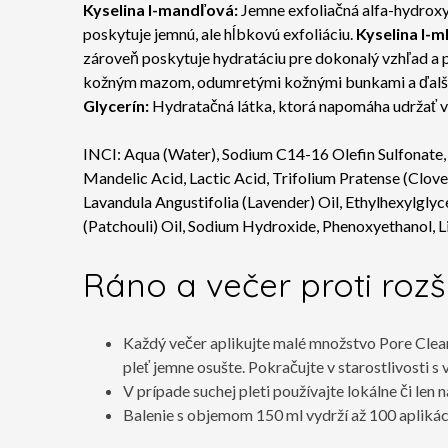
Kyselina l-mandľová:
Jemne exfoliačná alfa-hydroxyk
poskytuje jemnú, ale hĺbkovú exfoliáciu.
Kyselina l-m
zároveň poskytuje hydratáciu pre dokonalý vzhľad a po
kožným mazom, odumretými kožnými bunkami a ďalšími
Glycerín:
Hydratačná látka, ktorá napomáha udržať vl
INCI:
Aqua (Water), Sodium C14-16 Olefin Sulfonate
Mandelic Acid, Lactic Acid, Trifolium Pratense (Clove
Lavandula Angustifolia (Lavender) Oil, Ethylhexylgly
(Patchouli) Oil, Sodium Hydroxide, Phenoxyethanol, Li
Ráno a večer proti ro
Každý večer aplikujte malé množstvo Pore Cleans
pleť jemne osušte. Pokračujte v starostlivost
V prípade suchej pleti používajte lokálne či len 
Balenie s objemom 150 ml vydrží až 100 aplikácií