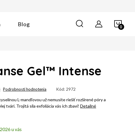
NÁK
n
Blog
KOŠÍ
anse Gel™ Intense
Kód:
2972
é
Podrobnosti hodnotenia
kyselinou L-mandľovou už nemusíte riešiť rozšírené póry a
j tvári. Trojitá sila exfoliácia vás ich zbaví!
Detailné
.2026