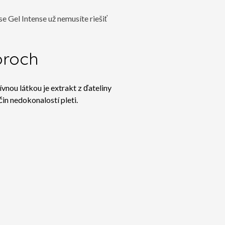
e Gel Intense už nemusíte riešiť
óroch
ívnou látkou je extrakt z ďateliny
íčin nedokonalostí pleti.