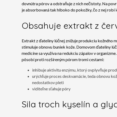
dovnútra pórov a odstraňuje z nich nečistoty. Na pov
je absorbovaná tak hlboko do pokožky, čo z nej robí id
Obsahuje extrakt z čer
Extrakt z ďateliny lúčnej znižuje produkciu kožného m
stimuluje obnovu buniek kože. Domovom ďateliny lúčne
medicíne sa využíva na redukciu zápalov v organizme. Je
pôsobí proti rozšíreným pórom tromi cestami:
inhibuje aktivitu enzýmu, ktorý ovplyvňuje pro
urýchľuje proces deskvamácie, teda obnovu kož
nedostatkov pleti
viditeľne sťahuje póry
Sila troch kyselín a gly