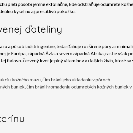
rchu pleti pôsobí jemne exfoliačne, kde odstraňuje odumreté kožn
eálnu kyselinu aj pre citlivú pokožku.
venej ďateliny
azu a pôsobí adstringentne, teda sťahuje rozšírené póry a minimaliz
j je Európa, západná Ázia a severozápadná Afrika, rastie však po
j fialovo-červený kvet je plný vitamínov a ďalších živín, ktoré sa s
dukciu kožného mazu, čím bráni jeho ukladaniu v póroch
ných buniek, čím bráni hromadeniu odumretých kožných buniek v s
cerínu