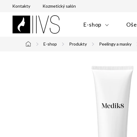
Prejsť
Kontakty
Kozmetický salón
na
obsah
E-shop
Oše
E-shop
Produkty
Peelingy a masky
Domov