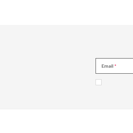
Email
Z