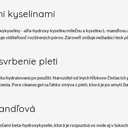
mi kyselinami
xykyseliny -
alfa-hydroxy kyselinu mliečnu
a kyselinu L- mandľovu
 viditeľnosť rozšírených pórov. Zároveň znižuje nežiadúci lesk pl
svrbenie pleti
ožku hydratovanú po použití. Narozdiel od iných hĺbkovo čistiacich
nia. Pore cleanse gel sa ľahko zmýva z pleti, ktorá je po umytí žia
mandľová
osťami beta-hydroxykyselín, ktorá je rozpustná vo vode aj v tuko