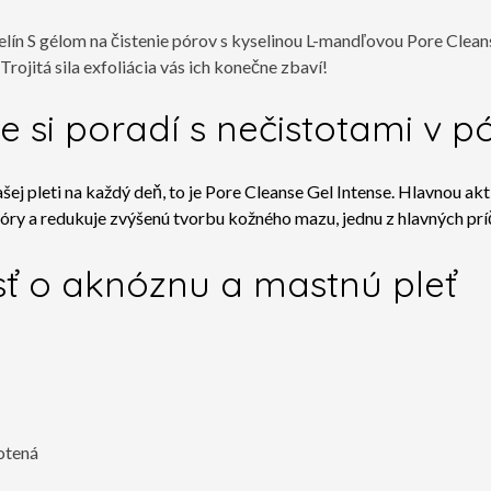
elín
S gélom na čistenie pórov s kyselinou L-mandľovou Pore Cleans
Trojitá sila exfoliácia vás ich konečne zbaví!
e si poradí s nečistotami v p
ej pleti na každý deň, to je Pore Cleanse Gel Intense. Hlavnou akt
póry
a redukuje zvýšenú tvorbu
kožného mazu
, jednu z hlavných pr
osť o aknóznu a mastnú pleť
notená