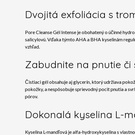
Dvojitá exfoliácia s tro
Pore ​​Cleanse Gél Intense je obohatený o účinné hydro
salicylovú
. Vďaka týmto AHA a BHA kyselinám reguluje
vzhľad.
Zabudnite na pnutie či 
Čistiaci gél obsahuje aj glycerín, ktorý udržiava pok
pokožky, a nespôsobuje sprievodný pocit pnutia a svrbe
pórov.
Dokonalá kyselina L-
Kyselina L-mandľová je alfa-hydroxykyselina s vlastn