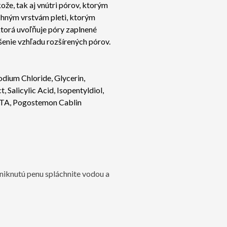
ože, tak aj vnútri pórov, ktorým
chným vrstvám pleti, ktorým
torá uvoľňuje póry zaplnené
enie vzhľadu rozšírených pórov.
dium Chloride, Glycerin,
 Salicylic Acid, Isopentyldiol,
 EDTA, Pogostemon Cablin
zniknutú penu spláchnite vodou a