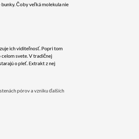
é bunky. Čoby veľká molekula nie
uje ich viditeľnosť. Popri tom
 celom svete. V tradičnej
tarajú o pleť. Extrakt z nej
tenách pórov a vzniku ďalších