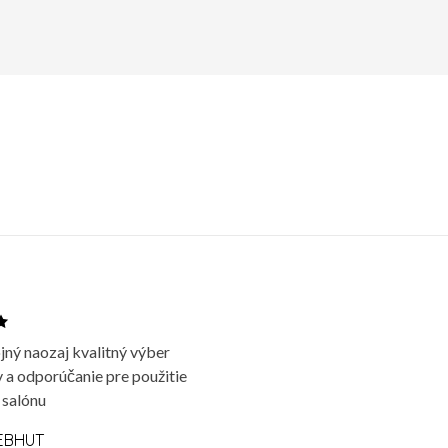
jný naozaj kvalitný výber
 a odporúčanie pre použitie
 salónu
EBHUT