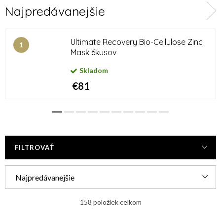
Najpredávanejšie
Peelingy a masky
Kozmetické pomôcky
Výživové doplnky pre
Kozmetická sada
Ultimate Recovery Bio-Cellulose Zinc
pokožku, pleť aj vlasy
Mask 6kusov
Skladom
€81
FILTROVAŤ
R
Najpredávanejšie
a
Najlacnejšie
d
158
položiek celkom