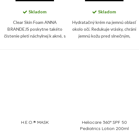
Skladom
Skladom
Clear Skin Foam ANNA
Hydratačný krém na jemnú oblasť
BRANDEJS poskytne takéto
okolo očí. Redukuje vrásky, chráni
čistenie pleti náchylnej k akné, s
jemnú kožu pred slnečným,
nadmernou produkciou kožného
infračerveným a modrým
mazu a či pleti s častým vznikom
žiarením, aj pred znečistením a
zápalových ložísk a dodá jej...
glykáciou. Zbaví vás tiež...
H.E.O.® MASK
Heliocare 360° SPF 50
Pediatrics Lotion 200ml