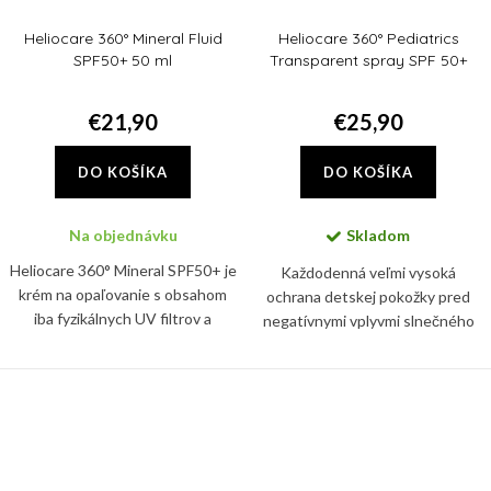
Heliocare 360° Mineral Fluid
Heliocare 360° Pediatrics
SPF50+ 50 ml
Transparent spray SPF 50+
200ml
€21,90
€25,90
DO KOŠÍKA
DO KOŠÍKA
Na objednávku
Skladom
Heliocare 360° Mineral SPF50+ je
Každodenná veľmi vysoká
krém na opaľovanie s obsahom
ochrana detskej pokožky pred
iba fyzikálnych UV filtrov a
negatívnymi vplyvmi slnečného
pokročilou fotoimunoprotekciou.
žiarenia, pred vznikom slnečných
alergii a hyperpigmentácii.