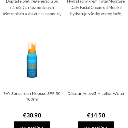
v
Doprajte pleti regeneráciu po
Hydratačný krém Total Moisture
náročných kozmetických
Daily Facial Cream od Medik8
ošetreniach a zbavte sa napnutej
hydratuje všetky vrstvy kože,
či nadmerne suchej pleti so
posilňuje fungovanie kožnej
šupinkami vďaka pleťovej maske
bariéry a podporuje zdravý
mikróbiom pleti. Používajte ho...
EVY Sunscreen Mousse SPF 50
Décaar Active3 Micellar Water
100ml
€30,90
€14,50