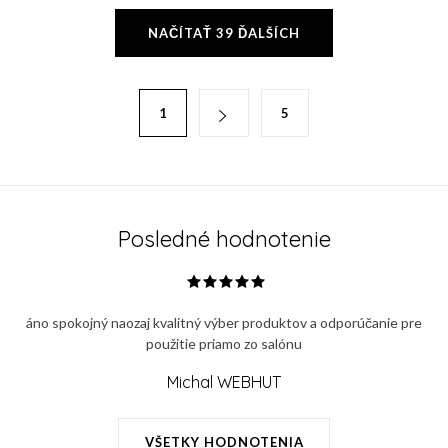
O
NAČÍTAŤ 39 ĎALŠÍCH
v
l
á
S
1
5
d
t
a
r
c
á
i
n
e
k
Posledné hodnotenie
p
o
r
v
v
a
áno spokojný naozaj kvalitný výber produktov a odporúčanie pre
k
n
použitie priamo zo salónu
y
i
v
Michal WEBHUT
e
ý
p
VŠETKY HODNOTENIA