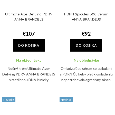
Ultimate Age-Defying PDRN
PDRN Spicules 300 Serum
ANNA BRANDEJS
ANNA BRANDEJS
€107
€92
DO KOŠÍKA
DO KOŠÍKA
Na objednávku
Na objednávku
Nočný krém Ultimate Age-
Omladzujúce sérum so spikulami
Defying PDRN ANNA BRANDEJS
a PDRN Čo keby pleť k omladeniu
s rastlinnou DNA klinicky
nepotrebovala agresívny zásah,
redukuje vrásky o 24,5 %.
ale len správny signál? Sérum
Spevňuje, hydratuje a posilňuje
PDRN Spicules 300 Serum ANNA
kožnú bariéru už počas spánku.
BRANDEJS pracuje s...
Novinka
Novinka