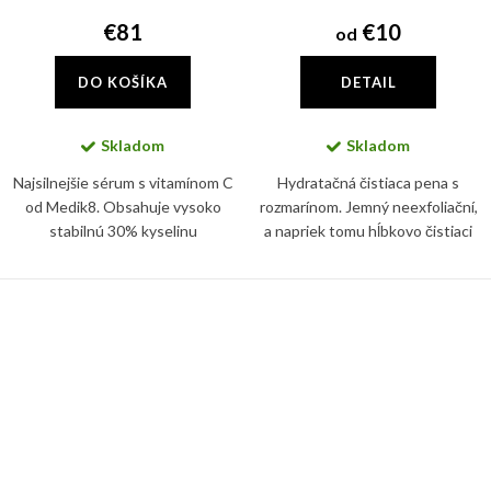
€81
€10
od
DO KOŠÍKA
DETAIL
Skladom
Skladom
Najsilnejšie sérum s vitamínom C
Hydratačná čistiaca pena s
od Medik8. Obsahuje vysoko
rozmarínom. Jemný neexfoliační,
stabilnú 30% kyselinu
a napriek tomu hĺbkovo čistiaci
ethylaskorbovú (vitamín C),
penový prípravok na každodenné
ktorej účinok ešte zosilňuje
čistenie pleti.
kyselina ferulová.