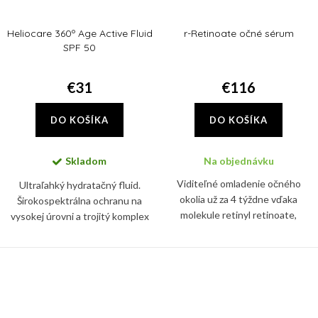
Heliocare 360º Age Active Fluid
r-Retinoate očné sérum
SPF 50
€31
€116
DO KOŠÍKA
DO KOŠÍKA
Skladom
Na objednávku
Viditeľné omladenie očného
Ultraľahký hydratačný fluid.
okolia už za 4 týždne vďaka
Širokospektrálna ochranu na
molekule retinyl retinoate,
vysokej úrovni a trojitý komplex
najúčinnejšej forme vitamínu A.
proti starnutiu. Pomáha
Sérum spevní pleť a vypne vrásky
predchádzať viditeľným známkam
okolo očí, zredukuje tiež...
starnutia.