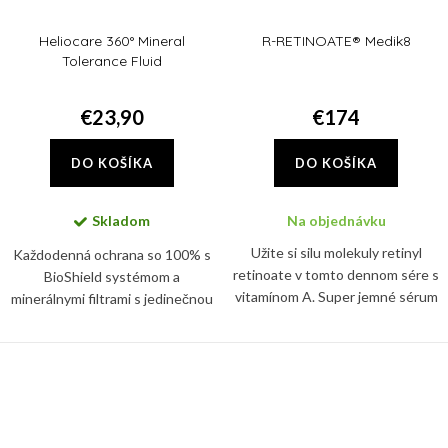
Heliocare 360° Mineral
R-RETINOATE® Medik8
Tolerance Fluid
€23,90
€174
DO KOŠÍKA
DO KOŠÍKA
Skladom
Na objednávku
Užite si silu molekuly retinyl
Každodenná ochrana so 100% s
retinoate v tomto dennom sére s
BioShield systémom a
vitamínom A. Super jemné sérum
minerálnymi filtrami s jedinečnou
predstavuje prelom v anti-ageing
fluidnou a transparentnou
starostlivosti
textúrou. Chránia pred UVB/UVA
žiarením, viditeľným a
infračerveným...