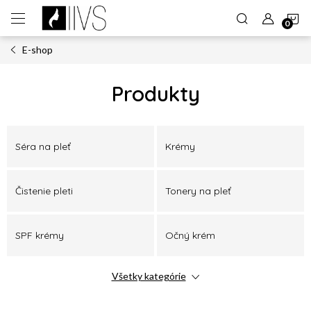
Prejsť
N
na
obsah
E-shop
K
Produkty
Séra na pleť
Krémy
Čistenie pleti
Tonery na pleť
SPF krémy
Očný krém
Všetky kategórie
Denný krém
Nočný krém