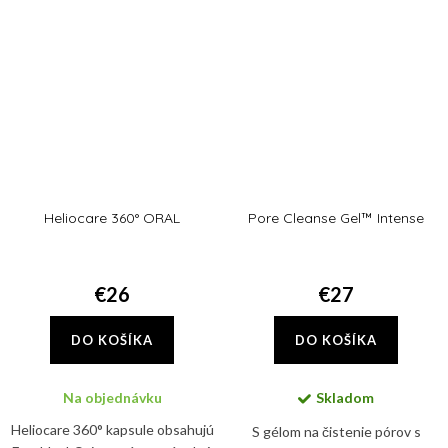
bariérovú funkciu...
Heliocare 360° ORAL
Pore Cleanse Gel™ Intense
€26
€27
DO KOŠÍKA
DO KOŠÍKA
Na objednávku
Skladom
Heliocare 360° kapsule obsahujú
S gélom na čistenie pórov s