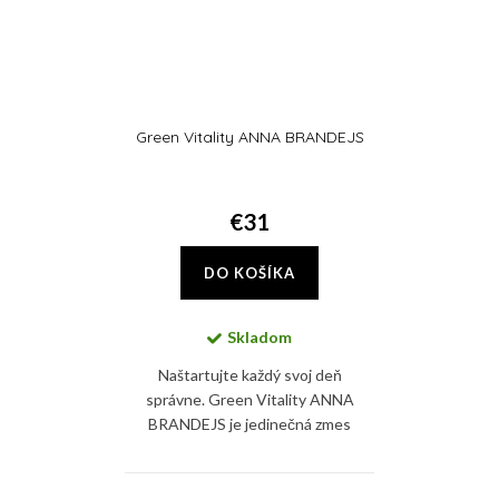
Green Vitality ANNA BRANDEJS
€31
DO KOŠÍKA
Skladom
Naštartujte každý svoj deň
správne. Green Vitality ANNA
BRANDEJS je jedinečná zmes
superpotravín ako chlorella,
spirulina, zelený jačmeň a jablčná
vláknina, ktoré spoločne...