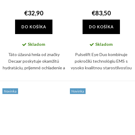
€32,90
€83,50
DO KOŠÍKA
DO KOŠÍKA
Skladom
Skladom
Táto úžasná hmla od značky
Pulselift Eye Duo kombinuje
Decaar poskytuje okamžitú
pokročilú technológiu EMS s
hydratáciu, príjemné ochladenie a
vysoko kvalitnou starostlivosťou
pocit komfortu počas celého dňa.
o oči v jednom inovatívnom
Podporuje kožnú bariéru a
systéme. Kombinácia zariadenia
pomáha udržiavať pleť jemnú,...
Pulselift EMS a náplne...
Novinka
Novinka