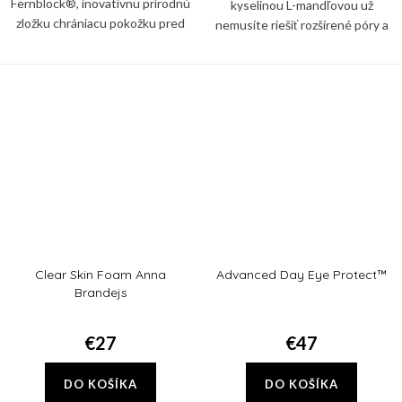
Fernblock®, inovatívnu prírodnú
kyselinou L-mandľovou už
zložku chrániacu pokožku pred
nemusíte riešiť rozšírené póry a
poškodením spôsobeným
čierne bodky na nose a po celej
UVB/UVA žiarením.
tvári. Trojitá sila exfoliácia vás ich
zbaví!
Clear Skin Foam Anna
Advanced Day Eye Protect™
Brandejs
€27
€47
DO KOŠÍKA
DO KOŠÍKA