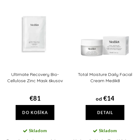
e
Najdrahšie
V
n
ý
Abecedne
i
p
e
i
p
s
r
p
o
r
d
Ultimate Recovery Bio-
Total Moisture Daily Facial
o
u
Cellulose Zinc Mask 6kusov
Cream Medik8
d
k
u
€81
€14
od
t
k
o
DO KOŠÍKA
DETAIL
t
v
o
Skladom
Skladom