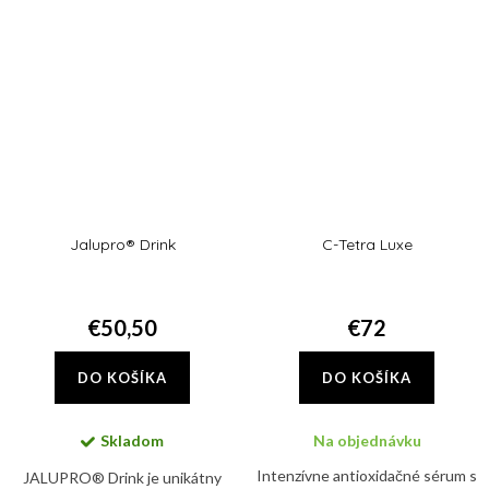
melazmy a tmavých fliačikov na
pleti.
Jalupro® Drink
C-Tetra Luxe
€50,50
€72
DO KOŠÍKA
DO KOŠÍKA
Skladom
Na objednávku
Intenzívne antioxidačné sérum s
JALUPRO® Drink je unikátny