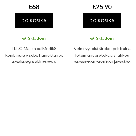
€68
€25,90
DO KOŠÍKA
DO KOŠÍKA
Skladom
Skladom
H.E.O Maska od Medik8
Veľmi vysoká širokospektrálna
kombinuje v sebe humektanty,
fotoimunoprotekcia s ľahkou
emolienty a okluzanty v
nemastnou textúrou jemného
optimalizovanom pomere pre
mlieka na telo pre citlivú detskú
synergickú hydratačnú silu.
pokožku.