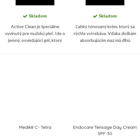
Skladom
Skladom
Active Clean je špeciálne
Ľahký tónovaný krém, ktorý sa
vyvinutý pre mužskú pleť. Ide o
rýchlo vstrebáva. Vďaka zložkám
jemný, osviežujúci gél, ktorý
absorbujúcim maz má dlhú
nevysušuje pleť, obnovuje jej
trvácnosť, a je vhodný pre všetky
rovnováhu a zmierňuje
typy pokožky. Okrem farebného
začervenanie i prejavy únavy.
zjednotenia dodá pokožke...
Medik8 C- Tetra
Endocare Tensage Day Cream
SPF 30