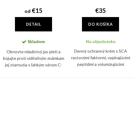
€15
€35
od
DETAIL
DO KOŠÍKA
Skladom
Na objednávku
Denný ochranný krém s SCA
Obnovte mladistvý jas pleti a
rastovými faktormi, vypínajúcimi
bojujte proti viditeľným známkam
peptidmi a volumizujúcimi
jej starnutia s ľahkým sérom C-
aktívnymi látkami, ktoré
Tetra, ktoré obsahuje sieť
podporujú tvorbu kolagénu a
antioxidantov vo forme vitamínu
zvyšujú dermálnu hustotu
C a vitamínu E. Tie...