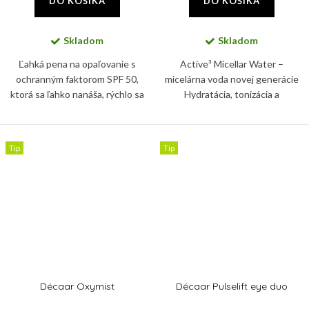
DO KOŠÍKA
DO KOŠÍKA
Skladom
Skladom
Ľahká pena na opaľovanie s
Active³ Micellar Water –
ochranným faktorom SPF 50,
micelárna voda novej generácie
ktorá sa ľahko nanáša, rýchlo sa
Hydratácia, tonizácia a
vstrebáva a nikdy nie je lepkavá
upokojenie v jednom kroku
ani mastná.
Predstavujeme vám Active³
Micellar Water – inovatívnu...
Tip
Tip
Décaar Oxymist
Décaar Pulselift eye duo