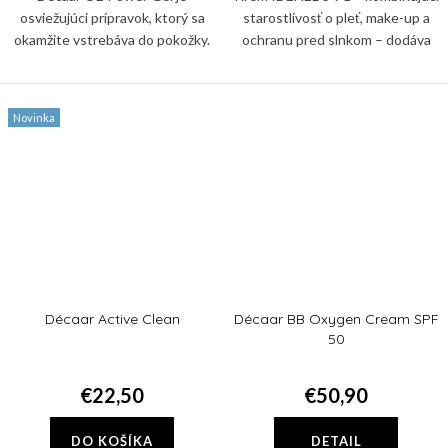
osviežujúci prípravok, ktorý sa
starostlivosť o pleť, make-up a
okamžite vstrebáva do pokožky.
ochranu pred slnkom – dodáva
Poskytuje okamžitú hydratáciu,
pleti svieži, zjednotený a
osviežuje pleť, rýchlo sa
prirodzene žiarivý vzhľad a
vstrebáva a ihneď pomáha
zároveň ju chráni pred UV...
Novinka
zmierniť...
Décaar Active Clean
Décaar BB Oxygen Cream SPF
50
€22,50
€50,90
DO KOŠÍKA
DETAIL