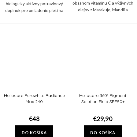
obsahom vitamínu C a výživných
biologicky aktívny potravinový
olejov z Marakuje, Mandlí a
doplnok pre omladenie pleti na
Marhuľe. Rýchlo sa vstrebáva a
základe aminokyselín. Obsahuje
pokožku nezanecháva mastnú.
patentovaný švajčiarsky komplex,
vyváženú zmes...
Heliocare Purewhite Radiance
Heliocare 360° Pigment
Max 240
Solution Fluid SPF50+
€48
€29,90
DO KOŠÍKA
DO KOŠÍKA