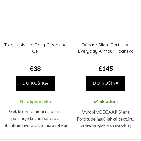
Total Moisture Daily Cleansing
Décaar Silent Fortitude
Gel
Everyday Armour - pánska
sada
€38
€145
DO KOŠÍKA
DO KOŠÍKA
Na objednávku
Skladom
Gél, ktorý sa mení na penu,
Výrobky DÉCAAR Silent
posilňuje kožnú bariéru a
Fortitude majú ľahkú textúru,
obsahuje hydratačné magnety aj
ktorá sa rýchlo vstrebáva;
prebiotiká.
pomáhajú zmierňovať prejavy
únavy pleti a zároveň ju chránia,