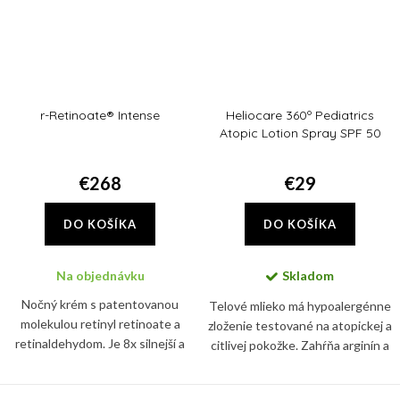
r-Retinoate® Intense
Heliocare 360º Pediatrics
Atopic Lotion Spray SPF 50
€268
€29
DO KOŠÍKA
DO KOŠÍKA
Na objednávku
Skladom
Nočný krém s patentovanou
Telové mlieko má hypoalergénne
molekulou retinyl retinoate a
zloženie testované na atopickej a
retinaldehydom. Je 8x silnejší a
citlivej pokožke. Zahŕňa arginín a
11x rýchlejší ako klasický retinol a
glycerín, ktoré pomáhajú
pleť navyše hĺbkovo hydratuje.
hydratovať a udržiavať zdravú