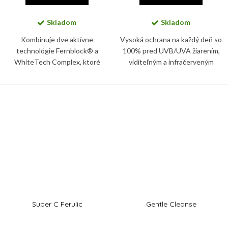
Skladom
Skladom
Kombinuje dve aktívne
Vysoká ochrana na každý deň so
technológie Fernblock® a
100% pred UVB/UVA žiarením,
WhiteTech Complex, ktoré
viditeľným a infračerveným
chránia kožu pred UV žiarením a
svetlom. Pokožku chráni
voľnými radikálmi, zvyšujú
BioShield systém s minerálnymi
pevnosť a elasticitu kože, a
filtrami s jedinečnou fluidnou a...
kontrolujú...
Super C Ferulic
Gentle Cleanse