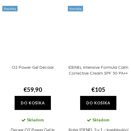
hydratujú a regenerujú.
Novinka
Novinka
O2 Power Gel Décaar
IDENEL Intensive Formula Calm
Corrective Cream SPF 30 PA++
€59,90
€105
DO KOŠÍKA
DO KOŠÍKA
Skladom
Skladom
Decaar O2 Power Gel je
Krém IDENEL 3 v 1 – kombinujúci