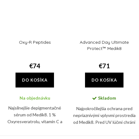
Oxy-R Peptides
Advanced Day Ultimate
Protect™ Medik8
€74
€71
DO KOŠÍKA
DO KOŠÍKA
Na objednávku
Skladom
Najsilnejšie depigmentačné
Najpokročilejšia ochrana pred
sérum od Medik8. 1 %
nepriaznivými vplyvmi prostredia
Oxyresveratrolu, vitamín C a
od Medik8. Pred UV lúčmi chráni
dvojica rozjasňujúcich peptidov
tento denný krém vďaka SPF 50+
vás zbaví nadmernej pigmentácie,
a PA ++++.