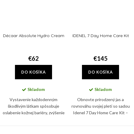
Décaar Absolute Hydro Cream
IDENEL 7 Day Home Care Kit
€62
€145
DO KOŠÍKA
DO KOŠÍKA
Skladom
Skladom
Vystavenie každodenným
Obnovte prirodzený jas a
škodlivým látkam spôsobuje
rovnováhu svojej pleti so sadou
oslabenie kožnej bariéry, zvýšenie
Idenel 7 Day Home Care Kit –
každodennej straty vody, lipidov,
kompletným, vedecky
vitamínov a kyseliny
podloženým systémom
hyalurónovej. Absolute Hydro
starostlivosti o pleť, ktorý je