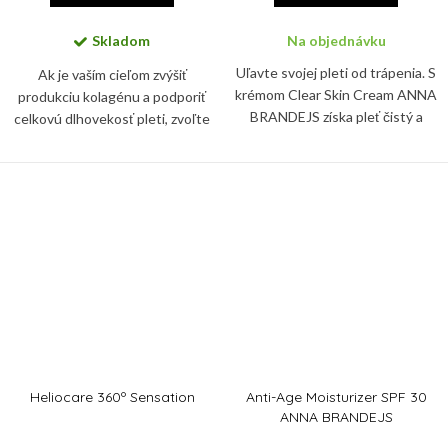
Skladom
Na objednávku
Uľavte svojej pleti od trápenia. S
Ak je vaším cieľom zvýšiť
krémom Clear Skin Cream ANNA
produkciu kolagénu a podporiť
BRANDEJS získa pleť čistý a
celkovú dlhovekosť pleti, zvoľte
zjednotený vzhľad. Špeciálne
si krém Advanced Pro-Collagen+
zloženie krému reguluje
Peptide. Je odborne vyvinutý tak,
produkciu kožného mazu a...
aby sa zamerali na...
Heliocare 360º Sensation
Anti-Age Moisturizer SPF 30
ANNA BRANDEJS