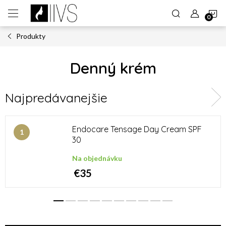
Prejsť
N
na
obsah
Produkty
K
Denný krém
Najpredávanejšie
Endocare Tensage Day Cream SPF
30
Na objednávku
€35