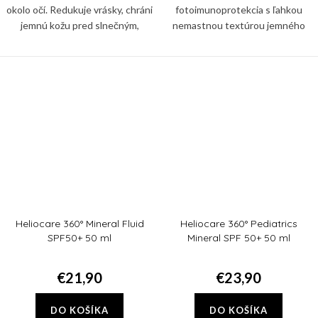
okolo očí. Redukuje vrásky, chráni
fotoimunoprotekcia s ľahkou
jemnú kožu pred slnečným,
nemastnou textúrou jemného
infračerveným a modrým
mlieka na telo pre citlivú detskú
žiarením, aj pred znečistením a
pokožku.
glykáciou. Zbaví vás tiež...
Heliocare 360° Mineral Fluid
Heliocare 360° Pediatrics
SPF50+ 50 ml
Mineral SPF 50+ 50 ml
€21,90
€23,90
DO KOŠÍKA
DO KOŠÍKA