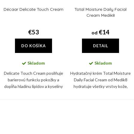
Décaar Delicate Touch Cream
Total Moisture Daily Facial
Cream Medik8
€53
€14
od
DO KOŠÍKA
DETAIL
Skladom
Skladom
Delicate Touch Cream posilňuje
Hydratačný krém Total Moisture
barierovú funkciu pokožky a
Daily Facial Cream od Medik8
dopĺňa hladinu lipidov a kyseliny
hydratuje všetky vrstvy kože,
hyalurónovej v pokožke,
posilňuje fungovanie kožnej
zmierňuje suchosť a zjemňuje
bariéry a podporuje zdravý
výskyt jemných vrások.
mikróbiom pleti. Používajte ho...