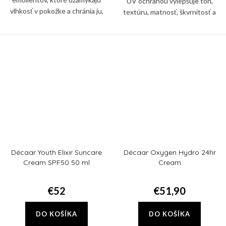
UV ochranou vylepšuje tón,
vlhkosť v pokožke a chránia ju,
textúru, matnosť, škvrnitosť a
keď teploty klesnú, a
hnedé škvrny. Nie je mastný a
zanechávajú ju jemnú a zdravou.
nekomedogénny a obsahuje SPF
30, ktoré pomáha chrániť...
Décaar Youth Elixir Suncare
Décaar Oxygen Hydro 24hr
Cream SPF50 50 ml
Cream
€52
€51,90
DO KOŠÍKA
DO KOŠÍKA