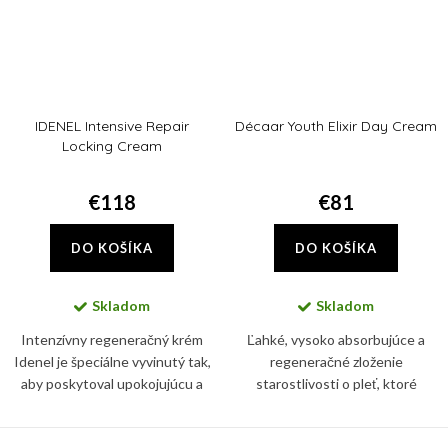
IDENEL Intensive Repair
Décaar Youth Elixir Day Cream
Locking Cream
€118
€81
DO KOŠÍKA
DO KOŠÍKA
Skladom
Skladom
Intenzívny regeneračný krém
Ľahké, vysoko absorbujúce a
Idenel je špeciálne vyvinutý tak,
regeneračné zloženie
aby poskytoval upokojujúcu a
starostlivosti o pleť, ktoré
regeneračnú starostlivosť o
využíva epigenetickú filozofiu na
pokožku, ktorá prešla
okamžité zvýšenie starnutia pleti.