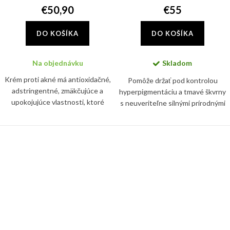
€50,90
€55
DO KOŠÍKA
DO KOŠÍKA
Na objednávku
Skladom
Krém proti akné má antioxidačné,
Pomôže držať pod kontrolou
adstringentné, zmäkčujúce a
hyperpigmentáciu a tmavé škvrny
upokojujúce vlastnosti, ktoré
s neuveriteľne silnými prírodnými
pôsobia synergicky pri liečbe
látkami. Znižuje viditeľnosť
akné. Krém tiež zmierňuje pálenie
nedostatkov, ktoré spôsobujú
a svrbenie spojené s...
matnú pokožku, pričom...