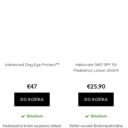
žiarením, viditeľným a
bariérovú funkciu...
infračerveným...
Advanced Day Eye Protect™
Heliocare 360° SPF 50
Pediatrics Lotion 200ml
€47
€25,90
DO KOŠÍKA
DO KOŠÍKA
Skladom
Skladom
Hydratačný krém na jemnú oblasť
Veľmi vysoká širokospektrálna