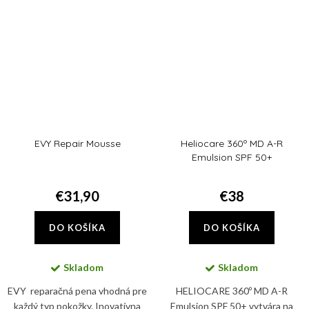
Cream...
navrhnutý tak, aby...
EVY Repair Mousse
Heliocare 360º MD A-R
Emulsion SPF 50+
€31,90
€38
DO KOŠÍKA
DO KOŠÍKA
Skladom
Skladom
EVY reparačná pena vhodná pre
HELIOCARE 360º MD A-R
každý typ pokožky. Inovatívna
Emulsion SPF 50+ vytvára na