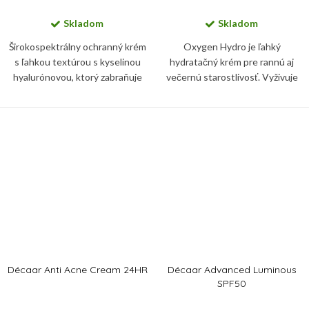
Skladom
Skladom
Širokospektrálny ochranný krém
Oxygen Hydro je ľahký
s ľahkou textúrou s kyselinou
hydratačný krém pre rannú aj
hyalurónovou, ktorý zabraňuje
večernú starostlivosť. Vyživuje
fotostarnutiu, poškodeniu
pleť a zanecháva ju jemnú,
bunkových membrán a chráni
vyhladenú a hĺbkovo
pokožku pred modrým svetlom.
hydratovanú.
Décaar Anti Acne Cream 24HR
Décaar Advanced Luminous
SPF50