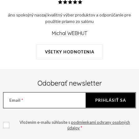
r
v
v
a
áno spokojný naozaj kvalitný výber produktov a odporúčanie pre
k
n
použitie priamo zo salónu
y
i
v
Michal WEBHUT
e
ý
p
VŠETKY HODNOTENIA
i
s
u
Odoberať newsletter
Email
PRIHLÁSIŤ SA
Vložením e-mailu súhlasíte s
podmienkami ochrany osobných
údajov