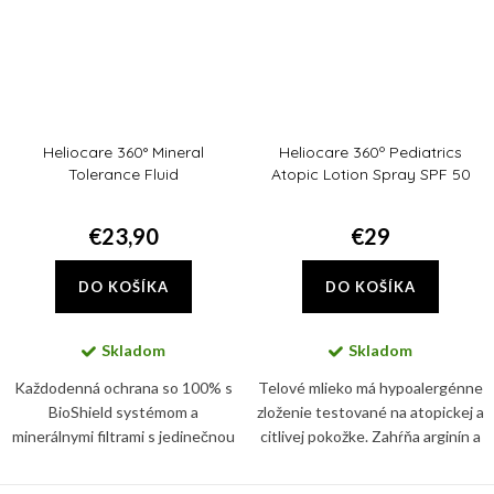
Heliocare 360° Mineral
Heliocare 360º Pediatrics
Tolerance Fluid
Atopic Lotion Spray SPF 50
€23,90
€29
DO KOŠÍKA
DO KOŠÍKA
Skladom
Skladom
Každodenná ochrana so 100% s
Telové mlieko má hypoalergénne
BioShield systémom a
zloženie testované na atopickej a
minerálnymi filtrami s jedinečnou
citlivej pokožke. Zahŕňa arginín a
fluidnou a transparentnou
glycerín, ktoré pomáhajú
textúrou. Chránia pred UVB/UVA
hydratovať a udržiavať zdravú