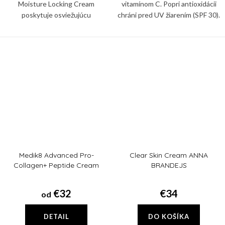
Moisture Locking Cream
vitamínom C. Popri antioxidácii
poskytuje osviežujúcu
chráni pred UV žiarením (SPF 30).
hydratáciu, zatiaľ čo upokojujúce
Redukuje vrásky, nadmernú
zložky pomáhajú znižovať
pigmentáciu. Spevní a rozžiari pleť
podráždenie a podporujú zdravú
pokožku.
Medik8 Advanced Pro-
Clear Skin Cream ANNA
Collagen+ Peptide Cream
BRANDEJS
€32
€34
od
DETAIL
DO KOŠÍKA