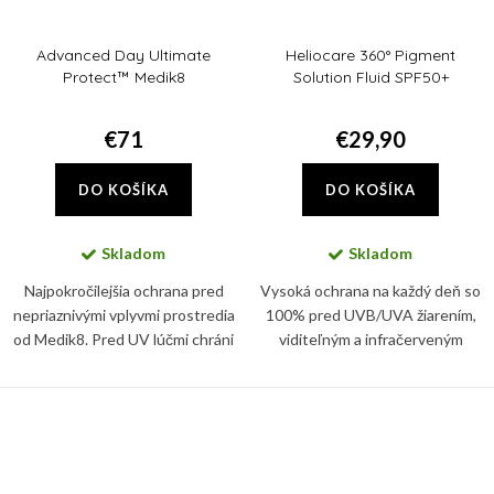
Advanced Day Ultimate
Heliocare 360° Pigment
Protect™ Medik8
Solution Fluid SPF50+
€71
€29,90
DO KOŠÍKA
DO KOŠÍKA
Skladom
Skladom
Najpokročilejšia ochrana pred
Vysoká ochrana na každý deň so
nepriaznivými vplyvmi prostredia
100% pred UVB/UVA žiarením,
od Medik8. Pred UV lúčmi chráni
viditeľným a infračerveným
tento denný krém vďaka SPF 50+
svetlom. Pokožku chráni
a PA ++++.
BioShield systém s minerálnymi
filtrami s jedinečnou fluidnou a...