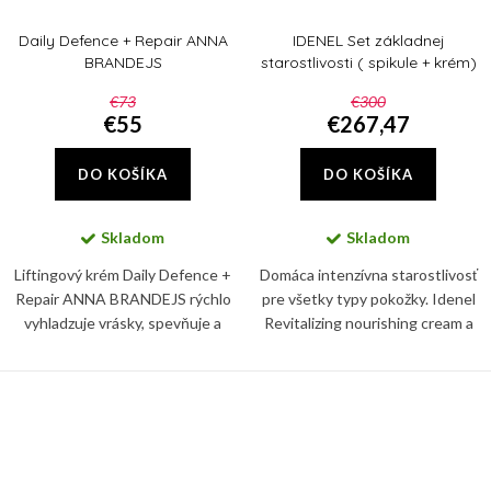
Daily Defence + Repair ANNA
IDENEL Set základnej
BRANDEJS
starostlivosti ( spikule + krém)
€73
€300
€55
€267,47
DO KOŠÍKA
DO KOŠÍKA
Skladom
Skladom
Liftingový krém Daily Defence +
Domáca intenzívna starostlivosť
Repair ANNA BRANDEJS rýchlo
pre všetky typy pokožky. Idenel
vyhladzuje vrásky, spevňuje a
Revitalizing nourishing cream a
rozžiaruje pleť, ktorú navyše
IDENEL Intensive Repair Locking
dokonale hydratuje.
Cream zaručia viditeľné
omladenie pokožky.