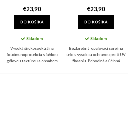
€23,90
€23,90
DO KOŠÍKA
DO KOŠÍKA
Skladom
Skladom
Vysoká širokospektrálna
Bezfarebný opaľovací sprej na
fotoimunoprotekcia s ľahkou
telo s vysokou ochranou proti UV
gélovou textúrou a obsahom
žiareniu. Pohodlná a účinná
hyaluronátu sodného.
aplikácia na mokrú pokožku vďaka
zloženiu Wet Skin.