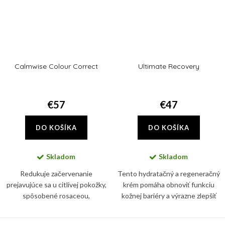
Calmwise Colour Correct
Ultimate Recovery
€57
€47
DO KOŠÍKA
DO KOŠÍKA
Skladom
Skladom
Redukuje začervenanie
Tento hydratačný a regeneračný
prejavujúce sa u citlivej pokožky,
krém pomáha obnoviť funkciu
spôsobené rosaceou,
kožnej bariéry a výrazne zlepšiť
hormonálnymi zmenami,
vzhľad kože. Obsiahnutý alantoín
poškodením kapilár. Súčasne
podporuje syntézu kolagénu v