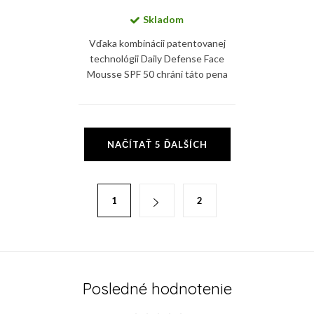
Skladom
Vďaka kombinácii patentovanej
technológii Daily Defense Face
Mousse SPF 50 chráni táto pena
pokožku pred UV žiarením, HEV
modrým svetlom a zvyšuje
ochrannú bariéru pokožky....
O
NAČÍTAŤ 5 ĎALŠÍCH
v
l
á
S
1
2
d
t
a
r
c
á
i
n
e
k
Posledné hodnotenie
p
o