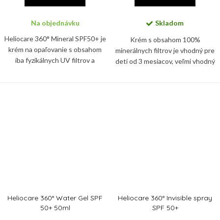
Na objednávku
Skladom
Heliocare 360° Mineral SPF50+ je
Krém s obsahom 100%
krém na opaľovanie s obsahom
minerálnych filtrov je vhodný pre
iba fyzikálnych UV filtrov a
deti od 3 mesiacov, veľmi vhodný
pokročilou fotoimunoprotekciou.
aj pre reaktívnu alebo atopickú
pokožku.
Heliocare 360° Water Gel SPF
Heliocare 360° Invisible spray
50+ 50ml
SPF 50+