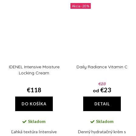
znižuje pocit pálenia a
pokožke, redukuje...
-20 %
precitlivenosti pokožky
IDENEL Intensive Moisture
Daily Radiance Vitamin C
Locking Cream
€23
€118
€23
od
DO KOŠÍKA
DETAIL
Skladom
Skladom
Ľahká textúra Intensive
Denný hydratačný krém s