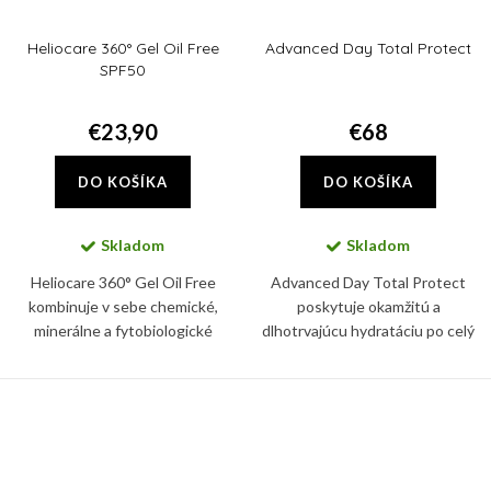
Heliocare 360° Gel Oil Free
Advanced Day Total Protect
SPF50
€23,90
€68
DO KOŠÍKA
DO KOŠÍKA
Skladom
Skladom
Heliocare 360° Gel Oil Free
Advanced Day Total Protect
kombinuje v sebe chemické,
poskytuje okamžitú a
minerálne a fytobiologické
dlhotrvajúcu hydratáciu po celý
ochranné filtre. Chráni tak pleť
deň, silná širokospektrálny UVA a
pred UVA a UVB žiarením i pred
UVB ochrana pomáha
IR-A žiarením a tzv. viditeľným...
predchádzať starnutiu pleti a
vzniku jej...