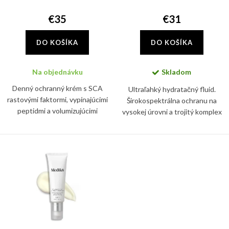
d
k
u
€35
€31
t
k
o
DO KOŠÍKA
DO KOŠÍKA
t
v
o
Na objednávku
Skladom
v
Denný ochranný krém s SCA
Ultraľahký hydratačný fluid.
rastovými faktormi, vypínajúcimi
Širokospektrálna ochranu na
peptidmi a volumizujúcimi
vysokej úrovni a trojitý komplex
aktívnymi látkami, ktoré
proti starnutiu. Pomáha
podporujú tvorbu kolagénu a
predchádzať viditeľným známkam
zvyšujú dermálnu hustotu
starnutia.