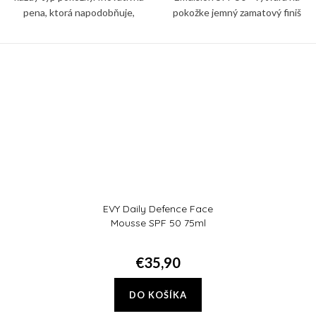
pena, ktorá napodobňuje,
pokožke jemný zamatový finiš
podporuje a posilňuje prirodzenú
ktorý chráni pleť pred UVA, UVB,
ochrannú bariéru pokožky.
viditeľným, IR-A žiarením a
modrým svetlom.
EVY Daily Defence Face
Mousse SPF 50 75ml
€35,90
DO KOŠÍKA