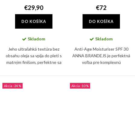
€29,90
€72
DO KOŠÍKA
DO KOŠÍKA
Skladom
Skladom
Jeho ultraľahká textúra bez
Anti-Age Moisturiser SPF 30
obsahu oleja sa vpíja do pleti s
ANNA BRANDEJS je perfektná
matným finišom, perfektne sa
voľba pre komplexnú
hodí pod make-up. Ideálny na
starostlivosť o pleť. V zložení
každodenné používanie a všetky
nájdete i ceramidy a skvalán,
odtiene pokožky.
ktoré posilňujú prirodzenú
-24 %
-10 %
bariéru...