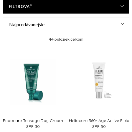
FILTROVAŤ
R
Najpredávanejšie
a
Najlacnejšie
d
44
položiek celkom
e
Najdrahšie
V
n
ý
Abecedne
i
p
e
i
p
s
r
p
o
r
d
Endocare Tensage Day Cream
Heliocare 360º Age Active Fluid
o
u
SPF 30
SPF 50