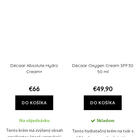
procedúrami spikulami. Tento...
Décaar Absolute Hydro
Décaar Oxygen Cream SPF30
Cream+
50 ml
€66
€49,90
DO KOŠÍKA
DO KOŠÍKA
Na objednávku
Skladom
Tento krém má zvýšený obsah
Tento hydratačný krém na tvár s
emolientov, ktoré uzamykajú