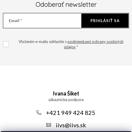
Odoberať newsletter
Email
PRIHLÁSIŤ SA
Vložením e-mailu súhlasíte s
podmienkami ochrany osobných
údajov
Z
á
Ivana Šiket
p
ä
+421 949 424 825
t
iivs
@
iivs.sk