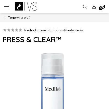
Prejsť
N
na
obsah
Tonery na pleť
K
Neohodnotené
Podrobnosti hodnotenia
PRESS & CLEAR™