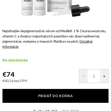
Najsilnejšie depigmentačné sérum od Medik8. 1 % Oxyresveratrolu,
vitamín C a dvojica rozjasňujúcich peptidov vás zbaví nadmernej
pigmentácie, melazmy a tmavých fliačikov na pleti.
Detailné
informácie
Na objednávku
€74
€60,16 bez DPH
Jednotková
cena:
PRIDAŤ DO KOŠÍKA