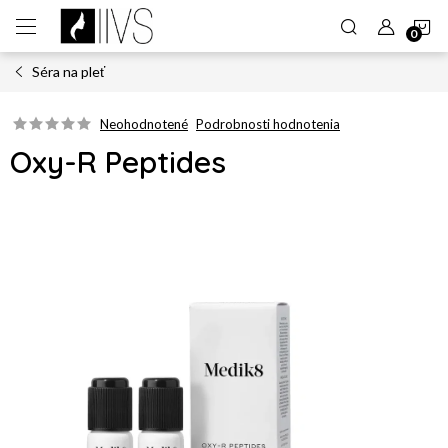
Prejsť
N
na
obsah
Séra na pleť
K
Neohodnotené
Podrobnosti hodnotenia
Oxy-R Peptides