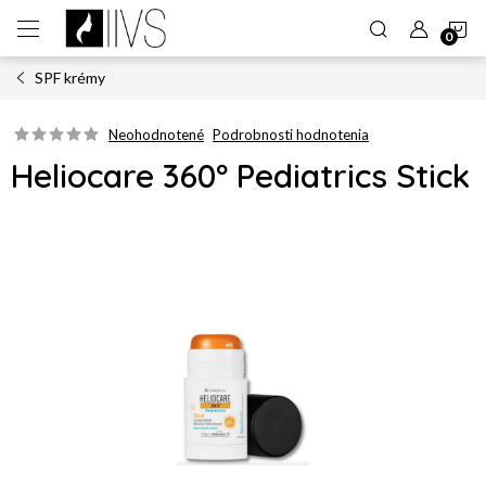
Prejsť
N
na
obsah
SPF krémy
K
Neohodnotené
Podrobnosti hodnotenia
Heliocare 360º Pediatrics Stick