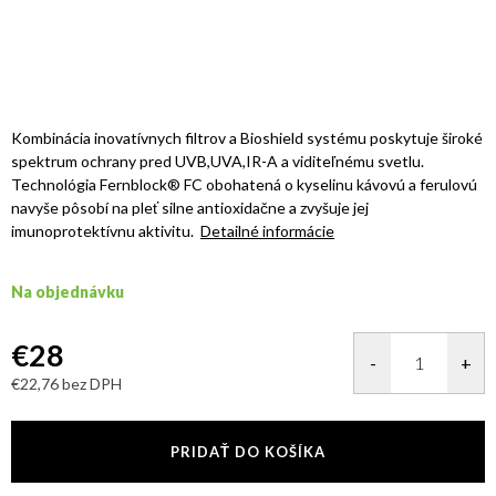
Kombinácia inovatívnych filtrov a Bioshield systému poskytuje široké
spektrum ochrany pred UVB,UVA,IR-A a viditeľnému svetlu.
Technológia Fernblock® FC obohatená o kyselinu kávovú a ferulovú
navyše pôsobí na pleť silne antioxidačne a zvyšuje jej
imunoprotektívnu aktivitu.
Detailné informácie
Na objednávku
€28
€22,76 bez DPH
Jednotková
cena:
PRIDAŤ DO KOŠÍKA