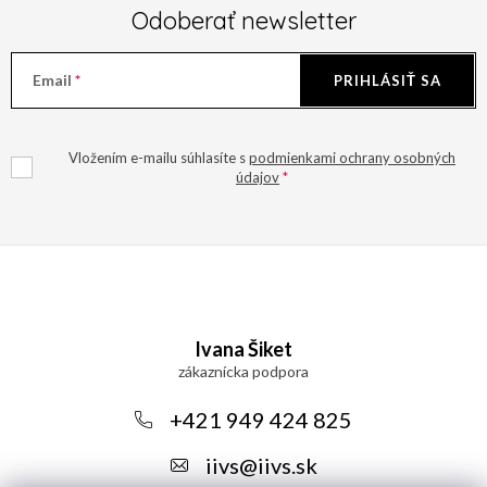
Odoberať newsletter
Email
PRIHLÁSIŤ SA
Vložením e-mailu súhlasíte s
podmienkami ochrany osobných
údajov
Z
á
Ivana Šiket
p
ä
+421 949 424 825
t
iivs
@
iivs.sk