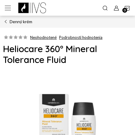
Prejsť
N
na
obsah
Denný krém
K
Neohodnotené
Podrobnosti hodnotenia
Heliocare 360° Mineral
Tolerance Fluid