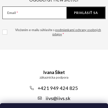
Email
PRIHLÁSIŤ SA
Vložením e-mailu súhlasíte s
podmienkami ochrany osobných
údajov
Z
á
Ivana Šiket
p
ä
+421 949 424 825
t
iivs
@
iivs.sk
i