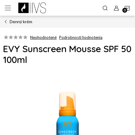
Prejsť
N
na
obsah
Denný krém
K
Neohodnotené
Podrobnosti hodnotenia
EVY Sunscreen Mousse SPF 50
100ml