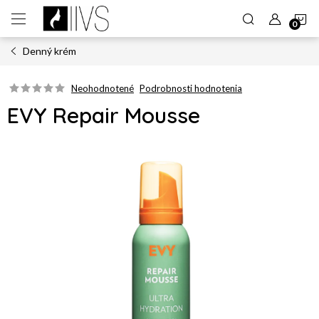
Prejsť
N
na
obsah
Denný krém
K
Neohodnotené
Podrobnosti hodnotenia
EVY Repair Mousse