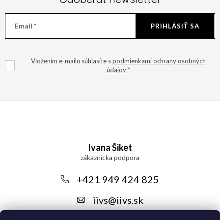
Email
PRIHLÁSIŤ SA
Vložením e-mailu súhlasíte s
podmienkami ochrany osobných
údajov
Z
á
Ivana Šiket
p
ä
+421 949 424 825
t
iivs
@
iivs.sk
i