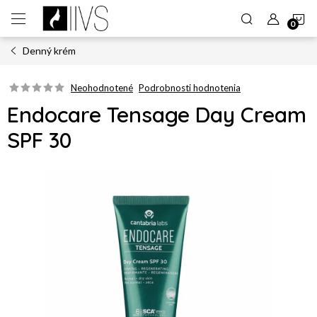
Prejsť
N
na
obsah
Denný krém
K
Neohodnotené
Podrobnosti hodnotenia
Endocare Tensage Day Cream
SPF 30