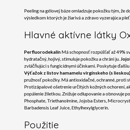
Peeling na gélovej báze omladzuje pokožku tým, že dod
výsledkom ktorých je žiarivá a zdravo vyzerajúca pleť
Hlavné aktívne látky 
Perfluorodekalín
Má schopnosť rozpúšťať až 49% svo
hydratačný, hojivý, stimuluje pokožku a chráni ju.
Jojo
zvláčňujúci s fungicídnymi účinkami. Poskytuje ďalši
Výťažok z listov
hamamelu virgínskeho
(s lieskou
pružnosť pokožky. Má antioxidačné, ochranné, proti st
Protizápalové ošetrenie určitých kožných ochorení, ak
popálenie žiletkou. Znižuje odlupovanie a obnovuje
Phosphate, Triethanolmine, Jojoba Esters, Microcrys
Barbadensis Leaf Juice, Ethylhexylglycerin.
Použitie