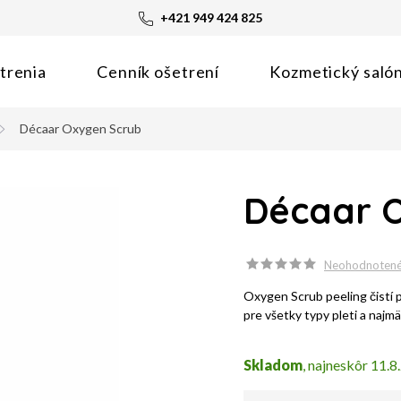
+421 949 424 825
trenia
Cenník ošetrení
Kozmetický saló
Décaar Oxygen Scrub
Décaar 
Neohodnoten
Oxygen Scrub peeling čistí 
pre všetky typy pleti a najm
Skladom
11.8