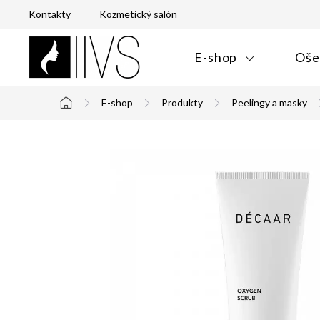
Prejsť
Kontakty
Kozmetický salón
na
obsah
E-shop
Oše
E-shop
Produkty
Peelingy a masky
Domov