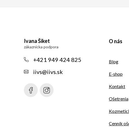
Z
á
Ivana Šiket
O nás
p
ä
+421 949 424 825
Blog
t
iivs
@
iivs.sk
E-shop
i
Kontakt
e
Ošetrenia
Kozmetick
Cenník oš