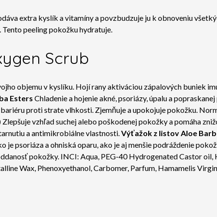
áva extra kyslík a vitamíny a povzbudzuje ju k obnoveniu všetkých 
. Tento peeling pokožku hydratuje.
Oxygen Scrub
jho objemu v kyslíku. Hojí rany aktiváciou zápalových buniek imu
ba Esters
Chladenie a hojenie akné, psoriázy, úpalu a popraskane
u bariéru proti strate vlhkosti. Zjemňuje a upokojuje pokožku. No
)
Zlepšuje vzhľad suchej alebo poškodenej pokožky a pomáha zniž
arnutiu a antimikrobiálne vlastnosti.
Výťažok z listov Aloe
Barb
o je psoriáza a ohniská oparu, ako je aj menšie podráždenie pokožk
 poddanosť pokožky. INCI: Aqua, PEG-40 Hydrogenated Castor oil
talline Wax, Phenoxyethanol, Carbomer, Parfum, Hamamelis Virgini