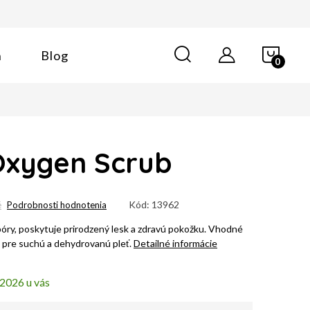
NÁK
n
Blog
KOŠÍ
Oxygen Scrub
Kód:
13962
é
Podrobnosti hodnotenia
póry, poskytuje prirodzený lesk a zdravú pokožku. Vhodné
ä pre suchú a dehydrovanú pleť.
Detailné informácie
.2026