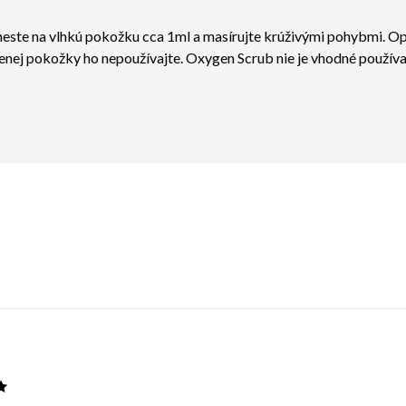
neste na vlhkú pokožku cca 1ml a masírujte krúživými pohybmi. O
nej pokožky ho nepoužívajte. Oxygen Scrub nie je vhodné používať