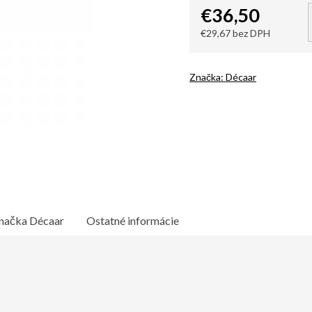
€36,50
€29,67 bez DPH
Jednotková
cena:
Značka:
Décaar
načka
Décaar
Ostatné informácie