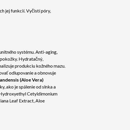
jej funkcií. Vyčistí póry,
nitného systému. Anti-aging,
j pokožky. Hydratačný,
rmalizuje produkciu kožného mazu.
ovať odlupovanie a obnovuje
andensis
(Aloe Vera)
y, ako je spálenie od slnka a
, Hydroxyethyl Cetyldimonium
ana Leaf Extract, Aloe