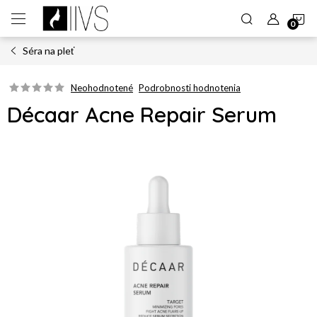
Prejsť
N
na
obsah
Séra na pleť
K
Neohodnotené
Podrobnosti hodnotenia
Décaar Acne Repair Serum