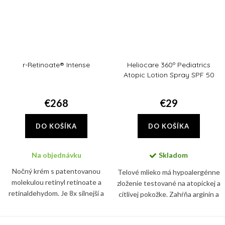
r-Retinoate® Intense
Heliocare 360º Pediatrics
Atopic Lotion Spray SPF 50
€268
€29
DO KOŠÍKA
DO KOŠÍKA
Na objednávku
Skladom
Nočný krém s patentovanou
Telové mlieko má hypoalergénne
molekulou retinyl retinoate a
zloženie testované na atopickej a
retinaldehydom. Je 8x silnejší a
citlivej pokožke. Zahŕňa arginín a
11x rýchlejší ako klasický retinol a
glycerín, ktoré pomáhajú
pleť navyše hĺbkovo hydratuje.
hydratovať a udržiavať zdravú