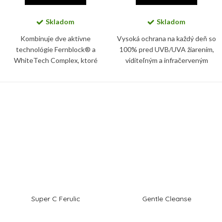
Skladom
Skladom
Kombinuje dve aktívne
Vysoká ochrana na každý deň so
technológie Fernblock® a
100% pred UVB/UVA žiarením,
WhiteTech Complex, ktoré
viditeľným a infračerveným
chránia kožu pred UV žiarením a
svetlom. Pokožku chráni
voľnými radikálmi, zvyšujú
BioShield systém s minerálnymi
pevnosť a elasticitu kože, a
filtrami s jedinečnou fluidnou a...
kontrolujú...
Super C Ferulic
Gentle Cleanse