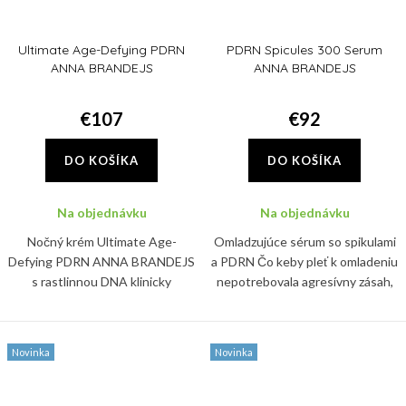
Ultimate Age-Defying PDRN
PDRN Spicules 300 Serum
ANNA BRANDEJS
ANNA BRANDEJS
€107
€92
DO KOŠÍKA
DO KOŠÍKA
Na objednávku
Na objednávku
Nočný krém Ultimate Age-
Omladzujúce sérum so spikulami
Defying PDRN ANNA BRANDEJS
a PDRN Čo keby pleť k omladeniu
s rastlinnou DNA klinicky
nepotrebovala agresívny zásah,
redukuje vrásky o 24,5 %.
ale len správny signál? Sérum
Spevňuje, hydratuje a posilňuje
PDRN Spicules 300 Serum ANNA
kožnú bariéru už počas spánku.
BRANDEJS pracuje s...
Novinka
Novinka