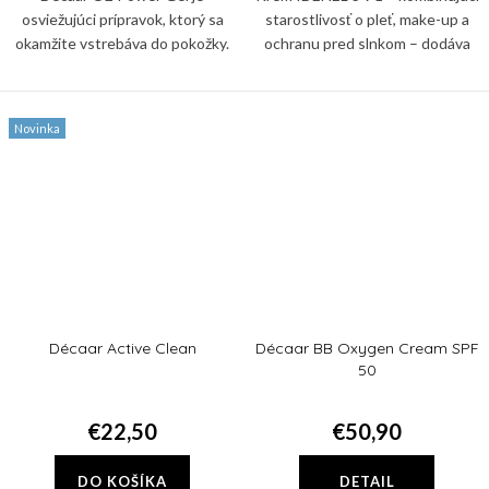
osviežujúci prípravok, ktorý sa
starostlivosť o pleť, make-up a
okamžite vstrebáva do pokožky.
ochranu pred slnkom – dodáva
Poskytuje okamžitú hydratáciu,
pleti svieži, zjednotený a
osviežuje pleť, rýchlo sa
prirodzene žiarivý vzhľad a
vstrebáva a ihneď pomáha
zároveň ju chráni pred UV...
Novinka
zmierniť...
Décaar Active Clean
Décaar BB Oxygen Cream SPF
50
€22,50
€50,90
DO KOŠÍKA
DETAIL