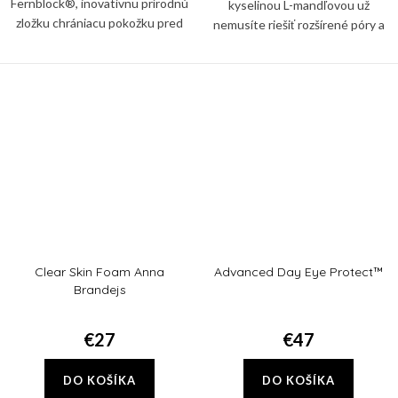
Fernblock®, inovatívnu prírodnú
kyselinou L-mandľovou už
zložku chrániacu pokožku pred
nemusíte riešiť rozšírené póry a
poškodením spôsobeným
čierne bodky na nose a po celej
UVB/UVA žiarením.
tvári. Trojitá sila exfoliácia vás ich
zbaví!
Clear Skin Foam Anna
Advanced Day Eye Protect™
Brandejs
€27
€47
DO KOŠÍKA
DO KOŠÍKA