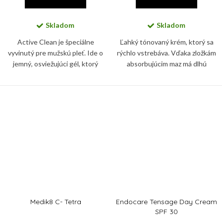
Skladom
Skladom
Active Clean je špeciálne
Ľahký tónovaný krém, ktorý sa
vyvinutý pre mužskú pleť. Ide o
rýchlo vstrebáva. Vďaka zložkám
jemný, osviežujúci gél, ktorý
absorbujúcim maz má dlhú
nevysušuje pleť, obnovuje jej
trvácnosť, a je vhodný pre všetky
rovnováhu a zmierňuje
typy pokožky. Okrem farebného
začervenanie i prejavy únavy.
zjednotenia dodá pokožke...
Medik8 C- Tetra
Endocare Tensage Day Cream
SPF 30