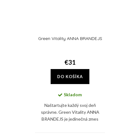
Green Vitality ANNA BRANDEJS
€31
DO KOŠÍKA
Skladom
Naštartujte každý svoj deň
správne. Green Vitality ANNA
BRANDEJS je jedinečná zmes
superpotravín ako chlorella,
spirulina, zelený jačmeň a jablčná
vláknina, ktoré spoločne...