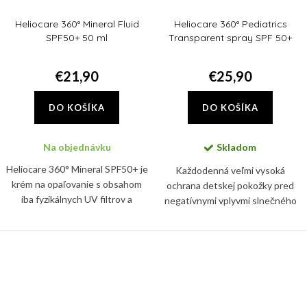
Heliocare 360° Mineral Fluid
Heliocare 360° Pediatrics
SPF50+ 50 ml
Transparent spray SPF 50+
200ml
€21,90
€25,90
DO KOŠÍKA
DO KOŠÍKA
Na objednávku
Skladom
Heliocare 360° Mineral SPF50+ je
Každodenná veľmi vysoká
krém na opaľovanie s obsahom
ochrana detskej pokožky pred
iba fyzikálnych UV filtrov a
negatívnymi vplyvmi slnečného
pokročilou fotoimunoprotekciou.
žiarenia, pred vznikom slnečných
alergii a hyperpigmentácii.