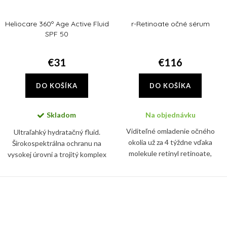
Heliocare 360º Age Active Fluid
r-Retinoate očné sérum
SPF 50
€31
€116
DO KOŠÍKA
DO KOŠÍKA
Skladom
Na objednávku
Viditeľné omladenie očného
Ultraľahký hydratačný fluid.
okolia už za 4 týždne vďaka
Širokospektrálna ochranu na
molekule retinyl retinoate,
vysokej úrovni a trojitý komplex
najúčinnejšej forme vitamínu A.
proti starnutiu. Pomáha
Sérum spevní pleť a vypne vrásky
predchádzať viditeľným známkam
okolo očí, zredukuje tiež...
starnutia.