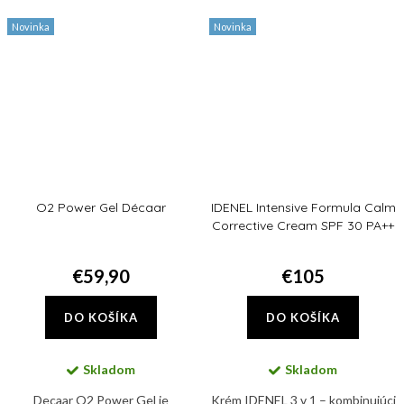
hydratujú a regenerujú.
Novinka
Novinka
O2 Power Gel Décaar
IDENEL Intensive Formula Calm
Corrective Cream SPF 30 PA++
€59,90
€105
DO KOŠÍKA
DO KOŠÍKA
Skladom
Skladom
Decaar O2 Power Gel je
Krém IDENEL 3 v 1 – kombinujúci