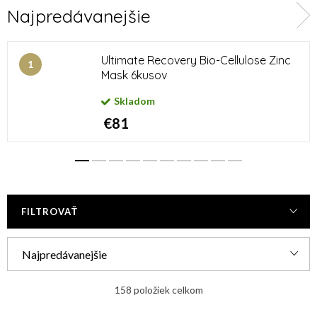
Najpredávanejšie
Peelingy a masky
Kozmetické pomôcky
Výživové doplnky pre
Kozmetická sada
Ultimate Recovery Bio-Cellulose Zinc
pokožku, pleť aj vlasy
Mask 6kusov
Skladom
€81
FILTROVAŤ
R
Najpredávanejšie
a
Najlacnejšie
d
158
položiek celkom