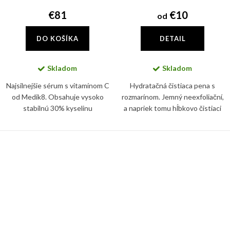
€81
€10
od
DO KOŠÍKA
DETAIL
Skladom
Skladom
Najsilnejšie sérum s vitamínom C
Hydratačná čistiaca pena s
od Medik8. Obsahuje vysoko
rozmarínom. Jemný neexfoliační,
stabilnú 30% kyselinu
a napriek tomu hĺbkovo čistiaci
ethylaskorbovú (vitamín C),
penový prípravok na každodenné
ktorej účinok ešte zosilňuje
čistenie pleti.
kyselina ferulová.