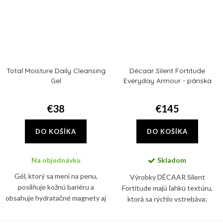
Total Moisture Daily Cleansing
Décaar Silent Fortitude
Gel
Everyday Armour - pánska
sada
€38
€145
DO KOŠÍKA
DO KOŠÍKA
Na objednávku
Skladom
Gél, ktorý sa mení na penu,
Výrobky DÉCAAR Silent
posilňuje kožnú bariéru a
Fortitude majú ľahkú textúru,
obsahuje hydratačné magnety aj
ktorá sa rýchlo vstrebáva;
prebiotiká.
pomáhajú zmierňovať prejavy
únavy pleti a zároveň ju chránia,