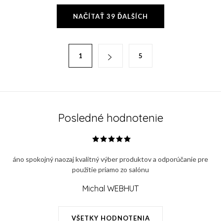
O
NAČÍTAŤ 39 ĎALŠÍCH
v
l
á
S
1
5
d
t
a
r
c
á
i
n
e
k
Posledné hodnotenie
p
o
r
v
v
a
áno spokojný naozaj kvalitný výber produktov a odporúčanie pre
k
n
použitie priamo zo salónu
y
i
v
Michal WEBHUT
e
ý
p
VŠETKY HODNOTENIA