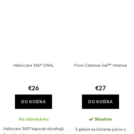
bariérovú funkciu...
Heliocare 360° ORAL
Pore Cleanse Gel™ Intense
€26
€27
DO KOŠÍKA
DO KOŠÍKA
Na objednávku
Skladom
Heliocare 360° kapsule obsahujú
S gélom na čistenie pórov s