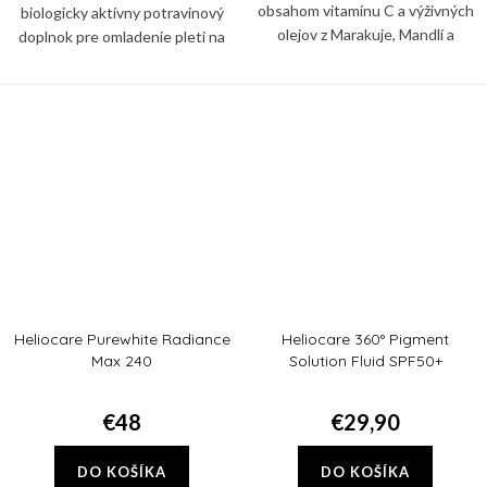
obsahom vitamínu C a výživných
biologicky aktívny potravinový
olejov z Marakuje, Mandlí a
doplnok pre omladenie pleti na
Marhuľe. Rýchlo sa vstrebáva a
základe aminokyselín. Obsahuje
pokožku nezanecháva mastnú.
patentovaný švajčiarsky komplex,
vyváženú zmes...
Heliocare Purewhite Radiance
Heliocare 360° Pigment
Max 240
Solution Fluid SPF50+
€48
€29,90
DO KOŠÍKA
DO KOŠÍKA