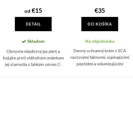
€15
€35
od
DETAIL
DO KOŠÍKA
Skladom
Na objednávku
Denný ochranný krém s SCA
Obnovte mladistvý jas pleti a
rastovými faktormi, vypínajúcimi
bojujte proti viditeľným známkam
peptidmi a volumizujúcimi
jej starnutia s ľahkým sérom C-
aktívnymi látkami, ktoré
Tetra, ktoré obsahuje sieť
podporujú tvorbu kolagénu a
antioxidantov vo forme vitamínu
zvyšujú dermálnu hustotu
C a vitamínu E. Tie...