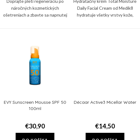
v
Doprajte pleti regeneráciu po
Hydratačný krém Total Moisture
náročných kozmetických
Daily Facial Cream od Medik8
ošetreniach a zbavte sa napnutej
hydratuje všetky vrstvy kože,
či nadmerne suchej pleti so
posilňuje fungovanie kožnej
šupinkami vďaka pleťovej maske
bariéry a podporuje zdravý
mikróbiom pleti. Používajte ho...
EVY Sunscreen Mousse SPF 50
Décaar Active3 Micellar Water
100ml
€30,90
€14,50