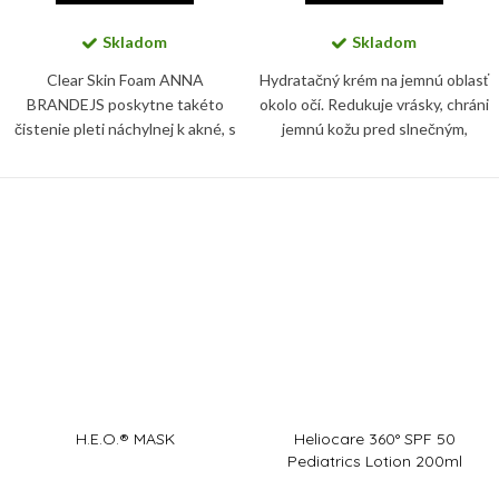
Skladom
Skladom
Clear Skin Foam ANNA
Hydratačný krém na jemnú oblasť
BRANDEJS poskytne takéto
okolo očí. Redukuje vrásky, chráni
čistenie pleti náchylnej k akné, s
jemnú kožu pred slnečným,
nadmernou produkciou kožného
infračerveným a modrým
mazu a či pleti s častým vznikom
žiarením, aj pred znečistením a
zápalových ložísk a dodá jej...
glykáciou. Zbaví vás tiež...
H.E.O.® MASK
Heliocare 360° SPF 50
Pediatrics Lotion 200ml