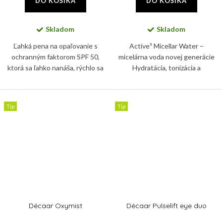
DO KOŠÍKA
DO KOŠÍKA
Skladom
Skladom
Ľahká pena na opaľovanie s
Active³ Micellar Water –
ochranným faktorom SPF 50,
micelárna voda novej generácie
ktorá sa ľahko nanáša, rýchlo sa
Hydratácia, tonizácia a
vstrebáva a nikdy nie je lepkavá
upokojenie v jednom kroku
ani mastná.
Predstavujeme vám Active³
Micellar Water – inovatívnu...
Tip
Tip
Décaar Oxymist
Décaar Pulselift eye duo