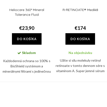
Heliocare 360° Mineral
R-RETINOATE® Medik8
Tolerance Fluid
€23,90
€174
DO KOŠÍKA
DO KOŠÍKA
Skladom
Na objednávku
Užite si silu molekuly retinyl
Každodenná ochrana so 100% s
retinoate v tomto dennom sére s
BioShield systémom a
vitamínom A. Super jemné sérum
minerálnymi filtrami s jedinečnou
predstavuje prelom v anti-ageing
fluidnou a transparentnou
starostlivosti
textúrou. Chránia pred UVB/UVA
žiarením, viditeľným a
infračerveným...