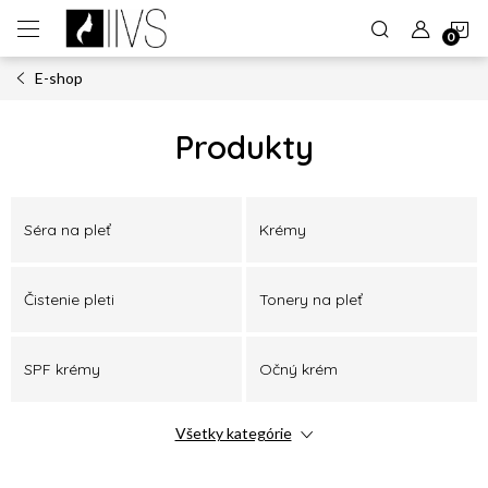
Prejsť
N
na
obsah
E-shop
K
Produkty
Séra na pleť
Krémy
Čistenie pleti
Tonery na pleť
SPF krémy
Očný krém
Všetky kategórie
Denný krém
Nočný krém