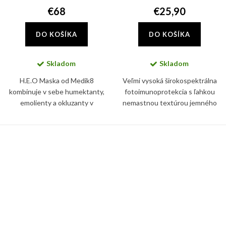
€68
€25,90
DO KOŠÍKA
DO KOŠÍKA
Skladom
Skladom
H.E.O Maska od Medik8
Veľmi vysoká širokospektrálna
kombinuje v sebe humektanty,
fotoimunoprotekcia s ľahkou
emolienty a okluzanty v
nemastnou textúrou jemného
optimalizovanom pomere pre
mlieka na telo pre citlivú detskú
synergickú hydratačnú silu.
pokožku.