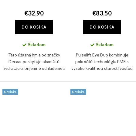
€32,90
€83,50
DO KOŠÍKA
DO KOŠÍKA
Skladom
Skladom
Táto úžasná hmla od značky
Pulselift Eye Duo kombinuje
Decaar poskytuje okamžitú
pokročilú technológiu EMS s
hydratáciu, príjemné ochladenie a
vysoko kvalitnou starostlivosťou
pocit komfortu počas celého dňa.
o oči v jednom inovatívnom
Podporuje kožnú bariéru a
systéme. Kombinácia zariadenia
pomáha udržiavať pleť jemnú,...
Pulselift EMS a náplne...
Novinka
Novinka