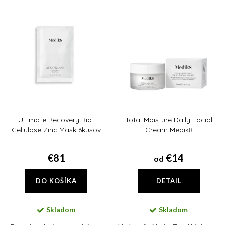
e
Najdrahšie
V
n
ý
Abecedne
i
p
e
i
p
s
r
p
o
r
d
Ultimate Recovery Bio-
Total Moisture Daily Facial
o
u
Cellulose Zinc Mask 6kusov
Cream Medik8
d
k
u
€81
€14
od
t
k
o
DO KOŠÍKA
DETAIL
t
v
o
Skladom
Skladom