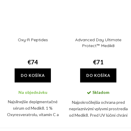
Oxy-R Peptides
Advanced Day Ultimate
Protect™ Medik8
€74
€71
DO KOŠÍKA
DO KOŠÍKA
Na objednávku
Skladom
Najsilnejšie depigmentačné
Najpokročilejšia ochrana pred
sérum od Medik8. 1 %
nepriaznivými vplyvmi prostredia
Oxyresveratrolu, vitamín C a
od Medik8. Pred UV lúčmi chráni
dvojica rozjasňujúcich peptidov
tento denný krém vďaka SPF 50+
vás zbaví nadmernej pigmentácie,
a PA ++++.