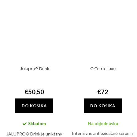
melazmy a tmavých fliačikov na
pleti.
Jalupro® Drink
C-Tetra Luxe
€50,50
€72
DO KOŠÍKA
DO KOŠÍKA
Skladom
Na objednávku
Intenzívne antioxidačné sérum s
JALUPRO® Drink je unikátny