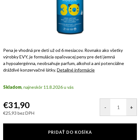
Pena je vhodná pre deti už od 6 mesiacov. Rovnako ako všetky
výrobky EVY, je formulácia opaľovacej peny pre deti jemná
a hypoalergénna, neobsahuje parfum, alkohol a ani potenciálne
dráždivé konzervačné látky.
Detailné informácie
Skladom
11.8.2026
€31,90
€25,93 bez DPH
Jednotková
cena:
PRIDAŤ DO KOŠÍKA