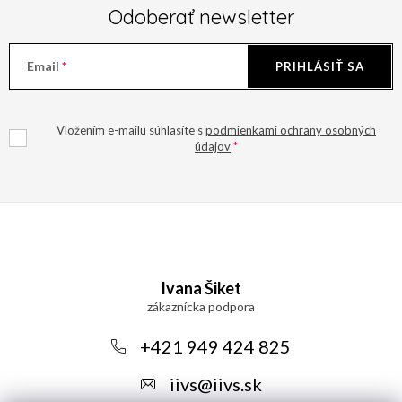
Odoberať newsletter
Email
PRIHLÁSIŤ SA
Vložením e-mailu súhlasíte s
podmienkami ochrany osobných
údajov
Z
á
Ivana Šiket
p
ä
+421 949 424 825
t
iivs
@
iivs.sk