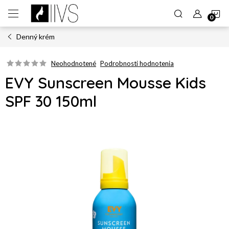
Prejsť
N
na
obsah
Denný krém
K
Neohodnotené
Podrobnosti hodnotenia
EVY Sunscreen Mousse Kids
SPF 30 150ml