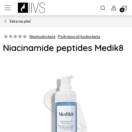
Prejsť
N
na
obsah
Séra na pleť
K
Neohodnotené
Podrobnosti hodnotenia
Niacinamide peptides Medik8