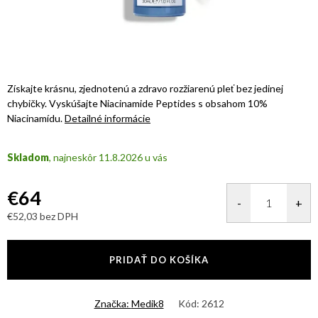
Získajte krásnu, zjednotenú a zdravo rozžiarenú pleť bez jedinej
chybičky. Vyskúšajte Niacinamide Peptides s obsahom 10
%
Niacinamídu.
Detailné informácie
Skladom
11.8.2026
€64
€52,03 bez DPH
Jednotková
cena:
PRIDAŤ DO KOŠÍKA
Značka:
Medik8
Kód:
2612