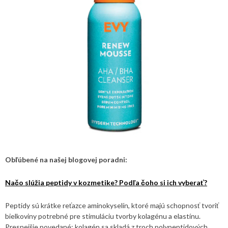
Obľúbené na našej blogovej poradni:
Načo slúžia peptidy v kozmetike? Podľa čoho si ich vyberať?
Peptidy sú krátke reťazce aminokyselín, ktoré majú schopnosť tvoriť
bielkoviny potrebné pre stimuláciu tvorby kolagénu a elastínu.
Presnejšie povedané; kolagén sa skladá z troch polypeptidových