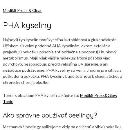
Medik8 Press & Clear
PHA kyseliny
Najnovší typ kyselín tvorí kyselina laktobiónová a glukonolaktón.
Účinkom sú veľmi podobné AHA kyselinám, okrem exfoliácie
prejasňujú pokožku, pôsobia antioxidačne a podporujú bunkový
metabolizmus. Majú však väčšie molekuly, ktoré pôsobia viac
povrchovo, nespôsobujú precitlivelosť na UV žiarenie, a ani
nežiadúce podráždenie. PHA kyseliny sú veľmi vhodné pre citlivú a
poškodenú pokožku. PHA kyseliny budú šetrné aj k ekzematickej, a
chronicky chorej pokožke.
Toner s obsahom PHA kyselín zakúpite tu:
Medik8 Press&Glow
Tonic
Ako správne používať peelingy?
Mechanické peelingy aplikujeme vždy na odlíčenú a vlhkú pokožku.