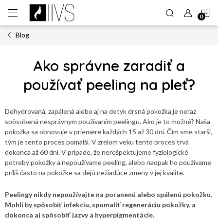
Prejsť
N
na
obsah
Blog
K
Ako správne zaradiť a
používať peeling na pleť?
Dehydrovaná, zapálená alebo aj na dotyk drsná pokožka je neraz
spôsobená nesprávnym používaním peelingu. Ako je to možné? Naša
pokožka sa obnovuje v priemere každých 15 až 30 dní. Čím sme starší,
tým je tento proces pomalší. V zrelom veku tento proces trvá
dokonca až 60 dní. V prípade, že nerešpektujeme fyziologické
potreby pokožky a nepoužívame peeling, alebo naopak ho používame
príliš často na pokožke sa dejú nežiadúce zmeny v jej kvalite.
Peelingy nikdy nepoužívajte na poranenú alebo spálenú pokožku.
Mohli by spôsobiť infekciu, spomaliť regeneráciu pokožky, a
dokonca aj spôsobiť jazvy a hyperpigmentácie.