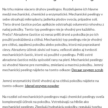
Na trhu máme viacero druhov peelingov. Rozdeľujeme ich hlavne
medzi mechanické, chemické a enzymatické. Mechanické peelingy v
sebe obsahujú mikroplasty, jadierka plodov ovocia, prípadne soli.
Tieto drsné častice počas aplikácie odstraňujú odumretú rohovinu z
našej pokožky. Tento typ peelingov nie je vhodný pre každého.
Prečo? Abrazívne častice sú neraz príliš drsné a pokožka je po ich
použití podráždená a citlivá. Mechanický typ peelingu nie je vhodný
pre citlivú, zapálenú pokožku alebo pokožku, ktorá má popraskané
cievy. Abrazívny účinok závisi od tvaru, veľkosti alebo aj tvrdosti
mechanických častíc, ktoré sú použité v peelingu. Príliš ostré
abrazívne častice môžu spôsobiť rany na pleti. Mechanické peelingy
sú vhodné hlavne pre normálnu, zmiešanú a mastnú pokožku. Jemný
mechanický peeling nájdete na tomto odkaze:
Decaar oxygen scrub
Jemný enzymatický čistič vhodný aj na citlivú pokožku nájdete na
tomto odkaze:
Idenel enzyme powder
Na rozdiel od mechanických peelingov majú chemické peelingy oveľa
komplexnejší účinok na pokožku. Vstrebávajú sa hlbšie ako
mechanické peelingy. Zlepšujú hydratáciu pokožky, regulujú tvorbu