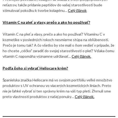
reťazcov, takže pridanie peptidov do vašej starostlivosti bude
stimulovať pokožku k tvorbe kolagénu…
Celý článok
Vitamín C na pleť a vlasy, prečo a ako ho používať?
Vitamín C na pleť a vlasy, prečo a ako ho používať? Vitamínu C v
kozmetike v posledných rokoch nesmierne stúpa na obľúbenosti.
Prečo je tomu tak? A čo všetko by ste mali o ňom vedieť v prípade, že
ho chcete „céčko" zaradiť do svojej starostlivosti o pleť? Vďaka čomu
vitamín C napomáha významne udržiavať…
Celý článok.
Podľa čoho si vybrať Heliocare krém?
Španielska značka Heliocare má vo svojom portfóliu veľké množstvo
produktov s UV ochranou vo viacerých kozmetických líniach. Preto
nie je ľahké vybrať si ten správny krém na váš typ pleti. Zhrnuli sme
preto vlastnosti produktov z našej ponuky…
Celý článok.