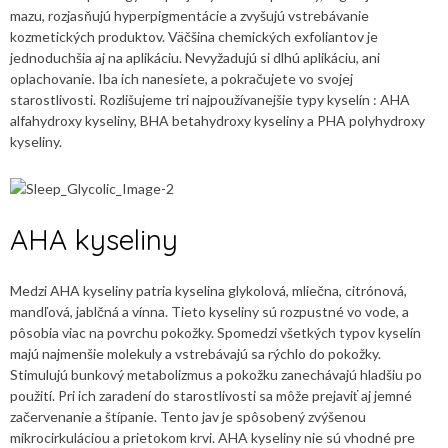
mazu, rozjasňujú hyperpigmentácie a zvyšujú vstrebávanie
kozmetických produktov. Väčšina chemických exfoliantov je
jednoduchšia aj na aplikáciu. Nevyžadujú si dlhú aplikáciu, ani
oplachovanie. Iba ich nanesiete, a pokračujete vo svojej
starostlivosti. Rozlišujeme tri najpoužívanejšie typy kyselín : AHA
alfahydroxy kyseliny, BHA betahydroxy kyseliny a PHA polyhydroxy
kyseliny.
AHA kyseliny
Medzi AHA kyseliny patria kyselina glykolová, mliečna, citrónová,
mandľová, jablčná a vínna. Tieto kyseliny sú rozpustné vo vode, a
pôsobia viac na povrchu pokožky. Spomedzi všetkých typov kyselín
majú najmenšie molekuly a vstrebávajú sa rýchlo do pokožky.
Stimulujú bunkový metabolizmus a pokožku zanechávajú hladšiu po
použití. Pri ich zaradení do starostlivosti sa môže prejaviť aj jemné
začervenanie a štípanie. Tento jav je spôsobený zvýšenou
mikrocirkuláciou a prietokom krvi. AHA kyseliny nie sú vhodné pre