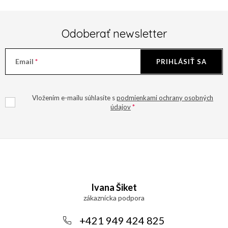
Odoberať newsletter
Email
PRIHLÁSIŤ SA
Vložením e-mailu súhlasíte s
podmienkami ochrany osobných
údajov
Z
á
Ivana Šiket
p
ä
+421 949 424 825