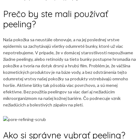
Prečo by ste mali používať
peeling?
Naša pokožka sa neustále obnovuje, a na jej poslednej vrstve
epidermis sa zachytávajú všetky odumreté bunky, ktoré už viac
nepotrebujeme. V prípade, že v domácej starostlivosti nepoužívame
žiadne peelingy, alebo retinoidy sa tieto bunky postupne hromadia na
pokožke a tvoria na dotyk drsný a hrubý film. Problém je, že väčšina
kozmetických produktov je na báze vody, a bez odstránenia tejto
odumretej vrstvy našej pokožky sa produkty vstrebávajú omnoho
horšie. Aktívne látky tak pôsobia viac povrchovo, a sú menej
efektívne. Bez použitia peelingov sa viac darí aj nežiadúcim
mikroorganizmom na našej kožnej bariére. Čo podnecuje vznik
nežiadúcich a bolestivých zápalov na pleti.
Ako si správne vybrať peeling?