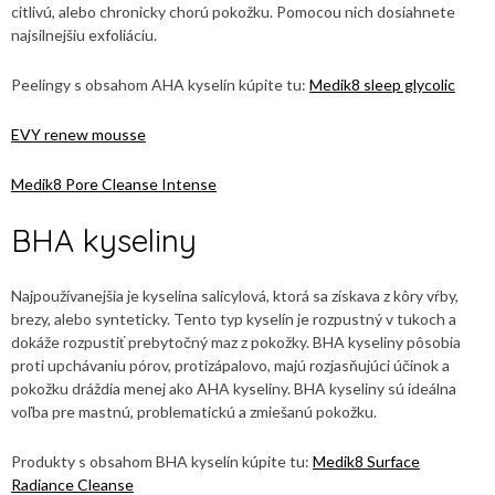
citlivú, alebo chronicky chorú pokožku. Pomocou nich dosiahnete
najsilnejšiu exfoliáciu.
Peelingy s obsahom AHA kyselín kúpite tu:
Medik8 sleep glycolic
EVY renew mousse
Medik8 Pore Cleanse Intense
BHA kyseliny
Najpoužívanejšia je kyselina salicylová, ktorá sa získava z kôry vŕby,
brezy, alebo synteticky. Tento typ kyselín je rozpustný v tukoch a
dokáže rozpustiť prebytočný maz z pokožky. BHA kyseliny pôsobia
proti upchávaniu pórov, protizápalovo, majú rozjasňujúci účinok a
pokožku dráždia menej ako AHA kyseliny. BHA kyseliny sú ideálna
voľba pre mastnú, problematickú a zmiešanú pokožku.
Produkty s obsahom BHA kyselín kúpite tu:
Medik8 Surface
Radiance Cleanse