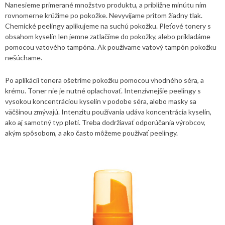
Nanesieme primerané množstvo produktu, a približne minútu ním
rovnomerne krúžime po pokožke. Nevyvíjame pritom žiadny tlak.
Chemické peelingy aplikujeme na suchú pokožku. Pleťové tonery s
obsahom kyselín len jemne zatlačíme do pokožky, alebo prikladáme
pomocou vatového tampóna. Ak používame vatový tampón pokožku
nešúchame.
Po aplikácii tonera ošetríme pokožku pomocou vhodného séra, a
krému. Toner nie je nutné oplachovať. Intenzívnejšie peelingy s
vysokou koncentráciou kyselín v podobe séra, alebo masky sa
väčšinou zmývajú. Intenzitu používania udáva koncentrácia kyselín,
ako aj samotný typ pleti. Treba dodržiavať odporúčania výrobcov,
akým spôsobom, a ako často môžeme používať peelingy.