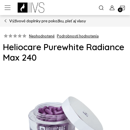
Prejsť
N
na
obsah
Výživové doplnky pre pokožku, pleť aj vlasy
K
Neohodnotené
Podrobnosti hodnotenia
Heliocare Purewhite Radiance
Max 240