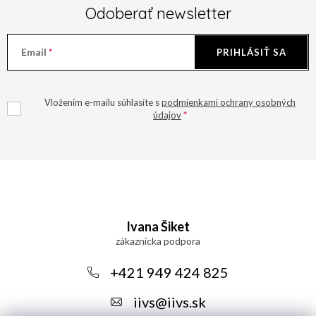
Odoberať newsletter
Email
PRIHLÁSIŤ SA
Vložením e-mailu súhlasíte s
podmienkami ochrany osobných
údajov
Z
á
Ivana Šiket
p
ä
+421 949 424 825
t
iivs
@
iivs.sk