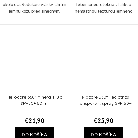
okolo očí. Redukuje vrásky, chráni
fotoimunoprotekcia s ľahkou
jemnú kožu pred slnečným,
nemastnou textúrou jemného
infračerveným a modrým
mlieka na telo pre citlivú detskú
žiarením, aj pred znečistením a
pokožku.
glykáciou. Zbaví vás tiež...
Heliocare 360° Mineral Fluid
Heliocare 360° Pediatrics
SPF50+ 50 ml
Transparent spray SPF 50+
200ml
€21,90
€25,90
DO KOŠÍKA
DO KOŠÍKA