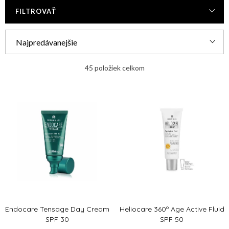
FILTROVAŤ
R
Najpredávanejšie
a
Najlacnejšie
d
45
položiek celkom
e
Najdrahšie
V
n
ý
Abecedne
i
p
e
i
p
s
r
p
o
r
d
Endocare Tensage Day Cream
Heliocare 360º Age Active Fluid
o
u
SPF 30
SPF 50