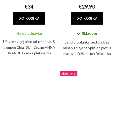
€34
€29,90
DO KOŠÍKA
DO KOŠÍKA
Na objednávku
Skladom
Uľavte svojej pleti od trápenia. S
Jeho ultraľahká textúra bez
krémom Clear Skin Cream ANNA
obsahu oleja sa vpíja do pleti s
BRANDEJS získa pleť čistý a
matným finišom, perfektne sa
zjednotený vzhľad. Špeciálne
hodí pod make-up. Ideálny na
zloženie krému reguluje
každodenné používanie a všetky
produkciu kožného mazu a...
odtiene pokožky.
-24 %