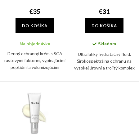
d
k
u
€35
€31
t
k
o
DO KOŠÍKA
DO KOŠÍKA
t
v
o
Na objednávku
Skladom
v
Denný ochranný krém s SCA
Ultraľahký hydratačný fluid.
rastovými faktormi, vypínajúcimi
Širokospektrálna ochranu na
peptidmi a volumizujúcimi
vysokej úrovni a trojitý komplex
aktívnymi látkami, ktoré
proti starnutiu. Pomáha
podporujú tvorbu kolagénu a
predchádzať viditeľným známkam
zvyšujú dermálnu hustotu
starnutia.