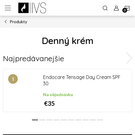
Prejsť
N
na
obsah
Produkty
K
Denný krém
Najpredávanejšie
Endocare Tensage Day Cream SPF
30
Na objednávku
€35