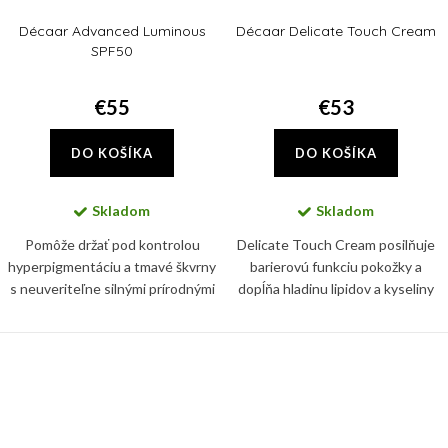
Décaar Advanced Luminous
Décaar Delicate Touch Cream
SPF50
€55
€53
DO KOŠÍKA
DO KOŠÍKA
Skladom
Skladom
Pomôže držať pod kontrolou
Delicate Touch Cream posilňuje
hyperpigmentáciu a tmavé škvrny
barierovú funkciu pokožky a
s neuveriteľne silnými prírodnými
dopĺňa hladinu lipidov a kyseliny
látkami. Znižuje viditeľnosť
hyalurónovej v pokožke,
nedostatkov, ktoré spôsobujú
zmierňuje suchosť a zjemňuje
matnú pokožku, pričom...
výskyt jemných vrások.