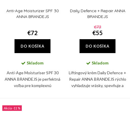
Anti-Age Moisturizer SPF 30
Daily Defence + Repair ANNA
ANNA BRANDEJS
BRANDEJS
€73
€72
€55
DO KOŠÍKA
DO KOŠÍKA
Skladom
Skladom
Anti-Age Moisturiser SPF 30
Liftingový krém Daily Defence +
ANNA BRANDEJS je perfektná
Repair ANNA BRANDEJS rýchlo
voľba pre komplexnú
vyhladzuje vrásky, spevňuje a
starostlivosť o pleť. V zložení
rozžiaruje pleť, ktorú navyše
nájdete i ceramidy a skvalán,
dokonale hydratuje.
ktoré posilňujú prirodzenú
-11 %
bariéru...