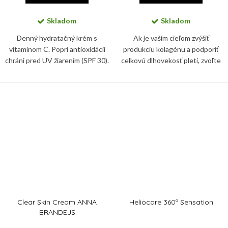
Skladom
Skladom
Denný hydratačný krém s
Ak je vaším cieľom zvýšiť
vitamínom C. Popri antioxidácii
produkciu kolagénu a podporiť
chráni pred UV žiarením (SPF 30).
celkovú dlhovekosť pleti, zvoľte
Redukuje vrásky, nadmernú
si krém Advanced Pro-Collagen+
pigmentáciu. Spevní a rozžiari pleť
Peptide. Je odborne vyvinutý tak,
aby sa zamerali na...
Clear Skin Cream ANNA
Heliocare 360º Sensation
BRANDEJS