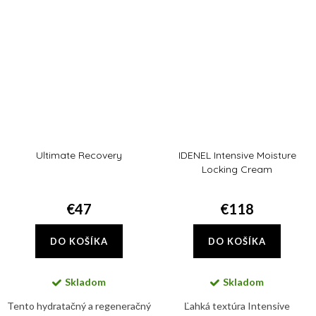
predchádzať starnutiu pleti a
znižuje pocit pálenia a
vzniku jej...
precitlivenosti pokožky
Ultimate Recovery
IDENEL Intensive Moisture
Locking Cream
€47
€118
DO KOŠÍKA
DO KOŠÍKA
Skladom
Skladom
Tento hydratačný a regeneračný
Ľahká textúra Intensive