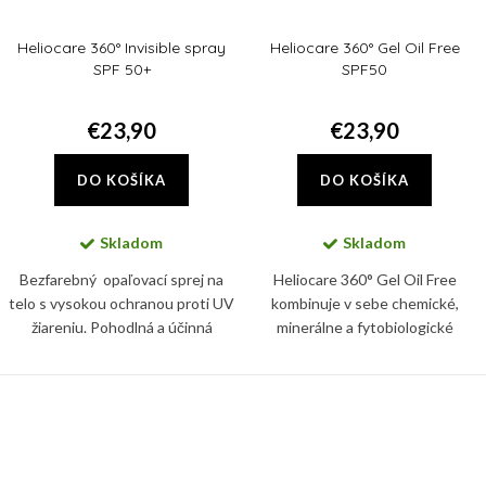
Heliocare 360° Invisible spray
Heliocare 360° Gel Oil Free
SPF 50+
SPF50
€23,90
€23,90
DO KOŠÍKA
DO KOŠÍKA
Skladom
Skladom
Bezfarebný opaľovací sprej na
Heliocare 360° Gel Oil Free
telo s vysokou ochranou proti UV
kombinuje v sebe chemické,
žiareniu. Pohodlná a účinná
minerálne a fytobiologické
aplikácia na mokrú pokožku vďaka
ochranné filtre. Chráni tak pleť
zloženiu Wet Skin.
pred UVA a UVB žiarením i pred
IR-A žiarením a tzv. viditeľným...