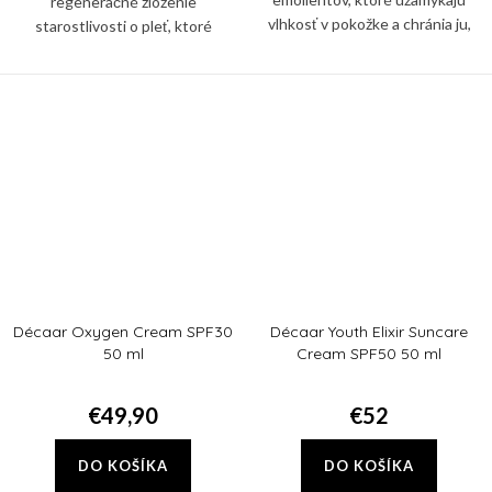
regeneračné zloženie
vlhkosť v pokožke a chránia ju,
starostlivosti o pleť, ktoré
keď teploty klesnú, a
využíva epigenetickú filozofiu na
zanechávajú ju jemnú a zdravou.
okamžité zvýšenie starnutia pleti.
Décaar Oxygen Cream SPF30
Décaar Youth Elixir Suncare
50 ml
Cream SPF50 50 ml
€49,90
€52
DO KOŠÍKA
DO KOŠÍKA