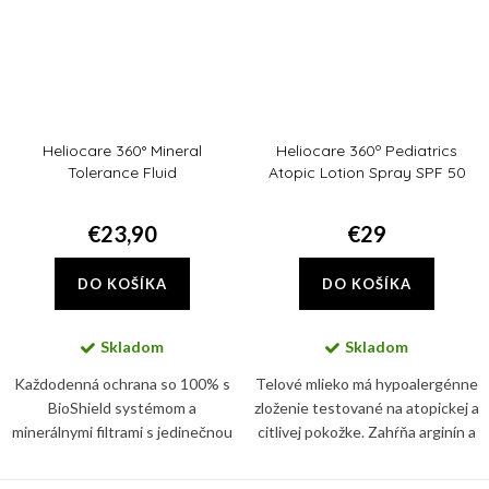
Heliocare 360° Mineral
Heliocare 360º Pediatrics
Tolerance Fluid
Atopic Lotion Spray SPF 50
€23,90
€29
DO KOŠÍKA
DO KOŠÍKA
Skladom
Skladom
Každodenná ochrana so 100% s
Telové mlieko má hypoalergénne
BioShield systémom a
zloženie testované na atopickej a
minerálnymi filtrami s jedinečnou
citlivej pokožke. Zahŕňa arginín a
fluidnou a transparentnou
glycerín, ktoré pomáhajú
textúrou. Chránia pred UVB/UVA
hydratovať a udržiavať zdravú