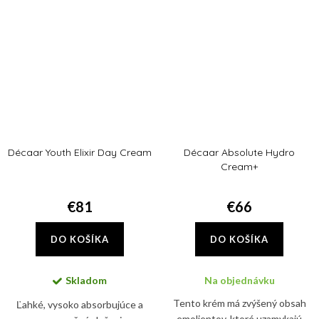
omladenie pokožky.
procedúrami spikulami. Tento...
Décaar Youth Elixir Day Cream
Décaar Absolute Hydro
Cream+
€81
€66
DO KOŠÍKA
DO KOŠÍKA
Skladom
Na objednávku
Tento krém má zvýšený obsah
Ľahké, vysoko absorbujúce a
emolientov, ktoré uzamykajú