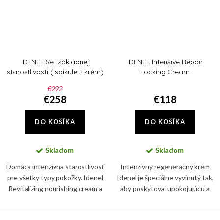
IDENEL Set základnej
IDENEL Intensive Repair
starostlivosti ( spikule + krém)
Locking Cream
€292
€258
€118
DO KOŠÍKA
DO KOŠÍKA
Skladom
Skladom
Domáca intenzívna starostlivosť
Intenzívny regeneračný krém
pre všetky typy pokožky. Idenel
Idenel je špeciálne vyvinutý tak,
Revitalizing nourishing cream a
aby poskytoval upokojujúcu a
IDENEL Intensive Repair Locking
regeneračnú starostlivosť o
Cream zaručia viditeľné
pokožku, ktorá prešla