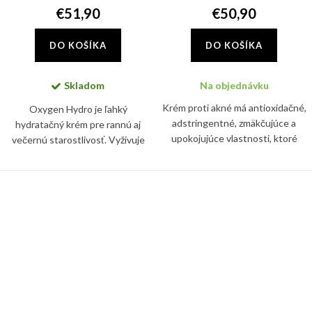
€51,90
€50,90
DO KOŠÍKA
DO KOŠÍKA
Skladom
Na objednávku
Krém proti akné má antioxidačné,
Oxygen Hydro je ľahký
adstringentné, zmäkčujúce a
hydratačný krém pre rannú aj
upokojujúce vlastnosti, ktoré
večernú starostlivosť. Vyživuje
pôsobia synergicky pri liečbe
pleť a zanecháva ju jemnú,
akné. Krém tiež zmierňuje pálenie
vyhladenú a hĺbkovo
a svrbenie spojené s...
hydratovanú.