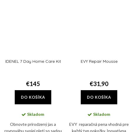
Cream...
IDENEL 7 Day Home Care Kit
EVY Repair Mousse
€145
€31,90
DO KOŠÍKA
DO KOŠÍKA
Skladom
Skladom
Obnovte prirodzený jas a
EVY reparačná pena vhodná pre
rovnováhu svojej pleti so sadou
každý typ pokožky. Inovatívna