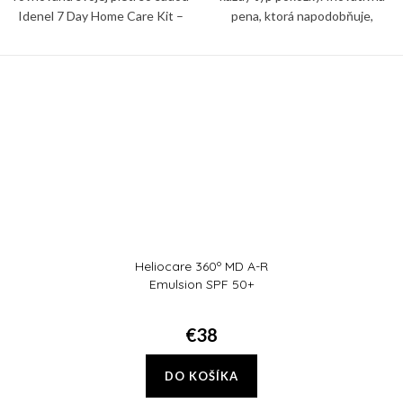
Idenel 7 Day Home Care Kit –
pena, ktorá napodobňuje,
kompletným, vedecky
podporuje a posilňuje prirodzenú
podloženým systémom
ochrannú bariéru pokožky.
starostlivosti o pleť, ktorý je
navrhnutý tak, aby...
Heliocare 360º MD A-R
Emulsion SPF 50+
€38
DO KOŠÍKA