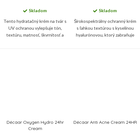
Skladom
Skladom
Tento hydratačný krém na tvár s
Širokospektrálny ochranný krém
UV ochranou vylepšuje tón,
s ľahkou textúrou s kyselinou
textúru, matnosť, škvrnitosť a
hyalurónovou, ktorý zabraňuje
hnedé škvrny. Nie je mastný a
fotostarnutiu, poškodeniu
nekomedogénny a obsahuje SPF
bunkových membrán a chráni
30, ktoré pomáha chrániť...
pokožku pred modrým svetlom.
Décaar Oxygen Hydro 24hr
Décaar Anti Acne Cream 24HR
Cream