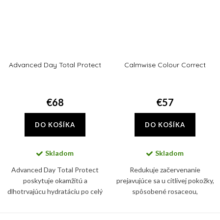
Advanced Day Total Protect
Calmwise Colour Correct
€68
€57
DO KOŠÍKA
DO KOŠÍKA
Skladom
Skladom
Advanced Day Total Protect
Redukuje začervenanie
poskytuje okamžitú a
prejavujúce sa u citlivej pokožky,
dlhotrvajúcu hydratáciu po celý
spôsobené rosaceou,
deň, silná širokospektrálny UVA a
hormonálnymi zmenami,
UVB ochrana pomáha
poškodením kapilár. Súčasne