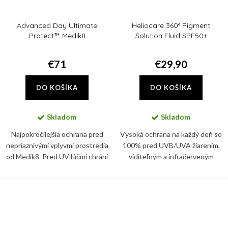
Advanced Day Ultimate
Heliocare 360° Pigment
Protect™ Medik8
Solution Fluid SPF50+
€71
€29,90
DO KOŠÍKA
DO KOŠÍKA
Skladom
Skladom
Najpokročilejšia ochrana pred
Vysoká ochrana na každý deň so
nepriaznivými vplyvmi prostredia
100% pred UVB/UVA žiarením,
od Medik8. Pred UV lúčmi chráni
viditeľným a infračerveným
tento denný krém vďaka SPF 50+
svetlom. Pokožku chráni
a PA ++++.
BioShield systém s minerálnymi
filtrami s jedinečnou fluidnou a...