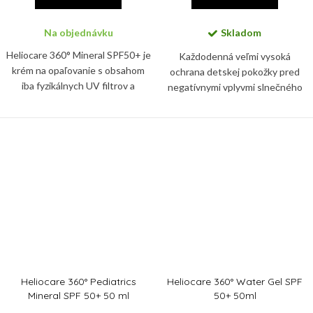
Na objednávku
Skladom
Heliocare 360° Mineral SPF50+ je
Každodenná veľmi vysoká
krém na opaľovanie s obsahom
ochrana detskej pokožky pred
iba fyzikálnych UV filtrov a
negatívnymi vplyvmi slnečného
pokročilou fotoimunoprotekciou.
žiarenia, pred vznikom slnečných
alergii a hyperpigmentácii.
Heliocare 360° Pediatrics
Heliocare 360° Water Gel SPF
Mineral SPF 50+ 50 ml
50+ 50ml