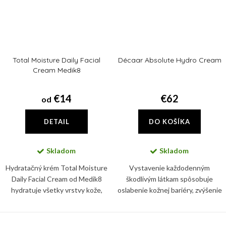
Total Moisture Daily Facial
Décaar Absolute Hydro Cream
Cream Medik8
€14
€62
od
DETAIL
DO KOŠÍKA
Skladom
Skladom
Hydratačný krém Total Moisture
Vystavenie každodenným
Daily Facial Cream od Medik8
škodlivým látkam spôsobuje
hydratuje všetky vrstvy kože,
oslabenie kožnej bariéry, zvýšenie
posilňuje fungovanie kožnej
každodennej straty vody, lipidov,
bariéry a podporuje zdravý
vitamínov a kyseliny
mikróbiom pleti. Používajte ho...
hyalurónovej. Absolute Hydro