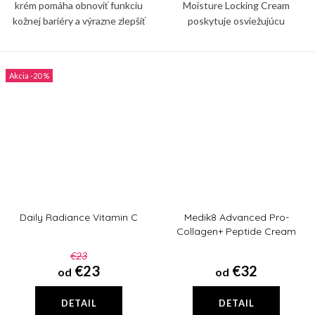
krém pomáha obnoviť funkciu
Moisture Locking Cream
kožnej bariéry a výrazne zlepšiť
poskytuje osviežujúcu
vzhľad kože. Obsiahnutý alantoín
hydratáciu, zatiaľ čo upokojujúce
podporuje syntézu kolagénu v
zložky pomáhajú znižovať
pokožke, redukuje...
podráždenie a podporujú zdravú
-20 %
pokožku.
Daily Radiance Vitamin C
Medik8 Advanced Pro-
Collagen+ Peptide Cream
€23
€23
€32
od
od
DETAIL
DETAIL