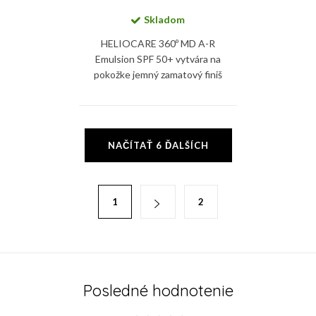
Skladom
HELIOCARE 360º MD A-R
Emulsion SPF 50+ vytvára na
pokožke jemný zamatový finiš
ktorý chráni pleť pred UVA, UVB,
viditeľným, IR-A žiarením a
modrým svetlom.
O
NAČÍTAŤ 6 ĎALŠÍCH
v
l
á
S
1
2
d
t
a
r
c
á
i
n
e
k
Posledné hodnotenie
p
o