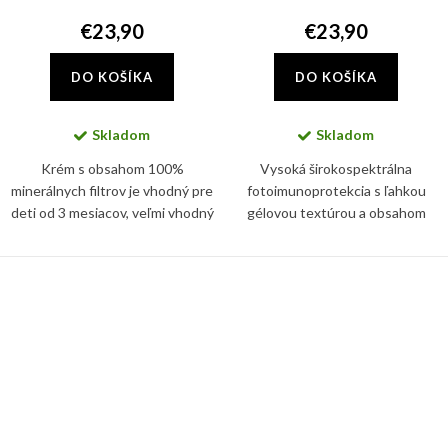
€23,90
€23,90
DO KOŠÍKA
DO KOŠÍKA
Skladom
Skladom
Krém s obsahom 100%
Vysoká širokospektrálna
minerálnych filtrov je vhodný pre
fotoimunoprotekcia s ľahkou
deti od 3 mesiacov, veľmi vhodný
gélovou textúrou a obsahom
aj pre reaktívnu alebo atopickú
hyaluronátu sodného.
pokožku.