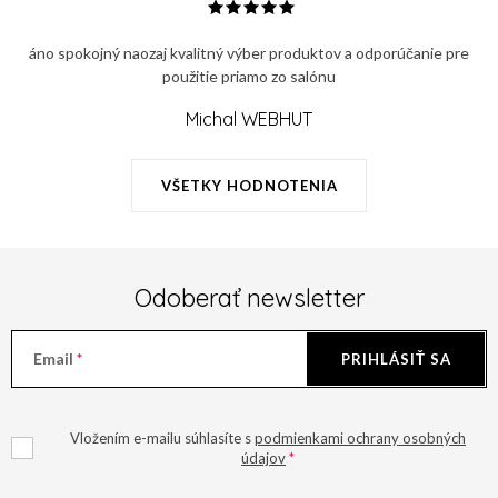
r
v
v
a
áno spokojný naozaj kvalitný výber produktov a odporúčanie pre
k
n
použitie priamo zo salónu
y
i
v
Michal WEBHUT
e
ý
p
VŠETKY HODNOTENIA
i
s
u
Odoberať newsletter
Email
PRIHLÁSIŤ SA
Vložením e-mailu súhlasíte s
podmienkami ochrany osobných
údajov