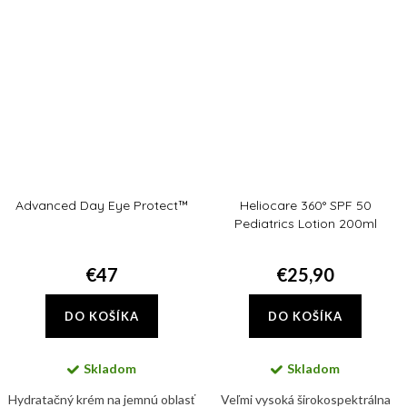
žiarením, viditeľným a
bariérovú funkciu...
infračerveným...
Advanced Day Eye Protect™
Heliocare 360° SPF 50
Pediatrics Lotion 200ml
€47
€25,90
DO KOŠÍKA
DO KOŠÍKA
Skladom
Skladom
Hydratačný krém na jemnú oblasť
Veľmi vysoká širokospektrálna